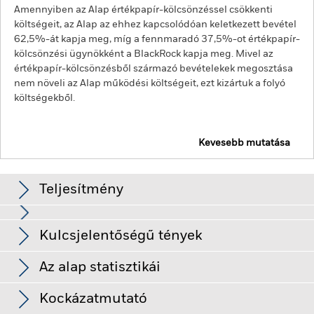
Amennyiben az Alap értékpapír-kölcsönzéssel csökkenti
költségeit, az Alap az ehhez kapcsolódóan keletkezett bevétel
62,5%-át kapja meg, míg a fennmaradó 37,5%-ot értékpapír-
kölcsönzési ügynökként a BlackRock kapja meg. Mivel az
értékpapír-kölcsönzésből származó bevételekek megosztása
nem növeli az Alap működési költségeit, ezt kizártuk a folyó
költségekből.
Kevesebb mutatása
BGF Global Government Bond Fund
Teljesítmény
Diagram
Kulcsjelentőségű tények
A kamatlábak, a hitelkockázat változása és/vagy a kibocsátók
bedőlése jelentős hatással lesz a rögzített kamatozású
értékpapírok teljesítményére. A nem befektetési fokozatú
Teljes diagram megtekintése
Az alap statisztikái
rögzített kamatozású értékpapírok érzékenyebbek lehetnek az
Az Alap Nettó
USD 770 487 178
ilyen kockázatok változásaira, mint a magasabb besorolású
eszközállománya
rögzített kamatozású papírok. A potenciális vagy tényleges
Kockázatmutató
ekkor: 2026. aug. 07.
leminősítések növelhetik a kockázat mértékét.
A származékos
Részesedések száma
1031