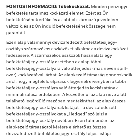
FONTOS INFORMÁCIÓ: Tőkekockázat.
Minden pénzügyi
befektetés tartalmaz kockázati elemet. Ezért az Ön
befektetésének értéke és az abból származó jövedelem
változik, és az Ön induló befektetésének összege nem
garantált.
Ezen alap valamennyi devizafedezett befektetésijegy-
osztálya származékos eszközöket alkalmaz a devizakockázat
fedezésére. A származékos eszközök használata egy
befektetésijegy-osztály esetében az alap többi
befektetésijegy-osztályára való átterjedés (más néven spill-
over) kockázatával járhat. Az alapkezelő társaság gondoskodik
arról, hogy megfelelő eljárások legyenek érvényben a többi
befektetésijegy-osztályra való átterjedés kockázatának
minimalizálása érdekében. A közvetlenül az alap neve alatt
található legördülő mezőben megtekintheti az alap összes
befektetésijegy-osztályának listáját - a devizafedezett
befektetésijegy-osztályokat a „Hedged” szó jelzi a
befektetésijegy-osztály nevében. Ezen túlmenően az
alapkezelő társaságtól kérésre elérhető az összes
devizafedezett befektetésijegy-osztály teljes listája.