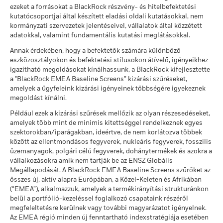
MSCI - Dohányáru
0,00%
Összhozam, %
Megszorítás Benchmark 1 (%)
ezeket a forrásokat a BlackRock részvény- és hitelbefektetési
ekkor: 2026. jún. 30.
kutatócsoportjai által készített eladási oldali kutatásokkal, nem
Ezt az összeget kaphatja vissza a költségek
Kedvezőtlen
MSCI ESG Alapminősítés
BBB
End of interactive chart.
kormányzati szervezetek jelentéseivel, vállalatok által közzétett
Éves átlagos hozam
MSCI - Az ENSZ Globális
0,00%
(AAA–CCC)
Megállapodásának elveinek
adatokkal, valamint fundamentális kutatási meglátásokkal.
Ebben az időszakban a teljesítmény olyan körülmények között született,
ekkor: 2026. júl. 17.
megsértői
amelyek már nincsenek érvényben.
Ezt az összeget kaphatja vissza a költségek
Mérsékelt
Annak érdekében, hogy a befektetők számára különböző
ekkor: 2026. jún. 30.
Éves átlagos hozam
MSCI ESG minőségi
5,69
eszközosztályokon és befektetési stílusokon átívelő, igényeikhez
*2022. dec. 15. napon az Alap megváltoztatta nevét, és/vagy
pontszám (0–10)
MSCI - Termikus szén
0,00%
igazítható megoldásokat kínálhassunk, a BlackRock kifejlesztette
ekkor: 2026. júl. 17.
befektetési célját és politikáját.
Ezt az összeget kaphatja vissza a költségek
ekkor: 2026. jún. 30.
Kedvező
a "BlackRock EMEA Baseline Screens” kizárási szűréseket,
Éves átlagos hozam
amelyek a ügyfeleink kizárási igényeinek többségére igyekeznek
Lipper globális alapbesorolás
Bond Global USD
MSCI - Szurokföldek
0,00%
megoldást kínálni.
A stresszforgatókönyv bemutatja, hogy szélsőséges piaci
2016
2017
2018
2019
2020
2021
ekkor: 2026. jún. 30.
ekkor: 2026. júl. 17.
körülmények esetén mekkora összeget kaphat vissza.
Például ezek a kizárási szűrések mellőzik az olyan részesedéseket,
Összhozam,
MSCI súlyozott átlagos
432,94
amelyek több mint de minimis kitettséggel rendelkeznek egyes
1,0
-1,3
5,6
6,2
-3,1
szénintenzitás (Tons
% GBP
szektorokban/iparágakban, ideértve, de nem korlátozva többek
CO2E/$M SALES)
között az ellentmondásos fegyverek, nukleáris fegyverek, fosszilis
Üzleti részvételi lefedettség
3,43%
ekkor: 2026. júl. 17.
Megszorítás
üzemanyagok, polgári célú fegyverek, dohánytermékek és azokra a
Benchmark
vállalkozásokra amik nem tartják be az ENSZ Globális
2,1
2,6
7,6
6,1
-2,3
ekkor: 2026. jún. 30.
MSCI ESG % lefedettség
80,66
1 (%) USD
Megállapodását. A BlackRock EMEA Baseline Screens szűrőket az
ekkor: 2026. júl. 17.
Nem lefedett Alap
97,95%
összes új, aktív alapra Európában, a Közel-Keleten és Afrikában
százalékos aránya
MSCI ESG minőségi
(“EMEA”), alkalmazzuk, amelyek a termékirányítási strukturánkon
17,21
A teljesítmény a folyó költségek levonása után értendő. A
ekkor: 2026. jún. 30.
pontszám -
belül a portfólió-kezeléssel foglalkozó csapataink részéről
Versenytársszázalék
számításokban az esetleges jegyzési /visszaváltási díjak nem
megfeleltetésre kerülnek vagy további magyarázatot igényelnek.
ekkor: 2026. júl. 17.
szerepelnek.
A fenti, termikus szénre és olajhomokra vonatkozó, BlackRock
Az EMEA régió minden új fenntartható indexstratégiája esetében