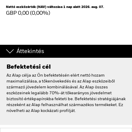
Nettó eszközérték (NAV) változása 1 nap alatt 2026. aug. 07.
GBP 0,00 (0,00%)
Áttekintés
Befektetési cél
Az Alap célja az Ön befektetésén elért nettó hozam
maximalizálása, a tőkenövekedés és az Alap eszközeiből
származó jövedelem kombinálásával. Az Alap összes
eszközeinek legalább 70%-át tőkearányos jövedelmet
biztosító értékpapírokba fekteti be. Befektetési stratégiájának
részeként az Alap felhasználhat származékos termékeket. Ez
növelheti az Alap kockázati profilját.