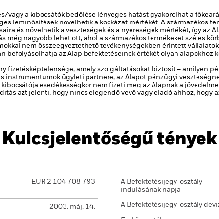
 és/vagy a kibocsátók bedőlése lényeges hatást gyakorolhat a tőkear
eges leminősítések növelhetik a kockázat mértékét.
A származékos te
ásaira és növelhetik a veszteségek és a nyereségek mértékét, így az
ás még nagyobb lehet ott, ahol a származékos termékeket széles kö
umokkal nem összeegyeztethető tevékenységekben érintett vállalatoka
n befolyásolhatja az Alap befektetéseinek értékét olyan alapokhoz 
y fizetésképtelensége, amely szolgáltatásokat biztosít – amilyen pé
 instrumentumok ügyleti partnere, az Alapot pénzügyi veszteségnek
 kibocsátója esedékességkor nem fizeti meg az Alapnak a jövedelmet v
viditás azt jelenti, hogy nincs elegendő vevő vagy eladó ahhoz, hogy
Kulcsjelentőségű tények
EUR 2 104 708 793
A Befektetésijegy-osztály
indulásának napja
A Befektetésijegy-osztály devi
2003. máj. 14.