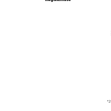
Th
V
En
*2