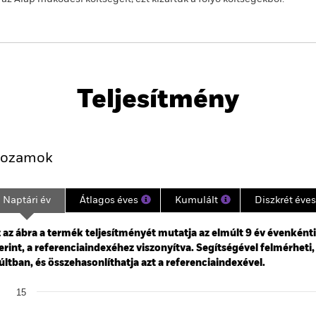
PRIIP KID
Havi portfóliojelentés
Tájékoztató
Letöltés
Teljesítmény
Kulcsjelentőségű Tények
Portfólió-Menedzserek
ozamok
Naptári év
Átlagos éves
Kumulált
Diszkrét éves
ge: 2016-06-01 00:00:00 to 2026-07-31 00:00:00.
: -24 to 48.
 az ábra a termék teljesítményét mutatja az elmúlt 9 év évenként
erint, a referenciaindexéhez viszonyítva. Segítségével felmérheti,
ltban, és összehasonlíthatja azt a referenciaindexével.
art
15
r chart with 2 data series.
e chart has 1 X axis displaying categories.