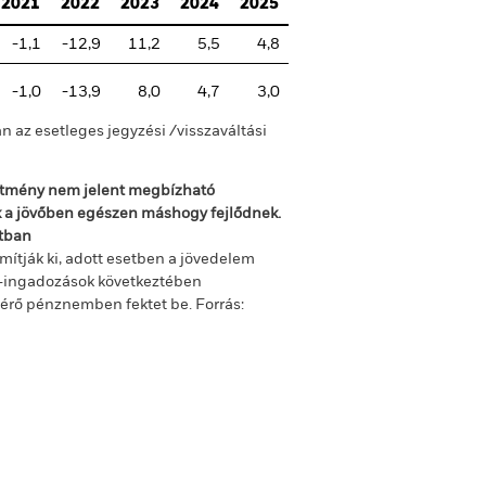
2021
2022
2023
2024
2025
-1,1
-12,9
11,2
5,5
4,8
-1,0
-13,9
8,0
4,7
3,0
n az esetleges jegyzési /visszaváltási
sítmény nem jelent megbízható
ok a jövőben egészen máshogy fejlődnek.
ltban
mítják ki, adott esetben a jövedelem
m-ingadozások következtében
ltérő pénznemben fektet be.
Forrás: