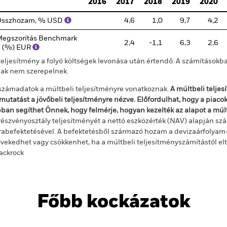
2016
2017
2018
2019
2020
Összhozam, % USD
4,6
1,0
9,7
4,2
egszorítás Benchmark
2,4
-1,1
6,3
2,6
 (%) EUR
teljesítmény a folyó költségek levonása után értendő. A számításokba
jak nem szerepelnek.
számadatok a múltbeli teljesítményre vonatkoznak.
A múltbeli telje
mutatást a jövőbeli teljesítményre nézve. Előfordulhat, hogy a piac
ban segíthet Önnek, hogy felmérje, hogyan kezelték az alapot a mú
részvényosztály teljesítményét a nettó eszközérték (NAV) alapján szá
rabefektetésével. A befektetésből származó hozam a devizaárfolya
vekedhet vagy csökkenhet, ha a múltbeli teljesítményszámítástól e
ackrock
Főbb kockázatok