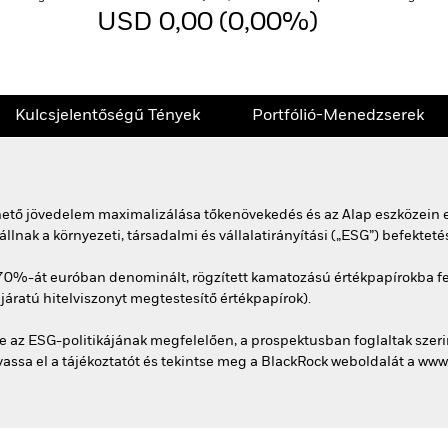
USD 0,00 (0,00%)
Kulcsjelentőségű Tények
Portfólió-Menedzserek
rhető jövedelem maximalizálása tőkenövekedés és az Alap eszközein e
ak a környezeti, társadalmi és vállalatirányítási („ESG”) befektetés
70%-át euróban denominált, rögzített kamatozású értékpapírokba fekt
ejáratú hitelviszonyt megtestesítő értékpapírok).
 az ESG-politikájának megfelelően, a prospektusban foglaltak szerin
vassa el a tájékoztatót és tekintse meg a BlackRock weboldalát a w