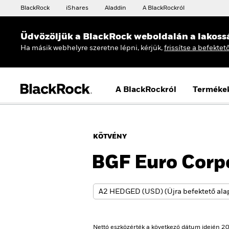
BlackRock
iShares
Aladdin
A BlackRockról
Üdvözöljük a BlackRock weboldalán a lakoss
Ha másik webhelyre szeretne lépni, kérjük,
frissítse a befektet
A BlackRockról
Terméke
KÖTVÉNY
BGF Euro Corp
Nettó eszközérték a következő dátum idején 20