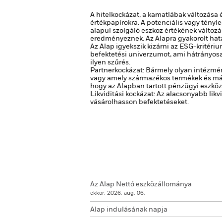
A hitelkockázat, a kamatlábak változása
értékpapírokra. A potenciális vagy tényl
alapul szolgáló eszköz értékének változ
eredményeznek. Az Alapra gyakorolt hat
Az Alap igyekszik kizárni az ESG-kritéri
befektetési univerzumot, ami hátrányosa
ilyen szűrés.
Partnerkockázat: Bármely olyan intézmén
vagy amely származékos termékek és más
hogy az Alapban tartott pénzügyi eszköz
Likviditási kockázat: Az alacsonyabb lik
vásárolhasson befektetéseket.
Az Alap Nettó eszközállománya
ekkor: 2026. aug. 06.
Alap indulásának napja