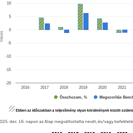
e chart has 1 Y axis displaying Values. Range: -20 to 15.
10
5
0
alues
-5
-10
-15
-20
2016
2017
2018
2019
2020
2021
Összhozam, %
Megszorítás Benc
d of interactive chart.
Ebben az időszakban a teljesítmény olyan körülmények között szület
025. dec. 16. napon az Alap megváltoztatta nevét, és/vagy befektetési 