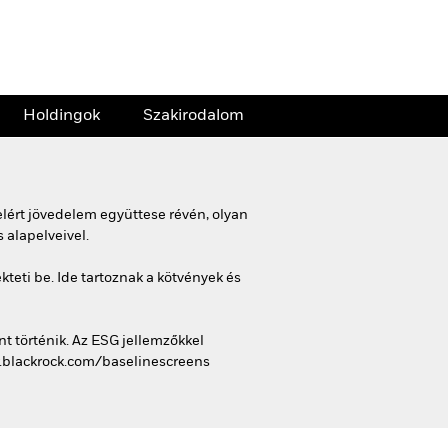
Holdingok
Szakirodalom
lért jövedelem együttese révén, olyan
 alapelveivel.
eti be. Ide tartoznak a kötvények és
t történik. Az ESG jellemzőkkel
ww.blackrock.com/baselinescreens