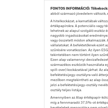
FONTOS INFORMÁCIÓ: Tőkekocká
abból származó jövedelem változik, 
A hitelkockázat, a kamatlábak válto
értékpapírokra. A potenciális vagy 
lehetnek az alapul szolgáló eszköz é
nagyobb ingadozásokat eredményezne
vagy összetett módon alkalmazzák. 
vállalatokat. A befektetőknek ezért 
szűrésére vonatkozóan. Az ilyen ESG
tekintetében nem történt ilyen szűré
Ezen alap valamennyi devizafedezet
származékos eszközök használata egy
spill-over) kockázatával járhat. Az 
befektetésijegy-osztályra való átter
mezőben megtekintheti az alap össze
jelzi a befektetésijegy-osztály nevé
osztály teljes listája.
Amennyiben az Alap értékpapír-kölcs
míg a fennmaradó 37,5%-ot értékpap
bevételekek megosztása nem növeli az