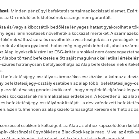
zat.
Minden pénzügyi befektetés tartalmaz kockázati elemet. Ezért 
és az Ön induló befektetésének összege nem garantált.
zása és/vagy a kibocsátók bedőlése lényeges hatást gyakorolhat a tő
tényleges leminősítések növelhetik a kockázat mértékét. A származé
rtékének változásaira és növelhetik a veszteségek és a nyereségek mé
k. Az Alapra gyakorolt hatás még nagyobb lehet ott, ahol a szárm
Az Alap igyekszik kizárni az ESG-kritériumokkal nem összeegyezteth
az Alapba történő befektetés előtt saját maguknak kell etikai értéke
-szűrés hátrányosan befolyásolhatja az Alap befektetéseinek értékét
s.
t befektetésijegy-osztálya származékos eszközöket alkalmaz a deviz
 befektetésijegy-osztály esetében az alap többi befektetésijegy-os
alapkezelő társaság gondoskodik arról, hogy megfelelő eljárások legy
jedés kockázatának minimalizálása érdekében. A közvetlenül az alap n
s befektetésijegy-osztályának listáját - a devizafedezett befekteté
ben. Ezen túlmenően az alapkezelő társaságtól kérésre elérhető az ö
önzéssel csökkenti költségeit, az Alap az ehhez kapcsolódóan kelet
ír-kölcsönzési ügynökként a BlackRock kapja meg. Mivel az értékp
 Alap működési költségeit, ezt kizártuk a folyó költségekből.