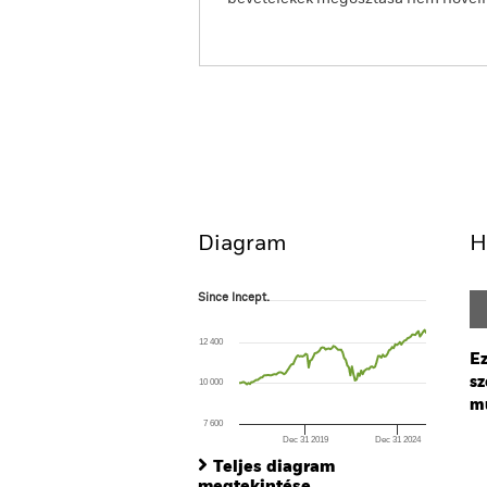
BGF Euro Corporate Bond
Fund
Áttekintés
Teljesítmény
Diagram
H
Since Incept.
Since Incept.
Line chart with 122 data points.
The chart has 1 X axis displaying Time. Ran
12 400
The chart has 1 Y axis displaying values. Range
Ez
sz
10 000
mú
7 600
Dec 31 2019
Dec 31 2024
Ch
End of interactive chart.
Ba
Teljes diagram
Th
megtekintése