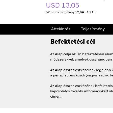
USD 13,05
52 hetes tartomány 12,64 - 13,13
Áttekintés
Teljesítmény
Befektetési cél
Az Alap célja az Ön befektetésén elé
módszerekkel, amelyek összhangban álln
Az Alap összes eszközeinek legalább 
a pénzpiaci eszközök (vagyis a rövid l
Az Alap összes eszközének befektetése
kapcsolatos további információkért ol
címen.