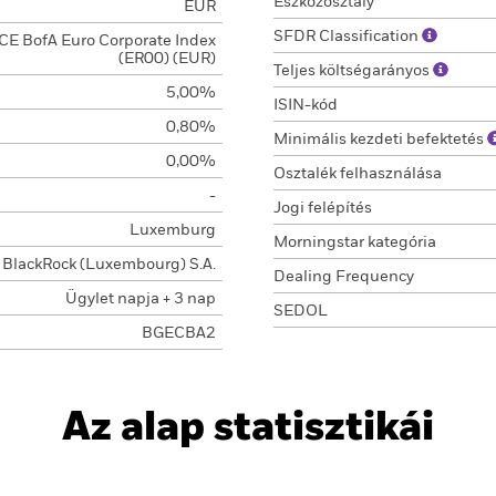
Eszközosztály
EUR
SFDR Classification
ICE BofA Euro Corporate Index
(ER00) (EUR)
Teljes költségarányos
5,00%
ISIN-kód
0,80%
Minimális kezdeti befektetés
0,00%
Osztalék felhasználása
-
Jogi felépítés
Luxemburg
Morningstar kategória
BlackRock (Luxembourg) S.A.
Dealing Frequency
Ügylet napja + 3 nap
SEDOL
BGECBA2
Az alap statisztikái