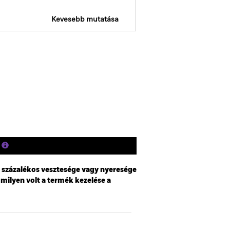
Kevesebb mutatása
SFDR Web Disclosure
Holdingok
Szakirodalom
i százalékos vesztesége vagy nyeresége
 milyen volt a termék kezelése a