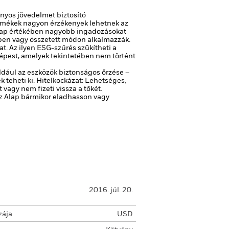
ányos jövedelmet biztosító
rmékek nagyon érzékenyek lehetnek az
 Alap értékében nagyobb ingadozásokat
rben vagy összetett módon alkalmazzák.
t. Az ilyen ESG-szűrés szűkítheti a
képest, amelyek tekintetében nem történt
ldául az eszközök biztonságos őrzése –
 teheti ki.
Hitelkockázat: Lehetséges,
agy nem fizeti vissza a tőkét.
 az Alap bármikor eladhasson vagy
2016. júl. 20.
zája
USD