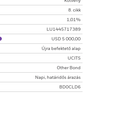
Kötvény
8. cikk
1,01%
LU1445717389
USD 5 000,00
Újra befektető alap
UCITS
Other Bond
Napi, határidős árazás
BD0CLD6