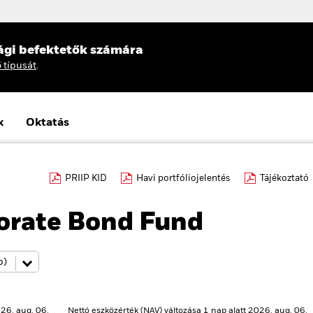
ági befektetők számára
ő típusát
.
k
Oktatás
PRIIP KID
Havi portfóliojelentés
Tájékoztató
orate Bond Fund
26. aug. 06.
Nettó eszközérték (NAV) változása 1 nap alatt 2026. aug. 06.