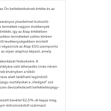
az Ön befektetésének értéke és az
kearányos jövedelmet biztosító
kos termékek nagyon érzékenyek
rtékét, így az Alap értékében
azékos termékeket széles körben
ető tevékenységekben érintett
lést végezniük az Alap ESG szempontú
 az olyan alaphoz képest, amely
akockázat fedezésére. A
ztályára való átterjedés (más néven
enek érvényben a többi
eve alatt található legördülő
sijegy-osztályokat a „Hedged” szó
sszes devizafedezett befektetésijegy-
kezett bevétel 62,5%-át kapja meg,
apír-kölcsönzésből származó