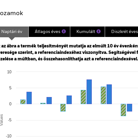
ozamok
Naptári év
Átlagos éves
Kumulált
Diszkrét éves
ge: 2003-07-01 00:00:00 to 2026-07-31 00:00:00.
: -40 to 80.
 az ábra a termék teljesítményét mutatja az elmúlt 10 év évenkén
eresége szerint, a referenciaindexéhez viszonyítva. Segítségével 
zelése a múltban, és összehasonlíthatja azt a referenciaindexével
art
10
r chart with 2 data series.
e chart has 1 X axis displaying categories.
e chart has 1 Y axis displaying Values. Range: -20 to 10.
5
0
alues
-5
-10