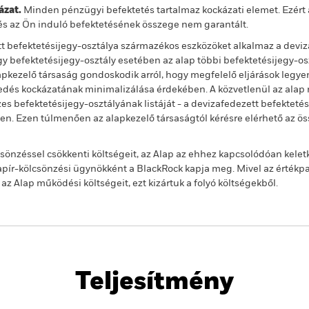
zat.
Minden pénzügyi befektetés tartalmaz kockázati elemet. Ezért 
és az Ön induló befektetésének összege nem garantált.
t befektetésijegy-osztálya származékos eszközöket alkalmaz a deviz
 befektetésijegy-osztály esetében az alap többi befektetésijegy-os
alapkezelő társaság gondoskodik arról, hogy megfelelő eljárások legy
jedés kockázatának minimalizálása érdekében. A közvetlenül az alap n
s befektetésijegy-osztályának listáját - a devizafedezett befekteté
ben. Ezen túlmenően az alapkezelő társaságtól kérésre elérhető az ö
önzéssel csökkenti költségeit, az Alap az ehhez kapcsolódóan kelet
ír-kölcsönzési ügynökként a BlackRock kapja meg. Mivel az értékp
 Alap működési költségeit, ezt kizártuk a folyó költségekből.
PRIIP KID
Havi portfóliojelentés
Tájékoz
ond
Letöltés
Teljesítmény
Kulcsjelentőségű Tények
Portfólió-Menedzserek