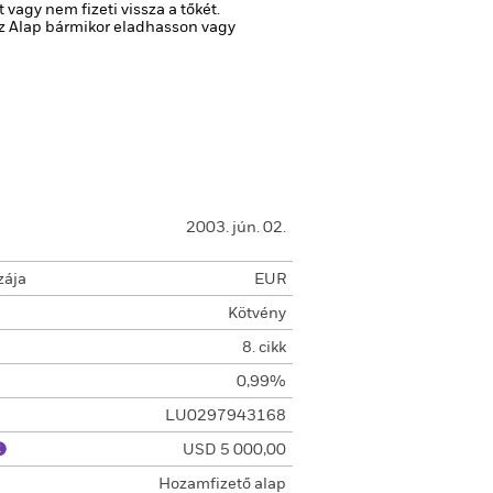
agy nem fizeti vissza a tőkét.
 az Alap bármikor eladhasson vagy
2003. jún. 02.
zája
EUR
Kötvény
8. cikk
0,99%
LU0297943168
USD 5 000,00
Hozamfizető alap