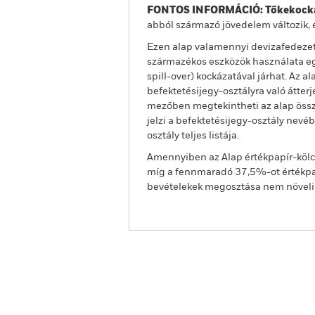
FONTOS INFORMÁCIÓ: Tőkekocká
abból származó jövedelem változik, 
Ezen alap valamennyi devizafedezet
származékos eszközök használata egy
spill-over) kockázatával járhat. Az 
befektetésijegy-osztályra való átter
mezőben megtekintheti az alap össze
jelzi a befektetésijegy-osztály nevé
osztály teljes listája.
Amennyiben az Alap értékpapír-kölcs
míg a fennmaradó 37,5%-ot értékpap
bevételekek megosztása nem növeli az
BGF Global Government B
Fund
Áttekintés
Teljesítmény