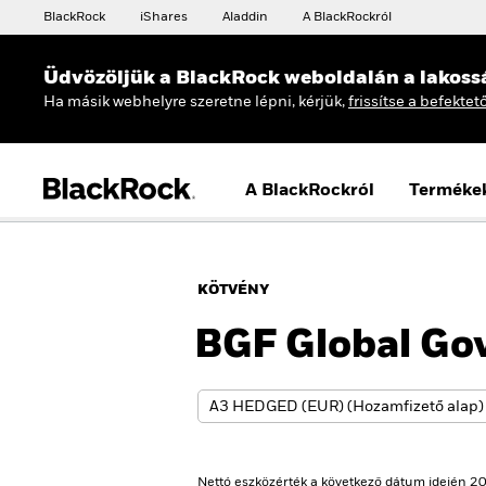
BlackRock
iShares
Aladdin
A BlackRockról
Üdvözöljük a BlackRock weboldalán a lakoss
Ha másik webhelyre szeretne lépni, kérjük,
frissítse a befektet
A BlackRockról
Terméke
KÖTVÉNY
BGF Global Go
Nettó eszközérték a következő dátum idején 20