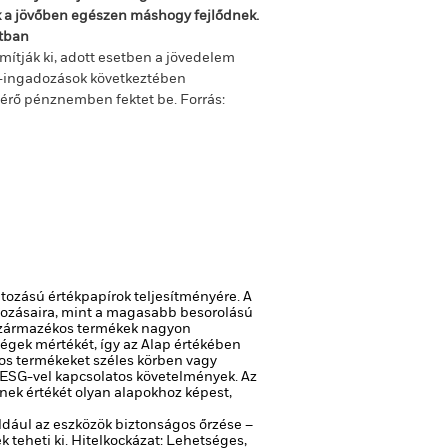
ok a jövőben egészen máshogy fejlődnek.
ltban
mítják ki, adott esetben a jövedelem
m-ingadozások következtében
ltérő pénznemben fektet be.
Forrás:
atozású értékpapírok teljesítményére. A
ltozásaira, mint a magasabb besorolású
zármazékos termékek nagyon
ségek mértékét, így az Alap értékében
os termékeket széles körben vagy
 ESG-vel kapcsolatos követelmények. Az
nek értékét olyan alapokhoz képest,
ldául az eszközök biztonságos őrzése –
 teheti ki.
Hitelkockázat: Lehetséges,