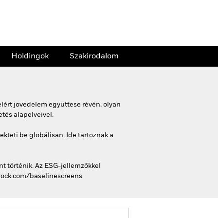
Holdingok
Szakirodalom
lért jövedelem együttese révén, olyan
tés alapelveivel.
kteti be globálisan. Ide tartoznak a
t történik. Az ESG-jellemzőkkel
krock.com/baselinescreens