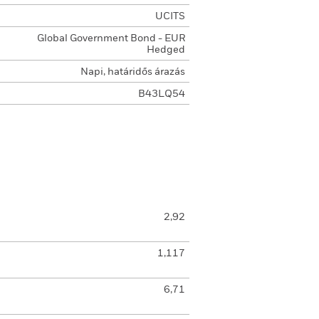
UCITS
Global Government Bond - EUR
Hedged
Napi, határidős árazás
B43LQ54
2,92
1,117
6,71