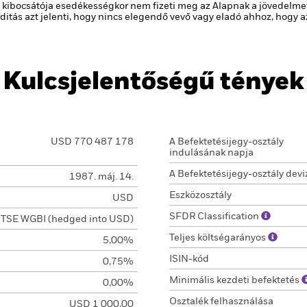
 kibocsátója esedékességkor nem fizeti meg az Alapnak a jövedelmet v
viditás azt jelenti, hogy nincs elegendő vevő vagy eladó ahhoz, hogy
Kulcsjelentőségű tények
USD 770 487 178
A Befektetésijegy-osztály
indulásának napja
A Befektetésijegy-osztály devi
1987. máj. 14.
Eszközosztály
USD
SFDR Classification
TSE WGBI (hedged into USD)
Teljes költségarányos
5,00%
ISIN-kód
0,75%
Minimális kezdeti befektetés
0,00%
Osztalék felhasználása
USD 1 000,00