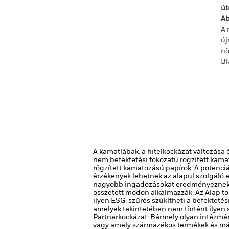
út
Ab
A 
új
nö
Bl
A kamatlábak, a hitelkockázat változása 
nem befektetési fokozatú rögzített kama
rögzített kamatozású papírok. A potenciá
érzékenyek lehetnek az alapul szolgáló e
nagyobb ingadozásokat eredményeznek. A
összetett módon alkalmazzák.
Az Alap t
ilyen ESG-szűrés szűkítheti a befekteté
amelyek tekintetében nem történt ilyen 
Partnerkockázat: Bármely olyan intézmén
vagy amely származékos termékek és más