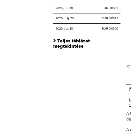
2026. jún. 30.
EUR 0,0352
2026. máj. 29.
EUR 0,0323
2026. ápr. 30.
EUR 0,0360
Teljes táblázat
megtekintése
En
*2
M
A 
dí
A 