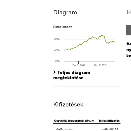
Diagram
H
Since Incept.
Since Incept.
Line chart with 93 data points.
The chart has 1 X axis displaying Time. Ran
14 000
The chart has 1 Y axis displaying values. Range
Ez
ny
10 000
ke
6 000
Dec 31 2009
Dec 31 2019
Ch
End of interactive chart.
Ba
Teljes diagram
Th
megtekintése
Th
Kifizetések
V
Osztalék-jogvesztési dátum
Teljes kifizetés
2026. júl. 31.
EUR 0,0455