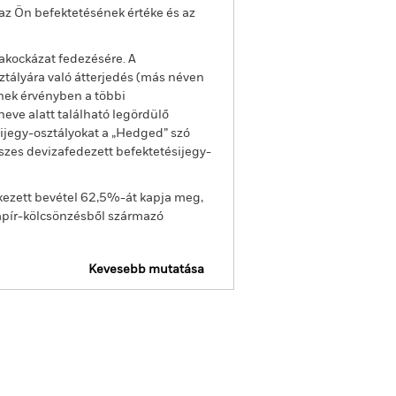
az Ön befektetésének értéke és az
akockázat fedezésére. A
ztályára való átterjedés (más néven
enek érvényben a többi
eve alatt található legördülő
sijegy-osztályokat a „Hedged” szó
sszes devizafedezett befektetésijegy-
kezett bevétel 62,5%-át kapja meg,
apír-kölcsönzésből származó
Kevesebb mutatása
tató
SFDR Web Disclosure
Holdingok
Szakirodalom