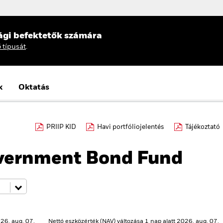
ági befektetők számára
ő típusát
.
k
Oktatás
PRIIP KID
Havi portfóliojelentés
Tájékoztató
vernment Bond Fund
26. aug. 07.
Nettó eszközérték (NAV) változása 1 nap alatt 2026. aug. 07.