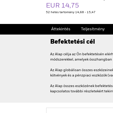
EUR 14,75
52 hetes tartomány 14,68 - 15,47
Áttekintés
Teljesítmény
Befektetési cél
Az Alap célja az Ön befektetésén elé
módszerekkel, amelyek összhangban áll
Az Alap globálisan összes eszközeinek
kötvények és a pénzpiaci eszközök (vag
Az Alap összes eszközének befektetése
kapcsolatos további részletekért tek