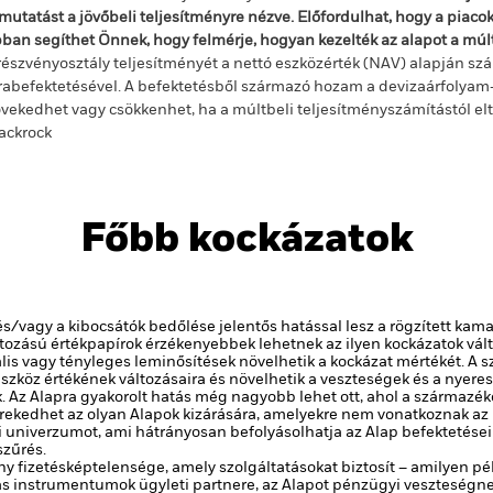
mutatást a jövőbeli teljesítményre nézve. Előfordulhat, hogy a piac
ban segíthet Önnek, hogy felmérje, hogyan kezelték az alapot a mú
részvényosztály teljesítményét a nettó eszközérték (NAV) alapján szá
rabefektetésével. A befektetésből származó hozam a devizaárfolya
vekedhet vagy csökkenhet, ha a múltbeli teljesítményszámítástól e
ackrock
Főbb kockázatok
és/vagy a kibocsátók bedőlése jelentős hatással lesz a rögzített kam
tozású értékpapírok érzékenyebbek lehetnek az ilyen kockázatok vá
lis vagy tényleges leminősítések növelhetik a kockázat mértékét.
A s
szköz értékének változásaira és növelhetik a veszteségek és a nyere
z Alapra gyakorolt hatás még nagyobb lehet ott, ahol a származék
örekedhet az olyan Alapok kizárására, amelyekre nem vonatkoznak az
si univerzumot, ami hátrányosan befolyásolhatja az Alap befektetései
szűrés.
y fizetésképtelensége, amely szolgáltatásokat biztosít – amilyen pé
 instrumentumok ügyleti partnere, az Alapot pénzügyi veszteségnek