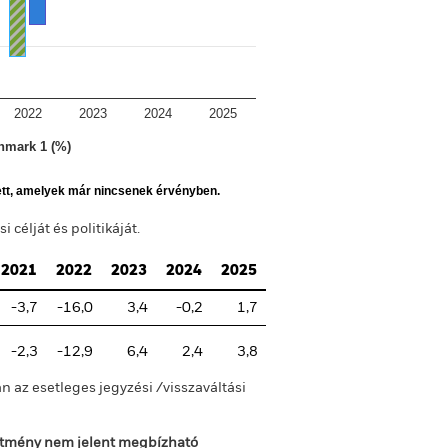
2022
2023
2024
2025
hmark 1 (%)
ett, amelyek már nincsenek érvényben.
célját és politikáját.
2021
2022
2023
2024
2025
-3,7
-16,0
3,4
-0,2
1,7
-2,3
-12,9
6,4
2,4
3,8
n az esetleges jegyzési /visszaváltási
sítmény nem jelent megbízható