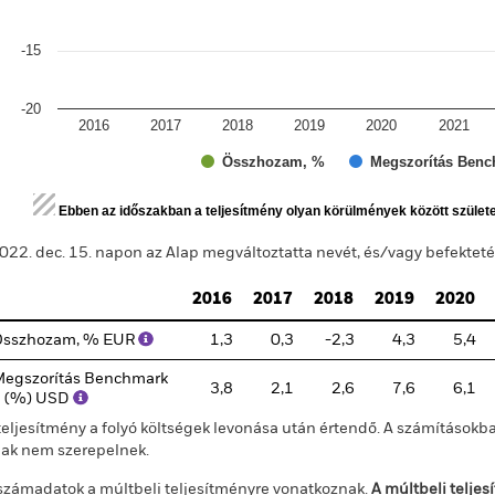
-15
-20
2016
2017
2018
2019
2020
2021
Összhozam, %
Megszorítás Benc
d of interactive chart.
Ebben az időszakban a teljesítmény olyan körülmények között szület
022. dec. 15. napon az Alap megváltoztatta nevét, és/vagy befektetési 
2016
2017
2018
2019
2020
Összhozam, % EUR
1,3
0,3
-2,3
4,3
5,4
egszorítás Benchmark
3,8
2,1
2,6
7,6
6,1
1 (%) USD
teljesítmény a folyó költségek levonása után értendő. A számításokba
jak nem szerepelnek.
számadatok a múltbeli teljesítményre vonatkoznak.
A múltbeli telje