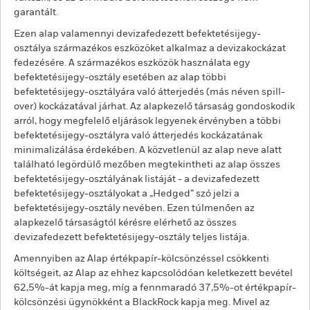
garantált.
Ezen alap valamennyi devizafedezett befektetésijegy-
osztálya származékos eszközöket alkalmaz a devizakockázat
fedezésére. A származékos eszközök használata egy
befektetésijegy-osztály esetében az alap többi
befektetésijegy-osztályára való átterjedés (más néven spill-
over) kockázatával járhat. Az alapkezelő társaság gondoskodik
arról, hogy megfelelő eljárások legyenek érvényben a többi
befektetésijegy-osztályra való átterjedés kockázatának
minimalizálása érdekében. A közvetlenül az alap neve alatt
található legördülő mezőben megtekintheti az alap összes
befektetésijegy-osztályának listáját - a devizafedezett
befektetésijegy-osztályokat a „Hedged” szó jelzi a
befektetésijegy-osztály nevében. Ezen túlmenően az
alapkezelő társaságtól kérésre elérhető az összes
devizafedezett befektetésijegy-osztály teljes listája.
Amennyiben az Alap értékpapír-kölcsönzéssel csökkenti
költségeit, az Alap az ehhez kapcsolódóan keletkezett bevétel
62,5%-át kapja meg, míg a fennmaradó 37,5%-ot értékpapír-
kölcsönzési ügynökként a BlackRock kapja meg. Mivel az