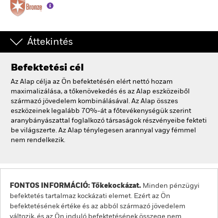
Áttekintés
Befektetési cél
Az Alap célja az Ön befektetésén elért nettó hozam
maximalizálása, a tőkenövekedés és az Alap eszközeiből
származó jövedelem kombinálásával. Az Alap összes
eszközeinek legalább 70%-át a főtevékenységük szerint
aranybányászattal foglalkozó társaságok részvényeibe fekteti
be világszerte. Az Alap ténylegesen arannyal vagy fémmel
nem rendelkezik.
FONTOS INFORMÁCIÓ: Tőkekockázat.
Minden pénzügyi
befektetés tartalmaz kockázati elemet. Ezért az Ön
befektetésének értéke és az abból származó jövedelem
változik, és az Ön induló befektetésének összege nem