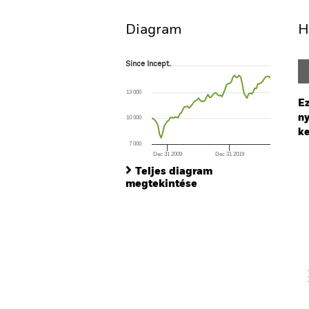
Diagram
H
Since Incept.
Since Incept.
Line chart with 77 data points.
The chart has 1 X axis displaying Time. Ran
13 000
The chart has 1 Y axis displaying values. Range
Ez
ny
10 000
ke
7 000
Dec 31 2009
Dec 31 2019
Ch
End of interactive chart.
Ba
Teljes diagram
Th
megtekintése
Th
V