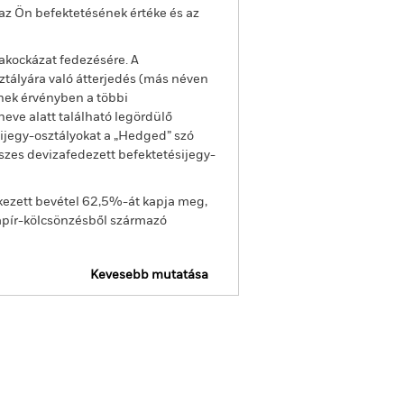
az Ön befektetésének értéke és az
akockázat fedezésére. A
ztályára való átterjedés (más néven
enek érvényben a többi
eve alatt található legördülő
sijegy-osztályokat a „Hedged” szó
sszes devizafedezett befektetésijegy-
kezett bevétel 62,5%-át kapja meg,
apír-kölcsönzésből származó
Kevesebb mutatása
ojelentés
Tájékoztató
Letöltés
Holdingok
Szakirodalom