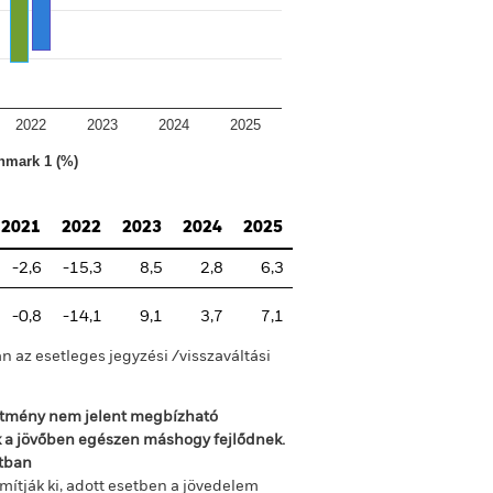
2022
2023
2024
2025
hmark 1 (%)
2021
2022
2023
2024
2025
-2,6
-15,3
8,5
2,8
6,3
-0,8
-14,1
9,1
3,7
7,1
n az esetleges jegyzési /visszaváltási
sítmény nem jelent megbízható
ok a jövőben egészen máshogy fejlődnek.
ltban
mítják ki, adott esetben a jövedelem