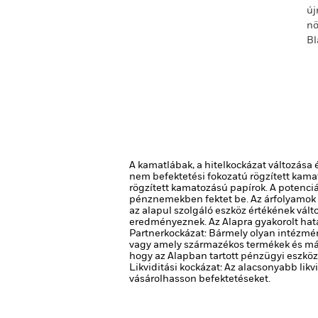
új
nö
Bl
A kamatlábak, a hitelkockázat változása 
nem befektetési fokozatú rögzített kama
rögzített kamatozású papírok. A potenciá
pénznemekben fektet be. Az árfolyamok v
az alapul szolgáló eszköz értékének vál
eredményeznek. Az Alapra gyakorolt hat
Partnerkockázat: Bármely olyan intézmén
vagy amely származékos termékek és más
hogy az Alapban tartott pénzügyi eszköz
Likviditási kockázat: Az alacsonyabb lik
vásárolhasson befektetéseket.