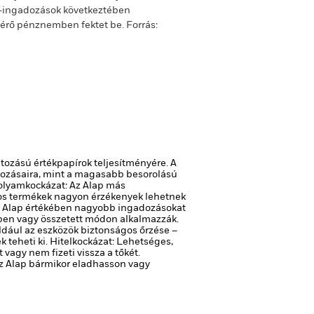
m-ingadozások következtében
ltérő pénznemben fektet be.
Forrás:
atozású értékpapírok teljesítményére. A
ltozásaira, mint a magasabb besorolású
olyamkockázat: Az Alap más
s termékek nagyon érzékenyek lehetnek
 az Alap értékében nagyobb ingadozásokat
rben vagy összetett módon alkalmazzák.
ldául az eszközök biztonságos őrzése –
 teheti ki.
Hitelkockázat: Lehetséges,
agy nem fizeti vissza a tőkét.
 az Alap bármikor eladhasson vagy