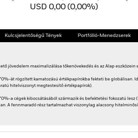
USD 0,00 (0,00%)
Kulcsjelentőségű Tények
Portfólió-Menedzserek
rhető jövedelem maximalizálása tőkenövekedés és az Alap eszközein e
0%-át rögzített kamatozású értékpapírokba fekteti be globálisan. Id
áratú hitelviszonyt megtestesítő értékpapírok).
70%-a cégek kibocsátásából származik és befektetési fokozatú lesz 
tjában. A fennmaradó rész tartalmazhat viszonylag alacsony hitelminő