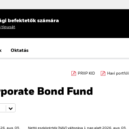
ági befektetők számára
ő típusát
.
k
Oktatás
PRIIP KID
Havi portfól
rporate Bond Fund
26. aug. 05.
Nettó eszközérték (NAV) változása 1 nap alatt 2026. aug. 05.