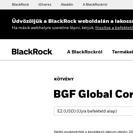
BlackRock
iShares
Aladdin
A BlackRockról
Üdvözöljük a BlackRock weboldalán a lakoss
Ha másik webhelyre szeretne lépni, kérjük,
frissítse a befektet
A BlackRockról
Terméke
KÖTVÉNY
BGF Global Co
Nettó eszközérték a következő dátum idején 20