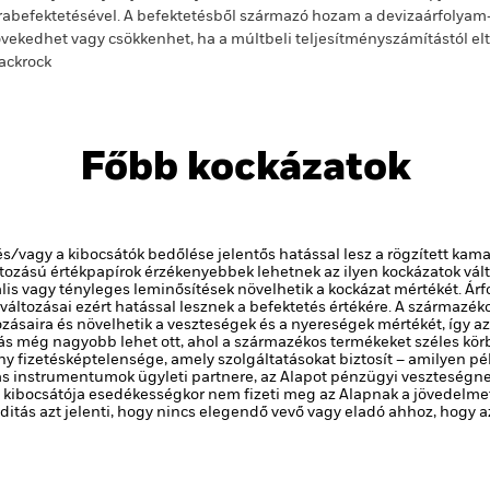
rabefektetésével. A befektetésből származó hozam a devizaárfolya
vekedhet vagy csökkenhet, ha a múltbeli teljesítményszámítástól e
ackrock
Főbb kockázatok
és/vagy a kibocsátók bedőlése jelentős hatással lesz a rögzített kam
tozású értékpapírok érzékenyebbek lehetnek az ilyen kockázatok vá
lis vagy tényleges leminősítések növelhetik a kockázat mértékét.
Árf
áltozásai ezért hatással lesznek a befektetés értékére.
A származéko
tozásaira és növelhetik a veszteségek és a nyereségek mértékét, így
ás még nagyobb lehet ott, ahol a származékos termékeket széles kö
y fizetésképtelensége, amely szolgáltatásokat biztosít – amilyen pé
 instrumentumok ügyleti partnere, az Alapot pénzügyi veszteségnek
 kibocsátója esedékességkor nem fizeti meg az Alapnak a jövedelmet v
viditás azt jelenti, hogy nincs elegendő vevő vagy eladó ahhoz, hogy