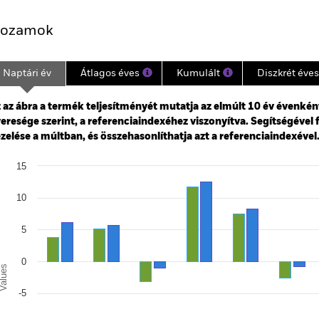
ozamok
Naptári év
Átlagos éves
Kumulált
Diszkrét éves
ge: 2007-07-01 00:00:00 to 2026-07-31 00:00:00.
: -30 to 60.
 az ábra a termék teljesítményét mutatja az elmúlt 10 év évenkén
eresége szerint, a referenciaindexéhez viszonyítva. Segítségével 
zelése a múltban, és összehasonlíthatja azt a referenciaindexével
art
15
r chart with 2 data series.
e chart has 1 X axis displaying categories.
e chart has 1 Y axis displaying Values. Range: -20 to 15.
10
5
0
alues
-5