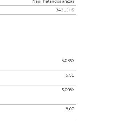
Napi, határidős árazás
B43L3H5
5,08%
5,51
5,00%
8,07