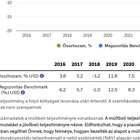
-10
-15
-20
2016
2017
2018
2019
2020
2021
Összhozam, %
Megszorítás Benc
d of interactive chart.
2016
2017
2018
2019
2020
Összhozam, % USD
3,8
5,2
-3,2
11,8
7,5
egszorítás Benchmark
6,2
5,7
-1,0
12,5
8,3
1 (%) USD
teljesítmény a folyó költségek levonása után értendő. A számításokba
jak nem szerepelnek.
számadatok a múltbeli teljesítményre vonatkoznak.
A múltbeli telje
mutatást a jövőbeli teljesítményre nézve. Előfordulhat, hogy a piac
ban segíthet Önnek, hogy felmérje, hogyan kezelték az alapot a mú
részvényosztály teljesítményét a nettó eszközérték (NAV) alapján szá