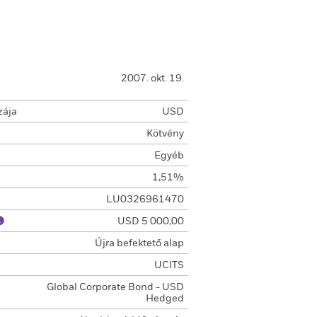
2007. okt. 19.
zája
USD
Kötvény
Egyéb
1,51%
LU0326961470
USD 5 000,00
Újra befektető alap
UCITS
Global Corporate Bond - USD
Hedged