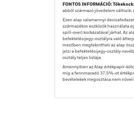
FONTOS INFORMÁCIÓ: Tőkekocká
abból származó jövedelem változik, 
Ezen alap valamennyi devizafedezet
származékos eszközök használata egy
spill-over) kockázatával járhat. Az 
befektetésijegy-osztályra való átter
mezőben megtekintheti az alap össze
jelzi a befektetésijegy-osztály nevé
osztály teljes listája.
Amennyiben az Alap értékpapír-kölcs
míg a fennmaradó 37,5%-ot értékpap
bevételekek megosztása nem növeli az
BGF Global Corporate Bon
Áttekintés
Teljesítmény