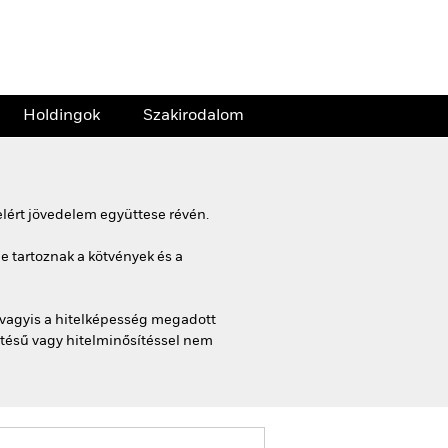
Holdingok
Szakirodalom
lért jövedelem együttese révén.
e tartoznak a kötvények és a
(vagyis a hitelképesség megadott
sítésű vagy hitelminősítéssel nem