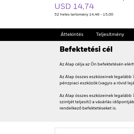
USD 14,74
52 hetes tartomány 14,46 - 15,00
Áttekintés
Teljesítmény
Befektetési cél
Az Alap célja az Ön befektetésén elé
Az Alap összes eszközeinek legalább 7
pénzpiaci eszközök (vagyis a rövid lej
Az Alap összes eszközeinek legalább 
szintjét teljesíti) a vásárlás időpon
rendelkező befektetéseket is.