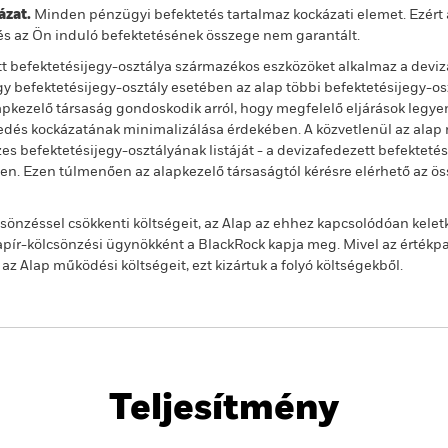
zat.
Minden pénzügyi befektetés tartalmaz kockázati elemet. Ezért 
és az Ön induló befektetésének összege nem garantált.
t befektetésijegy-osztálya származékos eszközöket alkalmaz a deviz
 befektetésijegy-osztály esetében az alap többi befektetésijegy-os
alapkezelő társaság gondoskodik arról, hogy megfelelő eljárások legy
jedés kockázatának minimalizálása érdekében. A közvetlenül az alap n
s befektetésijegy-osztályának listáját - a devizafedezett befekteté
ben. Ezen túlmenően az alapkezelő társaságtól kérésre elérhető az ö
önzéssel csökkenti költségeit, az Alap az ehhez kapcsolódóan kelet
ír-kölcsönzési ügynökként a BlackRock kapja meg. Mivel az értékp
 Alap működési költségeit, ezt kizártuk a folyó költségekből.
PRIIP KID
Havi portfóli
d Fund
Teljesítmény
Kulcsjelentőségű Tények
Portfólió-Menedzserek