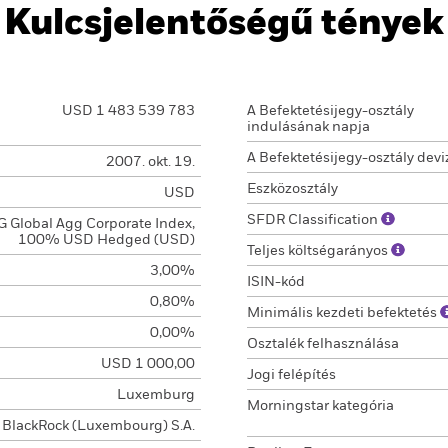
Kulcsjelentőségű tények
USD 1 483 539 783
A Befektetésijegy-osztály
indulásának napja
A Befektetésijegy-osztály devi
2007. okt. 19.
Eszközosztály
USD
SFDR Classification
 Global Agg Corporate Index,
100% USD Hedged (USD)
Teljes költségarányos
3,00%
ISIN-kód
0,80%
Minimális kezdeti befektetés
0,00%
Osztalék felhasználása
USD 1 000,00
Jogi felépítés
Luxemburg
Morningstar kategória
BlackRock (Luxembourg) S.A.