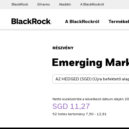
BlackRock
iShares
Aladdin
A BlackRockról
A BlackRockról
Terméke
RÉSZVÉNY
Emerging Mark
Nettó eszközérték a következő dátum idején 20
SGD 11,27
52 hetes tartomány 7,50 - 12,91