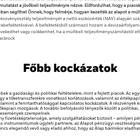
mutatást a jövőbeli teljesítményre nézve. Előfordulhat, hogy a piac
ban segíthet Önnek, hogy felmérje, hogyan kezelték az alapot a mú
részvényosztály teljesítményét a nettó eszközérték (NAV) alapján szá
rabefektetésével. A befektetésből származó hozam a devizaárfolya
vekedhet vagy csökkenhet, ha a múltbeli teljesítményszámítástól e
ackrock
Főbb kockázatok
ek a gazdasági és politikai feltételekre, mint a fejlett piacok. Az e
 vagy a tőketranszferekre vonatkozó korlátozások, valamint az értékpa
lamint a fenntarthatósággal kapcsolatos kockázatok.
A részvények é
őkepiaci mozgások. A további befolyásoló tényezők között a politikai,
 események szerepelnek.
y fizetésképtelensége, amely szolgáltatásokat biztosít – amilyen pé
 instrumentumok ügyleti partnere, az Alapot pénzügyi veszteségnek
y nincs elegendő vevő vagy eladó ahhoz, hogy az Alap bármikor eladh