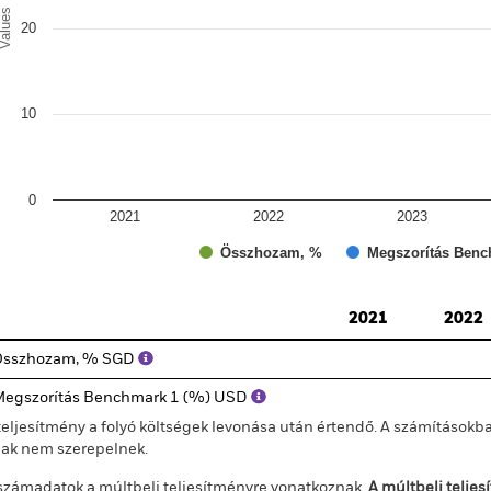
alues
20
10
0
2021
2022
2023
Összhozam, %
Megszorítás Benc
d of interactive chart.
2021
2022
Összhozam, % SGD
egszorítás Benchmark 1 (%) USD
teljesítmény a folyó költségek levonása után értendő. A számításokba
jak nem szerepelnek.
számadatok a múltbeli teljesítményre vonatkoznak.
A múltbeli telje