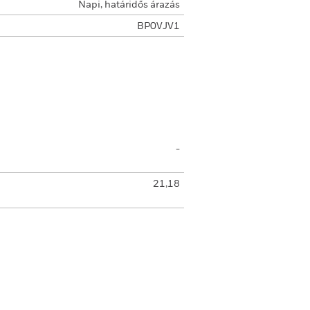
Napi, határidős árazás
BP0VJV1
-
21,18