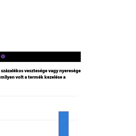
Holdingok
Szakirodalom
i százalékos vesztesége vagy nyeresége
 milyen volt a termék kezelése a