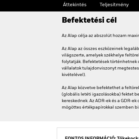
Áttekintés
Teljesítmény
Befektetési cél
Az Alap célja az abszolút hozam maxi
Az Alap az összes eszközeinek legaláb
világszerte, amelyek székhelye feltör
folytatják. Befektetések történhetnek
vállalatok tulajdonviszonyt megtestesí
kivételével).
Az Alap közvetve befektethet a feltör
(globális letéti igazolásokba) fektet 
kereskednek. Az ADR-ek és a GDR-ek o
mögöttes értékpapírokkal szemben biz
FONTOS INFORMÁCIÓ: Tőkekocká