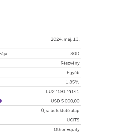
2024. máj. 13.
zája
SGD
Részvény
Egyéb
1,85%
LU2719174141
USD 5 000,00
Újra befektető alap
UCITS
Other Equity