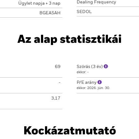
Dealing Frequency
Ügylet napja + 3 nap
SEDOL
BGEASAH
Az alap statisztikái
69
Szórás (3 év)
ekkor: -
-
P/E arány
ekkor: 2026. jún. 30.
3,17
Kockázatmutató