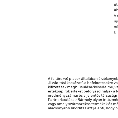
út
Ab
A 
új
nö
Bl
A feltörekvő piacok általában érzékenyebb
„likviditási kockázat”, a befektetésekre
kifizetések meghiúsulása/késedelme, va
értékpapírok értékét befolyásolhatják a t
eredményszámai és a jelentős társasági
Partnerkockázat: Bármely olyan intézmén
vagy amely származékos termékek és más
alacsonyabb likviditás azt jelenti, hog