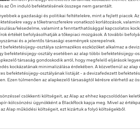
és az Ön induló befektetésének összege nem garantált.
yebbek a gazdasági és politikai feltételekre, mint a fejlett piacok. A
fektetésekre vagy a tőketranszferekre vonatkozó korlátozások, valami
úsulása/késedelme, valamint a fenntarthatósággal kapcsolatos kocká
k értékét befolyásolhatják a tőkepiaci mozgások. A további befolyáso
nyszámai és a jelentős társasági események szerepelnek.
t befektetésijegy-osztálya származékos eszközöket alkalmaz a deviz
 befektetésijegy-osztály esetében az alap többi befektetésijegy-os
alapkezelő társaság gondoskodik arról, hogy megfelelő eljárások legy
jedés kockázatának minimalizálása érdekében. A közvetlenül az alap n
s befektetésijegy-osztályának listáját - a devizafedezett befekteté
ben. Ezen túlmenően az alapkezelő társaságtól kérésre elérhető az ö
önzéssel csökkenti költségeit, az Alap az ehhez kapcsolódóan kelet
ír-kölcsönzési ügynökként a BlackRock kapja meg. Mivel az értékp
 Alap működési költségeit, ezt kizártuk a folyó költségekből.
PRIIP KID
Havi portfóli