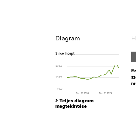
Emerging Markets Ex-Chi
Áttekintés
Teljesítmény
Diagram
H
Since Incept.
Since Incept.
Line chart with 28 data points.
The chart has 1 X axis displaying Time. Ran
16 000
The chart has 1 Y axis displaying values. Range
Ez
sz
10 000
mú
4 000
Dec 31 2024
Dec 31 2025
Ch
End of interactive chart.
Ba
Teljes diagram
Th
megtekintése
Th