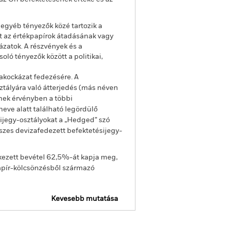
z egyéb tényezők közé tartozik a
nt az értékpapírok átadásának vagy
zatok. A részvények és a
ló tényezők között a politikai,
akockázat fedezésére. A
ztályára való átterjedés (más néven
enek érvényben a többi
eve alatt található legördülő
sijegy-osztályokat a „Hedged” szó
sszes devizafedezett befektetésijegy-
kezett bevétel 62,5%-át kapja meg,
apír-kölcsönzésből származó
Kevesebb mutatása
ojelentés
Tájékoztató
Letöltés