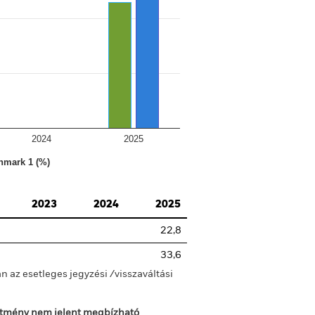
2024
2025
hmark 1 (%)
2023
2024
2025
22,8
33,6
n az esetleges jegyzési /visszaváltási
sítmény nem jelent megbízható