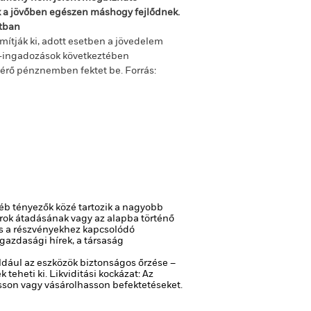
ok a jövőben egészen máshogy fejlődnek.
ltban
mítják ki, adott esetben a jövedelem
m-ingadozások következtében
ltérő pénznemben fektet be.
Forrás:
gyéb tényezők közé tartozik a nagyobb
pírok átadásának vagy az alapba történő
s a részvényekhez kapcsolódó
 gazdasági hírek, a társaság
ldául az eszközök biztonságos őrzése –
 teheti ki.
Likviditási kockázat: Az
asson vagy vásárolhasson befektetéseket.