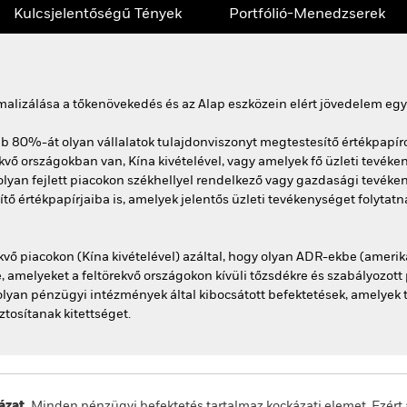
Kulcsjelentőségű Tények
Portfólió-Menedzserek
malizálása a tőkenövekedés és az Alap eszközein elért jövedelem egy
b 80%-át olyan vállalatok tulajdonviszonyt megtestesítő értékpapírok
ekvő országokban van, Kína kivételével, vagy amelyek fő üzleti tevé
 olyan fejlett piacokon székhellyel rendelkező vagy gazdasági tevék
tő értékpapírjaiba is, amelyek jelentős üzleti tevékenységet folytatn
ekvő piacokon (Kína kivételével) azáltal, hogy olyan ADR-ekbe (ameri
be, amelyeket a feltörekvő országokon kívüli tőzsdékre és szabályozott
lyan pénzügyi intézmények által kibocsátott befektetések, amelyek 
tosítanak kitettséget.
zat.
Minden pénzügyi befektetés tartalmaz kockázati elemet. Ezért 