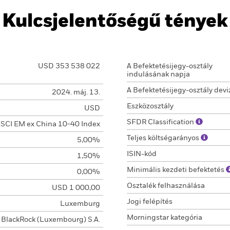
Kulcsjelentőségű tények
USD 353 538 022
A Befektetésijegy-osztály
indulásának napja
A Befektetésijegy-osztály devi
2024. máj. 13.
Eszközosztály
USD
SFDR Classification
SCI EM ex China 10-40 Index
Teljes költségarányos
5,00%
ISIN-kód
1,50%
Minimális kezdeti befektetés
0,00%
Osztalék felhasználása
USD 1 000,00
Jogi felépítés
Luxemburg
Morningstar kategória
BlackRock (Luxembourg) S.A.