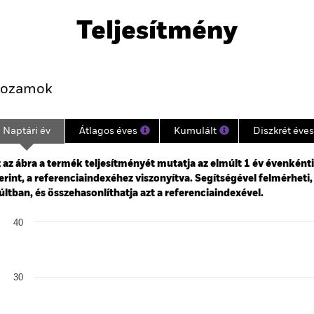
na Fund
Teljesítmény
Kulcsjelentőségű Tények
Portfólió-Menedzserek
ozamok
Naptári év
Átlagos éves
Kumulált
Diszkrét éves
ge: 2024-04-30 00:00:00 to 2026-07-31 00:00:00.
: -60 to 120.
 az ábra a termék teljesítményét mutatja az elmúlt 1 év évenként
erint, a referenciaindexéhez viszonyítva. Segítségével felmérheti,
ltban, és összehasonlíthatja azt a referenciaindexével.
art
40
r chart with 2 data series.
e chart has 1 X axis displaying categories.
e chart has 1 Y axis displaying Values. Range: 0 to 40.
30