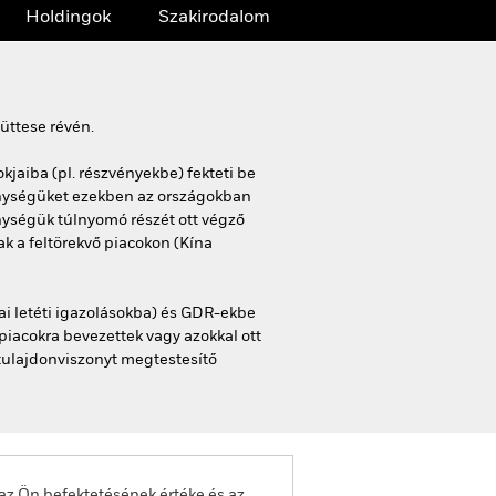
Holdingok
Szakirodalom
üttese révén.
jaiba (pl. részvényekbe) fekteti be
kenységüket ezekben az országokban
enységük túlnyomó részét ott végző
ak a feltörekvő piacokon (Kína
kai letéti igazolásokba) és GDR-ekbe
 piacokra bevezettek vagy azokkal ott
tulajdonviszonyt megtestesítő
az Ön befektetésének értéke és az