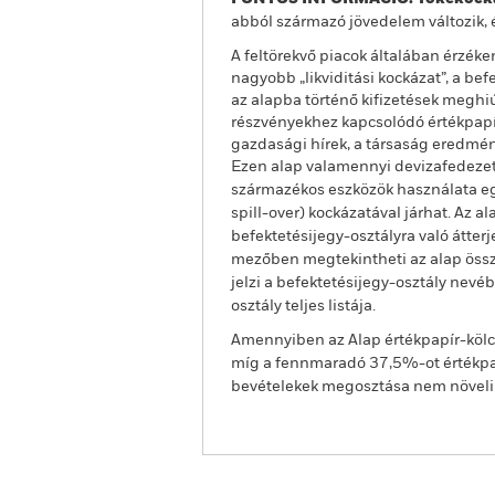
abból származó jövedelem változik, 
A feltörekvő piacok általában érzéken
nagyobb „likviditási kockázat”, a be
az alapba történő kifizetések meghi
részvényekhez kapcsolódó értékpapíro
gazdasági hírek, a társaság eredmé
Ezen alap valamennyi devizafedezet
származékos eszközök használata egy
spill-over) kockázatával járhat. Az 
befektetésijegy-osztályra való átter
mezőben megtekintheti az alap össze
jelzi a befektetésijegy-osztály nevé
osztály teljes listája.
Amennyiben az Alap értékpapír-kölcs
míg a fennmaradó 37,5%-ot értékpap
bevételekek megosztása nem növeli az