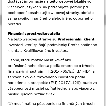
dostávať informácie na tejto webovej lokalite vo
Aladdin
viacerých jazykoch. Ak potrebujete pomoc pri
pochopení obsahu tejto webovej stránky, obráťte
sa na svojho finančného alebo iného odborného
Naša spoločnosť
Overview
poradcu.
Investičný prístup
Finanční sprostredkovatelia
Cieľom fondu je maximalizovať návratnosť z vašej investície
Na tejto webovej stránke sú
Profesionálni klienti
kombináciou kapitálového rastu a príjmu z aktív fondu, a to
investori, ktorí spĺňajú podmienky Profesionálneho
spôsobom, ktorý bude v súlade so zásadami investovania
klienta a Kvalifikovaného investora.
zameraného na udržateľné a environmentálne, sociálne a
správne riadenie (ESG). Fond investuje globálne minimálne
Osoba, ktorú možno klasifikovať ako
70 % svojich celkových aktív do cenných papierov s fixným
profesionálneho klienta podľa smernice o trhoch s
príjmom. Tieto cenné papiere zahŕňajú dlhopisy a nástroje
finančnými nástrojmi II (2014/65/EÚ, „MiFID“) a
finančného trhu (teda dlžobné cenné papiere s krátkodobou
splatnosťou). Základnou menou Fondu je euro a menová
zároveň ako kvalifikovaného investora podľa
expozícia je riadená flexibilne. Alokácia aktív fondu bude
nariadenia o prospekte (EÚ) 2017/1129), bude vo
odrážať jeho základnú menu euro, a teda aj zloženie portfólia,
všeobecnosti musieť spĺňať jednu alebo viacero z
ktoré môže byť odlišné v porovnaní s podobným fondom so
nasledujúcich požiadaviek:
základnou menou denominovanou v amerických dolároch.
(1) musí mať na pôsobenie na finančných trhoch