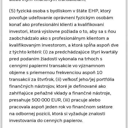
cenných papierov nezvyšuje náklady na prevádzku fondu,
bolo vylúčené z priebežných poplatkov.
(5) fyzická osoba s bydliskom v štáte EHP, ktorý
povoľuje udeľovanie oprávnení fyzickým osobám
konať ako profesionálni klienti a kvalifikovaní
Zobraziť menej
investori, ktorá výslovne požiada o to, aby sa s ňou
BGF Euro Flexible Income Bond Fund
zaobchádzalo ako s profesionálnym klientom a
kvalifikovaným investorom, a ktorá spĺňa aspoň dve
Výkonnosť
z týchto kritérií: (i) za predchádzajúce štyri kvartály
pred podaním žiadosti vykonala na trhoch s
Tabuľka
cennými papiermi transakcie vo významnom
Hlavné fakty
Cenné papiere s fixným príjmom mimo investícií sú citlivejšie
na zmenu úrokovej sadzby a predstavujú vyššie „Úverové
objeme s priemernou frekvenciou aspoň 10
riziko“ ako vyššie hodnotené cenné papier s fixným príjmom.
Zobraziť celú tabuľku
Ukazovateľ rizika
transakcií za štvrťrok, (ii) veľkosť jeho/jej portfólia
Cenné papiere založené na aktívach a cenné papiere
Čisté aktíva fondu
EUR 296 216 249
založené na hypotékach podliehajú rovnakým rizikám aké sú
finančných nástrojov, ktoré je definované ako
k 06-aug-26
Výnosy
popísané pri cenných papieroch s fixným príjmom. Tieto
Ukazovateľ rizika
zahŕňajúce peňažné vklady a finančné nástroje,
nástroje môžu podliehať „riziku likvidity“, majú vyššie úrovne
Počet držieb
1090
Dátum spustenia fondu
24-apr-20
pôžičiek a nemusia plne odrážať hodnotu podkladových aktív.
presahuje 500 000 EUR, (iii) pracuje alebo
k 30-jún-26
Menové riziko: Fond investuje do ostatných mien. Zmeny
Držby
Základná mena fondu
EUR
pracovala aspoň jeden rok vo finančnom sektore
výmenných kurzov preto ovplyvnia hodnotu investície.
Výnos do splatnosti
5,84
Deriváty môžu byť vysoko citlivé na zmeny hodnoty aktíva, na
na odbornej pozícii, ktorá si vyžaduje znalosti
Porovnávacia referenčná
BBG Euro Aggregate Index
k 30-jún-26
Rozdelenia expozície
ktorom sú založené a môžu zvýšiť veľkosť strát a ziskov, ktoré
k 30-jún-26
hodnota 1
(EUR)
Tento graf zobrazuje výkonnosť produktu ako
investovania do cenných papierov.
spôsobujú vyššie výkyvy hodnoty fondu. Vplyv na fond môže
Vážená priemerná hodnota
5,53%
3
percentuálnu stratu alebo zisk za rok za posledných 5
1
2
4
5
6
7
byť väčší, ak sa deriváty používajú rozsiahlym alebo zložitým