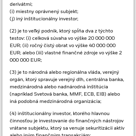
derivátmi;
osobné etické zhodnotenie princípov výberu podľa kritérií
ESG. Taký výber podľa kritérií ESG môže mať negatívny dopad
(i) miestny oprávnený subjekt;
na hodnotu investícií do Fondu v porovnaní s fondom bez
(j) iný inštitucionálny investor;
takého výberu.
Všetky menovo zabezpečené triedy akcií tohto fondu
(2) je to veľký podnik, ktorý spĺňa dva z týchto
používajú deriváty na zabezpečenie menového rizika. Použitie
testov: (i) celková súvaha vo výške 20 000 000
derivátov pre konkrétnu triedu akcií by mohlo predstavovať
EUR; (ii) ročný čistý obrat vo výške 40 000 000
potenciálne riziko nákazy (známe aj ako „spill-over“) pre iné
EUR; alebo (iii) vlastné finančné zdroje vo výške 2
triedy akcií vo fonde. Správcovská spoločnosť zabezpečí, aby
000 000 EUR;
boli zavedené vhodné postupy na minimalizáciu rizika nákazy
inej triedy akcií. Pomocou rozbaľovacieho zoznamu priamo
(3) je to národná alebo regionálna vláda, verejný
pod názvom fondu zobrazíte zoznam všetkých tried akcií
orgán, ktorý spravuje verejný dlh, centrálna banka,
fondu – triedy akcií so zaistením meny sú označené slovom
„Hedged“ v názve triedy akcií. Úplný zoznam všetkých tried
medzinárodná alebo nadnárodná inštitúcia
akcií zabezpečených voči menám je okrem toho k dispozícii na
(napríklad Svetová banka, MMF, ECB, EIB) alebo
vyžiadanie od správcovskej spoločnosti
iná podobná medzinárodná organizácia;
V rozsahu, v akom fond vykonáva požičiavanie cenných
(4) inštitucionálny investor, ktorého hlavnou
papierov s cieľom znížiť náklady, fond získa 62,5 % z
činnosťou je investovanie do finančných nástrojov
vytvorených súvisiacich príjmov a zvyšných 37,5 % získa
spoločnosť BlackRock ako sprostredkovateľ požičiavania
vrátane subjektu, ktorý sa venuje sekuritizácii aktív
cenných papierov. Keďže rozdelenie výnosov z požičiavania
alebo iným finančným transakciám;