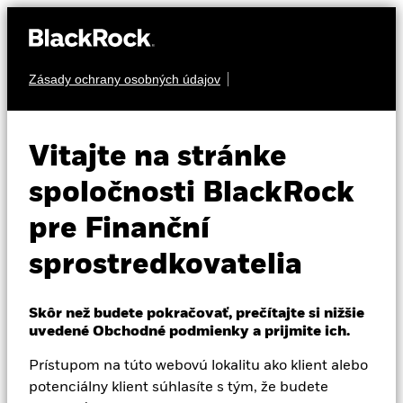
Zásady ochrany osobných údajov
O nás
PEVNÝ VÝNOS
BGF Euro Flexible
Produkty
Vitajte na stránke
Income Bond Fund
Vzdelávanie
spoločnosti BlackRock
pre Finanční
Profesionálni investori
sprostredkovatelia
Slovakia
Change location
Skôr než budete pokračovať, prečítajte si nižšie
NAV k 06-aug-26
Zmena NAV za 1 deň k 06-aug-26
uvedené Obchodné podmienky a prijmite ich.
BlackRock
EUR 10,77
EUR 0,00 (0,00%)
52 WK: 10,47 - 10,81
Prístupom na túto webovú lokalitu ako klient alebo
iShares
potenciálny klient súhlasíte s tým, že budete