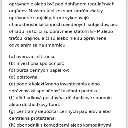
oprávnenie alebo byť pod dohľadom regulačných
orgánov. Nasledujúci zoznam zahŕňa všetky
Dôležitá informácia: Rizikový kapitál.
Hodnota investícií a
oprávnené subjekty, ktoré vykonávajú
príjmov z nich môže klesať aj stúpať a nie je zaručená.
charakteristické činnosti uvedených subjektov, bez
Investori nesmú získať späť pôvodne investovanú sumu.
ohľadu na to, či sú oprávnené štátom EHP alebo
Cenné papiere s fixným príjmom mimo investícií sú citlivejšie
treťou krajinou a či sú alebo nie sú oprávnené
na poplatky za úrokové sadzby a predstavujú vyššie „Úverové
odvolaním sa na smernicu:
riziko“ ako vyššie hodnotené cenné papier s fixným príjmom.
Cenné papiere založené na aktívach a cenné papiere
(a) úverová inštitúcia;
založené na hypotékach podliehajú rovnakým rizikám aké sú
(b) investičná spoločnosť;
popísané pri cenných papieroch s fixným príjmom. Tieto
nástroje môžu podliehať „riziku likvidity“, majú vyššie úrovne
(c) burza cenných papierov;
pôžičiek a nemusia plne odrážať hodnotu základných aktív.
(d) poisťovňa;
Menové riziko: Fond investuje do ostatných mien. Zmeny
(e) podnik kolektívneho investovania alebo
výmenných kurzov preto ovplyvnia hodnotu investície.
správcovská spoločnosť takéhoto podniku;
Deriváty môžu byť vysoko citlivé na zmeny hodnoty aktíva, na
(f) dôchodková poisťovňa, dôchodkové sporenie
ktorom sú založené a môžu zvýšiť veľkosť strát a ziskov, ktoré
spôsobujú vyššie výkyvy hodnoty fondu. Vplyv na fond môže
alebo dôchodkový fond;
byť väčší, ak sa deriváty používajú rozsiahlym alebo zložitým
(g) centrálny depozitár cenných papierov alebo
spôsobom. Fond sa snaží vylúčiť spoločnosti zaoberajúce sa
centrálna protistrana;
určitými činnosťami, ktoré sú v rozpore s kritériami ESG.
(h) obchodník s komoditami alebo komoditnými
Investori by preto pred investovaním do Fondu mali učiniť