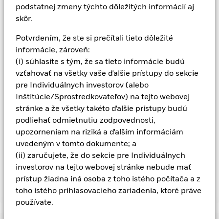
viazaná na iné finančné aktívum. Používanie derivátových
podstatnej zmeny týchto dôležitých informácií aj
nástrojov môže zvýšiť celkový rizikový profil fondu. Podľa
skôr.
nariadenia PRIIP je spoločnosť BlackRock povinná
identifikovať riziko fondu na základe súhrnného ukazovateľa
Potvrdením, že ste si prečítali tieto dôležité
rizika, takzvaného SRI (Summary Risk Indicator). Spoločnosť
informácie, zároveň:
BlackRock klasifikovala tento fond ako 6 zo 7, čo je druhá
(i) súhlasíte s tým, že sa tieto informácie budú
najvyššia riziková trieda. Táto klasifikácia nie je garantovaná,
môže sa v priebehu času meniť a nie je spoľahlivým
vzťahovať na všetky vaše ďalšie prístupy do sekcie
indikátorom budúceho profilu rizika fondu. Ukazovateľ rizika
pre Individuálnych investorov (alebo
predpokladá, že si produkt ponecháte 7 rokov. Skutočné riziko
Inštitúcie/Sprostredkovateľov) na tejto webovej
sa môže významne líšiť, ak produkt predčasne predáte a
stránke a že všetky takéto ďalšie prístupy budú
môžete získať späť' menej. Je možné, že svoj produkt
podliehať odmietnutiu zodpovednosti,
nebudete môcť ľahko predať. Prečítajte si Dokument s
kľúčovými informáciami pre investorov PRIIP, v ktorom je
upozorneniam na riziká a ďalším informáciám
uvedených viac informácií o rizikovom profile investície. S
uvedeným v tomto dokumente; a
investíciami na súkromných trhoch sú spojené určité riziká. Sú
(ii) zaručujete, že do sekcie pre Individuálnych
opísané v prospekte fondu.
investorov na tejto webovej stránke nebude mať
prístup žiadna iná osoba z toho istého počítača a z
toho istého prihlasovacieho zariadenia, ktoré práve
Zobraziť menej
používate.
BlackRock Multi Alternatives Growth Fund