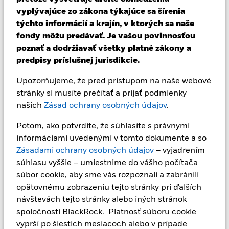
individuálne potreby a toleranciu rizika. Váš finančný poradca
vyplývajúce zo zákona týkajúce sa šírenia
vám poradí, či je tento produkt pre vás vhodný. Spoločnosť
týchto informácií a krajín, v ktorých sa naše
BlackRock neposkytuje investičné poradenstvo. Fond
fondy môžu predávať. Je vašou povinnosťou
BlackRock Multi Alternatives Growth Fund (ďalej len „fond“)
poznať a dodržiavať všetky platné zákony a
má deväťdesiatdeväťročnú životnosť, ktorá sa môže predĺžiť až
o tri roky. Investícia do fondu ponúka obmedzenú likviditu a
predpisy príslušnej jurisdikcie.
mala by sa považovať za dlhodobú. V dôsledku toho tento
produkt nie je vhodný pre investorov, ktorí nie sú ochotní
Upozorňujeme, že pred prístupom na naše webové
alebo nedokážu viazať kapitál na dlhé obdobie. Spoločnosť
stránky si musíte prečítať a prijať podmienky
BlackRock má v úmysle ponúknuť fond len niektorým
našich
Zásad ochrany osobných údajov
.
retailovým investorom. Oprávnení investori sú opísaní v
prospekte fondu. Spoločnosť BlackRock zaobchádza s
Potom, ako potvrdíte, že súhlasíte s právnymi
investormi spravodlivo. S investormi v rovnakej triede akcií
informáciami uvedenými v tomto dokumente a so
zaobchádza rovnako, hoci na rôzne triedy akcií fondu sa môžu
Zásadami ochrany osobných údajov
– vyjadrením
vzťahovať rôzne podmienky. ELTIF je riziková a nelikvidná
investícia. Investori by mali v súlade s nariadením o ELTIF
súhlasu vyššie – umiestnime do vášho počítača
zabezpečiť, aby do fondu ELTIF, ktorým je tento fond,
súbor cookie, aby sme vás rozpoznali a zabránili
investovali len malú časť svojho celkového investičného
opätovnému zobrazeniu tejto stránky pri ďalších
portfólia. Fond môže používať deriváty len v snahe zmierniť
návštevách tejto stránky alebo iných stránok
určité riziká v súlade so svojou politikou hedžingu opísanou v
spoločnosti BlackRock. Platnosť súboru cookie
sekcii 5 všeobecnej sekcie „Investičné ciele a stratégie“.
Derivátové nástroje sú finančné zmluvy, ktorých hodnota je
vyprší po šiestich mesiacoch alebo v prípade