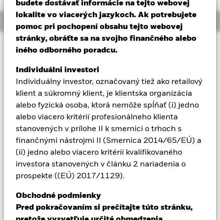
budete dostávať informácie na tejto webovej
Aladdin
lokalite vo viacerých jazykoch. Ak potrebujete
Overview
pomoc pri pochopení obsahu tejto webovej
stránky, obráťte sa na svojho finančného alebo
Naša spoločnosť
iného odborného poradcu.
Dôležitá informácia: Rizikový kapitál.
Hodnota investícií a
príjmov z nich môže klesať aj stúpať a nie je zaručená.
Individuálni investori
Investori nesmú získať späť pôvodne investovanú sumu.
Individuálny investor, označovaný tiež ako retailový
Informácie o fonde vrátane prospektu sú poskytované len na
klient a súkromný klient, je klientska organizácia
informačné účely a neslúžia na marketingovú komunikáciu.
alebo fyzická osoba, ktorá nemôže spĺňať (i) jedno
Poskytnutie prospektu nepredstavuje ponuku ani výzvu na
alebo viacero kritérií profesionálneho klienta
uzavretie zmluvy o fonde. Spoločnosť BlackRock nezvážila
stanovených v prílohe II k smernici o trhoch s
vhodnosť investovania do fondu vzhľadom na vaše
individuálne potreby a toleranciu voči riziku, a preto nie je
finančnými nástrojmi II (Smernica 2014/65/EÚ) a
možné investovať priamo u spoločnosti BlackRock. Potenciálni
(ii) jedno alebo viacero kritérií kvalifikovaného
investori by mali pred rozhodnutím investovať do tohto
investora stanovených v článku 2 nariadenia o
produktu a o jeho vhodnosti vyhľadať nezávislé poradenstvo.
prospekte ((EÚ) 2017/1129).
Rizikový kapitál. Všetky investície zahŕňajú určité riziko.
Hodnota investícií a výnosy z nich sa budú pohybovať a môže
Obchodné podmienky
sa stať, že dostanete späť menej, ako ste pôvodne investovali,
Pred pokračovaním si prečítajte túto stránku,
alebo stratíte celý investovaný kapitál. Spoločnosť BlackRock
nezvážila vhodnosť tejto investície vzhľadom na vaše
pretože vysvetľuje určité obmedzenia