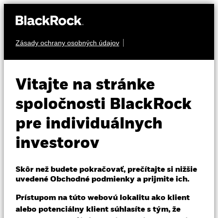
Zásady ochrany osobných údajov
O nás
VIACERO AKTÍV
BlackRock Multi
Produkty
Vitajte na stránke
Alternatives Growth
Vzdelávanie
spoločnosti BlackRock
Fund
pre individuálnych
Individuálni investori
investorov
Slovakia
Change location
Skôr než budete pokračovať, prečítajte si nižšie
uvedené Obchodné podmienky a prijmite ich.
BlackRock
NAV k 30-jún-26
Prístupom na túto webovú lokalitu ako klient
EUR 114,49
iShares
alebo potenciálny klient súhlasíte s tým, že