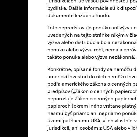
jurisdikciách. Je vašou povinnosťou po
bydliska. Ďalšie informácie sú k dispo
dokumente každého fondu.
PRIIP KID
Fact Sheet
Prospectus
Fund
Toto nepredstavuje ponuku ani výzvu na
Výkonnosť
uvedených na tejto stránke nikým v žiadn
Hlavné fakty
Správcovia portfólia
výzva alebo distribúcia bola nezákonná 
ponuku alebo výzvu robí, nemala oprávn
takáto ponuka alebo výzva nezákonná.
ýnosy
Konkrétne, opísané fondy sa nemôžu d
americkí investori do nich nemôžu inve
Kalendárny rok
Anualizovaný
Kumulatívny
Dis
podľa amerického zákona o cenných pa
ge: 2020-06-30 00:00:00 to 2026-07-31 00:00:00.
: 0 to 90.
predpisov („Zákon o cenných papieroch“
nto graf zobrazuje výkonnosť produktu ako percentuálnu stratu a
neporušuje Zákon o cenných papieroch
kov v porovnaní s jeho referenčnou hodnotou. Pomôže vám posúd
nulosti, a porovnať ho s jeho referenčným indexom.
papieroch (okrem iného vrátane platný
nesmú byť priamo ani nepriamo ponúk
art
30
území patriacemu USA, v ich vlastníctv
r chart with 3 data series.
e chart has 1 X axis displaying categories.
jurisdikcii, ani osobám z USA alebo v i
e chart has 1 Y axis displaying Values. Range: -20 to 30.
20