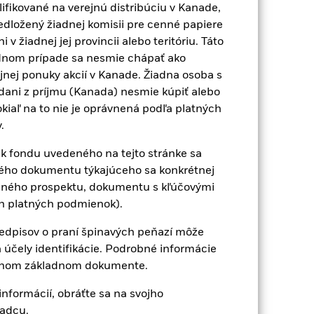
ifikované na verejnú distribúciu v Kanade,
edložený žiadnej komisii pre cenné papiere
 žiadnej jej provincii alebo teritóriu. Táto
adnom prípade sa nesmie chápať ako
jnej ponuky akcií v Kanade. Žiadna osoba s
dani z príjmu (Kanada) nesmie kúpiť alebo
okiaľ na to nie je oprávnená podľa platných
.
ek fondu uvedeného na tejto stránke sa
ého dokumentu týkajúceho sa konkrétnej
2022
2023
2024
2025
šeného prospektu, dokumentu s kľúčovými
ia referenčná hodnota 1 (%)
ch platných podmienok).
 predpisov o praní špinavých peňazí môže
nok, ktoré už neplatia.
čely identifikácie. Podrobné informácie
 inom základnom dokumente.
 politiku.
nformácií, obráťte sa na svojho
2021
2022
2023
2024
2025
adcu.