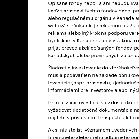
Opísané fondy neboli a ani nebudú kval
keďže prospekt týchto fondov nebol pr
10
alebo regulačnému orgánu v Kanade ani v
alues
webová stránka nie je reklamou a v ži
reklama alebo iný krok na podporu vere
0
bydliskom v Kanade na účely zákona o 
prijať prevod akcií opísaných fondov, p
-10
kanadských alebo provinčných zákonov
Žiadosti o investovanie do ktoréhokoľv
-20
musia podávať len na základe ponukov
2016
2017
2018
2019
2020
2021
investície (napr. prospektu, zjednodu
Celkový výnos (%)
Porovnávac
informáciami pre investorov alebo iný
Porovnávacia referenčná hodnota 2 (%)
Pri realizácii investície sa v dôsledku
d of interactive chart.
Počas tohto obdobia sa dosiahla výkonnosť za podmie
vyžadovať dodatočná dokumentácia na ú
nájdete v príslušnom Prospekte alebo
ňa 15-dec-22 fond zmenil svoj názov a/alebo svoje investičné ciele a
Ak si nie ste istí významom uvedených i
2016
2017
2018
2019
2020
finančného alebo iného odborného por