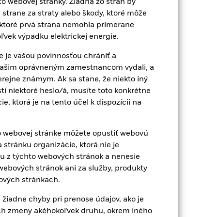
o webovej stránky. Žiadna zo strán by
strane za straty alebo škody, ktoré môže
, ktoré prvá strana nemohla primerane
astníctva, rýchlym zmenám v
ľvek výpadku elektrickej energie.
onomické a politické podmienky ako
v, zlyhanie/oneskorené dodanie cenných
e je vašou povinnosťou chrániť a
fických sektoroch, krajinách, menách
s udržateľnosťou súvisiace alebo
 vašim oprávneným zamestnancom vydali, a
pohybmi akciového trhu. Medzi ostatné
verejne známym. Ak sa stane, že niekto iný
ch.
Investície do cenných papierov v
dnym nariadeniam, kolísaniu cien a
tí niektoré heslo/á, musíte toto konkrétne
rostredia a udržateľnosti, daniam,
 ktorá je na tento účel k dispozícii na
žiadavkám súvisiacim s ESG. Takáto
ondu v porovnaní s fondom bez takejto
e aktív alebo konanie vo funkcii
to webovej stránke môžete opustiť webovú
 likvidita znamená, že je nedostatok
stránku organizácie, ktorá nie je
 z týchto webových stránok a nenesie
ebových stránok ani za služby, produkty
ových stránkach.
iadne chyby pri prenose údajov, ako je
ich zmeny akéhokoľvek druhu, okrem iného