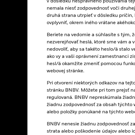
v dôsledku nesprávneho používania tejt
nemala niesť zodpovednosť voči druhej 
druhá strana utrpieť v dôsledku príčin
i technológií podliehajú absencii alebo strate ochrany duševného vl
ovplyvniť, okrem iného vrátane akéhoko
onkurencii.
Rozvíjajúce sa trhy sú vo všeobecnosti citlivejšie na ek
väčšie „riziko likvidity“, obmedzenia investovania alebo prevodu aktí
Beriete na vedomie a súhlasíte s tým, ž
 spojené s udržateľnosťou.
Investičné riziko je koncentrované v špeci
 je citlivejší na všetky lokalizované ekonomické, trhové, politické, 
nezverejňovať heslá, ktoré sme vám a
ých papierov založených na majetku môže byť ovplyvnená dennými 
nedovoliť, aby sa takéto heslo/á stalo 
ekonomické správy, príjmy spoločnosti a významné udalosti v podniko
ektom ochrany životného prostredia alebo udržateľnosti, daniam, vlá
ako vy a vaši oprávnení zamestnanci zis
v oblasti novej energetiky podliehajú problémom ochrany životného p
hesl/á okamžite zmeniť pomocou funkcie,
odávok.
Fond sa môže snažiť vylučovať fondy, ktoré nepodliehajú po
sah investícií, čo môže mať negatívny vplyv na hodnotu investícií f
webovej stránke.
 niektorej inštitúcie poskytujúcej služby ako je bezpečné uchovávani
Pri otvorení niektorých odkazov na tej
strojoch, môže vystaviť fond finančnej strate.
Riziko likvidity: Nižšia
žnili fondu ihneď nakupovať alebo predávať investície.
stránku BNBV. Môžete pri tom prejsť na 
regulovaná. BNBV nepreskúmala žiadnu
žiadnu zodpovednosť za obsah týchto w
Hlavné fakty
alebo položky ponúkané na týchto web
BNBV nenesie žiadnu zodpovednosť za ž
strata alebo poškodenie údajov alebo 