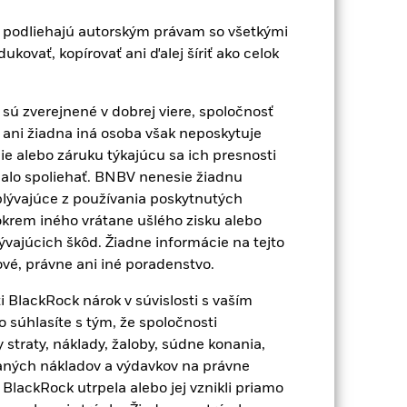
22,8
-15,4
8,1
13,1
3,6
e podliehajú autorským právam so všetkými
ovať, kopírovať ani ďalej šíriť ako celok
27,5
-13,0
18,1
25,3
7,9
sú zverejnené v dobrej viere, spoločnosť
 ani žiadna iná osoba však neposkytuje
ný/výstupný poplatok je vylúčený z
ie alebo záruku týkajúcu sa ich presnosti
malo spoliehať. BNBV nenesie žiadnu
plývajúce z používania poskytnutých
nulosti nie je spoľahlivým
íjať úplne inak. Môže vám to pomôcť
 okrem iného vrátane ušlého zisku alebo
vajúcich škôd. Žiadne informácie na tejto
ovaním hrubého príjmu tam, kde je to
vé, právne ani iné poradenstvo.
dôsledku kolísania výmenných kurzov mien,
onnosti v minulosti. Referencie:
i BlackRock nárok v súvislosti s vaším
 súhlasíte s tým, že spoločnosti
 straty, náklady, žaloby, súdne konania,
raných nákladov a výdavkov na právne
 BlackRock utrpela alebo jej vznikli priamo