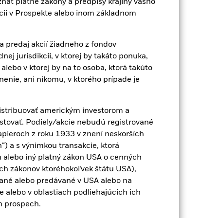
znať platné zákony a predpisy krajiny vášho
Zobraziť menej
zícii v Prospekte alebo inom základnom
SFDR Web Disclosure
Na stiahnutie
 predaj akcií žiadneho z fondov
ej jurisdikcii, v ktorej by takáto ponuka,
Držby
Literatúra
alebo v ktorej by na to osoba, ktorá takúto
enie, ani nikomu, v ktorého prípade je
istribuovať americkým investorom a
stovať. Podiely/akcie nebudú registrované
krétny ročný
pieroch z roku 1933 v znení neskorších
) a s výnimkou transakcie, ktorá
lebo zisk za rok za posledných 5
 alebo iný platný zákon USA o cenných
iť, ako bol produkt spravovaný v
ch zákonov ktoréhokoľvek štátu USA),
ané alebo predávané v USA alebo na
e alebo v oblastiach podliehajúcich ich
ch prospech.