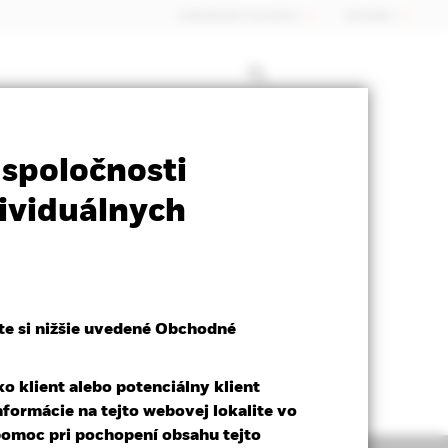
Individuálni investori
Slovakia
SFDR Web Disclosure
Na stiahnutie
 spoločnosti
ividuálnych
te si nižšie uvedené Obchodné
o klient alebo potenciálny klient
nformácie na tejto webovej lokalite vo
pomoc pri pochopení obsahu tejto