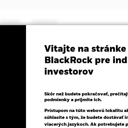
Produkty
Vzdelávanie
PRIIP KID
Fact Sheet
Prospectus
Vitajte na stránke
me Equity Fund
BlackRock pre ind
investorov
Skôr než budete pokračovať, prečítaj
eň k 07-aug-26
Morningstar Rating
podmienky a prijmite ich.
,11 (0,70%)
Prístupom na túto webovú lokalitu ak
súhlasíte s tým, že budete dostávať i
viacerých jazykoch. Ak potrebujete 