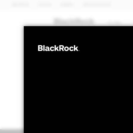
BlackRock
iShares
Aladdin
Naša spoločnosť
O nás
AKCIA
BGF Multi-The
NAV k 07-aug-26
Zmena NAV za 1 d
EUR 15,81
EUR 0
52 WK: 13,09 - 15,94