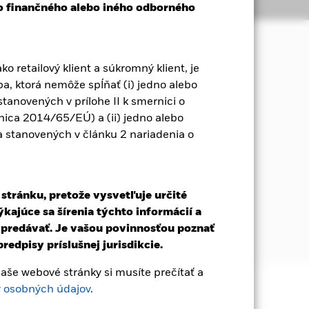
Držby
Literatúra
ho finančného alebo iného odborného
ko retailový klient a súkromný klient, je
 spôsobom, ktorý je v súlade so
ba, ktorá nemôže spĺňať (i) jedno alebo
 stanovených v prílohe II k smernici o
 prípade najmenej 80 % svojich aktív
nica 2014/65/EÚ) a (ii) jedno alebo
cie do iných fondov, vrátane iShares
ora stanovených v článku 2 nariadenia o
ámci BlackRock Global Funds, za
 derivátových nástrojov (FDI), teda
iež investovať do hotovosti a
 stránku, pretože vysvetľuje určité
ajúce sa šírenia týchto informácií a
čného poradcu je dosiahnuť expozíciu
u predávať. Je vašou povinnosťou poznať
redpisy príslušnej jurisdikcie.
še webové stránky si musíte prečítať a
 osobných údajov
.
 zaručená. Investori nesmú získať