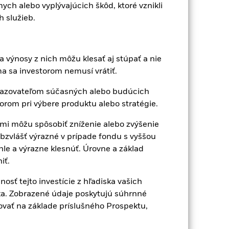
ch alebo vyplývajúcich škôd, ktoré vznikli
10-júl-20
 služieb.
EUR
Akcia
ota
MSCI ACWI Mid Growth Index EUR
a výnosy z nich môžu klesať aj stúpať a nie
 sa investorom nemusí vrátiť.
5,00%
ukazovateľom súčasných alebo budúcich
1,25%
orom pri výbere produktu alebo stratégie.
0,00%
 môžu spôsobiť zníženie alebo zvýšenie
a
USD 1 000,00
obzvlášť výrazné v prípade fondu s vyššou
Luxembursko
hle a výrazne klesnúť. Úrovne a základ
BlackRock (Luxembourg) S.A.
iť.
Dátum obchodovania + 3 dni
sť tejto investície z hľadiska vašich
BGFMEAE
zika. Zobrazené údaje poskytujú súhrnné
zovať na základe príslušného Prospektu,