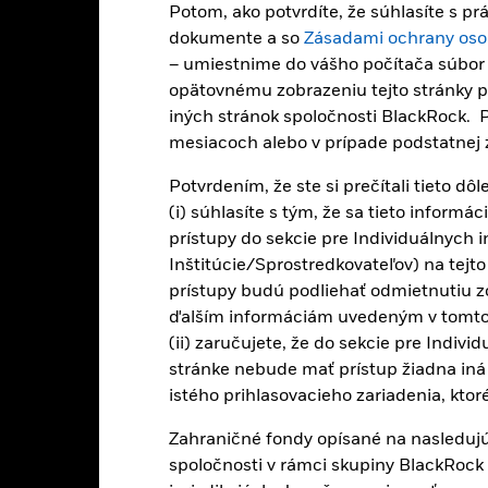
Potom, ako potvrdíte, že súhlasíte s 
dokumente a so
Zásadami ochrany oso
 špecifických sektoroch, krajinách, menách alebo spoločnostiach. To zn
– umiestnime do vášho počítača súbor c
vé, politické, s udržateľnosťou súvisiace alebo regulačné udalosti. 
denné pohyby akciového trhu, politické faktory, ekonomické správy, p
opätovnému zobrazeniu tejto stránky pr
trhy sú vo všeobecnosti citlivejšie na ekonomické a politické podmien
iných stránok spoločnosti BlackRock. P
 obmedzenia investovania alebo prevodu aktív, zlyhanie/oneskorené do
mesiacoch alebo v prípade podstatnej z
ľnosťou. Fond sa môže snažiť vylučovať fondy, ktoré nepodliehajú po
ori musia uplatniť osobné etické posúdenie procesu ESG kontroly fo
Potvrdením, že ste si prečítali tieto dôl
í fondu v porovnaní s fondom bez takejto kontroly. Investície do cenn
(i) súhlasíte s tým, že sa tieto informá
chrany duševného vlastníctva, rýchlym zmenám v technológiách, vlád
prístupy do sekcie pre Individuálnych i
lasti novej energetiky podliehajú aspektom ochrany životného prostr
 a ponuky.
Inštitúcie/Sprostredkovateľov) na tejto
cií tohto fondu používajú deriváty na zabezpečenie menového rizika
prístupy budú podliehať odmietnutiu z
tenciálne riziko nákazy (známe aj ako „spill-over“) pre iné triedy ak
ďalším informáciám uvedeným v tomto
é postupy na minimalizáciu rizika nákazy inej triedy akcií. Pomoco
(ii) zaručujete, že do sekcie pre Indivi
ých tried akcií fondu – triedy akcií so zaistením meny sú označené
stránke nebude mať prístup žiadna iná 
akcií zabezpečených voči menám je okrem toho k dispozícii na vyžiad
istého prihlasovacieho zariadenia, ktor
ičiavanie cenných papierov s cieľom znížiť náklady, fond získa 62,5 
BlackRock ako sprostredkovateľ požičiavania cenných papierov. Keďž
Zahraničné fondy opísané na nasledujú
 na prevádzku fondu, bolo vylúčené z priebežných poplatkov.
spoločnosti v rámci skupiny BlackRock 