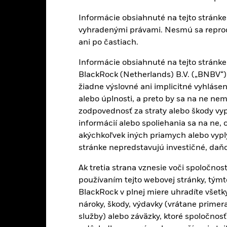
elkový výnos (%) EUR
Informácie obsiahnuté na tejto stránk
vyhradenými právami. Nesmú sa reproduk
orovnávacia referenčná
ani po častiach.
odnota 1 (%) EUR
orovnávacia referenčná
Informácie obsiahnuté na tejto stránke 
odnota 2 (%) EUR
BlackRock (Netherlands) B.V. („BNBV“)
kon je znázornený po odrátaní pokračujúcich poplatkov. Každý vstup
žiadne výslovné ani implicitné vyhlásen
počtu.
alebo úplnosti, a preto by sa na ne ne
zodpovednosť za straty alebo škody vy
edené hodnoty sa vzťahujú na výkonnosť v minulosti.
Výkonnosť v mi
azovateľom výkonnosti v budúcnosti. Trhy sa môžu v budúcnosti vyv
informácií alebo spoliehania sa na ne,
súdiť, ako bol fond spravovaný v minulosti
akýchkoľvek iných priamych alebo vyplý
konnosť je uvedená na základe čistej hodnoty aktív (NAV) s reinvest
stránke nepredstavujú investičné, daňo
levantné. Návratnosť vašej investície sa môže zvýšiť alebo znížiť v 
 sa investícia vykoná v inej mene, ako je mena použitá pri výpočte výk
Ak tretia strana vznesie voči spoločnost
ackrock
používaním tejto webovej stránky, týmto
BlackRock v plnej miere uhradíte všetky
nároky, škody, výdavky (vrátane prime
služby) alebo záväzky, ktoré spoločnosť
Kľúčové riziká