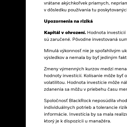
vrátane akýchkoľvek priamych, nepriamy
USD 118 703 563
Dátum spustenia triedy akcií
v dôsledku používania tu poskytovaných
Mena triedy aktív
10-júl-20
Upozornenia na riziká
Trieda aktív
USD
Porovnávacia referenčná hodn
Kapitál v ohrození.
Hodnota investícií 
2
MSCI All Country World Net TR
sú zaručené. Pôvodne investovaná suma
Index (EUR)
Úvodný poplatok
Článok 8
Minulá výkonnosť nie je spoľahlivým 
Management Fee
výsledkov a nemala by byť jediným fakt
1,50%
Poplatok za výkonnosť
LU2123743424
Zmeny výmenných kurzov medzi menami
Minimálna následná investíci
hodnoty investícií. Kolísanie môže byť 
USD 5 000,00
Sídlo
volatilitou. Hodnota investície môže ná
Akumulácia
Správcovská spoločnosť
zdanenia sa môžu v priebehu času men
UCITS
Vyrovnanie
Spoločnosť BlackRock neposúdila vhodno
Global Flex-Cap Equity
Ticker spoločnosti Bloomberg
individuálnych potrieb a tolerancie ri
Cena stanovovaná deň vopred
informácie. Investícia by sa mala reali
BLPHV09
ktorý je k dispozícii u manažéra.