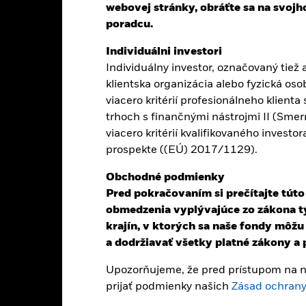
Hlavné fakty
Správcovia portfólia
webovej stránky, obráťte sa na svoj
poradcu.
Individuálni investori
Individuálny investor, označovaný tiež a
lu z dlhodobého hľadiska (najmenej päť po sebe nasledujúcich rokov)
klientska organizácia alebo fyzická oso
 environmentálneho, sociálneho a správneho riadenia (ESG).
viacero kritérií profesionálneho klienta
 fondov. Fond sa bude snažiť dosiahnuť svoj investičný cieľ tak, že v
trhoch s finančnými nástrojmi II (Smer
m papierom (napr. akciám) nepriamo, prostredníctvom svojej investí
viacero kritérií kvalifikovaného invest
v spravovaných skupinou BlackRock Group vrátane iných fondov v r
prospekte ((EÚ) 2017/1129).
 investovaním priamo do majetkových cenných papierov a finančných
aložené na jednom alebo viacerých podkladových aktívach. Fond môže t
Obchodné podmienky
Pred pokračovaním si prečítajte túto
obmedzenia vyplývajúce zo zákona týk
súlade so zásadami ESG, ako sa uvádza v prospekte. Zámerom investi
krajín, v ktorých sa naše fondy môž
orá je vyššia ako MSCI All Countries World Index (index).
a dodržiavať všetky platné zákony a p
Upozorňujeme, že pred prístupom na na
prijať podmienky našich
Zásad ochrany
ál.
Hodnota investícií a príjmov z nich môže klesať aj stúpať a nie je