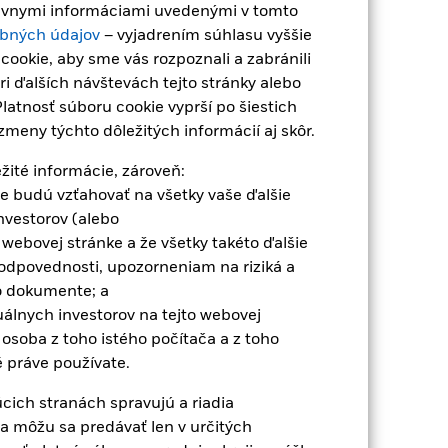
právnymi informáciami uvedenými v tomto
bných údajov
– vyjadrením súhlasu vyššie
amená, že fond je citlivejší na
ookie, aby sme vás rozpoznali a zabránili
Na hodnotu akcií a cenných papierov
ríjmy spoločnosti a významné
i ďalších návštevách tejto stránky alebo
ky ako rozvinuté trhy. Ďalšie faktory
latnosť súboru cookie vyprší po šiestich
danie cenných papierov alebo platieb
meny týchto dôležitých informácií aj skôr.
žiadavkám súvisiacim s ESG. Pred
ndu. ESG kontrola môže mať
ežité informácie, zároveň:
ých papierov v oblasti technológií
cie budú vzťahovať na všetky vaše ďalšie
nym nariadeniam a konkurencii.
nvestorov (alebo
edia alebo udržateľnosti, daniam,
 webovej stránke a že všetky takéto ďalšie
. Použitie derivátov pre konkrétnu
odpovednosti, upozorneniam na riziká a
cií vo fonde. Správcovská spoločnosť
 dokumente; a
u rozbaľovacieho zoznamu priamo pod
duálnych investorov na tejto webovej
 slovom „Hedged“ v názve triedy
osoba z toho istého počítača a z toho
anie od správcovskej spoločnosti
é práve používate.
% z vytvorených súvisiacich príjmov
e rozdelenie výnosov z požičiavania
cich stranách spravujú a riadia
a môžu sa predávať len v určitých