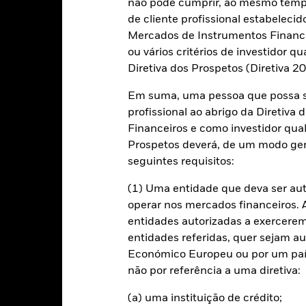
não pode cumprir, ao mesmo tempo,
de cliente profissional estabelecid
-10
2016
2017
2018
2019
2020
2021
Mercados de Instrumentos Financei
ou vários critérios de investidor qu
Índice de Referência
Retorno total (%)
Diretiva dos Prospetos (Diretiva 
d of interactive chart.
Em suma, uma pessoa que possa se
2016
2017
2018
2019
2020
profissional ao abrigo da Diretiv
etorno total (%) EUR
Financeiros e como investidor qual
Prospetos deverá, de um modo ger
ndice de Referência
omparador 1 (%) CNY
seguintes requisitos:
sultados depois de deduzidos os encargos correntes. Quaisquer enc
(1) Uma entidade que deva ser au
cluídos do cálculo.
operar nos mercados financeiros. A 
entidades autorizadas a exercerem 
 valores apresentados referem-se a desempenhos passados.
Um de
entidades referidas, quer sejam a
ável do desempenho futuro. Os mercados podem desenvolver-se de f
Económico Europeu ou por um país
udá-lo a avaliar como o fundo foi gerido no passado
desempenho é apresentado com base no Valor Patrimonial Líquido 
não por referência a uma diretiva:
investido, quando aplicável. O retorno do seu investimento poderá 
utuações cambiais se o seu investimento for feito numa moeda que nã
(a) uma instituição de crédito;