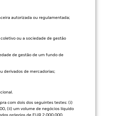
anceira autorizada ou regulamentada;
coletivo ou a sociedade de gestão
nificativo nos resultados dos títulos de
l de risco.
Em geral, os mercados
iedade de gestão de um fundo de
 os fatores a considerar há um maior
de títulos ou de pagamentos ao Fundo,
alterações das taxas de juro afetarão o
te e podem potenciar as perdas e os
u derivados de mercadorias;
erior sempre que os derivados sejam
de ativos ou a atuação como contraparte
de um activo financeiro detido pelo
o vencimento.
Risco de liquidez: Menor
ucional.
timentos de imediato.
a com dois dos seguintes testes: (i)
0, (ii) um volume de negócios líquido
undos próprios de EUR 2.000.000.