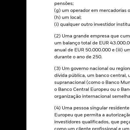
ar o risco de contágio (também designado por “spill-over”) a outras 
pensões;
á os esforços necessários para garantir a aplicação de procedime
(g) um operador em mercadorias o
 de acções. Através da caixa de lista pendente imediatamente abaix
(h) um local;
ões do fundo – as categorias de acções com cobertura cambial estão 
(i) qualquer outro investidor instit
ções. Além disso, está disponível, mediante pedido dirigido à socie
acções com cobertura cambial.
(2) Uma grande empresa que cumpr
préstimos de valores mobiliários para reduzir os custos, o Fundo 
um balanço total de EUR 43.000.00
37,5% serão recebidos pela BlackRock enquanto agente de empréstim
anual de EUR 50.000.000 e (iii) 
stimos de valores mobiliários não aumenta os custos de gestão do Fun
durante o ano de 250.
(3) Um governo nacional ou region
dívida pública, um banco central, 
supranacional (como o Banco Mund
PRIIP KID
Ficha Inf
o Banco Central Europeu ou o Ban
Rentabilidade
organização internacional semelha
Caracteristicas da carteira
Gestores
(4) Uma pessoa singular residen
Europeu que permita a autorizaçã
investidores qualificados, que pe
entabilidade
como um cliente profissional e um