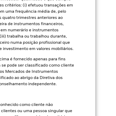
s critérios: (i) efetuou transações em
ual
com uma frequência média de, pelo
 quatro trimestres anteriores ao
 de perda ou ganho por ano nos
eira de instrumentos financeiros,
aliar como o produto foi gerido no
s em numerário e instrumentos
iii) trabalha ou trabalhou durante,
ceiro numa posição profissional que
 investimento em valores mobiliários.
ima é fornecido apenas para fins
a se pode ser classificado como cliente
a dos Mercados de Instrumentos
ificado ao abrigo da Diretiva dos
conselhamento independente.
onhecido como cliente não
e clientes ou uma pessoa singular que