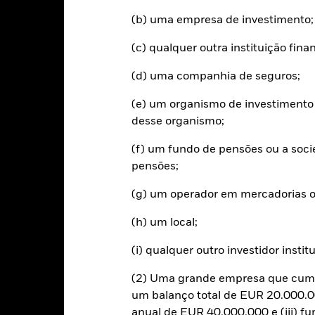
sempenho passado. Fonte: Blackrock
(b) uma empresa de investimento;
(c) qualquer outra instituição fin
Riscos Principais
(d) uma companhia de seguros;
(e) um organismo de investimento 
desse organismo;
xas de juro e/ou os incumprimentos de emitentes terão um impacto sig
s notações de crédito, potenciais ou efetivas, podem aumentar o níve
(f) um fundo de pensões ou a soc
ões económicas e políticas do que os mercados desenvolvidos. Entre
timento ou à transferência de ativos, não entrega ou entrega tardia 
pensões;
ustentabilidade.
Risco de moeda: O Fundo investe noutras moedas. As 
rão ser altamente sensíveis às variações de valor do ativo subjacen
(g) um operador em mercadorias o
ais acentuadas do valor do Fundo. O impacto no Fundo pode ser sup
a.
uaisquer instituições prestadoras de serviços, tais como a custódia 
(h) um local;
de expor o Fundo a perdas financeiras.
Risco de crédito: o emitente 
apital ou proceder ao reembolso do capital ao Fundo, no respectiv
(i) qualquer outro investidor instit
res ou vendedores suficientes para o Fundo vender ou comprar inves
(2) Uma grande empresa que cumpr
um balanço total de EUR 20.000.00
Características Chave
anual de EUR 40.000.000 e (iii) f