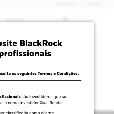
Profissionais
Portugal
Recursos
formativa
Prospecto
Download
site BlackRock
profissionais
aceita os seguintes Termos e Condições.
ofissionais
são investidores que se
al e como Investidor Qualificado.
r classificada como cliente