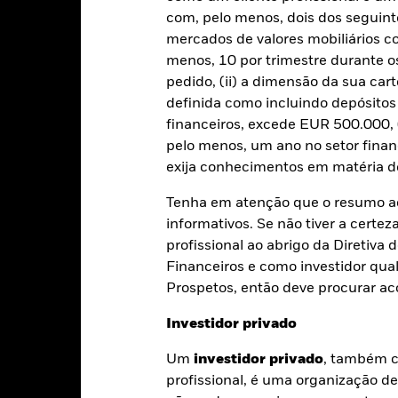
com, pelo menos, dois dos seguinte
Ano de calendário
Média anual
Acumulado
An
mercados de valores mobiliários 
menos, 10 por trimestre durante os
ge: 2020-11-30 00:00:00 to 2026-07-31 00:00:00.
te gráfico mostra o desempenho do produto como a percentagem
pedido, (ii) a dimensão da sua cart
: -6 to 12.
timos 5 anos face ao seu índice de referência. Pode ajudá-lo a av
definida como incluindo depósito
ssado e a compará-lo com o seu índice de referência.
financeiros, excede EUR 500.000, (
art
pelo menos, um ano no setor finan
15
r chart with 2 data series.
exija conhecimentos em matéria de
e chart has 1 X axis displaying categories.
e chart has 1 Y axis displaying Values. Range: -10 to 15.
Tenha em atenção que o resumo ac
10
informativos. Se não tiver a certez
profissional ao abrigo da Diretiv
5
Financeiros e como investidor qual
alues
Prospetos, então deve procurar a
0
Investidor privado
Um
investidor privado
, também c
-5
profissional, é uma organização d