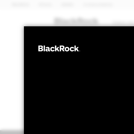
BlackRock
iShares
Aladdin
A nossa empresa
Sobre nó
OBRIGAÇÕES
BGF China Bo
NAV a 05 ago. 2026
Variação do NA
EUR 14,53
EUR 
52 semanas 13,08 - 14,73