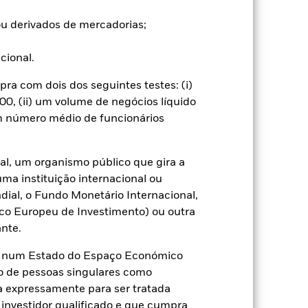
categorias de acções do fundo. A
ntos adequados quem minimizem o
u derivados de mercadorias;
o do nome do fundo, pode ver uma
assinaladas com a expressão
ucional.
dade gestora do fundo, uma lista
a com dois dos seguintes testes: (i)
receberá 62,5% das receitas
0, (ii) um volume de negócios líquido
os de valores mobiliários. Uma vez
um número médio de funcionários
do, esta foi excluída dos custos
al, um organismo público que gira a
Mostrar Menos
uma instituição internacional ou
ial, o Fundo Monetário Internacional,
ormativa
Prospecto
Download
co Europeu de Investimento) ou outra
nte.
Títulos
Literatura
te num Estado do Espaço Económico
o de pessoas singulares como
ça expressamente para ser tratada
 investidor qualificado e que cumpra