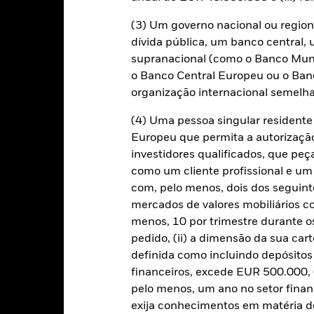
(3) Um governo nacional ou region
dívida pública, um banco central, 
RMB 11 853 826 941
Data de Início
supranacional (como o Banco Mund
o Banco Central Europeu ou o Ban
Moeda da categoria de acções
organização internacional semelha
Classe do activo
11 nov. 2011
(4) Uma pessoa singular residen
Classificação SFDR
CNH
Europeu que permita a autorizaçã
Encargos Totais Correntes
1Y China Household Savings
investidores qualificados, que pe
Deposits Rate Index
ISIN
como um cliente profissional e um
5,00%
Investimento mínimo inicial
com, pelo menos, dois dos seguinte
0,75%
mercados de valores mobiliários 
Uso de renda
menos, 10 por trimestre durante os
0,00%
Estrutura regulatória
pedido, (ii) a dimensão da sua cart
USD 1 000,00
Categoria Morningstar
definida como incluindo depósito
financeiros, excede EUR 500.000, (
Frequência de contratação
Luxemburgo
pelo menos, um ano no setor finan
BlackRock (Luxembourg) S.A.
exija conhecimentos em matéria de
SEDOL