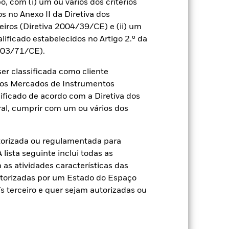
 com (i) um ou vários dos critérios
os no Anexo II da Diretiva dos
2022
2023
2024
2025
ros (Diretiva 2004/39/CE) e (ii) um
alificado estabelecidos no Artigo 2.º da
 Comparador 1 (%)
2003/71/CE).
r classificada como cliente
2021
2022
2023
2024
2025
a dos Mercados de Instrumentos
8,4
-6,6
-4,5
10,4
-3,9
ificado de acordo com a Diretiva dos
al, cumprir com um ou vários dos
1,5
1,5
1,5
1,5
1,5
argos de subscrição/resgate são
torizada ou regulamentada para
lista seguinte inclui todas as
as atividades características das
sempenho passado não é um indicador
utorizadas por um Estado do Espaço
orma muito diferente no futuro. Pode
 terceiro e quer sejam autorizadas ou
(VLA), com o rendimento bruto
aumentar ou diminuir em resultado de
o a utilizada no cálculo do