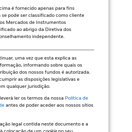
ima é fornecido apenas para fins
a se pode ser classificado como cliente
a dos Mercados de Instrumentos
ificado ao abrigo da Diretiva dos
a
conselhamento independente.
tinuar, uma vez que esta explica as
5,84%
 informação, informando sobre quais os
ribuição dos nossos fundos é autorizada.
3,61
umprir as disposições legislativas e
em qualquer jurisdição.
3,12
everá ler os termos da nossa
Política de
de
antes de poder aceder aos nossos sítios
5,44
mação legal contida neste documento e a
 à colocação de um
cookie
no seu