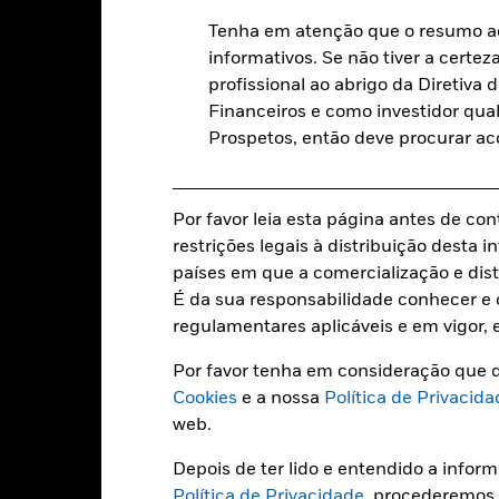
Data de transacção + 3 dias
Tenha em atenção que o resumo ac
BGBCBAE
informativos. Se não tiver a certez
profissional ao abrigo da Diretiv
Financeiros e como investidor qual
Caracteristicas da carteir
Prospetos, então deve procurar a
Por favor leia esta página antes de con
411
Desvio padrão (3 anos)
restrições legais à distribuição desta
a 31 jul. 2026
países em que a comercialização e dist
4,85
Duração modificada
É da sua responsabilidade conhecer e c
a 30 jun. 2026
regulamentares aplicáveis e em vigor, 
4,93%
Duração efetiva
Por favor tenha em consideração que d
a 30 jun. 2026
Cookies
e a nossa
Política de Privacida
5,44
WAL to Worst
web.
a 30 jun. 2026
Depois de ter lido e entendido a infor
Política de Privacidade
, procederemos