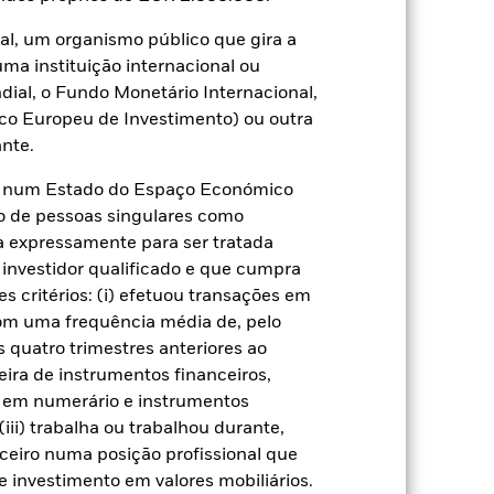
al, um organismo público que gira a
uma instituição internacional ou
09 dez. 2020
ial, o Fundo Monetário Internacional,
co Europeu de Investimento) ou outra
EUR
nte.
Obrigações
te num Estado do Espaço Económico
Outro
o de pessoas singulares como
0,97%
ça expressamente para ser tratada
LU2267099674
 investidor qualificado e que cumpra
USD 5 000,00
s critérios: (i) efetuou transações em
com uma frequência média de, pelo
Acumulação
 quatro trimestres anteriores ao
UCITS
eira de instrumentos financeiros,
China Bond
s em numerário e instrumentos
iii) trabalha ou trabalhou durante,
Base de determinação de preços
diários e futuros
ceiro numa posição profissional que
 investimento em valores mobiliários.
BN7J5M7