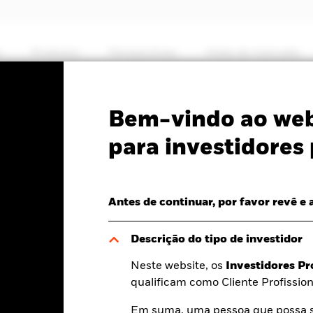
s
Produtos
Perspectivas
Visão de mercado
PRIIP KID
Ficha In
Bem-vindo ao web
nd Fund
para investidores 
Antes de continuar, por favor revê e 
V a dia 05 ago. 2026
Rating Morningstar
Descrição do tipo de investidor
-0,03 (-0,21%)
Neste website, os
Investidores Pr
qualificam como Cliente Profission
Em suma, uma pessoa que possa se