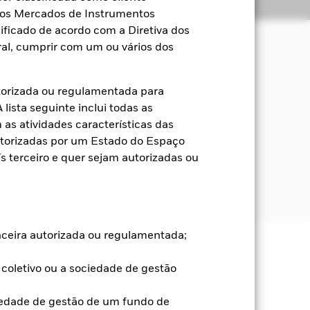
Títulos
Literatura
a dos Mercados de Instrumentos
ificado de acordo com a Diretiva dos
al, cumprir com um ou vários dos
endimento dos ativos do Fundo.
torizada ou regulamentada para
to fixo (RF) emitidos ou distribuídos
lista seguinte inclui todas as
nais não chinesas. Estes incluem
as atividades características das
o) que podem ser emitidos por
utorizadas por um Estado do Espaço
olvimento).
 terceiro e quer sejam autorizadas ou
r investimentos com uma notação de
anceira autorizada ou regulamentada;
s ou aumentos e não são garantidos.
coletivo ou a sociedade de gestão
l. A utilização de derivados para
iedade de gestão de um fundo de