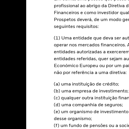
Caracteristicas da carteira
Gestores
profissional ao abrigo da Diretiv
Financeiros e como investidor qual
mento
Prospetos deverá, de um modo ger
seguintes requisitos:
 investimento através de uma combinação de aumento do capital e r
(1) Uma entidade que deva ser au
os 70% do total dos seus ativos em valores mobiliários de rendimen
operar nos mercados financeiros. A 
 da China (RPC) e denominados em Renminbi ou outras moedas nacio
entidades autorizadas a exercerem 
 monetário (ou seja, títulos de dívida com vencimento a curto praz
entidades referidas, quer sejam a
as e organismos supranacionais (p. ex., o Banco Asiático de Desenv
Económico Europeu ou por um país
não por referência a uma diretiva:
ta de valores mobiliários de rendimento fixo, o que poderá inclui
otação.
(a) uma instituição de crédito;
(b) uma empresa de investimento;
(c) qualquer outra instituição fin
(d) uma companhia de seguros;
m Risco.
O valor investido e seus rendimentos podem sofrer reduçõe
(e) um organismo de investimento 
ntante originalmente investido.
desse organismo;
bertura cambial utilizam derivados para a cobertura do risco cambia
(f) um fundo de pensões ou a soc