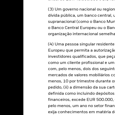
(3) Um governo nacional ou region
dívida pública, um banco central, 
o de crédito e/ou os incumprimentos de emitentes terão um impacto si
to fixo classificados como "non-investment grade" podem ser mais sen
supranacional (como o Banco Mund
es superiores. As revisões em baixa das notações de crédito, potenc
o Banco Central Europeu ou o Ban
es são mais sensíveis às condições económicas e políticas do que o
e Liquidez", restrições ao investimento ou à transferência de ativos,
organização internacional semelha
riscos relacionados com a sustentabilidade.
Os derivados poderão 
ciar as perdas e os ganhos, o que se traduz em variações mais acen
(4) Uma pessoa singular residen
derivados sejam utilizados de forma alargada ou complexa.
O Fundo
com os critérios ESG. Essa análise ESG pode reduzir o universo de po
Europeu que permita a autorizaçã
stimentos do Fundo em comparação com um fundo que não esteja suj
investidores qualificados, que pe
uaisquer instituições prestadoras de serviços, tais como a custódia 
de expor o Fundo a perdas financeiras.
Risco de crédito: o emitente 
como um cliente profissional e um
apital ou proceder ao reembolso do capital ao Fundo, no respectiv
com, pelo menos, dois dos seguinte
res ou vendedores suficientes para o Fundo vender ou comprar inves
mercados de valores mobiliários 
menos, 10 por trimestre durante os
pedido, (ii) a dimensão da sua cart
Características Chave
definida como incluindo depósito
financeiros, excede EUR 500.000, (
pelo menos, um ano no setor finan
exija conhecimentos em matéria de
USD 675 525 841
Data de Início