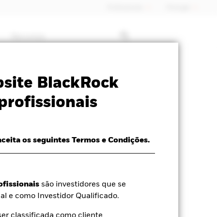
Profissionais
Portugal
Recursos
SFDR Web Disclosure
Download
site BlackRock
profissionais
aceita os seguintes Termos e Condições.
ofissionais
são investidores que se
al e como Investidor Qualificado.
r classificada como cliente