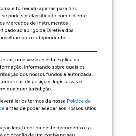
EUR
ima é fornecido apenas para fins
a se pode ser classificado como cliente
Obrigações
a dos Mercados de Instrumentos
Artigo 8º
ificado ao abrigo da Diretiva dos
1,27%
conselhamento independente.
LU1817794545
USD 5 000,00
tinuar, uma vez que esta explica as
Acumulação
 informação, informando sobre quais os
UCITS
ribuição dos nossos fundos é autorizada.
umprir as disposições legislativas e
Other Bond
em qualquer jurisdição.
Base de determinação de preços
diários e futuros
everá ler os termos da nossa
Política de
BG0X118
de
antes de poder aceder aos nossos sítios
mação legal contida neste documento e a
 à colocação de um
cookie
no seu