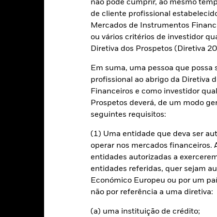
timos 7 anos face ao seu índice de referência. Pode ajudá-lo a av
não pode cumprir, ao mesmo tempo,
ssado e a compará-lo com o seu índice de referência.
de cliente profissional estabelecid
Mercados de Instrumentos Financei
art
30
r chart with 2 data series.
ou vários critérios de investidor qu
e chart has 1 X axis displaying categories.
Diretiva dos Prospetos (Diretiva 
e chart has 1 Y axis displaying Values. Range: -20 to 30.
20
Em suma, uma pessoa que possa se
profissional ao abrigo da Diretiv
Financeiros e como investidor qual
10
alues
Prospetos deverá, de um modo ger
seguintes requisitos:
0
(1) Uma entidade que deva ser au
operar nos mercados financeiros. A 
-10
entidades autorizadas a exercerem 
entidades referidas, quer sejam a
Económico Europeu ou por um país
-20
2016
2017
2018
2019
2020
2021
não por referência a uma diretiva:
Índice de Referência 
Retorno total (%)
(a) uma instituição de crédito;