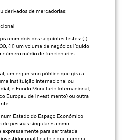
s ou aumentos e não são garantidos.
u derivados de mercadorias;
ucional.
 significativo nos resultados dos
 ser mais sensíveis a estes riscos
a com dois dos seguintes testes: (i)
ito, potenciais ou efectivas, podem
s e políticas do que os mercados
0, (ii) um volume de negócios líquido
u à transferência de ativos, não
um número médio de funcionários
sustentabilidade. Risco de moeda: O
rivados poderão ser altamente
duz em variações mais acentuadas do
al, um organismo público que gira a
rma extensa ou complexa. O Fundo
uma instituição internacional ou
eguinte, os investidores devem
ial, o Fundo Monetário Internacional,
álise de ASG pode ter um impacto
ssa mesma análise.
co Europeu de Investimento) ou outra
l. A utilização de derivados para
nte.
categorias de acções do fundo. A
ntos adequados quem minimizem o
te num Estado do Espaço Económico
o do nome do fundo, pode ver uma
o de pessoas singulares como
assinaladas com a expressão
ça expressamente para ser tratada
dade gestora do fundo, uma lista
 investidor qualificado e que cumpra