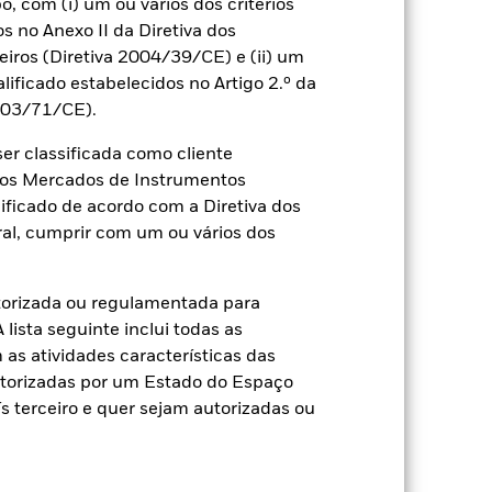
aliar como o produto foi gerido no
 com (i) um ou vários dos critérios
os no Anexo II da Diretiva dos
ros (Diretiva 2004/39/CE) e (ii) um
alificado estabelecidos no Artigo 2.º da
2003/71/CE).
r classificada como cliente
a dos Mercados de Instrumentos
ificado de acordo com a Diretiva dos
al, cumprir com um ou vários dos
torizada ou regulamentada para
lista seguinte inclui todas as
as atividades características das
utorizadas por um Estado do Espaço
 terceiro e quer sejam autorizadas ou
2022
2023
2024
2025
Restritivo 1 (%)