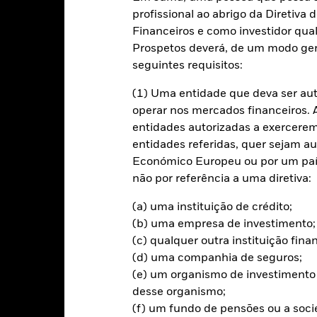
profissional ao abrigo da Diretiv
Financeiros e como investidor qual
Caracteristicas da carteira
Gestores
Prospetos deverá, de um modo ger
seguintes requisitos:
mento
(1) Uma entidade que deva ser au
investimento, através de uma combinação de aumento do capital e r
operar nos mercados financeiros. A 
os do investimento sustentável e focado em critérios ambientais, so
entidades autorizadas a exercerem 
entidades referidas, quer sejam a
 poder discricionário para selecionar os investimentos do Fundo, d
Económico Europeu ou por um país
ores mobiliários de rendimento fixo (RF) do J.P. Morgan ESG Gover
não por referência a uma diretiva:
inclui valores mobiliários de RF emitidos por Estados de países de
 do desempenho para fins de gestão do risco, como descrito com ma
(a) uma instituição de crédito;
vernment Bond Index-Emerging Market Global Diversified (ESG Repo
(b) uma empresa de investimento;
de investimento do Fundo.
(c) qualquer outra instituição fin
stido de acordo com a sua Política ESG, como divulgado no prospeto.
(d) uma companhia de seguros;
eto e o site da BlackRock em https://www.blackrock.com/baselinescre
(e) um organismo de investimento 
desse organismo;
(f) um fundo de pensões ou a soc