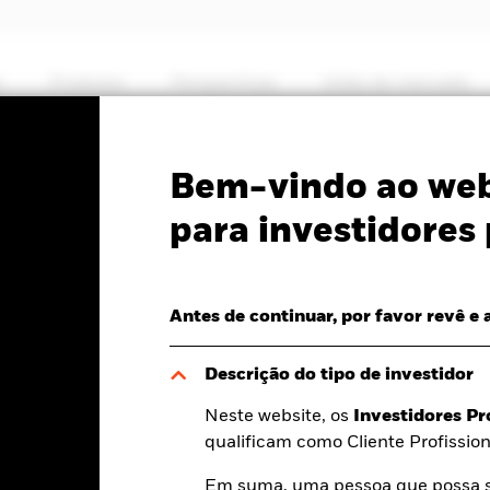
s
Produtos
Perspectivas
Visão de mercado
PRIIP KID
Ficha Informativa
Prospecto
Bem-vindo ao web
ing Markets Local
para investidores 
 Fund
Antes de continuar, por favor revê e 
Descrição do tipo de investidor
Neste website, os
Investidores Pr
 a dia 06 ago. 2026
00 (0,00%)
qualificam como Cliente Profission
Em suma, uma pessoa que possa se