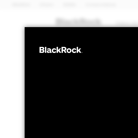
BlackRock
iShares
Aladdin
A nossa empresa
Sobre nó
OBRIGAÇÕES
BGF ESG Emerg
Currency Bond
NAV a 06 ago. 2026
Variação do NAV
EUR 10,20
EUR 0,
52 semanas 9,51 - 10,33