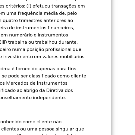
s critérios: (i) efetuou transações em
receberá 62,5% das receitas
com uma frequência média de, pelo
os de valores mobiliários. Uma vez
 quatro trimestres anteriores ao
do, esta foi excluída dos custos
eira de instrumentos financeiros,
s em numerário e instrumentos
Mostrar Menos
iii) trabalha ou trabalhou durante,
ceiro numa posição profissional que
 investimento em valores mobiliários.
Prospecto
ima é fornecido apenas para fins
a se pode ser classificado como cliente
a dos Mercados de Instrumentos
Títulos
Literatura
ificado ao abrigo da Diretiva dos
conselhamento independente.
ual
onhecido como cliente não
e clientes ou uma pessoa singular que
 de perda ou ganho por ano nos