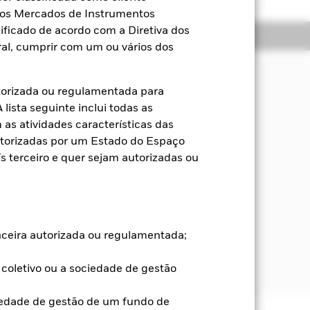
a dos Mercados de Instrumentos
ificado de acordo com a Diretiva dos
Títulos
Literatura
al, cumprir com um ou vários dos
torizada ou regulamentada para
endimento dos ativos do Fundo, de
lista seguinte inclui todas as
ciais e de governança (ASG).
as atividades características das
utorizadas por um Estado do Espaço
esde que o Fundo invista, pelo menos,
 terceiro e quer sejam autorizadas ou
nment Bond Index-Emerging Market
 mercados emergentes. O Fundo também
is detalhe no prospeto. O Fundo
rting Index) apenas para avaliar o
anceira autorizada ou regulamentada;
 Para mais detalhes relativamente às
ens.
coletivo ou a sociedade de gestão
iedade de gestão de um fundo de