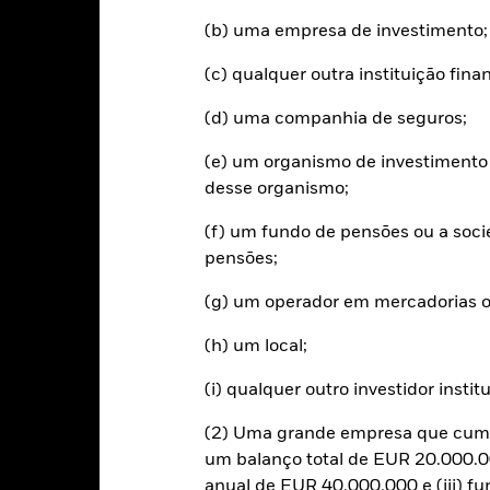
d of interactive chart.
(b) uma empresa de investimento;
2016
2017
2018
2019
2020
(c) qualquer outra instituição fin
etorno total (%) EUR
7,1
1,0
(d) uma companhia de seguros;
ndice de Referência
11,9
4,0
estritivo 1 (%) USD
(e) um organismo de investimento 
sultados depois de deduzidos os encargos correntes. Quaisquer enc
desse organismo;
cluídos do cálculo.
 valores apresentados referem-se a desempenhos passados.
(f) um fundo de pensões ou a soc
Um de
ável do desempenho futuro. Os mercados podem desenvolver-se de f
pensões;
udá-lo a avaliar como o fundo foi gerido no passado
desempenho é apresentado com base no Valor Patrimonial Líquido 
(g) um operador em mercadorias o
investido, quando aplicável. O retorno do seu investimento poderá 
(h) um local;
utuações cambiais se o seu investimento for feito numa moeda que nã
sempenho passado. Fonte: Blackrock
(i) qualquer outro investidor instit
(2) Uma grande empresa que cumpr
um balanço total de EUR 20.000.00
Riscos Principais
anual de EUR 40.000.000 e (iii) f