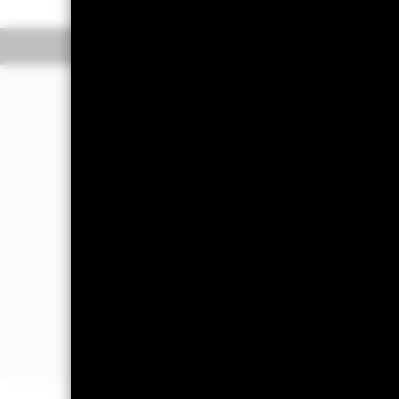
Resumo
Rentabilidade
Filosofia de investi
O Fundo visa maximizar o retorno do 
uma forma consistente com os princípi
O Consultor de Investimentos (CI) tem
70% do total dos seus ativos em val
Global Diversified (o “Índice”), que 
se baseará no Índice para comparação
também se baseará no J.P. Morgan Go
impacto da análise ASG no universo 
O total dos ativos do Fundo será inve
características ESG, consulte o prosp