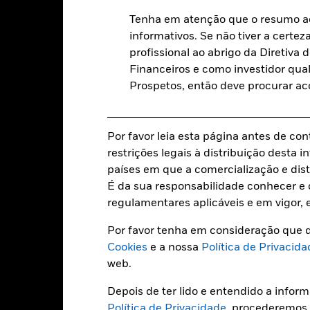
Moeda da categoria de acções
Tenha em atenção que o resumo ac
informativos. Se não tiver a certez
Classe do activo
09 jul. 2018
profissional ao abrigo da Diretiv
Classificação SFDR
USD
Financeiros e como investidor qual
Encargos Totais Correntes
J.P. Morgan ESG-Government
Prospetos, então deve procurar a
Bond Index Emerging Markets
ISIN
Global Diversified (
Investimento mínimo inicial
5,00%
Por favor leia esta página antes de con
Uso de renda
1,00%
restrições legais à distribuição desta
Estrutura regulatória
países em que a comercialização e dist
0,00%
É da sua responsabilidade conhecer e c
Categoria Morningstar
USD 1 000,00
regulamentares aplicáveis e em vigor, 
Frequência de contratação
Luxemburgo
Por favor tenha em consideração que d
SEDOL
BlackRock (Luxembourg) S.A.
Cookies
e a nossa
Política de Privacida
web.
Data de transacção + 3 dias
BGLA2EH
Depois de ter lido e entendido a infor
Política de Privacidade
, procederemos