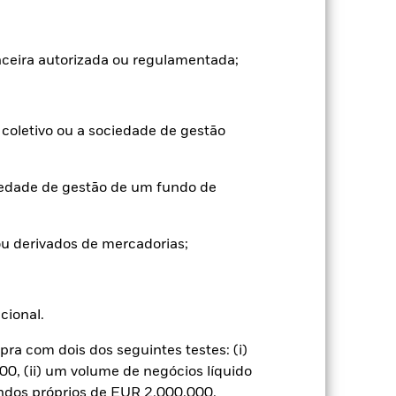
2021
2022
2023
2024
2025
anceira autorizada ou regulamentada;
-10,1
-11,8
13,3
-7,6
18,3
-9,5
-11,7
14,1
-2,8
20,8
coletivo ou a sociedade de gestão
argos de subscrição/resgate são
iedade de gestão de um fundo de
sempenho passado não é um indicador
orma muito diferente no futuro. Pode
(VLA), com o rendimento bruto
u derivados de mercadorias;
aumentar ou diminuir em resultado de
o a utilizada no cálculo do
ucional.
a com dois dos seguintes testes: (i)
0, (ii) um volume de negócios líquido
undos próprios de EUR 2.000.000.