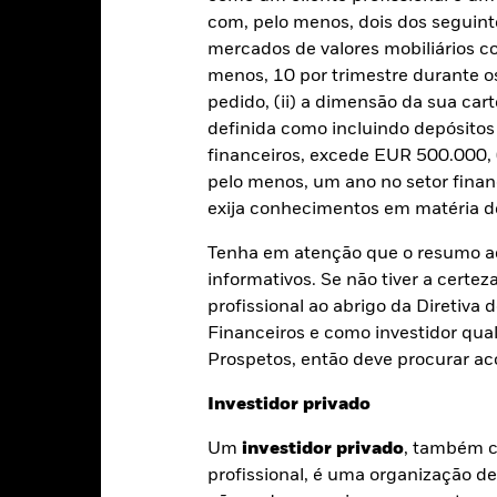
acções com cobertura cambial.
com, pelo menos, dois dos seguinte
préstimos de valores mobiliários para reduzir os custos, o Fundo 
mercados de valores mobiliários 
37,5% serão recebidos pela BlackRock enquanto agente de empréstim
menos, 10 por trimestre durante os
stimos de valores mobiliários não aumenta os custos de gestão do Fun
pedido, (ii) a dimensão da sua cart
definida como incluindo depósito
financeiros, excede EUR 500.000, (
pelo menos, um ano no setor finan
exija conhecimentos em matéria de
PRIIP KID
Ficha Informativa
ocal Currency
SFDR Web Disclosure
Download
Tenha em atenção que o resumo ac
Rentabilidade
informativos. Se não tiver a certez
profissional ao abrigo da Diretiv
Caracteristicas da carteira
Gestores
Financeiros e como investidor qual
entabilidade
Prospetos, então deve procurar a
Investidor privado
Ano de calendário
Média anual
Acumulado
An
Um
investidor privado
, também c
ge: 2018-06-01 00:00:00 to 2026-07-31 00:00:00.
profissional, é uma organização d
te gráfico mostra o desempenho do produto como a percentagem
: -48 to 24.