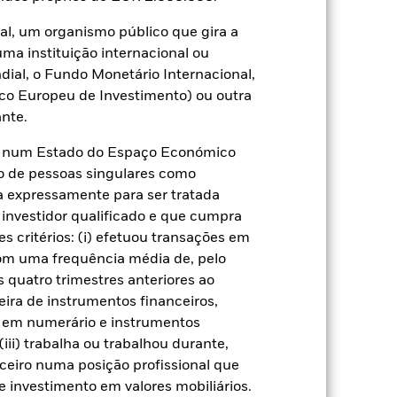
al, um organismo público que gira a
uma instituição internacional ou
gnificativo no desempenho dos títulos de
síveis a alterações nestes riscos do que
ial, o Fundo Monetário Internacional,
iais ou efetivas, podem aumentar o nível
co Europeu de Investimento) ou outra
s mercados desenvolvidos. Entre os
 não entrega ou entrega tardia de títulos
nte.
ser altamente sensíveis às variações de
tuadas do valor do Fundo. O impacto no
te num Estado do Espaço Económico
 procura excluir as empresas que
tenciais investimentos e isto pode ter
o de pessoas singulares como
eito a essa mesma análise.
ça expressamente para ser tratada
de ativos ou a atuação como contraparte
de um activo financeiro detido pelo
 investidor qualificado e que cumpra
o vencimento.
Risco de liquidez: Menor
s critérios: (i) efetuou transações em
timentos de imediato.
com uma frequência média de, pelo
 quatro trimestres anteriores ao
eira de instrumentos financeiros,
s em numerário e instrumentos
iii) trabalha ou trabalhou durante,
ceiro numa posição profissional que
 investimento em valores mobiliários.
09 jul. 2018