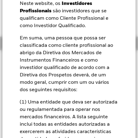
EUR 0,01 (0,08%)
Neste website, os
Investidores
BlackRock
Profissionais
são investidores que se
qualificam como Cliente Profissional e
iShares
como Investidor Qualificado.
Em suma, uma pessoa que possa ser
Aladdin
Resumo
classificada como cliente profissional ao
abrigo da Diretiva dos Mercados de
A nossa empresa
Filosofia de investimento
Instrumentos Financeiros e como
investidor qualificado de acordo com a
O Fundo visa gerar um retorno elevado do seu investimento.
O Fundo investe globalmente em todo o tipo de ativos em
Diretiva dos Prospetos deverá, de um
que um OICVM pode investir, incluindo valores mobiliários
modo geral, cumprir com um ou vários
(por exemplo, ações), títulos de rendimento fixo (RF) (tais
dos seguintes requisitos:
como as obrigações), fundos, caixa, depósitos e instrumentos
do mercado monetário (ou seja, títulos de dívida com
(1) Uma entidade que deva ser autorizada
vencimento a curto prazo). As classes de ativos e a medida
ou regulamentada para operar nos
em que o Fundo é investido nas referidas categorias poderão
mercados financeiros. A lista seguinte
variar sem limites estabelecidos, consoante as condições do
mercado e outros fatores de acordo com o poder
inclui todas as entidades autorizadas a
discricionário do consultor de investimentos (CI).
exercerem as atividades características