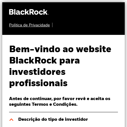
Política de Privacidade
Sobre nós
MULTI-ATIVOS
BGF Dynamic High
Produtos
Bem-vindo ao website
Income Fund
Perspectivas
BlackRock para
investidores
Visão de mercado
profissionais
Recursos
Antes de continuar, por favor revê e aceita os
Profissionais
NAV a 07 ago. 2026
seguintes Termos e Condições.
EUR 12,09
52 semanas 10,96 - 12,11
Portugal
Descrição do tipo de investidor
Change location
Variação do NAV a dia 07 ago. 2026