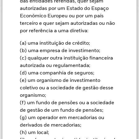
das entidades referidas, quer sejam
autorizadas por um Estado do Espaço
Económico Europeu ou por um país
Informação Importante: Capital em Risco.
O valor investido
terceiro e quer sejam autorizadas ou não
e seus rendimentos podem sofrer reduções ou aumentos e
por referência a uma diretiva:
não são garantidos. Investidores podem não reaver o
montante originalmente investido.
(a) uma instituição de crédito;
Todas as categorias de acções com cobertura cambial utilizam
(b) uma empresa de investimento;
derivados para a cobertura do risco cambial. A utilização de
(c) qualquer outra instituição financeira
derivados para uma categoria de acções pode implicar o risco
autorizada ou regulamentada;
de contágio (também designado por “spill-over”) a outras
(d) uma companhia de seguros;
categorias de acções do fundo. A sociedade gestora do fundo
(e) um organismo de investimento
envidará os esforços necessários para garantir a aplicação de
coletivo ou a sociedade de gestão desse
procedimentos adequados quem minimizem o risco de
organismo;
contágio a outra categoria de acções. Através da caixa de lista
pendente imediatamente abaixo do nome do fundo, pode ver
(f) um fundo de pensões ou a sociedade
uma lista de todas as categorias de acções do fundo – as
de gestão de um fundo de pensões;
categorias de acções com cobertura cambial estão
(g) um operador em mercadorias ou
assinaladas com a expressão “Hedged” no nome da categoria
derivados de mercadorias;
de acções. Além disso, está disponível, mediante pedido
(h) um local;
dirigido à sociedade gestora do fundo, uma lista completa de