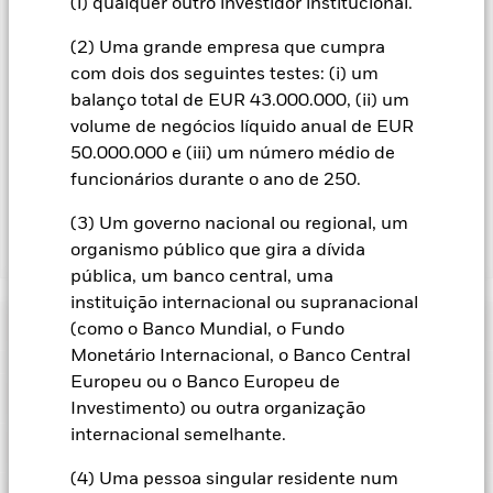
(i) qualquer outro investidor institucional.
todas as categorias de acções com cobertura cambial.
Na medida em que o Fundo efetua empréstimos de valores
(2) Uma grande empresa que cumpra
mobiliários para reduzir os custos, o Fundo receberá 62,5%
com dois dos seguintes testes: (i) um
das receitas associadas geradas e os restantes 37,5% serão
balanço total de EUR 43.000.000, (ii) um
recebidos pela BlackRock enquanto agente de empréstimos
volume de negócios líquido anual de EUR
de valores mobiliários. Uma vez que a partilha de receitas de
50.000.000 e (iii) um número médio de
empréstimos de valores mobiliários não aumenta os custos
funcionários durante o ano de 250.
de gestão do Fundo, esta foi excluída dos custos correntes.
(3) Um governo nacional ou regional, um
organismo público que gira a dívida
Mostrar Menos
pública, um banco central, uma
BGF Dynamic High Income Fund
instituição internacional ou supranacional
Rentabilidade
(como o Banco Mundial, o Fundo
Monetário Internacional, o Banco Central
Crescimento hipotético de 10.000
Europeu ou o Banco Europeu de
Características Chave
O risco de crédito, as alterações das taxas de juro e/ou os
Investimento) ou outra organização
incumprimentos de emitentes terão um impacto significativo
internacional semelhante.
nos resultados dos títulos de rendimento fixo. As revisões em
Ver gráfico completo
Caracteristicas da carteira
baixa das notações de crédito, potenciais ou efetivas, podem
Valor líquido de inventário do
USD 3 083 367 816
aumentar o nível de risco.
Os movimentos diários dos
(4) Uma pessoa singular residente num
fundo
Rentabilidade
mercados de ações, influenciados por fatores como as