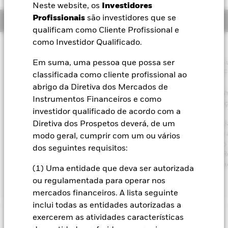
Neste website, os
Investidores
BlackRock
Profissionais
são investidores que se
Resumo
qualificam como Cliente Profissional e
iShares
como Investidor Qualificado.
Filosofia de investimento
O Fundo visa maximizar um retorno do investimento, através de
Em suma, uma pessoa que possa ser
Aladdin
combinação de aumento do capital e rendimento dos ativos do 
classificada como cliente profissional ao
de uma forma consistente com os princípios do investimento
abrigo da Diretiva dos Mercados de
A nossa empresa
ambiental, social e de governança (ASG). O Fundo investe, pelo 
Instrumentos Financeiros e como
70% do total dos seus activos em valores mobiliários (por ex., ac
investidor qualificado de acordo com a
de sociedades que têm o seu domicílio, ou que exercem a parte
predominante da sua actividade económica, na República Popul
Diretiva dos Prospetos deverá, de um
China. O total dos ativos do Fundo será investido de acordo com 
modo geral, cumprir com um ou vários
Política ASG, como divulgado no prospeto. Para mais informação
dos seguintes requisitos:
as características ASG, consulte o prospeto e o website da Black
https://www.blackrock.com/corporate/literature/publication/bla
(1) Uma entidade que deva ser autorizada
baseline-screens-in-europe-middleeast-and-africa.pdf.
ou regulamentada para operar nos
mercados financeiros. A lista seguinte
inclui todas as entidades autorizadas a
exercerem as atividades características
Informação Importante: Capital em Risco.
O valor investido