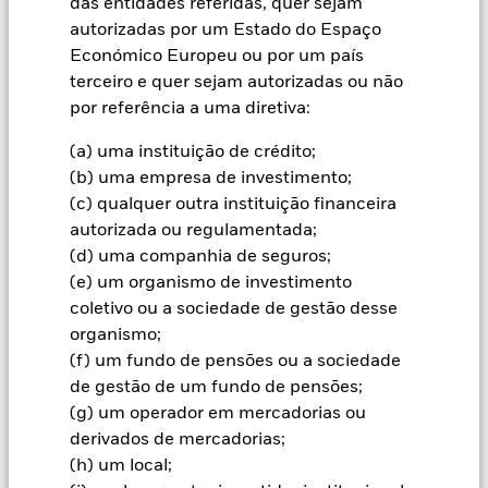
das entidades referidas, quer sejam
e seus rendimentos podem sofrer reduções ou aumentos e
autorizadas por um Estado do Espaço
não são garantidos. Investidores podem não reaver o
Económico Europeu ou por um país
montante originalmente investido.
terceiro e quer sejam autorizadas ou não
Todas as categorias de acções com cobertura cambial utilizam
por referência a uma diretiva:
derivados para a cobertura do risco cambial. A utilização de
derivados para uma categoria de acções pode implicar o risco
(a) uma instituição de crédito;
de contágio (também designado por “spill-over”) a outras
(b) uma empresa de investimento;
categorias de acções do fundo. A sociedade gestora do fundo
(c) qualquer outra instituição financeira
envidará os esforços necessários para garantir a aplicação de
procedimentos adequados quem minimizem o risco de
autorizada ou regulamentada;
contágio a outra categoria de acções. Através da caixa de lista
(d) uma companhia de seguros;
pendente imediatamente abaixo do nome do fundo, pode ver
(e) um organismo de investimento
uma lista de todas as categorias de acções do fundo – as
coletivo ou a sociedade de gestão desse
categorias de acções com cobertura cambial estão
organismo;
assinaladas com a expressão “Hedged” no nome da categoria
(f) um fundo de pensões ou a sociedade
de acções. Além disso, está disponível, mediante pedido
de gestão de um fundo de pensões;
dirigido à sociedade gestora do fundo, uma lista completa de
todas as categorias de acções com cobertura cambial.
(g) um operador em mercadorias ou
derivados de mercadorias;
Na medida em que o Fundo efetua empréstimos de valores
(h) um local;
mobiliários para reduzir os custos, o Fundo receberá 62,5%