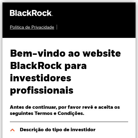
Política de Privacidade
Sobre nós
ACÇÕES
BGF China Fund
Produtos
Bem-vindo ao website
Perspectivas
BlackRock para
investidores
Visão de mercado
profissionais
Recursos
NAV a 06 ago. 2026
EUR 17,70
Antes de continuar, por favor revê e aceita os
52 semanas 16,60 - 19,28
Profissionais
seguintes Termos e Condições.
Variação do NAV a dia 06 ago. 2026
Rating Morningstar
Portugal
EUR -0,20 (-1,12%)
Descrição do tipo de investidor
Change location