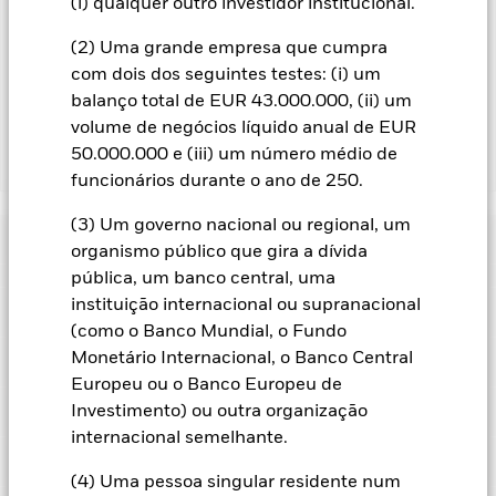
das receitas associadas geradas e os restantes 37,5% serão
(i) qualquer outro investidor institucional.
recebidos pela BlackRock enquanto agente de empréstimos
(2) Uma grande empresa que cumpra
de valores mobiliários. Uma vez que a partilha de receitas de
empréstimos de valores mobiliários não aumenta os custos
com dois dos seguintes testes: (i) um
de gestão do Fundo, esta foi excluída dos custos correntes.
balanço total de EUR 43.000.000, (ii) um
volume de negócios líquido anual de EUR
50.000.000 e (iii) um número médio de
Mostrar Menos
funcionários durante o ano de 250.
BGF China Fund
(3) Um governo nacional ou regional, um
Rentabilidade
organismo público que gira a dívida
pública, um banco central, uma
Crescimento hipotético de 10.000
instituição internacional ou supranacional
Características Chave
Normalmente, o volume transacionado de ações de pequenas
(como o Banco Mundial, o Fundo
empresas é inferior, estando estas ações sujeitas a maiores
oscilações de preço do que as ações de grandes empresas.
Monetário Internacional, o Banco Central
Ver gráfico completo
Caracteristicas da carteira
Em geral, os mercados emergentes são mais sensíveis às
Valor líquido de inventário do
USD 983 798 856
Europeu ou o Banco Europeu de
condições económicas e políticas do que os mercados
fundo
Rentabilidade
desenvolvidos. Entre os fatores a considerar há um maior
Indicador de risco
Investimento) ou outra organização
a 06 ago. 2026
"Risco de Liquidez", restrições ao investimento ou à
Número de participações
58
internacional semelhante.
transferência de ativos, não entrega ou entrega tardia de
a 30 jun. 2026
Data de lançamento
24 jun. 2008
títulos ou de pagamentos ao Fundo, assim como riscos
Classificações
relacionados com a sustentabilidade.
O risco de investimento
(4) Uma pessoa singular residente num
Beta a 3 anos
0,845
Divisa base
USD
está concentrado em setores, países, moedas ou empresas