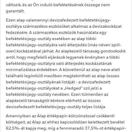
változik, és az Ön induló befektetésének összege nem
garantált.
Ezen alap valamennyi devizafedezett befektetésijegy-
osztálya származékos eszközöket alkalmaz a devizakockázat
fedezésére. A származékos eszközök használata egy
befektetésijegy-osztály esetében az alap többi
befektetésijegy-osztályára való átterjedés (más néven spill-
over) kockázatával járhat. Az alapkezelő társaság gondoskodik
arról, hogy megfelelő eljárások legyenek érvényben a többi
befektetésijegy-osztályra való átterjedés kockázatának
minimalizálása érdekében. A közvetlenül az alap neve alatt
található legördülő mezőben megtekintheti az alap összes
befektetésijegy-osztályának listáját - a devizafedezett
befektetésijegy-osztályokat a „Hedged” szó jelzi a
befektetésijegy-osztály nevében. Ezen túlmenően az
alapkezelő társaságtól kérésre elérhető az összes
devizafedezett befektetésijegy-osztály teljes listája.
Amennyiben az Alap értékpapír-kölcsönzéssel csökkenti
költségeit, az Alap az ehhez kapcsolódóan keletkezett bevétel
62,5%-át kapja meg, míg a fennmaradó 37,5%-ot értékpapír-