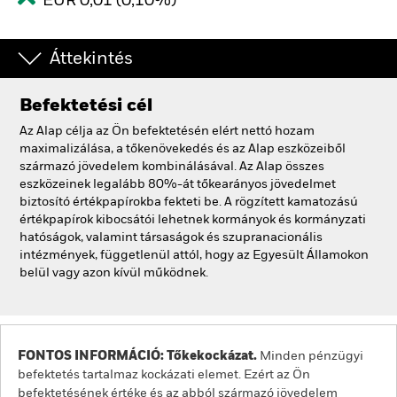
EUR 0,01 (0,10%)
Áttekintés
Befektetési cél
Az Alap célja az Ön befektetésén elért nettó hozam
maximalizálása, a tőkenövekedés és az Alap eszközeiből
származó jövedelem kombinálásával. Az Alap összes
eszközeinek legalább 80%-át tőkearányos jövedelmet
biztosító értékpapírokba fekteti be. A rögzített kamatozású
értékpapírok kibocsátói lehetnek kormányok és kormányzati
hatóságok, valamint társaságok és szupranacionális
intézmények, függetlenül attól, hogy az Egyesült Államokon
belül vagy azon kívül működnek.
FONTOS INFORMÁCIÓ: Tőkekockázat.
Minden pénzügyi
befektetés tartalmaz kockázati elemet. Ezért az Ön
befektetésének értéke és az abból származó jövedelem