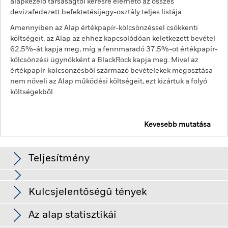
alapkezelő társaságtól kérésre elérhető az összes
devizafedezett befektetésijegy-osztály teljes listája.
Amennyiben az Alap értékpapír-kölcsönzéssel csökkenti
költségeit, az Alap az ehhez kapcsolódóan keletkezett bevétel
62,5%-át kapja meg, míg a fennmaradó 37,5%-ot értékpapír-
kölcsönzési ügynökként a BlackRock kapja meg. Mivel az
értékpapír-kölcsönzésből származó bevételekek megosztása
nem növeli az Alap működési költségeit, ezt kizártuk a folyó
költségekből.
Kevesebb mutatása
BGF World Mining Fund
Teljesítmény
Diagram
Kulcsjelentőségű tények
A befektetési kockázat bizonyos ágazatokban, országokban,
devizákban vagy vállalatokban koncentrálódik. Ez azt jelenti,
hogy az Alap érzékenyebben reagál a helyi gazdasági, piaci,
Teljes diagram megtekintése
Az alap statisztikái
politikai, fenntarthatósággal kapcsolatos vagy szabályozási
Az Alap Nettó
USD 7 610 005 599
eseményekre.
A részvények és a részvényekhez kapcsolódó