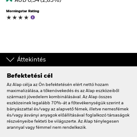
AUD 0,54 (2,85%)
Morningstar Rating
Áttekintés
Befektetési cél
Az Alap célja az Ön befektetésén elért nettó hozam
maximalizálása, a tőkenövekedés és az Alap eszközeiből
származó jövedelem kombinálásával. Az Alap összes
eszközeinek legalább 70%-át a főtevékenységük szerint a
bányászattal és/vagy az alapvető fémek, illetve nemesfémek
és/vagy ásványi anyagok előállításával foglalkozó társaságok
részvényeibe fekteti be világszerte. Az Alap ténylegesen
arannyal vagy fémmel nem rendelkezik.