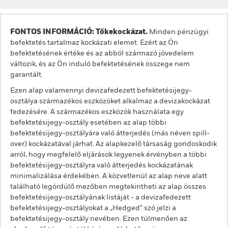
FONTOS INFORMÁCIÓ: Tőkekockázat.
Minden pénzügyi
befektetés tartalmaz kockázati elemet. Ezért az Ön
befektetésének értéke és az abból származó jövedelem
változik, és az Ön induló befektetésének összege nem
garantált.
Ezen alap valamennyi devizafedezett befektetésijegy-
osztálya származékos eszközöket alkalmaz a devizakockázat
fedezésére. A származékos eszközök használata egy
befektetésijegy-osztály esetében az alap többi
befektetésijegy-osztályára való átterjedés (más néven spill-
over) kockázatával járhat. Az alapkezelő társaság gondoskodik
arról, hogy megfelelő eljárások legyenek érvényben a többi
befektetésijegy-osztályra való átterjedés kockázatának
minimalizálása érdekében. A közvetlenül az alap neve alatt
található legördülő mezőben megtekintheti az alap összes
befektetésijegy-osztályának listáját - a devizafedezett
befektetésijegy-osztályokat a „Hedged” szó jelzi a
befektetésijegy-osztály nevében. Ezen túlmenően az