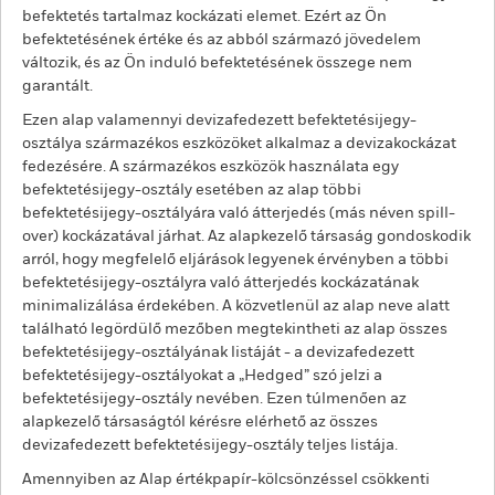
befektetés tartalmaz kockázati elemet. Ezért az Ön
befektetésének értéke és az abból származó jövedelem
változik, és az Ön induló befektetésének összege nem
garantált.
Ezen alap valamennyi devizafedezett befektetésijegy-
osztálya származékos eszközöket alkalmaz a devizakockázat
fedezésére. A származékos eszközök használata egy
befektetésijegy-osztály esetében az alap többi
befektetésijegy-osztályára való átterjedés (más néven spill-
over) kockázatával járhat. Az alapkezelő társaság gondoskodik
arról, hogy megfelelő eljárások legyenek érvényben a többi
befektetésijegy-osztályra való átterjedés kockázatának
minimalizálása érdekében. A közvetlenül az alap neve alatt
található legördülő mezőben megtekintheti az alap összes
befektetésijegy-osztályának listáját - a devizafedezett
befektetésijegy-osztályokat a „Hedged” szó jelzi a
befektetésijegy-osztály nevében. Ezen túlmenően az
alapkezelő társaságtól kérésre elérhető az összes
devizafedezett befektetésijegy-osztály teljes listája.
Amennyiben az Alap értékpapír-kölcsönzéssel csökkenti