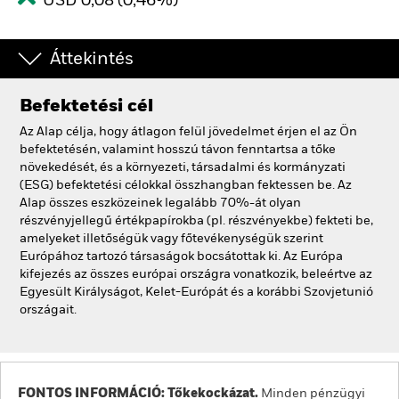
USD 0,08 (0,46%)
Áttekintés
Befektetési cél
Az Alap célja, hogy átlagon felül jövedelmet érjen el az Ön
befektetésén, valamint hosszú távon fenntartsa a tőke
növekedését, és a környezeti, társadalmi és kormányzati
(ESG) befektetési célokkal összhangban fektessen be. Az
Alap összes eszközeinek legalább 70%-át olyan
részvényjellegű értékpapírokba (pl. részvényekbe) fekteti be,
amelyeket illetőségük vagy főtevékenységük szerint
Európához tartozó társaságok bocsátottak ki. Az Európa
kifejezés az összes európai országra vonatkozik, beleértve az
Egyesült Királyságot, Kelet-Európát és a korábbi Szovjetunió
országait.
FONTOS INFORMÁCIÓ: Tőkekockázat.
Minden pénzügyi