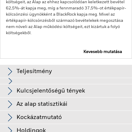
költségeit, az Alap az ehhez kapcsolódóan keletkezett bevétel
62,5%-át kapja meg, míg a fennmaradó 37,5%-ot értékpapír-
kölcsönzési ügynökként a BlackRock kapja meg. Mivel az
értékpapír-kölcsönzésből származó bevételekek megosztása
nem növeli az Alap működési költségeit, ezt kizártuk a folyó
költségekből.
Kevesebb mutatása
BGF European Equity Income Fund
Teljesítmény
Diagram
Kulcsjelentőségű tények
A részvények és a részvényekhez kapcsolódó értékpapírok
értékét befolyásolhatják a tőkepiaci mozgások. A további
befolyásoló tényezők között a politikai, gazdasági hírek, a
Teljes diagram megtekintése
Az alap statisztikái
társaság eredményszámai és a jelentős társasági események
Az Alap Nettó
EUR 1 678 558 310
szerepelnek.
Ez a Befektetésijegy-osztály fizethet
eszközállománya
osztalékokat, vagy a tőke terhére költségeket számolhat el. Ez
Kockázatmutató
ekkor: 2026. aug. 05.
ugyan több jövedelem kifizetését teszi lehetővé, de
Részesedések száma
57
csökkentheti az Ön részesedésének értékét, és hatással lehet
ekkor: 2026. jún. 30.
Alap indulásának napja
2010. dec. 03.
Kifizetések
a hosszú távú tőkenövekedés lehetőségére.
Holdingok
Az Alap igyekszik