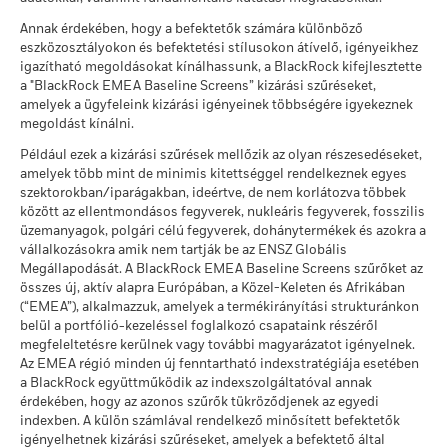
Ezt az összeget kaphatja vissza a költségek
Kedvezőtlen
MSCI ESG Alapminősítés
AA
End of interactive chart.
Éves átlagos hozam
MSCI - Az ENSZ Globális
0,00%
Annak érdekében, hogy a befektetők számára különböző
(AAA–CCC)
Megállapodásának elveinek
Ebben az időszakban a teljesítmény olyan körülmények között született,
eszközosztályokon és befektetési stílusokon átívelő, igényeikhez
ekkor: 2026. júl. 17.
megsértői
amelyek már nincsenek érvényben.
Ezt az összeget kaphatja vissza a költségek
igazítható megoldásokat kínálhassunk, a BlackRock kifejlesztette
Mérsékelt
ekkor: 2026. jún. 30.
Éves átlagos hozam
MSCI ESG minőségi
8,05
a "BlackRock EMEA Baseline Screens” kizárási szűréseket,
*2022. aug. 30. napon az Alap megváltoztatta nevét, és/vagy
pontszám (0–10)
amelyek a ügyfeleink kizárási igényeinek többségére igyekeznek
MSCI - Termikus szén
0,00%
ekkor: 2026. júl. 17.
befektetési célját és politikáját.
Ezt az összeget kaphatja vissza a költségek
megoldást kínálni.
ekkor: 2026. jún. 30.
Kedvező
Éves átlagos hozam
Lipper globális alapbesorolás
Equity Europe Income
Például ezek a kizárási szűrések mellőzik az olyan részesedéseket,
MSCI - Szurokföldek
0,00%
A stresszforgatókönyv bemutatja, hogy szélsőséges piaci
amelyek több mint de minimis kitettséggel rendelkeznek egyes
2016
2017
2018
2019
2020
2021
ekkor: 2026. jún. 30.
ekkor: 2026. júl. 17.
körülmények esetén mekkora összeget kaphat vissza.
szektorokban/iparágakban, ideértve, de nem korlátozva többek
között az ellentmondásos fegyverek, nukleáris fegyverek, fosszilis
Összhozam,
MSCI súlyozott átlagos
85,34
-6,5
12,6
-10,8
30,3
1,1
21,0
üzemanyagok, polgári célú fegyverek, dohánytermékek és azokra a
szénintenzitás (Tons
% USD
CO2E/$M SALES)
vállalkozásokra amik nem tartják be az ENSZ Globális
Üzleti részvételi lefedettség
99,70%
ekkor: 2026. júl. 17.
Megállapodását. A BlackRock EMEA Baseline Screens szűrőket az
Megszorítás
Benchmark
összes új, aktív alapra Európában, a Közel-Keleten és Afrikában
2,6
10,2
-10,6
26,0
-3,3
25,1
ekkor: 2026. jún. 30.
MSCI ESG % lefedettség
99,55
1 (%) EUR
(“EMEA”), alkalmazzuk, amelyek a termékirányítási strukturánkon
ekkor: 2026. júl. 17.
belül a portfólió-kezeléssel foglalkozó csapataink részéről
Nem lefedett Alap
0,14%
megfeleltetésre kerülnek vagy további magyarázatot igényelnek.
százalékos aránya
MSCI ESG minőségi
51,91
Az EMEA régió minden új fenntartható indexstratégiája esetében
A teljesítmény a folyó költségek levonása után értendő. A
ekkor: 2026. jún. 30.
pontszám -
a BlackRock együttműködik az indexszolgáltatóval annak
Versenytársszázalék
számításokban az esetleges jegyzési /visszaváltási díjak nem
érdekében, hogy az azonos szűrők tükröződjenek az egyedi
ekkor: 2026. júl. 17.
szerepelnek.
A fenti, termikus szénre és olajhomokra vonatkozó, BlackRock
indexben. A külön számlával rendelkező minősített befektetők
üzleti részvételi kitettségi adatok azokkal a vállalatokkal
A versenytárscsoport alapjai
131
igényelhetnek kizárási szűréseket, amelyek a befektető által
A számadatok a múltbeli teljesítményre vonatkoznak.
A