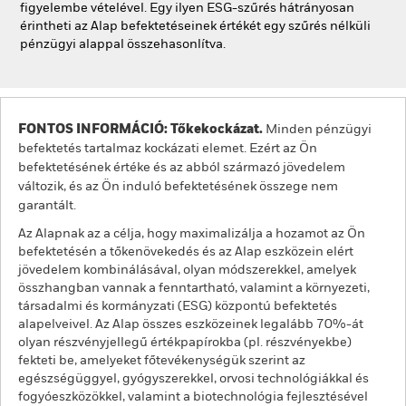
figyelembe vételével. Egy ilyen ESG-szűrés hátrányosan
érintheti az Alap befektetéseinek értékét egy szűrés nélküli
pénzügyi alappal összehasonlítva.
FONTOS INFORMÁCIÓ: Tőkekockázat.
Minden pénzügyi
befektetés tartalmaz kockázati elemet. Ezért az Ön
befektetésének értéke és az abból származó jövedelem
változik, és az Ön induló befektetésének összege nem
garantált.
Az Alapnak az a célja, hogy maximalizálja a hozamot az Ön
befektetésén a tőkenövekedés és az Alap eszközein elért
jövedelem kombinálásával, olyan módszerekkel, amelyek
összhangban vannak a fenntartható, valamint a környezeti,
társadalmi és kormányzati (ESG) központú befektetés
alapelveivel. Az Alap összes eszközeinek legalább 70%-át
olyan részvényjellegű értékpapírokba (pl. részvényekbe)
fekteti be, amelyeket főtevékenységük szerint az
egészségüggyel, gyógyszerekkel, orvosi technológiákkal és
fogyóeszközökkel, valamint a biotechnológia fejlesztésével