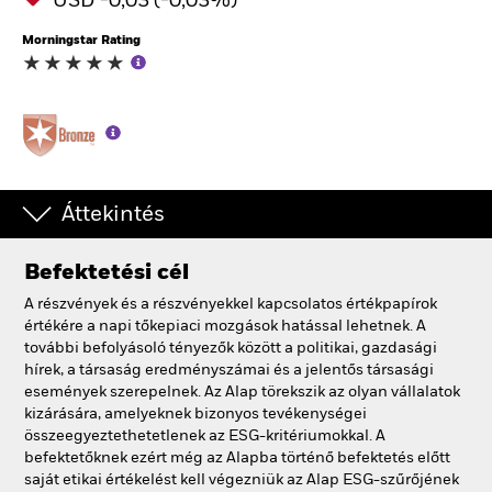
USD -0,03 (-0,03%)
Morningstar Rating
Áttekintés
Befektetési cél
A részvények és a részvényekkel kapcsolatos értékpapírok
értékére a napi tőkepiaci mozgások hatással lehetnek. A
további befolyásoló tényezők között a politikai, gazdasági
hírek, a társaság eredményszámai és a jelentős társasági
események szerepelnek. Az Alap törekszik az olyan vállalatok
kizárására, amelyeknek bizonyos tevékenységei
összeegyeztethetetlenek az ESG-kritériumokkal. A
befektetőknek ezért még az Alapba történő befektetés előtt
saját etikai értékelést kell végezniük az Alap ESG-szűrőjének