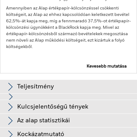
Amennyiben az Alap értékpapír-kölcsönzéssel csökkenti
költségeit, az Alap az ehhez kapcsolódóan keletkezett bevétel
62,5%-át kapja meg, míg a fennmaradó 37,5%-ot értékpapír-
kölcsönzési ügynökként a BlackRock kapja meg. Mivel az
értékpapír-kölcsönzésből származó bevételekek megosztása
nem növeli az Alap működési költségeit, ezt kizártuk a folyó
költségekből.
Kevesebb mutatása
BGF World Healthscience Fund
Teljesítmény
Diagram
Kulcsjelentőségű tények
A befektetési kockázat bizonyos ágazatokban, országokban,
devizákban vagy vállalatokban koncentrálódik. Ez azt jelenti,
hogy az Alap érzékenyebben reagál a helyi gazdasági, piaci,
Teljes diagram megtekintése
Az alap statisztikái
politikai, fenntarthatósággal kapcsolatos vagy szabályozási
Az Alap Nettó
USD 12 902 301 610
eseményekre.
A részvények és a részvényekhez kapcsolódó
eszközállománya
Hozamok
értékpapírok értékét befolyásolhatják a tőkepiaci mozgások. A
Kockázatmutató
ekkor: 2026. aug. 06.