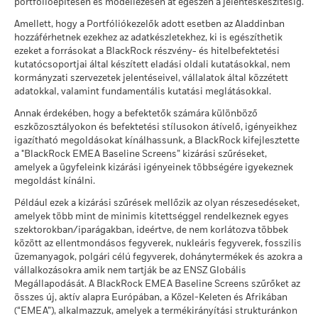
1 (%) USD
portfólióépítésen és modellezésen át egészen a jelentéskészítésig.
ekkor: 2026. jún. 30.
Tekintse át a fenntarthatósági jellemzőket alátámasztó MSCI
Amellett, hogy a Portfóliókezelők adott esetben az Aladdinban
Ezt az összeget kaphatja vissza a költségek
Összes dokumentum
Stressz
módszereket az
alábbi
linkek segítségével.
hozzáférhetnek ezekhez az adatkészletekhez, ki is egészíthetik
Éves átlagos hozam
A teljesítmény a folyó költségek levonása után értendő. A
MSCI - Dohányáru
0,00%
ezeket a forrásokat a BlackRock részvény- és hitelbefektetési
számításokban az esetleges jegyzési /visszaváltási díjak nem
ekkor: 2026. jún. 30.
kutatócsoportjai által készített eladási oldali kutatásokkal, nem
Ezt az összeget kaphatja vissza a költségek
szerepelnek.
Kedvezőtlen
MSCI ESG Alapminősítés
A
kormányzati szervezetek jelentéseivel, vállalatok által közzétett
Éves átlagos hozam
MSCI - Az ENSZ Globális
0,00%
(AAA–CCC)
Megállapodásának elveinek
adatokkal, valamint fundamentális kutatási meglátásokkal.
A számadatok a múltbeli teljesítményre vonatkoznak.
A
ekkor: 2026. júl. 17.
megsértői
Ezt az összeget kaphatja vissza a költségek
múltbeli teljesítmény nem jelent megbízható útmutatást a
Mérsékelt
Annak érdekében, hogy a befektetők számára különböző
ekkor: 2026. jún. 30.
Éves átlagos hozam
MSCI ESG minőségi
6,85
jövőbeli teljesítményre nézve. Előfordulhat, hogy a piacok a
eszközosztályokon és befektetési stílusokon átívelő, igényeikhez
pontszám (0–10)
MSCI - Termikus szén
0,00%
jövőben egészen máshogy fejlődnek. Abban segíthet Önnek,
igazítható megoldásokat kínálhassunk, a BlackRock kifejlesztette
ekkor: 2026. júl. 17.
Ezt az összeget kaphatja vissza a költségek
ekkor: 2026. jún. 30.
Kedvező
a "BlackRock EMEA Baseline Screens” kizárási szűréseket,
hogy felmérje, hogyan kezelték az alapot a múltban
Éves átlagos hozam
amelyek a ügyfeleink kizárási igényeinek többségére igyekeznek
Lipper globális alapbesorolás
Equity Sector Healthcare
A részvényosztály teljesítményét a nettó eszközérték (NAV)
MSCI - Szurokföldek
0,00%
megoldást kínálni.
A stresszforgatókönyv bemutatja, hogy szélsőséges piaci
alapján számítják ki, adott esetben a jövedelem
ekkor: 2026. jún. 30.
ekkor: 2026. júl. 17.
körülmények esetén mekkora összeget kaphat vissza.
újrabefektetésével. A befektetésből származó hozam a
Például ezek a kizárási szűrések mellőzik az olyan részesedéseket,
devizaárfolyam-ingadozások következtében növekedhet vagy
MSCI súlyozott átlagos
11,68
amelyek több mint de minimis kitettséggel rendelkeznek egyes
szénintenzitás (Tons
csökkenhet, ha a múltbeli teljesítményszámítástól eltérő
szektorokban/iparágakban, ideértve, de nem korlátozva többek
CO2E/$M SALES)
között az ellentmondásos fegyverek, nukleáris fegyverek, fosszilis
pénznemben fektet be.
Forrás:
Blackrock
Üzleti részvételi lefedettség
99,04%
ekkor: 2026. júl. 17.
üzemanyagok, polgári célú fegyverek, dohánytermékek és azokra a
vállalkozásokra amik nem tartják be az ENSZ Globális
ekkor: 2026. jún. 30.
MSCI ESG % lefedettség
98,21
Megállapodását. A BlackRock EMEA Baseline Screens szűrőket az
ekkor: 2026. júl. 17.
Nem lefedett Alap
1,01%
összes új, aktív alapra Európában, a Közel-Keleten és Afrikában
százalékos aránya
MSCI ESG minőségi
(“EMEA”), alkalmazzuk, amelyek a termékirányítási strukturánkon
69,57