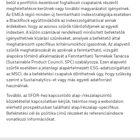
ekkor: 2026. jún. 30.
pontszám -
belül a portfólió-kezeléssel foglalkozó csapataink részéről
Versenytársszázalék
megfeleltetésre kerülnek vagy további magyarázatot igényelnek.
ekkor: 2026. júl. 17.
A fenti, termikus szénre és olajhomokra vonatkozó, BlackRock
Az EMEA régió minden új fenntartható indexstratégiája esetében
üzleti részvételi kitettségi adatok azokkal a vállalatokkal
a BlackRock együttműködik az indexszolgáltatóval annak
A versenytárscsoport alapjai
529
kapcsolatban kerülnek kiszámításra és jelentésre, amelyek az
érdekében, hogy az azonos szűrők tükröződjenek az egyedi
indexben. A külön számlával rendelkező minősített befektetők
MSCI ESG-kutatás meghatározása szerint bevételük több
ekkor: 2026. júl. 17.
igényelhetnek kizárási szűréseket, amelyek a befektető által
mint 5%-át termikus szénből vagy olajhomokból nyerik. Azon
MSCI súlyozott átlagos
98,22
meghatározott specifikus kritériumokhoz igazodnak. Az alapvető
vállalatokra vonatkozóan, amelyek (0%-os bevételi
szénintenzitás %-os
szűrők meghatározását és azoknak a fenntartható, vizsgált
küszöbértéket figyelembe véve) bevételt generálnak termikus
lefedettség
alapokra történő alkalmazását a Fenntartható Termékek Tanácsa
szénből, illetve olajhomokból, az MSCI ESG-kutatás a
ekkor: 2026. júl. 17.
(Sustainable Product Council, SPC) szabályozza. Ezen alapvető
következő kitettségi szinteket határozza meg: Termikus szén
szűrők esetében a jelenlegi alapértelmezett ESG-adatszolgáltató
0,00%, olajhomok 0,00%.
Minden adat a 2026. júl. 17.-i MSCI ESG Alapminősítésekből
az MSCI, de a befektetési csapatok dönthetnek úgy, hogy szükség
származik, a 2026. márc. 31. napon meglévő részesedések
szerint a Sustainalytics-et vagy más egyedi adatforrást
Az Üzleti részvételi mutatókat a BlackRock számítja ki az MSCI
alapján. Ennek megfelelően az alapok fenntartható jellemzői
használnak.
ESG-kutatás adatainak felhasználásával, amely bemutatja az
időről időre eltérhetnek az MSCI ESG Alapminősítésektől.
egyes vállalatok konkrét üzleti részvételét. A BlackRock arra
További, az SFDR-hez kapcsolódó alap-/részalapszintű
használja ezeket az adatokat, hogy összesített betekintés
közzététellel kapcsolatban kérjük, tekintse meg a weboldalon
Ahhoz, hogy az MSCI ESG Alapminősítésekbe bekerüljön, az
nyújtson a részesedésekről, és átalakítja azt az Alap piaci
elérhető prospektusban található alap/részalap-specifikus
alap bruttó súlya 65%-ának (vagy 50% a kötvényalapok és
Befektetési cél és politika című részeket és referenciaindexre
értékének a fent felsorolt Üzleti részvételi területekkel
pénzpiaci alapok esetében) az MSCI ESG-kutatás által
vonatkozó információkat.
szembeni kitettségéhez.
lefedett ESG lefedettségű értékpapírokból kell származnia (az
MSCI ESG-elemzése szempontjából nem relevánsnak
Az Üzleti részvételi mutatók csak azoknak a vállalatoknak az
tekintett bizonyos készpénzpozíciókat és egyéb