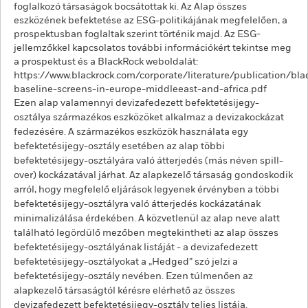
foglalkozó társaságok bocsátottak ki. Az Alap összes
eszközének befektetése az ESG-politikájának megfelelően, a
prospektusban foglaltak szerint történik majd. Az ESG-
jellemzőkkel kapcsolatos további információkért tekintse meg
a prospektust és a BlackRock weboldalát:
https://www.blackrock.com/corporate/literature/publication/bla
baseline-screens-in-europe-middleeast-and-africa.pdf
Ezen alap valamennyi devizafedezett befektetésijegy-
osztálya származékos eszközöket alkalmaz a devizakockázat
fedezésére. A származékos eszközök használata egy
befektetésijegy-osztály esetében az alap többi
befektetésijegy-osztályára való átterjedés (más néven spill-
over) kockázatával járhat. Az alapkezelő társaság gondoskodik
arról, hogy megfelelő eljárások legyenek érvényben a többi
befektetésijegy-osztályra való átterjedés kockázatának
minimalizálása érdekében. A közvetlenül az alap neve alatt
található legördülő mezőben megtekintheti az alap összes
befektetésijegy-osztályának listáját - a devizafedezett
befektetésijegy-osztályokat a „Hedged” szó jelzi a
befektetésijegy-osztály nevében. Ezen túlmenően az
alapkezelő társaságtól kérésre elérhető az összes
devizafedezett befektetésijegy-osztály teljes listája.