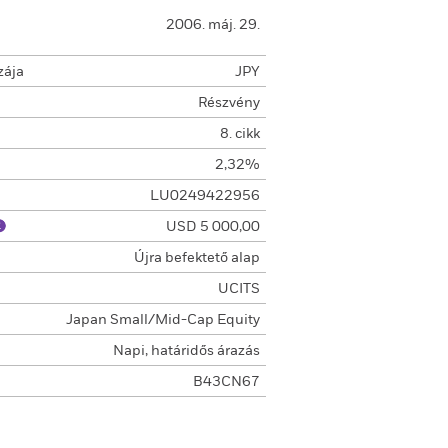
2006. máj. 29.
zája
JPY
Részvény
8. cikk
2,32%
LU0249422956
USD 5 000,00
Újra befektető alap
UCITS
Japan Small/Mid-Cap Equity
Napi, határidős árazás
B43CN67