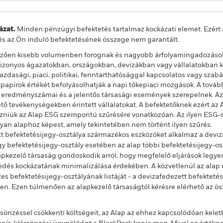
zat.
Minden pénzügyi befektetés tartalmaz kockázati elemet. Ezért 
és az Ön induló befektetésének összege nem garantált.
lemzően kisebb volumenben forognak és nagyobb árfolyamingadozáso
 bizonyos ágazatokban, országokban, devizákban vagy vállalatokban ko
azdasági, piaci, politikai, fenntarthatósággal kapcsolatos vagy sza
papírok értékét befolyásolhatják a napi tőkepiaci mozgások. A tovább
ág eredményszámai és a jelentős társasági események szerepelnek. Az 
 tevékenységekben érintett vállalatokat. A befektetőknek ezért az A
gezniük az Alap ESG szempontú szűrésére vonatkozóan. Az ilyen ESG-
lyan alaphoz képest, amely tekintetében nem történt ilyen szűrés.
t befektetésijegy-osztálya származékos eszközöket alkalmaz a deviz
 befektetésijegy-osztály esetében az alap többi befektetésijegy-os
alapkezelő társaság gondoskodik arról, hogy megfelelő eljárások legy
jedés kockázatának minimalizálása érdekében. A közvetlenül az alap n
s befektetésijegy-osztályának listáját - a devizafedezett befekteté
ben. Ezen túlmenően az alapkezelő társaságtól kérésre elérhető az ö
önzéssel csökkenti költségeit, az Alap az ehhez kapcsolódóan kelet