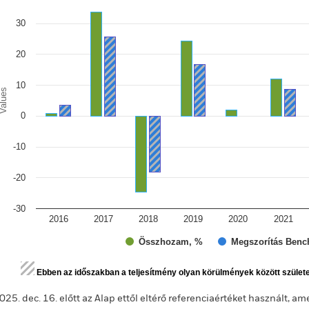
e chart has 1 X axis displaying categories.
e chart has 1 Y axis displaying Values. Range: -30 to 40.
30
20
10
alues
0
-10
-20
-30
2016
2017
2018
2019
2020
2021
Összhozam, %
Megszorítás Benc
d of interactive chart.
Ebben az időszakban a teljesítmény olyan körülmények között szület
025. dec. 16. előtt az Alap ettől eltérő referenciaértéket használt, a