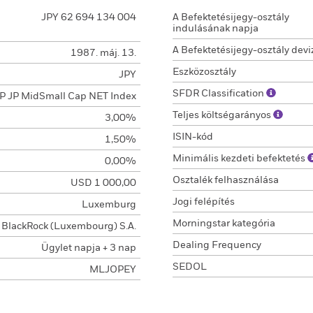
JPY 62 694 134 004
A Befektetésijegy-osztály
indulásának napja
A Befektetésijegy-osztály devi
1987. máj. 13.
Eszközosztály
JPY
SFDR Classification
P JP MidSmall Cap NET Index
Teljes költségarányos
3,00%
ISIN-kód
1,50%
Minimális kezdeti befektetés
0,00%
Osztalék felhasználása
USD 1 000,00
Jogi felépítés
Luxemburg
Morningstar kategória
BlackRock (Luxembourg) S.A.
Dealing Frequency
Ügylet napja + 3 nap
SEDOL
MLJOPEY