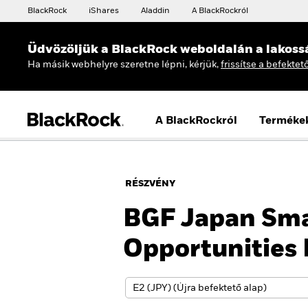
BlackRock
iShares
Aladdin
A BlackRockról
Üdvözöljük a BlackRock weboldalán a lakoss
Ha másik webhelyre szeretne lépni, kérjük,
frissítse a befektet
A BlackRockról
Terméke
RÉSZVÉNY
BGF Japan Sma
Opportunities