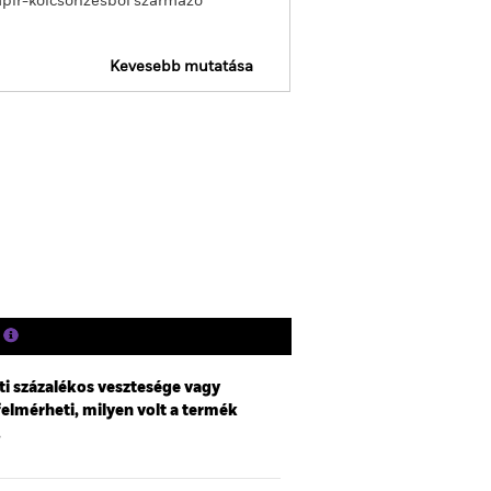
apír-kölcsönzésből származó
Kevesebb mutatása
Tájékoztató
Holdingok
Szakirodalom
ti százalékos vesztesége vagy
felmérheti, milyen volt a termék
.