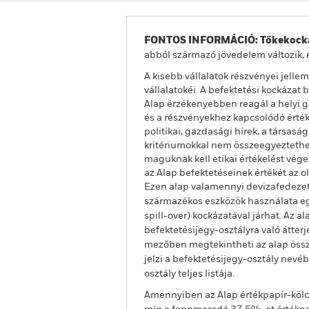
FONTOS INFORMÁCIÓ: Tőkekocká
abból származó jövedelem változik, 
A kisebb vállalatok részvényei jel
vállalatokéi. A befektetési kockázat
Alap érzékenyebben reagál a helyi g
és a részvényekhez kapcsolódó érték
politikai, gazdasági hírek, a társas
kritériumokkal nem összeegyeztethető
maguknak kell etikai értékelést vé
az Alap befektetéseinek értékét az o
Ezen alap valamennyi devizafedezet
származékos eszközök használata egy
spill-over) kockázatával járhat. Az 
befektetésijegy-osztályra való átter
mezőben megtekintheti az alap össze
jelzi a befektetésijegy-osztály nevé
osztály teljes listája.
Amennyiben az Alap értékpapír-kölcs