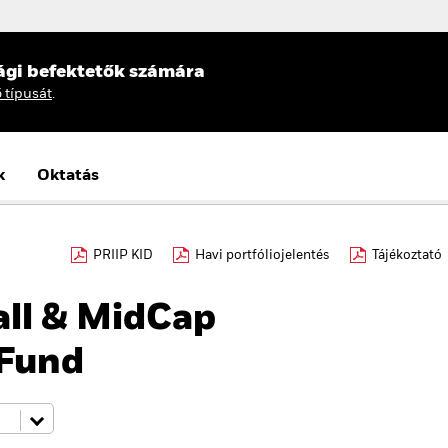
ági befektetők számára
ő típusát
.
k
Oktatás
PRIIP KID
Havi portfóliojelentés
Tájékoztató
ll & MidCap
 Fund