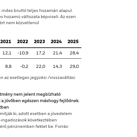
z index bruttó teljes hozamán alapul.
s hozamú változata képviseli. Az ezen
ért nem közvetlenül
2021
2022
2023
2024
2025
12,1
-10,9
17,2
21,4
28,4
8,8
-0,2
22,0
14,3
29,0
n az esetleges jegyzési /visszaváltási
sítmény nem jelent megbízható
ok a jövőben egészen máshogy fejlődnek.
ltban
mítják ki, adott esetben a jövedelem
m-ingadozások következtében
ltérő pénznemben fektet be.
Forrás: