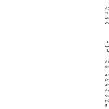
A 
20
id
ös
M
1
A 
dí
A 
út
Ab
A 
új
nö
Bl