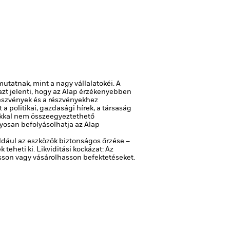
tatnak, mint a nagy vállalatokéi.
A
azt jelenti, hogy az Alap érzékenyebben
észvények és a részvényekhez
a politikai, gazdasági hírek, a társaság
mokkal nem összeegyeztethető
nyosan befolyásolhatja az Alap
ldául az eszközök biztonságos őrzése –
 teheti ki.
Likviditási kockázat: Az
asson vagy vásárolhasson befektetéseket.