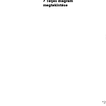
Teljes diagram
Th
megtekintése
Th
V
En
*2