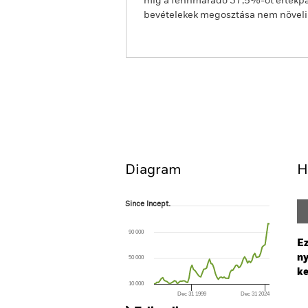
míg a fennmaradó 37,5%-ot értékpap
bevételekek megosztása nem növeli az
BGF Japan Small & MidCa
Opportunities Fund
Áttekintés
Teljesítmény
Diagram
H
Since Incept.
Since Incept.
Line chart with 80 data points.
The chart has 1 X axis displaying Time. Ran
90 000
The chart has 1 Y axis displaying values. Rang
Ez
ny
50 000
ke
10 000
Dec 31 1999
Dec 31 2024
Ch
End of interactive chart.
Ba