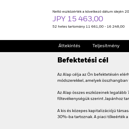
Nettó eszközérték a következő dátum idején 20
JPY 15 463,00
52 hetes tartomány 11 661,00 - 16 248,00
Áttekintés
Teljesítmény
Befektetési cél
Az Alap célja az Ön befektetésén elé
módszerekkel, amelyek összhangban van
Az Alap összes eszközeinek legalább 7
főtevékenységük szerint Japánhoz tarto
A kis és közepes kapitalizációjú társa
30%-ba tartoznak. A piaci tőkeérték 