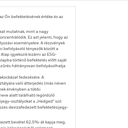
az Ön befektetésének értéke és az
kat mutatnak, mint a nagy
ncentrálódik. Ez azt jelenti, hogy az
bályozási eseményekre. A részvények
i befolyásoló tényezők között a
Alap igyekszik kizárni az ESG-
lapba történő befektetés előtt saját
szűrés hátrányosan befolyásolhatja
akockázat fedezésére. A
ztályára való átterjedés (más néven
enek érvényben a többi
eve alatt található legördülő
sijegy-osztályokat a „Hedged” szó
sszes devizafedezett befektetésijegy-
kezett bevétel 62,5%-át kapja meg,