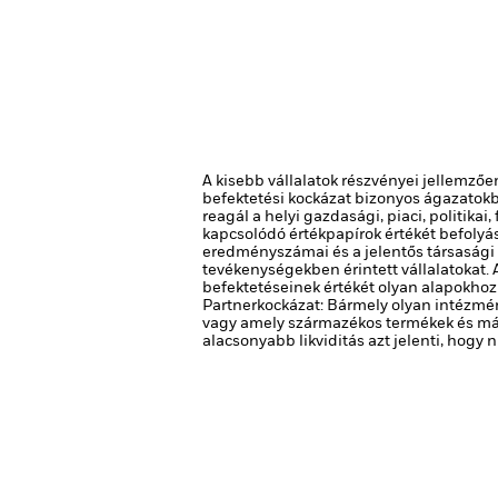
A kisebb vállalatok részvényei jellemz
befektetési kockázat bizonyos ágazatokb
reagál a helyi gazdasági, piaci, politik
kapcsolódó értékpapírok értékét befolyás
eredményszámai és a jelentős társaság
tevékenységekben érintett vállalatokat. 
befektetéseinek értékét olyan alapokhoz
Partnerkockázat: Bármely olyan intézmén
vagy amely származékos termékek és más
alacsonyabb likviditás azt jelenti, hog