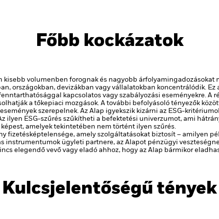
Főbb kockázatok
ően kisebb volumenben forognak és nagyobb árfolyamingadozásokat mu
an, országokban, devizákban vagy vállalatokban koncentrálódik. Ez 
ai, fenntarthatósággal kapcsolatos vagy szabályozási eseményekre.
A r
olhatják a tőkepiaci mozgások. A további befolyásoló tényezők között 
i események szerepelnek.
Az Alap igyekszik kizárni az ESG-kritériu
Az ilyen ESG-szűrés szűkítheti a befektetési univerzumot, ami hátrá
 képest, amelyek tekintetében nem történt ilyen szűrés.
y fizetésképtelensége, amely szolgáltatásokat biztosít – amilyen pé
 instrumentumok ügyleti partnere, az Alapot pénzügyi veszteségnek
y nincs elegendő vevő vagy eladó ahhoz, hogy az Alap bármikor eladh
Kulcsjelentőségű tények