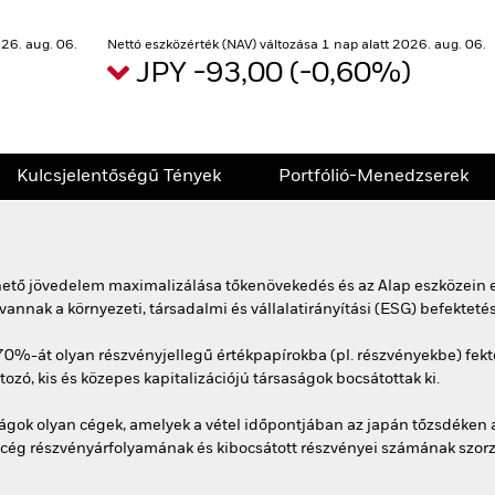
26. aug. 06.
Nettó eszközérték (NAV) változása 1 nap alatt 2026. aug. 06.
JPY -93,00 (-0,60%)
Kulcsjelentőségű Tények
Portfólió-Menedzserek
rhető jövedelem maximalizálása tőkenövekedés és az Alap eszközein e
nak a környezeti, társadalmi és vállalatirányítási (ESG) befektetés
0%-át olyan részvényjellegű értékpapírokba (pl. részvényekbe) fekte
zó, kis és közepes kapitalizációjú társaságok bocsátottak ki.
ságok olyan cégek, amelyek a vétel időpontjában az japán tőzsdéken a
a cég részvényárfolyamának és kibocsátott részvényei számának szorz