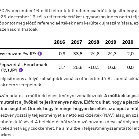
2025. december 16. előtt feltüntetett referenciaérték-teljesítmény a
25. december 16-tól a referenciaértéket ugyanazon index nettó telje
őpontot megelőző referenciaértékek nem kerültek újraszámításra, ez
szehasonlíthatóak.
2016
2017
2018
2019
2020
Összhozam, % JPY
0,9
33,8
-24,6
24,3
2,0
egszorítás Benchmark
3,7
25,6
-18,1
16,8
0,0
 (%) JPY
teljesítmény a folyó költségek levonása után értendő. A számításokba
jak nem szerepelnek.
számadatok a múltbeli teljesítményre vonatkoznak.
A múltbeli telje
mutatást a jövőbeli teljesítményre nézve. Előfordulhat, hogy a piac
ban segíthet Önnek, hogy felmérje, hogyan kezelték az alapot a mú
részvényosztály teljesítményét a nettó eszközérték (NAV) alapján szá
rabefektetésével. A befektetésből származó hozam a devizaárfolya
vekedhet vagy csökkenhet, ha a múltbeli teljesítményszámítástól e
ackrock