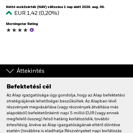
Nettó eszközérték (NAV) változása 1 nap alatt 2026. aug. 06.
EUR 1,42 (0,20%)
Morningstar Rating
Áttekintés
Befektetési cél
Az Alap igazgatósága úgy gondolja, hogy az Alap befektetési
stratégiájának lehetőségei beszűkültek. Az Alapban lévő
részvények megvásárlása (vagy részvények átváltása más
alapokból) befektetőnkénti napi 5 millió EUR (vagy ennek
megfelelő összeg) felső határig korlátozódik, további
értesítésig, kivéve az Alap igazgatóságának eltérő döntése
esetén (továbbra is eladhatja Részvényeket napi korlátozás