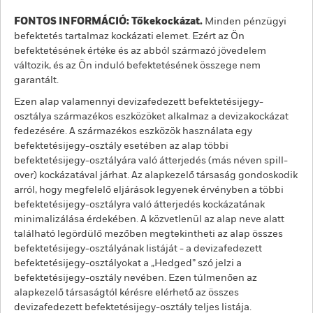
FONTOS INFORMÁCIÓ: Tőkekockázat.
Minden pénzügyi
befektetés tartalmaz kockázati elemet. Ezért az Ön
befektetésének értéke és az abból származó jövedelem
változik, és az Ön induló befektetésének összege nem
garantált.
Ezen alap valamennyi devizafedezett befektetésijegy-
osztálya származékos eszközöket alkalmaz a devizakockázat
fedezésére. A származékos eszközök használata egy
befektetésijegy-osztály esetében az alap többi
befektetésijegy-osztályára való átterjedés (más néven spill-
over) kockázatával járhat. Az alapkezelő társaság gondoskodik
arról, hogy megfelelő eljárások legyenek érvényben a többi
befektetésijegy-osztályra való átterjedés kockázatának
minimalizálása érdekében. A közvetlenül az alap neve alatt
található legördülő mezőben megtekintheti az alap összes
befektetésijegy-osztályának listáját - a devizafedezett
befektetésijegy-osztályokat a „Hedged” szó jelzi a
befektetésijegy-osztály nevében. Ezen túlmenően az
alapkezelő társaságtól kérésre elérhető az összes
devizafedezett befektetésijegy-osztály teljes listája.