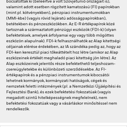
bocsátottak ki (beleértve a volt Szovjetunió országait is),
valamint adott esetben rögzített kamatozású (FI) papírokban
(mint pl. kötvényekben), pénzpiaci instrumentumokban
(MMI-kbe) (vagyis rövid lejáratú adósságpapírokban),
betétekben és pénzeszközökben. Az E-R értékpapírok közé
tartoznak a származtatott pénzügyi eszközök (FDI-k) (olyan
befektetések, amelyek árfolyamai egy vagy több mögöttes
eszközön alapulnak). FDI-k felhasználhatók az Alap kitettségi
céljainak elérése érdekében, az IA szándéka pedig az, hogy az
FDI-ken keresztül piaci tőkeáttételt hoz létre (amikor az Alap
eszközeinek értékét meghaladó piaci kitettség jön létre). Az
Alap eszközeinek jelentős része befektethető teljeshozam-
csereügyletekbe és különbözeti szerződésekbe. Az FI-
értékpapírok és a pénzpiaci instrumentumok kibocsátói
lehetnek kormányok, kormányzati hatóságok, cégek és
nemzetek feletti intézmények (pl. a Nemzetközi Újjáépítési és
Fejlesztési Bank), és ezek befektetési fokozatúak (vagyis
megadott szintű hitelképességnek megfelelnek), nem
befektetési fokozatúak vagy a vásárláskor minősítéssel nem
rendelkezők.