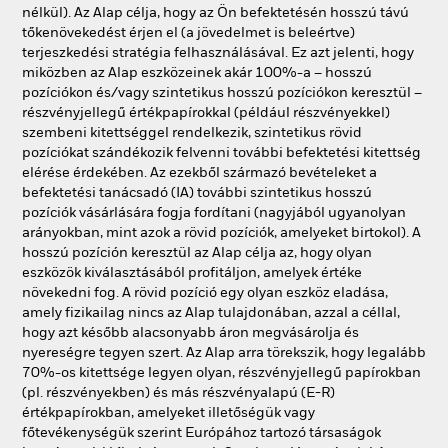
nélkül). Az Alap célja, hogy az Ön befektetésén hosszú távú
tőkenövekedést érjen el (a jövedelmet is beleértve)
terjeszkedési stratégia felhasználásával. Ez azt jelenti, hogy
miközben az Alap eszközeinek akár 100%-a – hosszú
pozíciókon és/vagy szintetikus hosszú pozíciókon keresztül –
részvényjellegű értékpapírokkal (például részvényekkel)
szembeni kitettséggel rendelkezik, szintetikus rövid
pozíciókat szándékozik felvenni további befektetési kitettség
elérése érdekében. Az ezekből származó bevételeket a
befektetési tanácsadó (IA) további szintetikus hosszú
pozíciók vásárlására fogja fordítani (nagyjából ugyanolyan
arányokban, mint azok a rövid pozíciók, amelyeket birtokol). A
hosszú pozíción keresztül az Alap célja az, hogy olyan
eszközök kiválasztásából profitáljon, amelyek értéke
növekedni fog. A rövid pozíció egy olyan eszköz eladása,
amely fizikailag nincs az Alap tulajdonában, azzal a céllal,
hogy azt később alacsonyabb áron megvásárolja és
nyereségre tegyen szert. Az Alap arra törekszik, hogy legalább
70%-os kitettsége legyen olyan, részvényjellegű papírokban
(pl. részvényekben) és más részvényalapú (E-R)
értékpapírokban, amelyeket illetőségük vagy
főtevékenységük szerint Európához tartozó társaságok