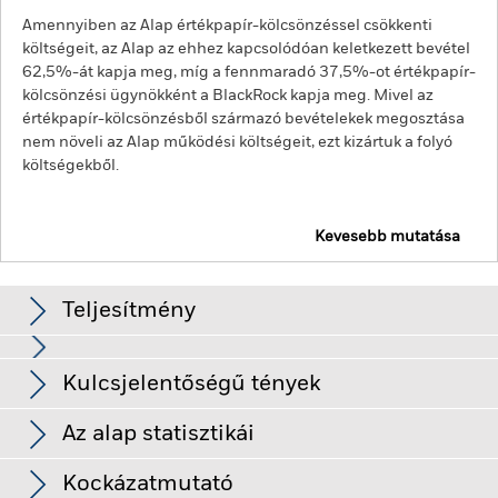
Amennyiben az Alap értékpapír-kölcsönzéssel csökkenti
költségeit, az Alap az ehhez kapcsolódóan keletkezett bevétel
62,5%-át kapja meg, míg a fennmaradó 37,5%-ot értékpapír-
kölcsönzési ügynökként a BlackRock kapja meg. Mivel az
értékpapír-kölcsönzésből származó bevételekek megosztása
nem növeli az Alap működési költségeit, ezt kizártuk a folyó
költségekből.
Kevesebb mutatása
BSF European Opportunities Extension Fund
Teljesítmény
Diagram
Kulcsjelentőségű tények
A kisebb vállalatok részvényei jellemzően kisebb volumenben
forognak és nagyobb árfolyamingadozásokat mutatnak, mint
a nagy vállalatokéi.
A részvények és a részvényekhez
Teljes diagram megtekintése
Az alap statisztikái
kapcsolódó értékpapírok értékét befolyásolhatják a tőkepiaci
Az Alap Nettó
EUR 304 143 500
mozgások. A további befolyásoló tényezők között a politikai,
eszközállománya
Hozamok
gazdasági hírek, a társaság eredményszámai és a jelentős
Kockázatmutató
ekkor: 2026. aug. 06.
társasági események szerepelnek.
A származékos termékek