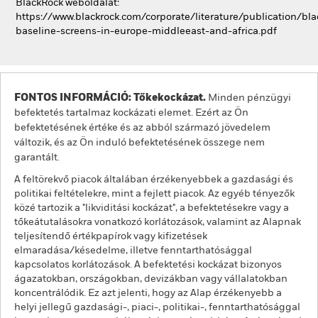
BlackRock weboldalát:
https://www.blackrock.com/corporate/literature/publication/bla
baseline-screens-in-europe-middleeast-and-africa.pdf
FONTOS INFORMÁCIÓ: Tőkekockázat.
Minden pénzügyi
befektetés tartalmaz kockázati elemet. Ezért az Ön
befektetésének értéke és az abból származó jövedelem
változik, és az Ön induló befektetésének összege nem
garantált.
A feltörekvő piacok általában érzékenyebbek a gazdasági és
politikai feltételekre, mint a fejlett piacok. Az egyéb tényezők
közé tartozik a "likviditási kockázat", a befektetésekre vagy a
tőkeátutalásokra vonatkozó korlátozások, valamint az Alapnak
teljesítendő értékpapírok vagy kifizetések
elmaradása/késedelme, illetve fenntarthatósággal
kapcsolatos korlátozások. A befektetési kockázat bizonyos
ágazatokban, országokban, devizákban vagy vállalatokban
koncentrálódik. Ez azt jelenti, hogy az Alap érzékenyebb a
helyi jellegű gazdasági-, piaci-, politikai-, fenntarthatósággal