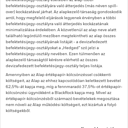
befektetésijegy-osztály esetében az alap többi
befektetésijegy-osztályára való átterjedés (más néven spill-
over) kockázatával járhat. Az alapkezelő társaság gondoskodik
arról, hogy megfelelő eljárások legyenek érvényben a többi
befektetésijegy-osztályra való átterjedés kockázatának
minimalizálása érdekében. A közvetlenül az alap neve alatt
található legördülő mezőben megtekintheti az alap összes
befektetésijegy-osztályának listáját - a devizafedezett
befektetésijegy-osztályokat a „Hedged” szó jelzi a
befektetésijegy-osztály nevében. Ezen túlmenően az
alapkezelő társaságtól kérésre elérhető az összes
devizafedezett befektetésijegy-osztály teljes listája.
Amennyiben az Alap értékpapír-kölcsönzéssel csökkenti
költségeit, az Alap az ehhez kapcsolódóan keletkezett bevétel
62,5%-át kapja meg, míg a fennmaradó 37,5%-ot értékpapír-
kölcsönzési ügynökként a BlackRock kapja meg. Mivel az
értékpapír-kölcsönzésből származó bevételekek megosztása
nem növeli az Alap működési költségeit, ezt kizártuk a folyó
költségekből.