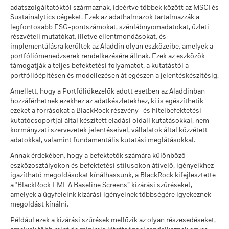
Osztalék felhasználása
Újra befektető alap
Tekintse át az Üzleti részvételi mutatók mögötti MSCI-
(English)
adatszolgáltatóktól származnak, ideértve többek között az MSCI és
Összes mutatása
módszertant az
alábbi
hivatkozások segítségével.
*2022. aug. 30. napon az Alap megváltoztatta nevét, és/vagy
Ajánlott tartási idő : 5 év
Jogi felépítés
UCITS
Sustainalytics cégeket. Ezek az adathalmazok tartalmazzák a
befektetési célját és politikáját.
Példa beruházásra EUR 10 000
A negatív súlyozások adódhatnak sajátos körülményekből
legfontosabb ESG-pontszámokat, szénlábnyomadatokat, üzleti
Morningstar kategória
Global Large-Cap Blend
MSCI - Ellentmondásos
0,00%
részvételi mutatókat, illetve ellentmondásokat, és
(ideértve a kereskedés és az alapok által vásárolt értékpapírok
Equity
fegyverek
ekkor:
implementálásra kerültek az Aladdin olyan eszközeibe, amelyek a
Összes dokumentum
elszámolási időpontja közötti időbeli eltéréseket) és/vagy
ekkor: 2026. jún. 30.
2016
2017
2018
2019
2020
2021
portfóliómenedzserek rendelkezésére állnak. Ezek az eszközök
Dealing Frequency
Napi, határidős árazás
bizonyos pénzügyi instrumentumok használatából, ideértve a
támogatják a teljes befektetési folyamatot, a kutatástól a
származékos termékeket, amelyek felhasználhatók a piaci
MSCI - Atomfegyverek
0,00%
SEDOL
B03R568
Forgatókönyvek
Összhozam,
portfólióépítésen és modellezésen át egészen a jelentéskészítésig.
ekkor: 2026. jún. 30.
kitettség fokozására vagy csökkentésére és/vagy
6,1
9,8
-0,8
36,1
11,0
29,4
% EUR
kockázatkezelésre. Az allokációk változhatnak.
Amellett, hogy a Portfóliókezelők adott esetben az Aladdinban
MSCI - Polgári célú tűzfegyver
Nincs minimálisan garantált hozam. Befekte
0,00%
minimális érték
hozzáférhetnek ezekhez az adatkészletekhez, ki is egészíthetik
Megszorítás
Benchmark
ezeket a forrásokat a BlackRock részvény- és hitelbefektetési
ekkor: 2026. jún. 30.
11,1
8,9
-4,8
28,9
6,7
27,5
Ezt az összeget kaphatja vissza a költségek
1 (%) EUR
Stressz
kutatócsoportjai által készített eladási oldali kutatásokkal, nem
Éves átlagos hozam
MSCI - Dohányáru
0,00%
kormányzati szervezetek jelentéseivel, vállalatok által közzétett
ekkor: 2026. jún. 30.
adatokkal, valamint fundamentális kutatási meglátásokkal.
Ezt az összeget kaphatja vissza a költségek
Kedvezőtlen
A teljesítmény a folyó költségek levonása után értendő. A
Éves átlagos hozam
MSCI - Az ENSZ Globális
0,00%
Annak érdekében, hogy a befektetők számára különböző
számításokban az esetleges jegyzési /visszaváltási díjak nem
Megállapodásának elveinek
eszközosztályokon és befektetési stílusokon átívelő, igényeikhez
megsértői
szerepelnek.
Ezt az összeget kaphatja vissza a költségek
igazítható megoldásokat kínálhassunk, a BlackRock kifejlesztette
Mérsékelt
ekkor: 2026. jún. 30.
Éves átlagos hozam
a "BlackRock EMEA Baseline Screens” kizárási szűréseket,
A számadatok a múltbeli teljesítményre vonatkoznak.
A
amelyek a ügyfeleink kizárási igényeinek többségére igyekeznek
MSCI - Termikus szén
0,00%
múltbeli teljesítmény nem jelent megbízható útmutatást a
Ezt az összeget kaphatja vissza a költségek
megoldást kínálni.
ekkor: 2026. jún. 30.
Kedvező
jövőbeli teljesítményre nézve. Előfordulhat, hogy a piacok a
Éves átlagos hozam
Például ezek a kizárási szűrések mellőzik az olyan részesedéseket,
jövőben egészen máshogy fejlődnek. Abban segíthet Önnek,
MSCI - Szurokföldek
0,00%
A stresszforgatókönyv bemutatja, hogy szélsőséges piaci