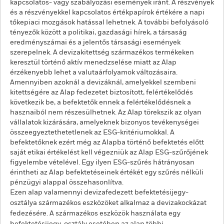
kapcsolatos- vagy szabályozási események iránt. A részvények
és a részvényekkel kapcsolatos értékpapírok értékére a napi
tőkepiaci mozgások hatással lehetnek. A további befolyásoló
tényezők között a politikai, gazdasági hírek, a társaság
eredményszámai és a jelentős társasági események
szerepelnek. A devizakitettség származékos termékeken
keresztül történő aktív menedzselése miatt az Alap
érzékenyebb lehet a valutaárfolyamok változásaira.
Amennyiben azoknál a devizáknál, amelyekkel szembeni
kitettségére az Alap fedezetet biztosított, felértékelődés
következik be, a befektetők ennek a felértékelődésnek a
hasznaiból nem részesülhetnek. Az Alap törekszik az olyan
vállalatok kizárására, amelyeknek bizonyos tevékenységei
összeegyeztethetetlenek az ESG-kritériumokkal. A
befektetőknek ezért még az Alapba történő befektetés előtt
saját etikai értékelést kell végezniük az Alap ESG-szűrőjének
figyelembe vételével. Egy ilyen ESG-szűrés hátrányosan
érintheti az Alap befektetéseinek értékét egy szűrés nélküli
pénzügyi alappal összehasonlítva.
Ezen alap valamennyi devizafedezett befektetésijegy-
osztálya származékos eszközöket alkalmaz a devizakockázat
fedezésére. A származékos eszközök használata egy