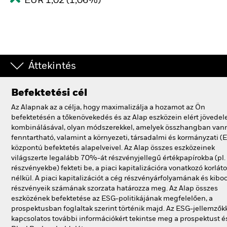
EUR 1,02 (1,06%)
Áttekintés
Befektetési cél
Az Alapnak az a célja, hogy maximalizálja a hozamot az Ön
befektetésén a tőkenövekedés és az Alap eszközein elért jövede
kombinálásával, olyan módszerekkel, amelyek összhangban van
fenntartható, valamint a környezeti, társadalmi és kormányzati (
központú befektetés alapelveivel. Az Alap összes eszközeinek
világszerte legalább 70%-át részvényjellegű értékpapírokba (pl.
részvényekbe) fekteti be, a piaci kapitalizációra vonatkozó korlát
nélkül. A piaci kapitalizációt a cég részvényárfolyamának és kibo
részvényeik számának szorzata határozza meg. Az Alap összes
eszközének befektetése az ESG-politikájának megfelelően, a
prospektusban foglaltak szerint történik majd. Az ESG-jellemzők
kapcsolatos további információkért tekintse meg a prospektust é