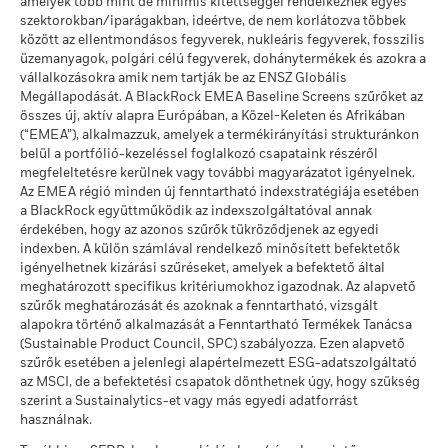
amelyek több mint de minimis kitettséggel rendelkeznek egyes
hogy felmérje, hogyan kezelték az alapot a múltban
ekkor: 2026. jún. 30.
körülmények esetén mekkora összeget kaphat vissza.
szektorokban/iparágakban, ideértve, de nem korlátozva többek
A részvényosztály teljesítményét a nettó eszközérték (NAV)
között az ellentmondásos fegyverek, nukleáris fegyverek, fosszilis
alapján számítják ki, adott esetben a jövedelem
üzemanyagok, polgári célú fegyverek, dohánytermékek és azokra a
újrabefektetésével. A befektetésből származó hozam a
vállalkozásokra amik nem tartják be az ENSZ Globális
devizaárfolyam-ingadozások következtében növekedhet vagy
Üzleti részvételi lefedettség
99,94%
Megállapodását. A BlackRock EMEA Baseline Screens szűrőket az
csökkenhet, ha a múltbeli teljesítményszámítástól eltérő
összes új, aktív alapra Európában, a Közel-Keleten és Afrikában
ekkor: 2026. jún. 30.
pénznemben fektet be.
Forrás:
Blackrock
(“EMEA”), alkalmazzuk, amelyek a termékirányítási strukturánkon
belül a portfólió-kezeléssel foglalkozó csapataink részéről
Nem lefedett Alap
0,06%
megfeleltetésre kerülnek vagy további magyarázatot igényelnek.
százalékos aránya
Az EMEA régió minden új fenntartható indexstratégiája esetében
ekkor: 2026. jún. 30.
a BlackRock együttműködik az indexszolgáltatóval annak
érdekében, hogy az azonos szűrők tükröződjenek az egyedi
A fenti, termikus szénre és olajhomokra vonatkozó, BlackRock
indexben. A külön számlával rendelkező minősített befektetők
üzleti részvételi kitettségi adatok azokkal a vállalatokkal
igényelhetnek kizárási szűréseket, amelyek a befektető által
kapcsolatban kerülnek kiszámításra és jelentésre, amelyek az
meghatározott specifikus kritériumokhoz igazodnak. Az alapvető
MSCI ESG-kutatás meghatározása szerint bevételük több
szűrők meghatározását és azoknak a fenntartható, vizsgált
mint 5%-át termikus szénből vagy olajhomokból nyerik. Azon
alapokra történő alkalmazását a Fenntartható Termékek Tanácsa
vállalatokra vonatkozóan, amelyek (0%-os bevételi
(Sustainable Product Council, SPC) szabályozza. Ezen alapvető
küszöbértéket figyelembe véve) bevételt generálnak termikus
szűrők esetében a jelenlegi alapértelmezett ESG-adatszolgáltató
szénből, illetve olajhomokból, az MSCI ESG-kutatás a
az MSCI, de a befektetési csapatok dönthetnek úgy, hogy szükség
következő kitettségi szinteket határozza meg: Termikus szén
szerint a Sustainalytics-et vagy más egyedi adatforrást
0,00%, olajhomok 0,00%.
használnak.