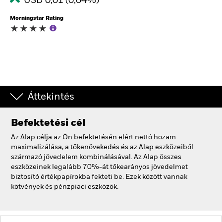
USD 0,01 (0,04%)
Morningstar Rating
Áttekintés
Befektetési cél
Az Alap célja az Ön befektetésén elért nettó hozam
maximalizálása, a tőkenövekedés és az Alap eszközeiből
származó jövedelem kombinálásával. Az Alap összes
eszközeinek legalább 70%-át tőkearányos jövedelmet
biztosító értékpapírokba fekteti be. Ezek között vannak
kötvények és pénzpiaci eszközök.