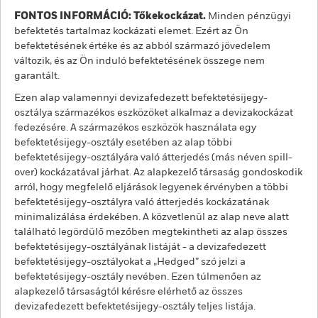
FONTOS INFORMÁCIÓ: Tőkekockázat.
Minden pénzügyi
befektetés tartalmaz kockázati elemet. Ezért az Ön
befektetésének értéke és az abból származó jövedelem
változik, és az Ön induló befektetésének összege nem
garantált.
Ezen alap valamennyi devizafedezett befektetésijegy-
osztálya származékos eszközöket alkalmaz a devizakockázat
fedezésére. A származékos eszközök használata egy
befektetésijegy-osztály esetében az alap többi
befektetésijegy-osztályára való átterjedés (más néven spill-
over) kockázatával járhat. Az alapkezelő társaság gondoskodik
arról, hogy megfelelő eljárások legyenek érvényben a többi
befektetésijegy-osztályra való átterjedés kockázatának
minimalizálása érdekében. A közvetlenül az alap neve alatt
található legördülő mezőben megtekintheti az alap összes
befektetésijegy-osztályának listáját - a devizafedezett
befektetésijegy-osztályokat a „Hedged” szó jelzi a
befektetésijegy-osztály nevében. Ezen túlmenően az
alapkezelő társaságtól kérésre elérhető az összes
devizafedezett befektetésijegy-osztály teljes listája.