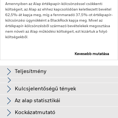
Amennyiben az Alap értékpapír-kölcsönzéssel csökkenti
költségeit, az Alap az ehhez kapcsolódóan keletkezett bevétel
62,5%-át kapja meg, míg a fennmaradó 37,5%-ot értékpapír-
kölcsönzési ügynökként a BlackRock kapja meg. Mivel az
értékpapír-kölcsönzésből származó bevételekek megosztása
nem növeli az Alap működési költségeit, ezt kizártuk a folyó
költségekből.
Kevesebb mutatása
BGF Emerging Markets Bond Fund
Teljesítmény
Diagram
Kulcsjelentőségű tények
A kamatlábak, a hitelkockázat változása és/vagy a kibocsátók
bedőlése jelentős hatással lesz a rögzített kamatozású
értékpapírok teljesítményére. A nem befektetési fokozatú
Teljes diagram megtekintése
Az alap statisztikái
rögzített kamatozású értékpapírok érzékenyebbek lehetnek az
Az Alap Nettó
USD 1 854 289 793
ilyen kockázatok változásaira, mint a magasabb besorolású
eszközállománya
Hozamok
rögzített kamatozású papírok. A potenciális vagy tényleges
Kockázatmutató
ekkor: 2026. aug. 07.
leminősítések növelhetik a kockázat mértékét.
A feltörekvő
Részesedések száma
292