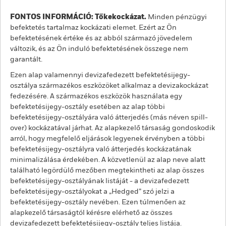
FONTOS INFORMÁCIÓ: Tőkekockázat.
Minden pénzügyi
befektetés tartalmaz kockázati elemet. Ezért az Ön
befektetésének értéke és az abból származó jövedelem
változik, és az Ön induló befektetésének összege nem
garantált.
Ezen alap valamennyi devizafedezett befektetésijegy-
osztálya származékos eszközöket alkalmaz a devizakockázat
fedezésére. A származékos eszközök használata egy
befektetésijegy-osztály esetében az alap többi
befektetésijegy-osztályára való átterjedés (más néven spill-
over) kockázatával járhat. Az alapkezelő társaság gondoskodik
arról, hogy megfelelő eljárások legyenek érvényben a többi
befektetésijegy-osztályra való átterjedés kockázatának
minimalizálása érdekében. A közvetlenül az alap neve alatt
található legördülő mezőben megtekintheti az alap összes
befektetésijegy-osztályának listáját - a devizafedezett
befektetésijegy-osztályokat a „Hedged” szó jelzi a
befektetésijegy-osztály nevében. Ezen túlmenően az
alapkezelő társaságtól kérésre elérhető az összes
devizafedezett befektetésijegy-osztály teljes listája.