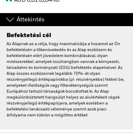
AUD 0,01 (0,04%)
Áttekintés
Befektetési cél
Az Alapnak az a célja, hogy maximalizálja a hozamot az Ön
befektetésén a tőkenövekedés és az Alap eszközein és
befektetésén elért jövedelem kombinálásával, olyan
módszerekkel, amelyek összhangban vannak a környezeti,
társadalmi és kormányzati (ESG) befektetés alapelveivel. Az
Alap összes eszközeinek legalább 70%-át olyan
részvényjellegű értékpapírokba (pl. részvényekbe) fekteti be,
amelyeket illetőségük vagy főtevékenységük szerint
Európához tartozó társaságok bocsátottak ki. Az Alap
megkülönböztetett hangsúlyt helyez az alulértékelt cégek
részvényjellegű értékpapírjaira, amelyek esetében a
befektetési tanácsadó véleménye szerint azok piaci
árfolyama nem tükrözi a mögöttes értéket.