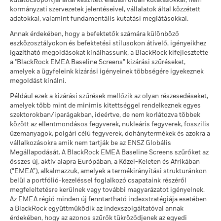
Stressz
kutatócsoportjai által készített eladási oldali kutatásokkal, nem
módszereket az
alábbi
linkek segítségével.
Éves átlagos hozam
MSCI - Dohányáru
0,00%
kormányzati szervezetek jelentéseivel, vállalatok által közzétett
ekkor: 2026. jún. 30.
adatokkal, valamint fundamentális kutatási meglátásokkal.
Ezt az összeget kaphatja vissza a költségek
Kedvezőtlen
MSCI ESG Alapminősítés
AA
A teljesítmény a folyó költségek levonása után értendő. A
Éves átlagos hozam
MSCI - Az ENSZ Globális
0,00%
Annak érdekében, hogy a befektetők számára különböző
(AAA–CCC)
számításokban az esetleges jegyzési /visszaváltási díjak nem
Megállapodásának elveinek
eszközosztályokon és befektetési stílusokon átívelő, igényeikhez
ekkor: 2026. júl. 17.
megsértői
szerepelnek.
Ezt az összeget kaphatja vissza a költségek
igazítható megoldásokat kínálhassunk, a BlackRock kifejlesztette
Mérsékelt
ekkor: 2026. jún. 30.
Éves átlagos hozam
MSCI ESG minőségi
8,11
a "BlackRock EMEA Baseline Screens” kizárási szűréseket,
A számadatok a múltbeli teljesítményre vonatkoznak.
A
pontszám (0–10)
amelyek a ügyfeleink kizárási igényeinek többségére igyekeznek
MSCI - Termikus szén
0,00%
múltbeli teljesítmény nem jelent megbízható útmutatást a
ekkor: 2026. júl. 17.
Ezt az összeget kaphatja vissza a költségek
megoldást kínálni.
ekkor: 2026. jún. 30.
Kedvező
jövőbeli teljesítményre nézve. Előfordulhat, hogy a piacok a
Éves átlagos hozam
Lipper globális alapbesorolás
Equity Europe
Például ezek a kizárási szűrések mellőzik az olyan részesedéseket,
jövőben egészen máshogy fejlődnek. Abban segíthet Önnek,
MSCI - Szurokföldek
0,00%
A stresszforgatókönyv bemutatja, hogy szélsőséges piaci
amelyek több mint de minimis kitettséggel rendelkeznek egyes
hogy felmérje, hogyan kezelték az alapot a múltban
ekkor: 2026. jún. 30.
ekkor: 2026. júl. 17.
körülmények esetén mekkora összeget kaphat vissza.
szektorokban/iparágakban, ideértve, de nem korlátozva többek
A részvényosztály teljesítményét a nettó eszközérték (NAV)
között az ellentmondásos fegyverek, nukleáris fegyverek, fosszilis
MSCI súlyozott átlagos
70,37
alapján számítják ki, adott esetben a jövedelem
üzemanyagok, polgári célú fegyverek, dohánytermékek és azokra a
szénintenzitás (Tons
újrabefektetésével. A befektetésből származó hozam a
CO2E/$M SALES)
vállalkozásokra amik nem tartják be az ENSZ Globális
devizaárfolyam-ingadozások következtében növekedhet vagy
Üzleti részvételi lefedettség
98,71%
ekkor: 2026. júl. 17.
Megállapodását. A BlackRock EMEA Baseline Screens szűrőket az
csökkenhet, ha a múltbeli teljesítményszámítástól eltérő
összes új, aktív alapra Európában, a Közel-Keleten és Afrikában
ekkor: 2026. jún. 30.
MSCI ESG % lefedettség
98,76
pénznemben fektet be.
Forrás:
Blackrock
(“EMEA”), alkalmazzuk, amelyek a termékirányítási strukturánkon
ekkor: 2026. júl. 17.
belül a portfólió-kezeléssel foglalkozó csapataink részéről
Nem lefedett Alap
1,24%
megfeleltetésre kerülnek vagy további magyarázatot igényelnek.
százalékos aránya
MSCI ESG minőségi
67,02
Az EMEA régió minden új fenntartható indexstratégiája esetében
ekkor: 2026. jún. 30.
pontszám -
a BlackRock együttműködik az indexszolgáltatóval annak
Versenytársszázalék
érdekében, hogy az azonos szűrők tükröződjenek az egyedi
ekkor: 2026. júl. 17.