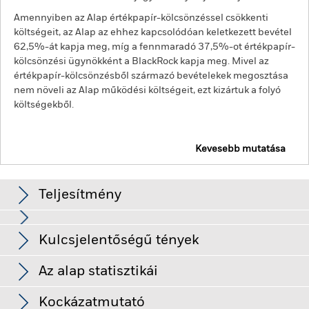
Amennyiben az Alap értékpapír-kölcsönzéssel csökkenti
költségeit, az Alap az ehhez kapcsolódóan keletkezett bevétel
62,5%-át kapja meg, míg a fennmaradó 37,5%-ot értékpapír-
kölcsönzési ügynökként a BlackRock kapja meg. Mivel az
értékpapír-kölcsönzésből származó bevételekek megosztása
nem növeli az Alap működési költségeit, ezt kizártuk a folyó
költségekből.
Kevesebb mutatása
BGF European Value Fund
Teljesítmény
Diagram
Kulcsjelentőségű tények
A befektetési kockázat bizonyos ágazatokban, országokban,
devizákban vagy vállalatokban koncentrálódik. Ez azt jelenti,
hogy az Alap érzékenyebben reagál a helyi gazdasági, piaci,
Teljes diagram megtekintése
Az alap statisztikái
politikai, fenntarthatósággal kapcsolatos vagy szabályozási
Az Alap Nettó
EUR 1 673 931 281
eseményekre.
A részvények és a részvényekhez kapcsolódó
eszközállománya
Hozamok
értékpapírok értékét befolyásolhatják a tőkepiaci mozgások. A
Kockázatmutató
ekkor: 2026. aug. 07.