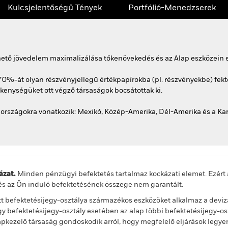
Kulcsjelentőségű Tények
Portfólió-Menedzserek
rhető jövedelem maximalizálása tőkenövekedés és az Alap eszközein e
0%-át olyan részvényjellegű értékpapírokba (pl. részvényekbe) fektet
kenységüket ott végző társaságok bocsátottak ki.
 országokra vonatkozik: Mexikó, Közép-Amerika, Dél-Amerika és a Kar
zat.
Minden pénzügyi befektetés tartalmaz kockázati elemet. Ezért 
és az Ön induló befektetésének összege nem garantált.
t befektetésijegy-osztálya származékos eszközöket alkalmaz a deviz
 befektetésijegy-osztály esetében az alap többi befektetésijegy-os
alapkezelő társaság gondoskodik arról, hogy megfelelő eljárások legy