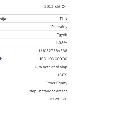
2012. okt. 04.
zája
PLN
Részvény
Egyéb
1,33%
LU0827884338
USD 100 000,00
Újra befektető alap
UCITS
Other Equity
Napi, határidős árazás
B7WLSP0