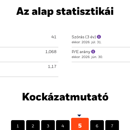
Az alap statisztikái
41
Szórás (3 év)
ekkor: 2026. júl. 31.
1,068
P/E arány
ekkor: 2026. jún. 30.
1,17
Kockázatmutató
5
1
2
3
4
6
7