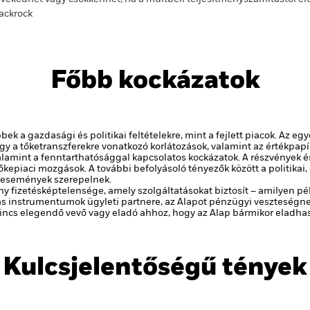
ackrock
Főbb kockázatok
ek a gazdasági és politikai feltételekre, mint a fejlett piacok. Az e
 vagy a tőketranszferekre vonatkozó korlátozások, valamint az értékpa
lamint a fenntarthatósággal kapcsolatos kockázatok.
A részvények é
őkepiaci mozgások. A további befolyásoló tényezők között a politikai,
 események szerepelnek.
y fizetésképtelensége, amely szolgáltatásokat biztosít – amilyen pé
 instrumentumok ügyleti partnere, az Alapot pénzügyi veszteségnek
y nincs elegendő vevő vagy eladó ahhoz, hogy az Alap bármikor eladh
Kulcsjelentőségű tények