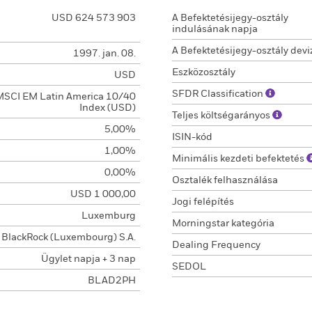
USD 624 573 903
A Befektetésijegy-osztály
indulásának napja
A Befektetésijegy-osztály devi
1997. jan. 08.
Eszközosztály
USD
SFDR Classification
MSCI EM Latin America 10/40
Index (USD)
Teljes költségarányos
5,00%
ISIN-kód
1,00%
Minimális kezdeti befektetés
0,00%
Osztalék felhasználása
USD 1 000,00
Jogi felépítés
Luxemburg
Morningstar kategória
BlackRock (Luxembourg) S.A.
Dealing Frequency
Ügylet napja + 3 nap
SEDOL
BLAD2PH