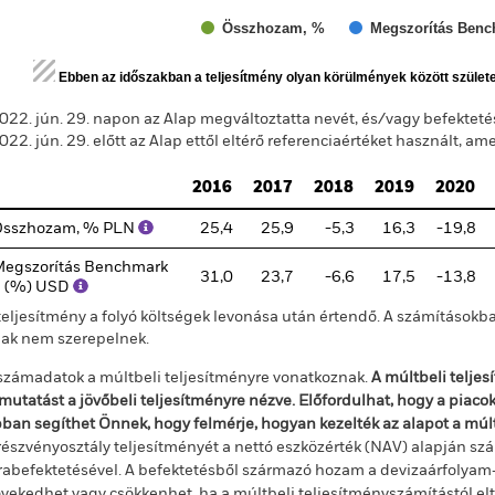
Összhozam, %
Megszorítás Benc
d of interactive chart.
Ebben az időszakban a teljesítmény olyan körülmények között szület
022. jún. 29. napon az Alap megváltoztatta nevét, és/vagy befektetési 
022. jún. 29. előtt az Alap ettől eltérő referenciaértéket használt, a
2016
2017
2018
2019
2020
Összhozam, % PLN
25,4
25,9
-5,3
16,3
-19,8
egszorítás Benchmark
31,0
23,7
-6,6
17,5
-13,8
1 (%) USD
teljesítmény a folyó költségek levonása után értendő. A számításokba
jak nem szerepelnek.
számadatok a múltbeli teljesítményre vonatkoznak.
A múltbeli telje
mutatást a jövőbeli teljesítményre nézve. Előfordulhat, hogy a piac
ban segíthet Önnek, hogy felmérje, hogyan kezelték az alapot a mú
részvényosztály teljesítményét a nettó eszközérték (NAV) alapján szá
rabefektetésével. A befektetésből származó hozam a devizaárfolya
vekedhet vagy csökkenhet, ha a múltbeli teljesítményszámítástól e