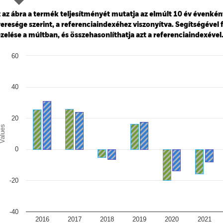
ge: 2012-07-01 00:00:00 to 2026-07-31 00:00:00.
: -50 to 25.
 az ábra a termék teljesítményét mutatja az elmúlt 10 év évenkén
eresége szerint, a referenciaindexéhez viszonyítva. Segítségével 
zelése a múltban, és összehasonlíthatja azt a referenciaindexével
art
60
r chart with 2 data series.
e chart has 1 X axis displaying categories.
e chart has 1 Y axis displaying Values. Range: -40 to 60.
40
20
alues
0
-20
-40
2016
2017
2018
2019
2020
2021