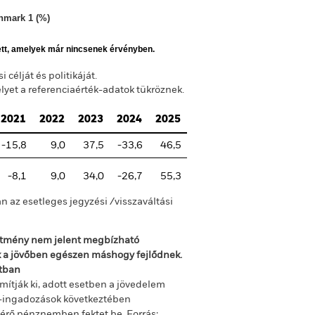
hmark 1 (%)
ett, amelyek már nincsenek érvényben.
célját és politikáját.
melyet a referenciaérték-adatok tükröznek.
2021
2022
2023
2024
2025
-15,8
9,0
37,5
-33,6
46,5
-8,1
9,0
34,0
-26,7
55,3
n az esetleges jegyzési /visszaváltási
sítmény nem jelent megbízható
ok a jövőben egészen máshogy fejlődnek.
ltban
mítják ki, adott esetben a jövedelem
m-ingadozások következtében
ltérő pénznemben fektet be.
Forrás: