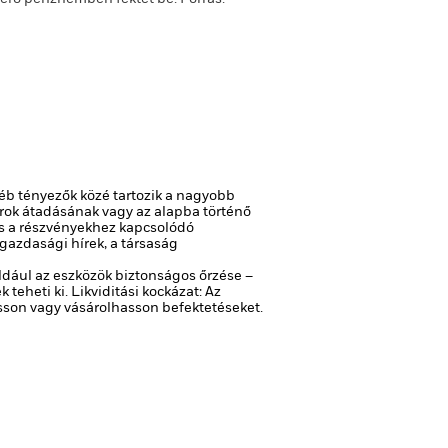
gyéb tényezők közé tartozik a nagyobb
pírok átadásának vagy az alapba történő
s a részvényekhez kapcsolódó
 gazdasági hírek, a társaság
ldául az eszközök biztonságos őrzése –
 teheti ki.
Likviditási kockázat: Az
asson vagy vásárolhasson befektetéseket.