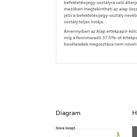
befektetésijegy-osztályra való átter
mezőben megtekintheti az alap össze
jelzi a befektetésijegy-osztály nevé
osztály teljes listája.
Amennyiben az Alap értékpapír-kölcs
míg a fennmaradó 37,5%-ot értékpap
bevételekek megosztása nem növeli az
BGF Latin American Fund
Áttekintés
Teljesítmény
Diagram
H
Since Incept.
Since Incept.
Line chart with 57 data points.