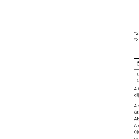
En
*2
*2
M
A 
dí
A 
út
Ab
A 
új
nö