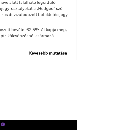
eve alatt található legördülő
sijegy-osztályokat a „Hedged” szó
sszes devizafedezett befektetésijegy-
kezett bevétel 62,5%-át kapja meg,
apír-kölcsönzésből származó
Kevesebb mutatása
ojelentés
Tájékoztató
Letöltés
Holdingok
Szakirodalom