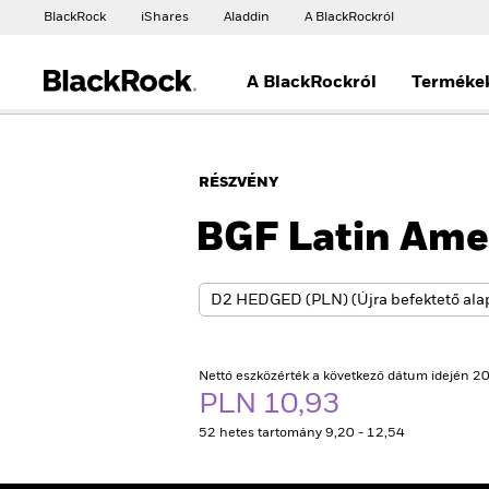
BlackRock
iShares
Aladdin
A BlackRockról
A BlackRockról
Terméke
RÉSZVÉNY
BGF Latin Ame
Nettó eszközérték a következő dátum idején 20
PLN 10,93
52 hetes tartomány 9,20 - 12,54