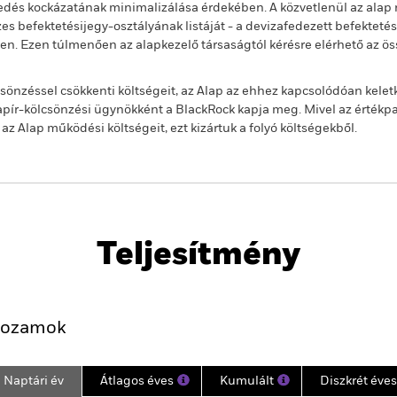
jedés kockázatának minimalizálása érdekében. A közvetlenül az alap n
s befektetésijegy-osztályának listáját - a devizafedezett befekteté
ben. Ezen túlmenően az alapkezelő társaságtól kérésre elérhető az ö
önzéssel csökkenti költségeit, az Alap az ehhez kapcsolódóan kelet
ír-kölcsönzési ügynökként a BlackRock kapja meg. Mivel az értékp
 Alap működési költségeit, ezt kizártuk a folyó költségekből.
PRIIP KID
Havi portfóli
Teljesítmény
Kulcsjelentőségű Tények
Portfólió-Menedzserek
ozamok
Naptári év
Átlagos éves
Kumulált
Diszkrét éves