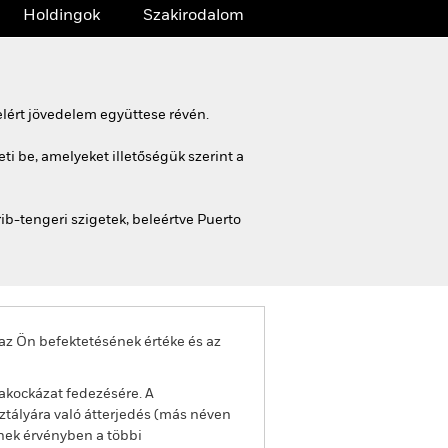
Holdingok
Szakirodalom
lért jövedelem együttese révén.
i be, amelyeket illetőségük szerint a
ib-tengeri szigetek, beleértve Puerto
az Ön befektetésének értéke és az
akockázat fedezésére. A
ztályára való átterjedés (más néven
enek érvényben a többi