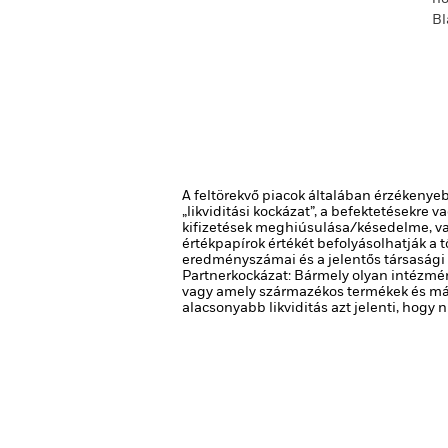
Bl
A feltörekvő piacok általában érzékenyebb
„likviditási kockázat”, a befektetésekre
kifizetések meghiúsulása/késedelme, va
értékpapírok értékét befolyásolhatják a t
eredményszámai és a jelentős társasági
Partnerkockázat: Bármely olyan intézmén
vagy amely származékos termékek és más
alacsonyabb likviditás azt jelenti, hog