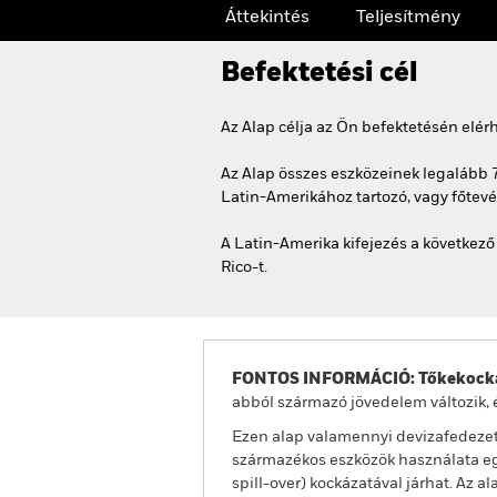
Áttekintés
Teljesítmény
Befektetési cél
Az Alap célja az Ön befektetésén elé
Az Alap összes eszközeinek legalább 7
Latin-Amerikához tartozó, vagy főtevé
A Latin-Amerika kifejezés a következő
Rico-t.
FONTOS INFORMÁCIÓ: Tőkekocká
abból származó jövedelem változik, 
Ezen alap valamennyi devizafedezet
származékos eszközök használata egy
spill-over) kockázatával járhat. Az 