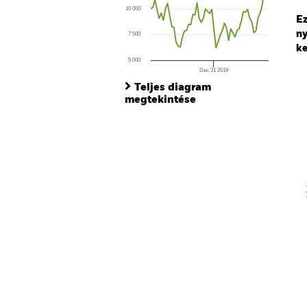
The chart has 1 X axis displaying Time. Ran
10 000
The chart has 1 Y axis displaying values. Range
Ez
ny
7 500
ke
5 000
Dec 31 2019
Ch
End of interactive chart.
Ba
Teljes diagram
Th
megtekintése
Th
V