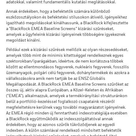
jövőben egészen máshogy fejlődnek. Abban segíthet Önnek,
Megállapodásának elveinek
adatokkal, valamint fundamentális kutatási meglátásokkal.
ekkor: 2026. júl. 17.
megsértői
hogy felmérje, hogyan kezelték az alapot a múltban
Ezt az összeget kaphatja vissza a költségek
Mérsékelt
Annak érdekében, hogy a befektetők számára különböző
ekkor: 2026. jún. 30.
Éves átlagos hozam
A részvényosztály teljesítményét a nettó eszközérték (NAV)
MSCI ESG minőségi
7,80
eszközosztályokon és befektetési stílusokon átívelő, igényeikhez
pontszám (0–10)
alapján számítják ki, adott esetben a jövedelem
MSCI - Termikus szén
0,00%
igazítható megoldásokat kínálhassunk, a BlackRock kifejlesztette
ekkor: 2026. júl. 17.
Ezt az összeget kaphatja vissza a költségek
újrabefektetésével. A befektetésből származó hozam a
ekkor: 2026. jún. 30.
Kedvező
a "BlackRock EMEA Baseline Screens” kizárási szűréseket,
Éves átlagos hozam
devizaárfolyam-ingadozások következtében növekedhet vagy
amelyek a ügyfeleink kizárási igényeinek többségére igyekeznek
Lipper globális alapbesorolás
Equity UK
MSCI - Szurokföldek
0,00%
csökkenhet, ha a múltbeli teljesítményszámítástól eltérő
megoldást kínálni.
A stresszforgatókönyv bemutatja, hogy szélsőséges piaci
ekkor: 2026. jún. 30.
ekkor: 2026. júl. 17.
pénznemben fektet be.
Forrás:
Blackrock
körülmények esetén mekkora összeget kaphat vissza.
Például ezek a kizárási szűrések mellőzik az olyan részesedéseket,
MSCI súlyozott átlagos
65,52
amelyek több mint de minimis kitettséggel rendelkeznek egyes
szénintenzitás (Tons
szektorokban/iparágakban, ideértve, de nem korlátozva többek
CO2E/$M SALES)
között az ellentmondásos fegyverek, nukleáris fegyverek, fosszilis
Üzleti részvételi lefedettség
97,76%
ekkor: 2026. júl. 17.
üzemanyagok, polgári célú fegyverek, dohánytermékek és azokra a
vállalkozásokra amik nem tartják be az ENSZ Globális
ekkor: 2026. jún. 30.
MSCI ESG % lefedettség
97,85
Megállapodását. A BlackRock EMEA Baseline Screens szűrőket az
ekkor: 2026. júl. 17.
Nem lefedett Alap
2,24%
összes új, aktív alapra Európában, a Közel-Keleten és Afrikában
százalékos aránya
MSCI ESG minőségi
(“EMEA”), alkalmazzuk, amelyek a termékirányítási strukturánkon
15,09
ekkor: 2026. jún. 30.
pontszám -
belül a portfólió-kezeléssel foglalkozó csapataink részéről
Versenytársszázalék
megfeleltetésre kerülnek vagy további magyarázatot igényelnek.
ekkor: 2026. júl. 17.
A fenti, termikus szénre és olajhomokra vonatkozó, BlackRock
Az EMEA régió minden új fenntartható indexstratégiája esetében
üzleti részvételi kitettségi adatok azokkal a vállalatokkal
a BlackRock együttműködik az indexszolgáltatóval annak
A versenytárscsoport alapjai
729
kapcsolatban kerülnek kiszámításra és jelentésre, amelyek az
érdekében, hogy az azonos szűrők tükröződjenek az egyedi
indexben. A külön számlával rendelkező minősített befektetők
MSCI ESG-kutatás meghatározása szerint bevételük több
ekkor: 2026. júl. 17.