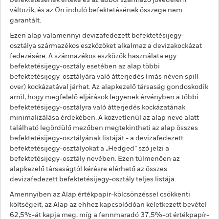
befektetésének értéke és az abból származó jövedelem
változik, és az Ön induló befektetésének összege nem
garantált.
Ezen alap valamennyi devizafedezett befektetésijegy-
osztálya származékos eszközöket alkalmaz a devizakockázat
fedezésére. A származékos eszközök használata egy
befektetésijegy-osztály esetében az alap többi
befektetésijegy-osztályára való átterjedés (más néven spill-
over) kockázatával járhat. Az alapkezelő társaság gondoskodik
arról, hogy megfelelő eljárások legyenek érvényben a többi
befektetésijegy-osztályra való átterjedés kockázatának
minimalizálása érdekében. A közvetlenül az alap neve alatt
található legördülő mezőben megtekintheti az alap összes
befektetésijegy-osztályának listáját - a devizafedezett
befektetésijegy-osztályokat a „Hedged” szó jelzi a
befektetésijegy-osztály nevében. Ezen túlmenően az
alapkezelő társaságtól kérésre elérhető az összes
devizafedezett befektetésijegy-osztály teljes listája.
Amennyiben az Alap értékpapír-kölcsönzéssel csökkenti
költségeit, az Alap az ehhez kapcsolódóan keletkezett bevétel
62,5%-át kapja meg, míg a fennmaradó 37,5%-ot értékpapír-