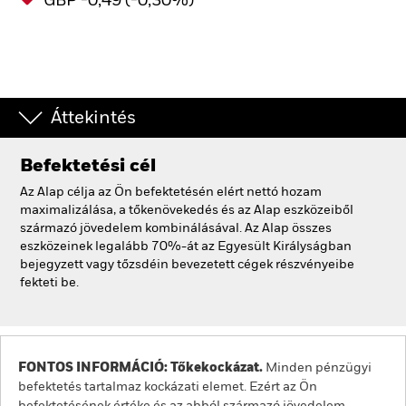
GBP -0,49 (-0,30%)
Áttekintés
Befektetési cél
Az Alap célja az Ön befektetésén elért nettó hozam
maximalizálása, a tőkenövekedés és az Alap eszközeiből
származó jövedelem kombinálásával. Az Alap összes
eszközeinek legalább 70%-át az Egyesült Királyságban
bejegyzett vagy tőzsdéin bevezetett cégek részvényeibe
fekteti be.
FONTOS INFORMÁCIÓ: Tőkekockázat.
Minden pénzügyi
befektetés tartalmaz kockázati elemet. Ezért az Ön