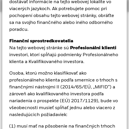
dostávať informácie na tejto webovej lokalite vo
Overview
Aladdin
viacerých jazykoch. Ak potrebujete pomoc pri
pochopení obsahu tejto webovej stránky, obráťte
Investičný prístup
sa na svojho finančného alebo iného odborného
Naša spoločnosť
Cieľom fondu je maximalizovať návratnosť vašej investície
poradcu.
kombináciou kapitálového rastu a príjmu z aktív fondu a
investovať spôsobom, ktorý bude v súlade so zásadami
Finanční sprostredkovatelia
investovania zameranými na environmentálne, sociálne a
Na tejto webovej stránke sú
Profesionálni klienti
správne riadenie (ESG). Fond investuje minimálne 70 %
investori, ktorí spĺňajú podmienky Profesionálneho
svojich celkových aktív do majetkových cenných papierov
klienta a Kvalifikovaného investora.
(napr. akcií) spoločností celosvetovo, ktorých hlavná
podnikateľská aktivita zahŕňa výskum, rozvoj, výrobu a/alebo
Osoba, ktorú možno klasifikovať ako
distribúciu novej a vznikajúcej technológie. Fond sa bude
profesionálneho klienta podľa smernice o trhoch s
zameriavať na témy technológií novej generácie vrátane
umelej inteligencie, výpočtovej techniky, automatizácie,
finančnými nástrojmi II (2014/65/EÚ, „MiFID“) a
robotiky, technologickej analytiky, elektronického
zároveň ako kvalifikovaného investora podľa
obchodovania, platobných systémov, komunikačnej
nariadenia o prospekte (EÚ) 2017/1129), bude vo
technológie a generatívneho dizajnu. V bežných trhových
všeobecnosti musieť spĺňať jednu alebo viacero z
podmienkach bude fond investovať do portfólia majetkových
nasledujúcich požiadaviek:
cenných papierov spoločností s veľkou, strednou a malou
trhovou kapitalizáciou (trhová kapitalizácia je cena akcií
(1) musí mať na pôsobenie na finančných trhoch
spoločnosti znásobená počtom vydaných akcií). Hoci je