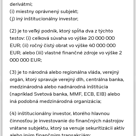
vyžiadanie od správcovskej spoločnosti
derivátmi;
V rozsahu, v akom fond vykonáva požičiavanie cenných
(i) miestny oprávnený subjekt;
papierov s cieľom znížiť náklady, fond získa 62,5 % z
(j) iný inštitucionálny investor;
vytvorených súvisiacich príjmov a zvyšných 37,5 % získa
spoločnosť BlackRock ako sprostredkovateľ požičiavania
(2) je to veľký podnik, ktorý spĺňa dva z týchto
cenných papierov. Keďže rozdelenie výnosov z požičiavania
testov: (i) celková súvaha vo výške 20 000 000
cenných papierov nezvyšuje náklady na prevádzku fondu,
EUR; (ii) ročný čistý obrat vo výške 40 000 000
bolo vylúčené z priebežných poplatkov.
EUR; alebo (iii) vlastné finančné zdroje vo výške 2
000 000 EUR;
Zobraziť menej
(3) je to národná alebo regionálna vláda, verejný
BGF Next Generation Technology Fund
orgán, ktorý spravuje verejný dlh, centrálna banka,
medzinárodná alebo nadnárodná inštitúcia
Výkonnosť
(napríklad Svetová banka, MMF, ECB, EIB) alebo
iná podobná medzinárodná organizácia;
Tabuľka
Hlavné fakty
Investície do cenných papierov v oblasti technológií
(4) inštitucionálny investor, ktorého hlavnou
podliehajú absencii alebo strate ochrany duševného
vlastníctva, rýchlym zmenám v technológiách, vládnym
činnosťou je investovanie do finančných nástrojov
Zobraziť celú tabuľku
Ukazovateľ rizika
nariadeniam a konkurencii.
Investičné riziko je koncentrované
Čisté aktíva fondu
USD 3 205 736 725
vrátane subjektu, ktorý sa venuje sekuritizácii aktív
v špecifických sektoroch, krajinách, menách alebo
k 07-aug-26
Výnosy
spoločnostiach. To znamená, že fond je citlivejší na všetky
alebo iným finančným transakciám;