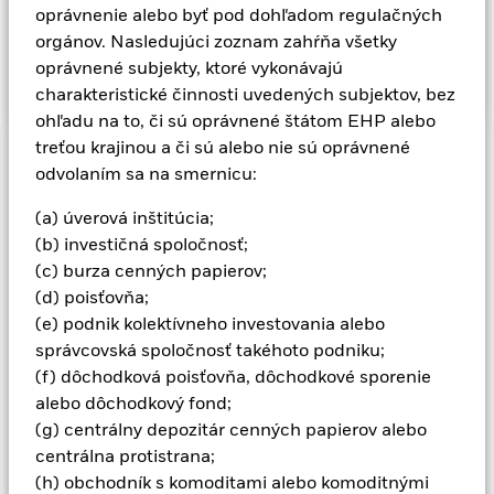
pravdepodobné, že fond bude väčšinou investovať do
oprávnenie alebo byť pod dohľadom regulačných
spoločností sídliacich na vyspelých trhoch po celom svete,
orgánov. Nasledujúci zoznam zahŕňa všetky
fond môže investovať tiež do vznikajúcich trhov.
oprávnené subjekty, ktoré vykonávajú
charakteristické činnosti uvedených subjektov, bez
ohľadu na to, či sú oprávnené štátom EHP alebo
treťou krajinou a či sú alebo nie sú oprávnené
Dôležitá informácia: Rizikový kapitál.
Hodnota investícií a
odvolaním sa na smernicu:
príjmov z nich môže klesať aj stúpať a nie je zaručená.
Investori nesmú získať späť pôvodne investovanú sumu.
(a) úverová inštitúcia;
Všetky menovo zabezpečené triedy akcií tohto fondu
(b) investičná spoločnosť;
používajú deriváty na zabezpečenie menového rizika. Použitie
(c) burza cenných papierov;
derivátov pre konkrétnu triedu akcií by mohlo predstavovať
(d) poisťovňa;
potenciálne riziko nákazy (známe aj ako „spill-over“) pre iné
(e) podnik kolektívneho investovania alebo
triedy akcií vo fonde. Správcovská spoločnosť zabezpečí, aby
správcovská spoločnosť takéhoto podniku;
boli zavedené vhodné postupy na minimalizáciu rizika nákazy
(f) dôchodková poisťovňa, dôchodkové sporenie
inej triedy akcií. Pomocou rozbaľovacieho zoznamu priamo
alebo dôchodkový fond;
pod názvom fondu zobrazíte zoznam všetkých tried akcií
fondu – triedy akcií so zaistením meny sú označené slovom
(g) centrálny depozitár cenných papierov alebo
„Hedged“ v názve triedy akcií. Úplný zoznam všetkých tried
centrálna protistrana;
akcií zabezpečených voči menám je okrem toho k dispozícii na
(h) obchodník s komoditami alebo komoditnými