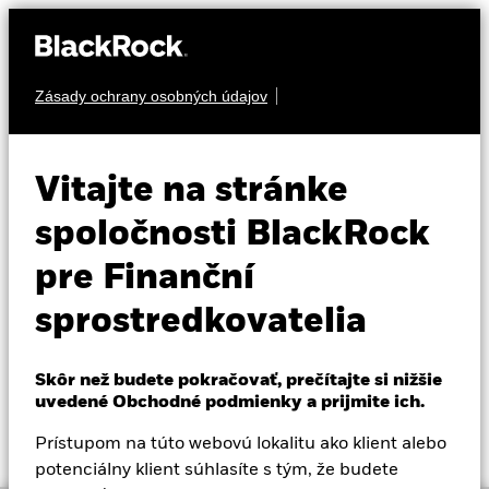
Zásady ochrany osobných údajov
O nás
AKCIA
BGF Next Generation
Produkty
Vitajte na stránke
Technology Fund
Vzdelávanie
spoločnosti BlackRock
pre Finanční
Profesionálni investori
sprostredkovatelia
Slovakia
Change location
Skôr než budete pokračovať, prečítajte si nižšie
NAV k 07-aug-26
Zmena NAV za 1 deň k 07-aug-26
uvedené Obchodné podmienky a prijmite ich.
BlackRock
EUR 28,18
EUR 0,48 (1,73%)
52 WK: 17,96 - 34,13
Prístupom na túto webovú lokalitu ako klient alebo
iShares
potenciálny klient súhlasíte s tým, že budete