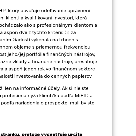
EHP, ktorý povoľuje udeľovanie oprávnení
klienti a kvalifikovaní investori, ktorá
obchádzalo ako s profesionálnym klientom a
aspoň dve z týchto kritérií: (i) za
aním žiadosti vykonala na trhoch s
2022
2023
2024
2025
amnom objeme s priemernou frekvenciou
odnota (%)
kosť jeho/jej portfólia finančných nástrojov,
ažné vklady a finančné nástroje, presahuje
2021
2022
2023
2024
2025
vala aspoň jeden rok vo finančnom sektore
znalosti investovania do cenných papierov.
24,0
-9,0
22,8
11,5
21,8
 len na informačné účely. Ak si nie ste
ko profesionálny/a klient/ka podľa MiFID a
23,3
-9,5
22,2
11,0
21,2
 podľa nariadenia o prospekte, mali by ste
nulosti nie je spoľahlivým
íjať úplne inak. Môže vám to pomôcť
ovaním hrubého výnosu, ak sa to
 stránku, pretože vysvetľuje určité
) ETF, ktorá nemusí byť rovnaká ako