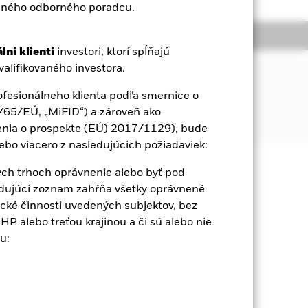
 iného odborného poradcu.
by
Literatúra
lni klienti
investori, ktorí spĺňajú
Ľ
alifikovaného investora.
ť indexu zloženého z 50 najväčších
ofesionálneho klienta podľa smernice o
4/65/EÚ, „MiFID“) a zároveň ako
denia o prospekte (EÚ) 2017/1129), bude
ebo viacero z nasledujúcich požiadaviek:
ch trhoch oprávnenie alebo byť pod
 zaručená. Investori nesmú získať
dujúci zoznam zahŕňa všetky oprávnené
tické činnosti uvedených subjektov, bez
P alebo treťou krajinou a či sú alebo nie
Zobraziť menej
u:
eet
Prospectus
Na stiahnutie
by
Literatúra