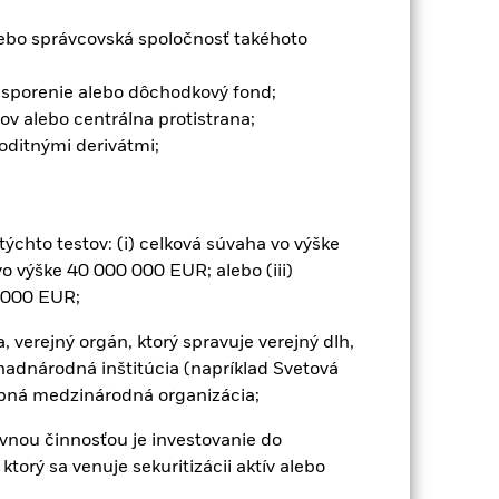
lebo správcovská spoločnosť takéhoto
 sporenie alebo dôchodkový fond;
ov alebo centrálna protistrana;
umulatívny
ditnými derivátmi;
lebo zisk za rok za posledných 10
iť, ako bol produkt spravovaný v
 týchto testov: (i) celková súvaha vo výške
vo výške 40 000 000 EUR; alebo (iii)
0 000 EUR;
, verejný orgán, ktorý spravuje verejný dlh,
adnárodná inštitúcia (napríklad Svetová
bná medzinárodná organizácia;
lavnou činnosťou je investovanie do
torý sa venuje sekuritizácii aktív alebo