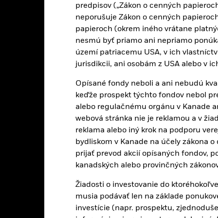
CSSX5E SW
predpisov („Zákon o cenných papieroch“
Koniec fiškálneho roka
neporušuje Zákon o cenných papieroch
papieroch (okrem iného vrátane platný
nesmú byť priamo ani nepriamo ponúk
území patriacemu USA, v ich vlastníctv
Ukazovateľ rizika
jurisdikcii, ani osobám z USA alebo v i
Opísané fondy neboli a ani nebudú kval
keďže prospekt týchto fondov nebol pr
50
Úroveň referenčnej hodnoty
alebo regulačnému orgánu v Kanade ani v
k 07-aug-26
webová stránka nie je reklamou a v ži
SX5T
Štandardná odchýlka (3 roky)
reklama alebo iný krok na podporu vere
k 31-júl-26
1,003
bydliskom v Kanade na účely zákona o 
Pomer P/E
prijať prevod akcií opísaných fondov, p
k 06-aug-26
kanadských alebo provinčných zákonov
2,57
Žiadosti o investovanie do ktoréhokoľv
musia podávať len na základe ponukov
investície (napr. prospektu, zjednodu
Registrované sídla