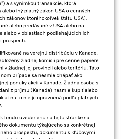
Company
) a s výnimkou transakcie, ktorá
31 júla
 alebo iný platný zákon USA o cenných
ch zákonov ktoréhokoľvek štátu USA),
ané alebo predávané v USA alebo na
e alebo v oblastiach podliehajúcich ich
ch prospech.
ifikované na verejnú distribúciu v Kanade,
edložený žiadnej komisii pre cenné papiere
EUR 16 204,89
 žiadnej jej provincii alebo teritóriu. Táto
adnom prípade sa nesmie chápať ako
12,53%
jnej ponuky akcií v Kanade. Žiadna osoba s
dani z príjmu (Kanada) nesmie kúpiť alebo
19,20
okiaľ na to nie je oprávnená podľa platných
.
ek fondu uvedeného na tejto stránke sa
ého dokumentu týkajúceho sa konkrétnej
šeného prospektu, dokumentu s kľúčovými