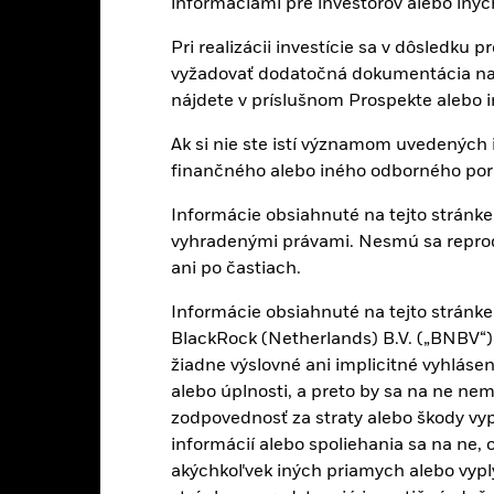
informáciami pre investorov alebo iný
Pri realizácii investície sa v dôsledku
vyžadovať dodatočná dokumentácia na ú
ech Republic
Denmark
Finland
nájdete v príslušnom Prospekte alebo
Ak si nie ste istí významom uvedených i
ungary
Italy
Liechtenst
finančného alebo iného odborného por
orway
Poland
Portugal
Informácie obsiahnuté na tejto stránk
vyhradenými právami. Nesmú sa reproduk
ovak Republic
South Africa
Spain
ani po častiach.
Informácie obsiahnuté na tejto stránke 
itzerland
Írsko
BlackRock (Netherlands) B.V. („BNBV“)
žiadne výslovné ani implicitné vyhlásen
alebo úplnosti, a preto by sa na ne ne
zodpovednosť za straty alebo škody vy
Držby
informácií alebo spoliehania sa na ne,
akýchkoľvek iných priamych alebo vyplý