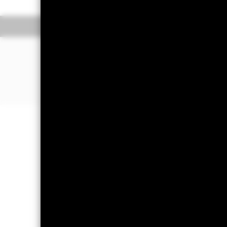
Overview
V
PREČO
CSSX5E
?
Expozícia voči 50 najväčším spoločn
Spoločnosti s vedúcim postavením v o
Použiť v jadre portfólia na dosiahnut
Dôležitá informácia: Rizikový kapit
späť pôvodne investovanú sumu.
iShares Core EURO STOXX
Overview
V