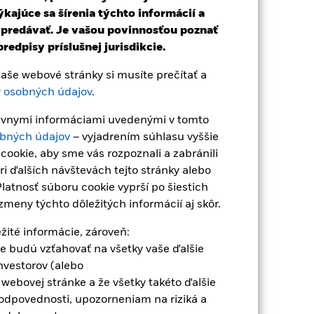
íšia od výkonnosti NAV.
ajúce sa šírenia týchto informácií a
ýkyvov, ak sa investícia vykoná v inej
u predávať. Je vašou povinnosťou poznať
ock.
redpisy príslušnej jurisdikcie.
še webové stránky si musíte prečítať a
 osobných údajov
.
právnymi informáciami uvedenými v tomto
bných údajov
– vyjadrením súhlasu vyššie
ookie, aby sme vás rozpoznali a zabránili
á, že fond je citlivejší na všetky
i ďalších návštevách tejto stránky alebo
u a cenných papierov založených na
litické a ekonomické správy, príjmy
latnosť súboru cookie vyprší po šiestich
meny týchto dôležitých informácií aj skôr.
tív alebo konanie vo funkcii protistrany
ežité informácie, zároveň:
cie budú vzťahovať na všetky vaše ďalšie
nvestorov (alebo
 webovej stránke a že všetky takéto ďalšie
odpovednosti, upozorneniam na riziká a