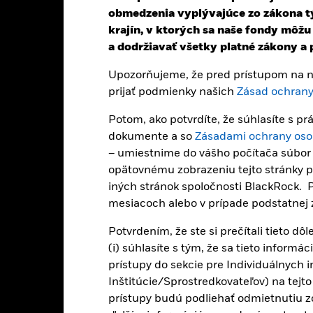
hová cena ETF. Jednotliví akcionári môžu dosiahnuť výnosy, ktoré sa l
obmedzenia vyplývajúce zo zákona týk
nos vašej investície sa môže zvýšiť alebo znížiť v dôsledku menových v
krajín, v ktorých sa naše fondy môž
ne, ako je mena použitá pri výpočte minulej výkonnosti.
Zdroj:
Blackr
a dodržiavať všetky platné zákony a p
Upozorňujeme, že pred prístupom na na
prijať podmienky našich
Zásad ochrany
Kľúčové riziká
Potom, ako potvrdíte, že súhlasíte s 
dokumente a so
Zásadami ochrany oso
– umiestnime do vášho počítača súbor c
ifických sektoroch, krajinách, menách alebo spoločnostiach. To znamen
opätovnému zobrazeniu tejto stránky pr
ké, s udržateľnosťou súvisiace alebo regulačné udalosti.
Cena majetk
ybmi akciového trhu. Medzi ostatné ovplyvňujúce faktory patria po
iných stránok spoločnosti BlackRock. P
ikoch.
mesiacoch alebo v prípade podstatnej z
ktorejkoľvek z inštitúcií poskytujúcej služby, ako je napr. úschova ak
e vystaviť triedu akcií finančnej strate.
Potvrdením, že ste si prečítali tieto dôl
(i) súhlasíte s tým, že sa tieto informá
prístupy do sekcie pre Individuálnych i
Hlavné fakty
Inštitúcie/Sprostredkovateľov) na tejto
prístupy budú podliehať odmietnutiu z