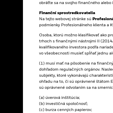
obráťte sa na svojho finančného alebo
ýkonnosť
Hlavné fakty
Drž
Finanční sprostredkovatelia
Na tejto webovej stránke sú
Profesioná
INVESTIČNÝ CIE
podmienky Profesionálneho klienta a Kv
ostiam v eurozóne
Fond sa snaží sledovať výkonnos
Osoba, ktorú možno klasifikovať ako pr
spoločností v eurozóne.
dvetví v celej Európe
trhoch s finančnými nástrojmi II (201
ie dlhodobého rastu
kvalifikovaného investora podľa naria
vo všeobecnosti musieť spĺňať jednu al
(1) musí mať na pôsobenie na finančný
ál.
Hodnota investícií a príjmov z nich môže klesať aj stúpať a nie je
dohľadom regulačných orgánov. Nasle
subjekty, ktoré vykonávajú charakteris
ohľadu na to, či sú oprávnené štátom EH
sú oprávnené odvolaním sa na smernic
PRIIP KID
Fact Sh
 50 UCITS ETF
(a) úverová inštitúcia;
(b) investičná spoločnosť;
Výkonnosť
ýkonnosť
Hlavné fakty
Drž
(c) burza cenných papierov;