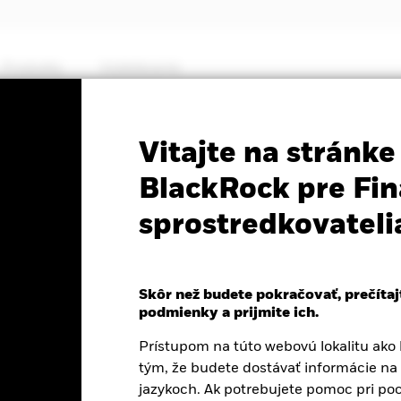
Produkty
Vzdelávanie
PRIIP KID
Fact S
Vitajte na stránke
s Core EURO STOXX 50
BlackRock pre Fin
sprostredkovateli
ETF
Skôr než budete pokračovať, prečítaj
podmienky a prijmite ich.
1 deň k 07-aug-26
Celkový výnos NAV k 06-aug-26
Prístupom na túto webovú lokalitu ako k
0,85 (0,34%)
YTD:
14,71%
tým, že budete dostávať informácie na t
jazykoch. Ak potrebujete pomoc pri po