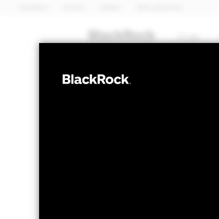
BlackRock
iShares
Aladdin
Naša spoločnosť
O nás
AKCIA
iShare
CSSX5E
UCITS 
NAV k 07-aug-26
Zmena NAV za 
EUR 254,06
EUR 
52 WK: 200,77 - 254,06