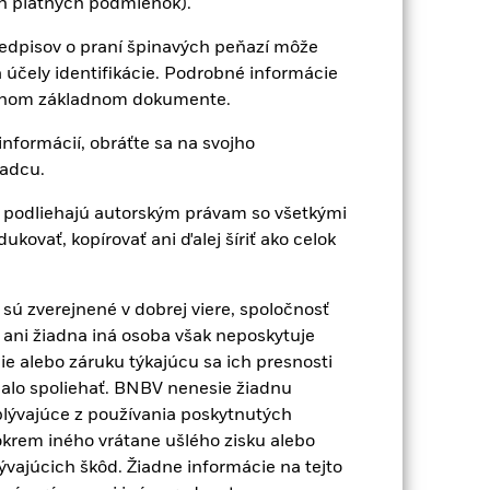
ch platných podmienok).
 predpisov o praní špinavých peňazí môže
čely identifikácie. Podrobné informácie
France
 inom základnom dokumente.
nformácií, obráťte sa na svojho
ein
Luxembursko
adcu.
Saudi Arabia
e podliehajú autorským právam so všetkými
ovať, kopírovať ani ďalej šíriť ako celok
Spojené kráľovstvo
sú zverejnené v dobrej viere, spoločnosť
 ani žiadna iná osoba však neposkytuje
ie alebo záruku týkajúcu sa ich presnosti
malo spoliehať. BNBV nenesie žiadnu
plývajúce z používania poskytnutých
 okrem iného vrátane ušlého zisku alebo
vajúcich škôd. Žiadne informácie na tejto