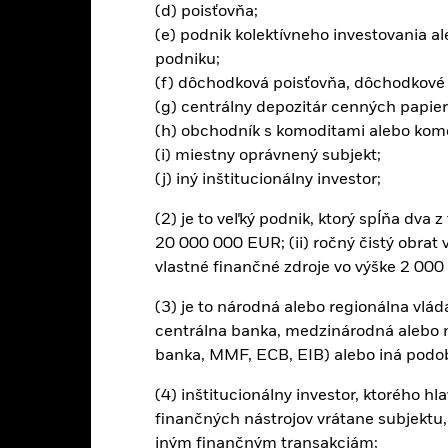
(d) poisťovňa;
(e) podnik kolektívneho investovania a
ýnosy
podniku;
(f) dôchodková poisťovňa, dôchodkové
(g) centrálny depozitár cenných papier
Kalendárny rok
Diskrétny ročný
Anualizovaný
K
(h) obchodník s komoditami alebo komo
ge: 2010-01-01 00:00:00 to 2026-08-06 00:00:00.
(i) miestny oprávnený subjekt;
e: -240 to 480.
nto graf zobrazuje výkonnosť produktu ako percentuálnu stratu a
(j) iný inštitucionálny investor;
kov v porovnaní s jeho referenčnou hodnotou. Pomôže vám posúd
nulosti, a porovnať ho s jeho referenčným indexom.
(2) je to veľký podnik, ktorý spĺňa dva z
20 000 000 EUR; (ii) ročný čistý obrat 
art
40
r chart with 2 data series.
vlastné finančné zdroje vo výške 2 00
e chart has 1 X axis displaying categories.
e chart has 1 Y axis displaying Values. Range: -20 to 40.
30
(3) je to národná alebo regionálna vláda
centrálna banka, medzinárodná alebo n
20
banka, MMF, ECB, EIB) alebo iná podo
(4) inštitucionálny investor, ktorého h
alues
10
finančných nástrojov vrátane subjektu, k
iným finančným transakciám;