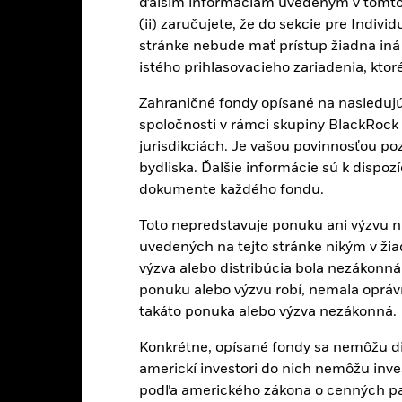
ďalším informáciám uvedeným v tomto
(ii) zaručujete, že do sekcie pre Indivi
EUR 7 957 005 893
Čisté aktíva fondu
stránke nebude mať prístup žiadna iná 
k 07-aug-26
istého prihlasovacieho zariadenia, ktor
26-jan-10
Dátum spustenia fondu
Zahraničné fondy opísané na nasledujú
EUR
Základná mena fondu
spoločnosti v rámci skupiny BlackRock 
Akcia
Referenčný index
jurisdikciách. Je vašou povinnosťou po
Iné
Nesplatené akcie
bydliska. Ďalšie informácie sú k dispo
k 07-aug-26
0,10%
dokumente každého fondu.
ISIN
Akumulácia
Toto nepredstavuje ponuku ani výzvu na
Výnos z požičiavania cenných
Írsko
uvedených na tejto stránke nikým v žiadn
papierov
k 30-jún-26
výzva alebo distribúcia bola nezákonná 
Štvrťročne
ponuku alebo výzvu robí, nemala oprávn
Štruktúra produktu
Yes
takáto ponuka alebo výzva nezákonná.
Metodika
BlackRock Asset Management
Ireland Limited
Konkrétne, opísané fondy sa nemôžu d
Emitujúca spoločnosť
The Bank of New York Mellon
americkí investori do nich nemôžu inve
Administrátor
SA/NV, Dublin Branch
podľa amerického zákona o cenných pa