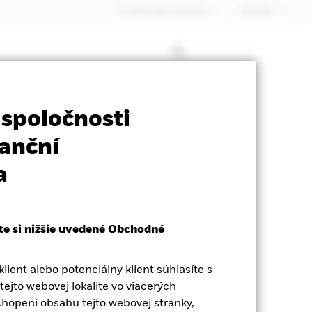
Profesionálni investori
Slovakia
heet
Prospectus
Na stiahnutie
 spoločnosti
anční
a
te si nižšie uvedené Obchodné
lient alebo potenciálny klient súhlasíte s
ejto webovej lokalite vo viacerých
chopení obsahu tejto webovej stránky,