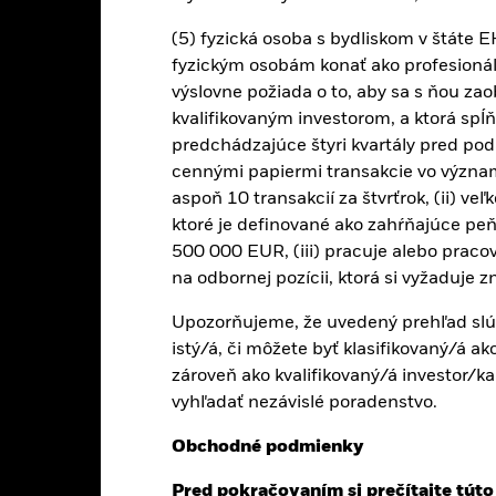
0
(5) fyzická osoba s bydliskom v štáte 
fyzickým osobám konať ako profesionálni 
-10
výslovne požiada o to, aby sa s ňou za
kvalifikovaným investorom, a ktorá spĺňa 
-20
predchádzajúce štyri kvartály pred pod
2016
2017
2018
2019
2020
2021
cennými papiermi transakcie vo význ
Celkový výnos (%)
Referenčná h
aspoň 10 transakcií za štvrťrok, (ii) veľ
d of interactive chart.
ktoré je definované ako zahŕňajúce peň
2016
2017
2018
2019
2020
500 000 EUR, (iii) pracuje alebo praco
na odbornej pozícii, ktorá si vyžaduje 
elkový výnos (%) EUR
4,4
9,7
-11,6
28,9
-2,9
Upozorňujeme, že uvedený prehľad slúži
eferenčná hodnota (%)
istý/á, či môžete byť klasifikovaný/á a
3,7
9,2
-12,0
28,2
-3,2
EUR
zároveň ako kvalifikovaný/á investor/ka
edené hodnoty sa vzťahujú na výkonnosť v minulosti.
Výkonnosť v mi
vyhľadať nezávislé poradenstvo.
azovateľom výkonnosti v budúcnosti. Trhy sa môžu v budúcnosti vyv
súdiť, ako bol fond spravovaný v minulosti
Obchodné podmienky
konnosť je uvedená na základe čistej hodnoty aktív (NAV) s reinvest
Pred pokračovaním si prečítajte túto
latňuje. Údaje o výkonnosti sú založené na čistej hodnote aktív (NAV