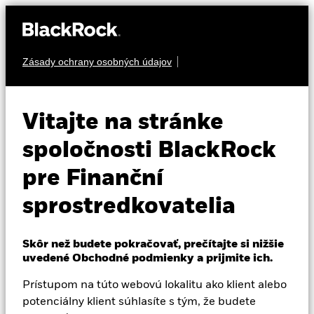
Zásady ochrany osobných údajov
O nás
AKCIA
BGF World Technology
Produkty
Vitajte na stránke
Fund
Vzdelávanie
spoločnosti BlackRock
pre Finanční
Profesionálni investori
sprostredkovatelia
Slovakia
Change location
Skôr než budete pokračovať, prečítajte si nižšie
NAV k 07-aug-26
Zmena NAV za 1 deň k 07-aug-26
uvedené Obchodné podmienky a prijmite ich.
BlackRock
EUR 125,13
EUR 1,03 (0,83%)
52 WK: 87,44 - 142,83
Prístupom na túto webovú lokalitu ako klient alebo
iShares
potenciálny klient súhlasíte s tým, že budete
Morningstar Rating