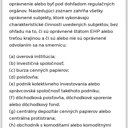
výberu podľa kritérií ESG. Taký výber podľa kritérií ESG môže
oprávnenie alebo byť pod dohľadom regulačných
mať negatívny dopad na hodnotu investícií do Fondu v
orgánov. Nasledujúci zoznam zahŕňa všetky
porovnaní s fondom bez takého výberu.
oprávnené subjekty, ktoré vykonávajú
charakteristické činnosti uvedených subjektov, bez
ohľadu na to, či sú oprávnené štátom EHP alebo
treťou krajinou a či sú alebo nie sú oprávnené
Dôležitá informácia: Rizikový kapitál.
Hodnota investícií a
príjmov z nich môže klesať aj stúpať a nie je zaručená.
odvolaním sa na smernicu:
Investori nesmú získať späť pôvodne investovanú sumu.
(a) úverová inštitúcia;
Investičné riziko je koncentrované v špecifických sektoroch,
(b) investičná spoločnosť;
krajinách, menách alebo spoločnostiach. To znamená, že fond
(c) burza cenných papierov;
je citlivejší na všetky lokalizované ekonomické, trhové,
politické, s udržateľnosťou súvisiace alebo regulačné udalosti.
(d) poisťovňa;
Na hodnotu akcií a cenných papierov súvisiacich s akciami
(e) podnik kolektívneho investovania alebo
môžu vplývať denné pohyby akciového trhu, politické faktory,
správcovská spoločnosť takéhoto podniku;
ekonomické správy, príjmy spoločnosti a významné udalosti v
(f) dôchodková poisťovňa, dôchodkové sporenie
podnikoch. Fond sa snaží vylúčiť spoločnosti zaoberajúce sa
alebo dôchodkový fond;
určitými činnosťami, ktoré sú v rozpore s kritériami ESG. Pred
investovaním do fondu preto investori musia uplatniť osobné
(g) centrálny depozitár cenných papierov alebo
etické posúdenie procesu ESG kontroly fondu. ESG kontrola
centrálna protistrana;
môže mať negatívny vplyv na hodnotu investícií fondu v
(h) obchodník s komoditami alebo komoditnými