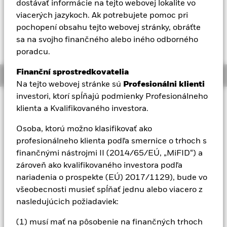
dostávať informácie na tejto webovej lokalite vo
Aladdin
viacerých jazykoch. Ak potrebujete pomoc pri
pochopení obsahu tejto webovej stránky, obráťte
sa na svojho finančného alebo iného odborného
Naša spoločnosť
poradcu.
Finanční sprostredkovatelia
Overview
Na tejto webovej stránke sú
Profesionálni klienti
investori, ktorí spĺňajú podmienky Profesionálneho
Investičný prístup
klienta a Kvalifikovaného investora.
Cena majetku a cenných papierov založených na majetku
môže byť ovplyvnená dennými pohybmi akciového trhu.
Osoba, ktorú možno klasifikovať ako
Medzi ostatné ovplyvňujúce faktory patria politické a
profesionálneho klienta podľa smernice o trhoch s
ekonomické správy, príjmy spoločnosti a významné udalosti v
finančnými nástrojmi II (2014/65/EÚ, „MiFID“) a
podnikoch. Aktívne riadenie menovej expozície cez deriváty
zároveň ako kvalifikovaného investora podľa
môže fond urobiť citlivejším na zmeny menových kurzov. Ak
nariadenia o prospekte (EÚ) 2017/1129), bude vo
sa menová expozícia, na ktorej sa fond hedguje, zvýši,
investori nemusia využiť toto zvýšenie. Fond sa snaží vylúčiť
všeobecnosti musieť spĺňať jednu alebo viacero z
spoločnosti zaoberajúce sa určitými činnosťami, ktoré sú v
nasledujúcich požiadaviek:
rozpore s kritériami ESG. Investori by preto pred investovaním
do Fondu mali učiniť osobné etické zhodnotenie princípov
(1) musí mať na pôsobenie na finančných trhoch