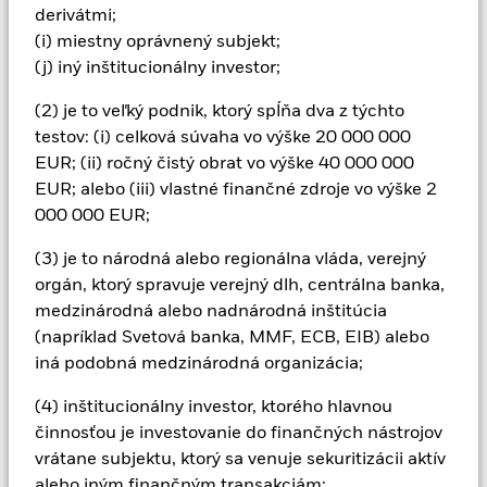
porovnaní s fondom bez takejto kontroly.
derivátmi;
Všetky menovo zabezpečené triedy akcií tohto fondu
(i) miestny oprávnený subjekt;
používajú deriváty na zabezpečenie menového rizika. Použitie
(j) iný inštitucionálny investor;
derivátov pre konkrétnu triedu akcií by mohlo predstavovať
potenciálne riziko nákazy (známe aj ako „spill-over“) pre iné
(2) je to veľký podnik, ktorý spĺňa dva z týchto
triedy akcií vo fonde. Správcovská spoločnosť zabezpečí, aby
testov: (i) celková súvaha vo výške 20 000 000
boli zavedené vhodné postupy na minimalizáciu rizika nákazy
inej triedy akcií. Pomocou rozbaľovacieho zoznamu priamo
EUR; (ii) ročný čistý obrat vo výške 40 000 000
pod názvom fondu zobrazíte zoznam všetkých tried akcií
EUR; alebo (iii) vlastné finančné zdroje vo výške 2
fondu – triedy akcií so zaistením meny sú označené slovom
000 000 EUR;
„Hedged“ v názve triedy akcií. Úplný zoznam všetkých tried
akcií zabezpečených voči menám je okrem toho k dispozícii na
(3) je to národná alebo regionálna vláda, verejný
vyžiadanie od správcovskej spoločnosti
orgán, ktorý spravuje verejný dlh, centrálna banka,
V rozsahu, v akom fond vykonáva požičiavanie cenných
medzinárodná alebo nadnárodná inštitúcia
papierov s cieľom znížiť náklady, fond získa 62,5 % z
(napríklad Svetová banka, MMF, ECB, EIB) alebo
vytvorených súvisiacich príjmov a zvyšných 37,5 % získa
iná podobná medzinárodná organizácia;
spoločnosť BlackRock ako sprostredkovateľ požičiavania
cenných papierov. Keďže rozdelenie výnosov z požičiavania
(4) inštitucionálny investor, ktorého hlavnou
cenných papierov nezvyšuje náklady na prevádzku fondu,
činnosťou je investovanie do finančných nástrojov
bolo vylúčené z priebežných poplatkov.
vrátane subjektu, ktorý sa venuje sekuritizácii aktív
alebo iným finančným transakciám;