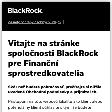
Zásady ochrany osobných údajov
O nás
AKCIA
BGF World Mining
Produkty
Vitajte na stránke
Fund
Vzdelávanie
spoločnosti BlackRock
pre Finanční
Profesionálni investori
sprostredkovatelia
Slovakia
Change location
Skôr než budete pokračovať, prečítajte si nižšie
NAV k 06-aug-26
Zmena NAV za 1 deň k 06-aug-26
uvedené Obchodné podmienky a prijmite ich.
BlackRock
USD 128,85
USD -0,34 (-0,26%)
52 WK: 79,00 - 141,72
Prístupom na túto webovú lokalitu ako klient alebo
iShares
potenciálny klient súhlasíte s tým, že budete
Morningstar Rating