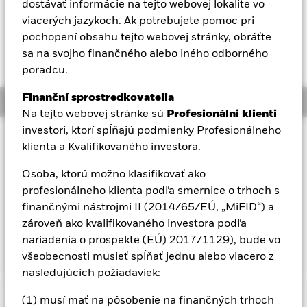
dostávať informácie na tejto webovej lokalite vo
Aladdin
viacerých jazykoch. Ak potrebujete pomoc pri
pochopení obsahu tejto webovej stránky, obráťte
sa na svojho finančného alebo iného odborného
Naša spoločnosť
poradcu.
Finanční sprostredkovatelia
Overview
Na tejto webovej stránke sú
Profesionálni klienti
investori, ktorí spĺňajú podmienky Profesionálneho
Investičný prístup
klienta a Kvalifikovaného investora.
Cieľom fondu je maximalizovať výnos z investície
kombináciou kapitálového rastu a príjmu z aktív fondu. Fond
Osoba, ktorú možno klasifikovať ako
investuje globálne minimálne 70 % svojich celkových aktív
profesionálneho klienta podľa smernice o trhoch s
do podielov spoločností, ktorých hlavnou podnikateľskou
finančnými nástrojmi II (2014/65/EÚ, „MiFID“) a
aktivitou je ťažba a/alebo výroba základných a vzácnych
zároveň ako kvalifikovaného investora podľa
kovov a/alebo minerálov. Fond nevlastní fyzické zlato alebo
nariadenia o prospekte (EÚ) 2017/1129), bude vo
kovy.
všeobecnosti musieť spĺňať jednu alebo viacero z
nasledujúcich požiadaviek:
(1) musí mať na pôsobenie na finančných trhoch
Dôležitá informácia: Rizikový kapitál.
Hodnota investícií a