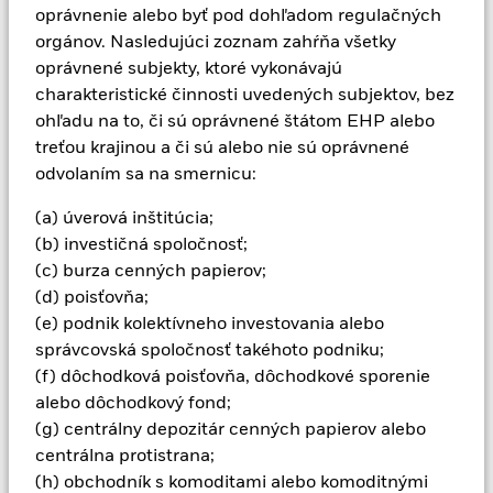
oprávnenie alebo byť pod dohľadom regulačných
príjmov z nich môže klesať aj stúpať a nie je zaručená.
orgánov. Nasledujúci zoznam zahŕňa všetky
Investori nesmú získať späť pôvodne investovanú sumu.
oprávnené subjekty, ktoré vykonávajú
Všetky menovo zabezpečené triedy akcií tohto fondu
charakteristické činnosti uvedených subjektov, bez
používajú deriváty na zabezpečenie menového rizika. Použitie
ohľadu na to, či sú oprávnené štátom EHP alebo
derivátov pre konkrétnu triedu akcií by mohlo predstavovať
potenciálne riziko nákazy (známe aj ako „spill-over“) pre iné
treťou krajinou a či sú alebo nie sú oprávnené
triedy akcií vo fonde. Správcovská spoločnosť zabezpečí, aby
odvolaním sa na smernicu:
boli zavedené vhodné postupy na minimalizáciu rizika nákazy
inej triedy akcií. Pomocou rozbaľovacieho zoznamu priamo
(a) úverová inštitúcia;
pod názvom fondu zobrazíte zoznam všetkých tried akcií
(b) investičná spoločnosť;
fondu – triedy akcií so zaistením meny sú označené slovom
(c) burza cenných papierov;
„Hedged“ v názve triedy akcií. Úplný zoznam všetkých tried
(d) poisťovňa;
akcií zabezpečených voči menám je okrem toho k dispozícii na
(e) podnik kolektívneho investovania alebo
vyžiadanie od správcovskej spoločnosti
správcovská spoločnosť takéhoto podniku;
V rozsahu, v akom fond vykonáva požičiavanie cenných
(f) dôchodková poisťovňa, dôchodkové sporenie
papierov s cieľom znížiť náklady, fond získa 62,5 % z
alebo dôchodkový fond;
vytvorených súvisiacich príjmov a zvyšných 37,5 % získa
(g) centrálny depozitár cenných papierov alebo
spoločnosť BlackRock ako sprostredkovateľ požičiavania
centrálna protistrana;
cenných papierov. Keďže rozdelenie výnosov z požičiavania
cenných papierov nezvyšuje náklady na prevádzku fondu,
(h) obchodník s komoditami alebo komoditnými