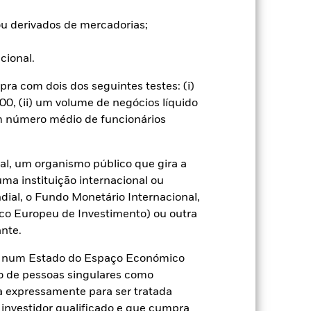
 sujeitas a maiores oscilações de
ções das taxas de juro afectarão o
u derivados de mercadorias;
 notícias políticas e económicas, os
 acções e dos títulos conexos com
conomia Circular, a gama de
ucional.
 empresas de economia circular
rta e concorrência. Os investidores
a com dois dos seguintes testes: (i)
0, (ii) um volume de negócios líquido
l. A utilização de derivados para
um número médio de funcionários
categorias de acções do fundo. A
ntos adequados quem minimizem o
o do nome do fundo, pode ver uma
al, um organismo público que gira a
assinaladas com a expressão
uma instituição internacional ou
dade gestora do fundo, uma lista
ial, o Fundo Monetário Internacional,
co Europeu de Investimento) ou outra
receberá 62,5% das receitas
nte.
os de valores mobiliários. Uma vez
do, esta foi excluída dos custos
te num Estado do Espaço Económico
o de pessoas singulares como
ça expressamente para ser tratada
Mostrar Menos
 investidor qualificado e que cumpra