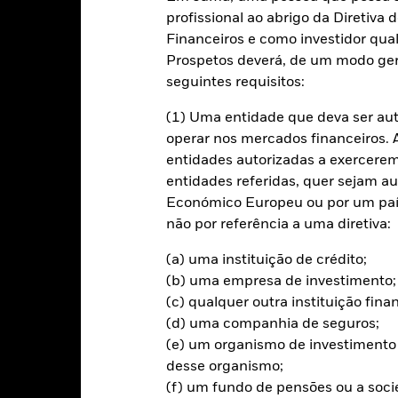
Caracteristicas da carteira
Gestores
profissional ao abrigo da Diretiv
Financeiros e como investidor qual
mento
Prospetos deverá, de um modo ger
seguintes requisitos:
o do investimento através de uma combinação de aumento do capital
(1) Uma entidade que deva ser au
s 80% do total dos seus ativos em valores mobiliários representativ
operar nos mercados financeiros. A 
 beneficiem de, ou contribuam para, o avanço da "Economia Circular
entidades autorizadas a exercerem 
a económico sustentável e visa minimizar o desperdício considerand
entidades referidas, quer sejam a
 e as operações para encorajar uma maior reutilização e reciclagem.
Económico Europeu ou por um país
não por referência a uma diretiva:
stido de acordo com a sua política Ambiental, Social e de Governação
Referência da UE Alinhado com o Acordo de Paris, conforme divulgado
(a) uma instituição de crédito;
(b) uma empresa de investimento;
(c) qualquer outra instituição fin
(d) uma companhia de seguros;
(e) um organismo de investimento 
m Risco.
O valor investido e seus rendimentos podem sofrer reduçõe
desse organismo;
ntante originalmente investido.
(f) um fundo de pensões ou a soc