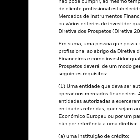
não pode cumprir, ao mesmo tempo,
de cliente profissional estabelecid
10
alues
Mercados de Instrumentos Financei
ou vários critérios de investidor qu
0
Diretiva dos Prospetos (Diretiva 
-10
Em suma, uma pessoa que possa se
profissional ao abrigo da Diretiv
-20
Financeiros e como investidor qual
Prospetos deverá, de um modo ger
-30
2016
2017
2018
2019
2020
2021
seguintes requisitos:
Índice de Referência
Retorno total (%)
(1) Uma entidade que deva ser au
d of interactive chart.
operar nos mercados financeiros. A 
2016
2017
2018
2019
2020
entidades autorizadas a exercerem 
entidades referidas, quer sejam a
etorno total (%) EUR
11,6
Económico Europeu ou por um país
ndice de Referência
não por referência a uma diretiva:
omparador 1 (%) EUR
6,7
(a) uma instituição de crédito;