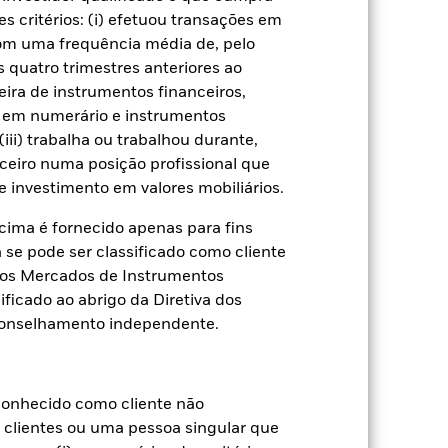
s critérios: (i) efetuou transações em
closure
Prospecto
Download
com uma frequência média de, pelo
 quatro trimestres anteriores ao
Títulos
Literatura
eira de instrumentos financeiros,
s em numerário e instrumentos
iii) trabalha ou trabalhou durante,
ceiro numa posição profissional que
 investimento em valores mobiliários.
ual
ima é fornecido apenas para fins
a se pode ser classificado como cliente
 de perda ou ganho por ano nos
a dos Mercados de Instrumentos
aliar como o produto foi gerido no
ificado ao abrigo da Diretiva dos
conselhamento independente.
onhecido como cliente não
e clientes ou uma pessoa singular que