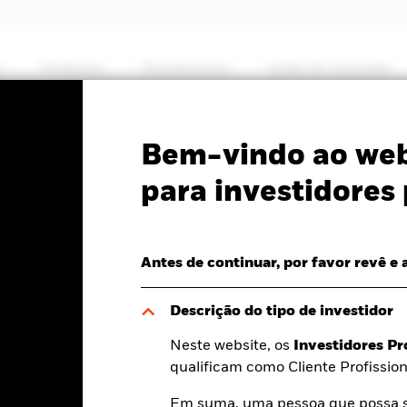
s
Produtos
Perspectivas
Visão de mercado
PRIIP KID
Ficha Informativa
SFDR Web Di
Bem-vindo ao web
Economy
para investidores 
Antes de continuar, por favor revê e 
V a dia 06 ago. 2026
Descrição do tipo de investidor
-0,07 (-0,57%)
Neste website, os
Investidores Pr
qualificam como Cliente Profission
Em suma, uma pessoa que possa se