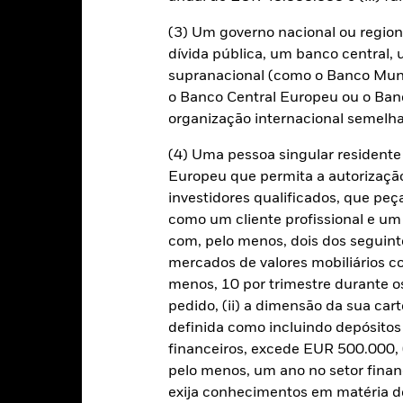
oferta e concorrência. Os investidores deverão enquadrar este fun
(3) Um governo nacional ou region
uaisquer instituições prestadoras de serviços, tais como a custódia 
dívida pública, um banco central, 
de expor o Fundo a perdas financeiras.
Risco de liquidez: Menor liq
 vender ou comprar investimentos de imediato.
supranacional (como o Banco Mund
o Banco Central Europeu ou o Ban
organização internacional semelha
Características Chave
(4) Uma pessoa singular residen
Europeu que permita a autorizaçã
investidores qualificados, que pe
USD 458 665 429
como um cliente profissional e um
Data de Início
com, pelo menos, dois dos seguinte
Moeda da categoria de acções
mercados de valores mobiliários 
Classe do activo
02 out. 2019
menos, 10 por trimestre durante os
Classificação SFDR
pedido, (ii) a dimensão da sua cart
USD
definida como incluindo depósito
Encargos Totais Correntes
MSCI All Country World Net TR
financeiros, excede EUR 500.000, (
Index (EUR)
ISIN
pelo menos, um ano no setor finan
5,00%
Investimento mínimo inicial
exija conhecimentos em matéria de