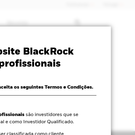
Profissionais
Portugal
Recursos
sclosure
Prospecto
Download
site BlackRock
profissionais
aceita os seguintes Termos e Condições.
ofissionais
são investidores que se
al e como Investidor Qualificado.
r classificada como cliente