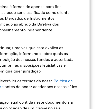
Acumulação
ima é fornecido apenas para fins
UCITS
a se pode ser classificado como cliente
Sector Equity Ecology
a dos Mercados de Instrumentos
ificado ao abrigo da Diretiva dos
Base de determinação de preços
diários e futuros
conselhamento independente.
BHNMYR6
tinuar, uma vez que esta explica as
 informação, informando sobre quais os
ribuição dos nossos fundos é autorizada.
umprir as disposições legislativas e
a
em qualquer jurisdição.
everá ler os termos da nossa
Política de
de
antes de poder aceder aos nossos sítios
14,69%
mação legal contida neste documento e a
4,87
 à colocação de um
cookie
no seu