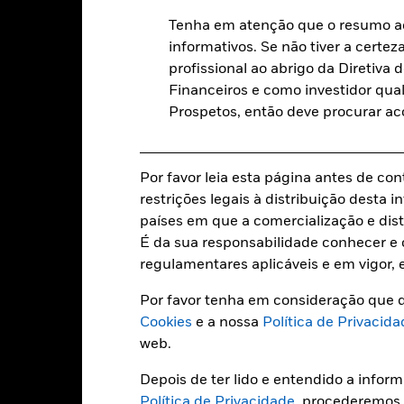
1,50%
Uso de renda
Tenha em atenção que o resumo ac
0,00%
Estrutura regulatória
informativos. Se não tiver a certez
USD 1 000,00
Categoria Morningstar
profissional ao abrigo da Diretiv
Financeiros e como investidor qual
Frequência de contratação
Luxemburgo
Prospetos, então deve procurar a
BlackRock (Luxembourg) S.A.
SEDOL
Data de transacção + 3 dias
Por favor leia esta página antes de con
33UD GR
restrições legais à distribuição desta
países em que a comercialização e dist
É da sua responsabilidade conhecer e c
Caracteristicas da carteir
regulamentares aplicáveis e em vigor, 
Por favor tenha em consideração que d
Cookies
e a nossa
Política de Privacida
44
Desvio padrão (3 anos)
web.
a 31 jul. 2026
Depois de ter lido e entendido a infor
31,92
P/B ratio
Política de Privacidade
, procederemos
a 30 jun. 2026