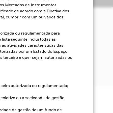
Títulos
Literatura
a dos Mercados de Instrumentos
ificado de acordo com a Diretiva dos
al, cumprir com um ou vários dos
 e rendimento dos ativos do Fundo.
torizada ou regulamentada para
os de capital próprio (ou seja,
lista seguinte inclui todas as
". O conceito de Economia Circular
as atividades características das
o o ciclo de vida completo dos
utorizadas por um Estado do Espaço
 terceiro e quer sejam autorizadas ou
 (ESG), conforme descrito no prospeto,
 no prospeto. Para mais detalhes,
anceira autorizada ou regulamentada;
coletivo ou a sociedade de gestão
s ou aumentos e não são garantidos.
iedade de gestão de um fundo de