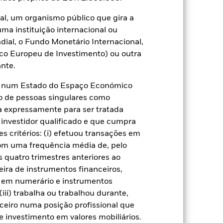
do numa estratégia de investimento mais
al, um organismo público que gira a
de ativos ou a atuação como contraparte
uma instituição internacional ou
uidez significa que não há compradores
ial, o Fundo Monetário Internacional,
co Europeu de Investimento) ou outra
nte.
te num Estado do Espaço Económico
o de pessoas singulares como
ça expressamente para ser tratada
 investidor qualificado e que cumpra
02 out. 2019
s critérios: (i) efetuou transações em
EUR
com uma frequência média de, pelo
Acções
 quatro trimestres anteriores ao
Artigo 9.º
eira de instrumentos financeiros,
s em numerário e instrumentos
1,81%
iii) trabalha ou trabalhou durante,
LU2041044178
ceiro numa posição profissional que
USD 5 000,00
 investimento em valores mobiliários.