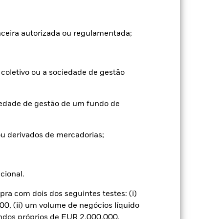
argos de subscrição/resgate são
sempenho passado não é um indicador
anceira autorizada ou regulamentada;
orma muito diferente no futuro. Pode
(VLA), com o rendimento bruto
aumentar ou diminuir em resultado de
coletivo ou a sociedade de gestão
o a utilizada no cálculo do
iedade de gestão de um fundo de
u derivados de mercadorias;
ucional.
as a maiores oscilações de preço do que
juro afetarão o valor do investimento.
a com dois dos seguintes testes: (i)
icas, os resultados das empresas e
 em ações.
Devido aos critérios aplicados
0, (ii) um volume de negócios líquido
ue o fundo pode investir poderá ser
undos próprios de EUR 2.000.000.
a preocupações ambientais, impostos,