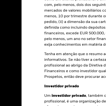
com, pelo menos, dois dos seguinte
PRIIP KID
Ficha Informativa
SFDR Web Dis
mercados de valores mobiliários 
Rentabilidade
menos, 10 por trimestre durante os
Caracteristicas da carteira
Gestores
pedido, (ii) a dimensão da sua cart
definida como incluindo depósito
financeiros, excede EUR 500.000, (
entabilidade
pelo menos, um ano no setor finan
exija conhecimentos em matéria de
Ano de calendário
Média anual
Acumulado
An
Tenha em atenção que o resumo ac
informativos. Se não tiver a certez
ge: 2019-09-30 00:00:00 to 2026-07-31 00:00:00.
te gráfico mostra o desempenho do produto como a percentagem
profissional ao abrigo da Diretiv
: -50 to 100.
timos 6 anos face ao seu índice de referência. Pode ajudá-lo a av
Financeiros e como investidor qual
ssado e a compará-lo com o seu índice de referência.
Prospetos, então deve procurar a
art
40
r chart with 2 data series.
Investidor privado
e chart has 1 X axis displaying categories.
e chart has 1 Y axis displaying Values. Range: -30 to 40.
30
Um
investidor privado
, também c
profissional, é uma organização d
20