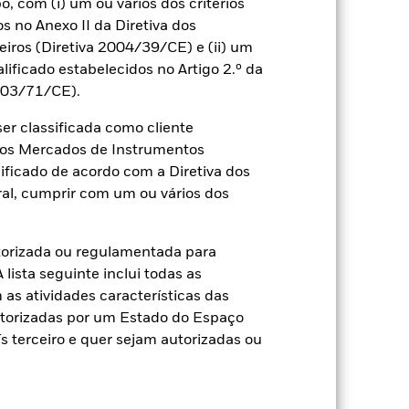
 com (i) um ou vários dos critérios
os no Anexo II da Diretiva dos
ros (Diretiva 2004/39/CE) e (ii) um
alificado estabelecidos no Artigo 2.º da
2003/71/CE).
r classificada como cliente
a dos Mercados de Instrumentos
ificado de acordo com a Diretiva dos
al, cumprir com um ou vários dos
2022
2023
2024
2025
 Comparador 1 (%)
torizada ou regulamentada para
lista seguinte inclui todas as
2021
2022
2023
2024
2025
as atividades características das
utorizadas por um Estado do Espaço
27,2
-22,5
11,6
8,8
-11,1
 terceiro e quer sejam autorizadas ou
27,5
-13,0
18,1
25,3
7,9