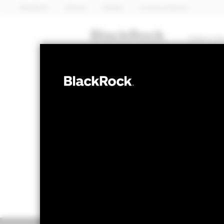
BlackRock
iShares
Aladdin
A nossa empresa
Sobre nó
ACÇÕES
BGF Circular 
NAV a 06 ago. 2026
Variação do NA
EUR 12,24
EUR 
52 semanas 10,84 - 12,84