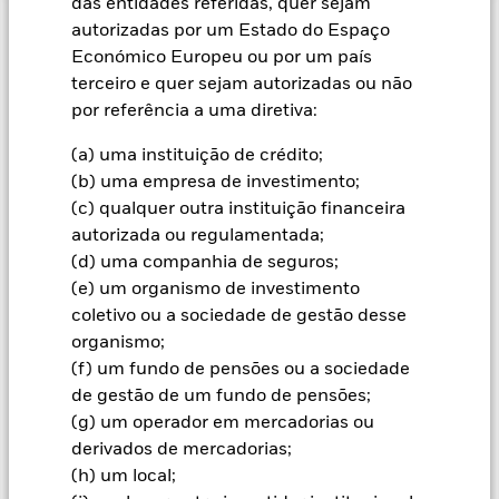
das entidades referidas, quer sejam
autorizadas por um Estado do Espaço
Informação Importante: Capital em Risco.
O valor investido
e seus rendimentos podem sofrer reduções ou aumentos e
Económico Europeu ou por um país
não são garantidos. Investidores podem não reaver o
terceiro e quer sejam autorizadas ou não
montante originalmente investido.
por referência a uma diretiva:
Em geral, os mercados emergentes são mais sensíveis às
(a) uma instituição de crédito;
condições económicas e políticas do que os mercados
desenvolvidos. Entre os fatores a considerar há um maior
(b) uma empresa de investimento;
"risco de liquidez", restrições ao investimento ou à
(c) qualquer outra instituição financeira
transferência de ativos, não entrega ou entrega tardia de
autorizada ou regulamentada;
títulos ou de pagamentos ao Fundo, assim como riscos
(d) uma companhia de seguros;
relaconados com a sustentabilidade. Os movimentos diários
(e) um organismo de investimento
dos mercados de acções, influenciados por factores como as
notícias políticas e económicas, os resultados das empresas e
coletivo ou a sociedade de gestão desse
acontecimentos importantes da vida das empresas, podem
organismo;
afectar o valor das acções e dos títulos conexos com acções. A
(f) um fundo de pensões ou a sociedade
gestão activa da exposição cambial através de derivados pode
de gestão de um fundo de pensões;
tornar o Fundo mais sensível às variações das taxas de
(g) um operador em mercadorias ou
câmbio. Se as exposições cambiais cobertas pelo Fundo
apreciarem, os investidores poderão não vir a beneficiar dessa
derivados de mercadorias;
apreciação. O Fundo pode procurar excluir Fundos que não
(h) um local;
estejam sujeitos a requisitos em matéria de ASG. Por