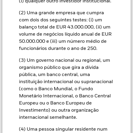
(i) qualquer outro investidor institucional.
conseguinte, os investidores devem efetuar uma avaliação
ética pessoal da análise de ASG do Fundo antes de investirem
(2) Uma grande empresa que cumpra
no Fundo. Essa análise de ASG pode ter um impacto negativo
com dois dos seguintes testes: (i) um
no valor dos investimentos do Fundo em comparação com um
balanço total de EUR 43.000.000, (ii) um
fundo que não esteja sujeito a essa mesma análise.
Todas as categorias de acções com cobertura cambial utilizam
volume de negócios líquido anual de EUR
derivados para a cobertura do risco cambial. A utilização de
50.000.000 e (iii) um número médio de
derivados para uma categoria de acções pode implicar o risco
funcionários durante o ano de 250.
de contágio (também designado por “spill-over”) a outras
categorias de acções do fundo. A sociedade gestora do fundo
(3) Um governo nacional ou regional, um
envidará os esforços necessários para garantir a aplicação de
organismo público que gira a dívida
procedimentos adequados quem minimizem o risco de
pública, um banco central, uma
contágio a outra categoria de acções. Através da caixa de lista
instituição internacional ou supranacional
pendente imediatamente abaixo do nome do fundo, pode ver
(como o Banco Mundial, o Fundo
uma lista de todas as categorias de acções do fundo – as
Monetário Internacional, o Banco Central
categorias de acções com cobertura cambial estão
assinaladas com a expressão “Hedged” no nome da categoria
Europeu ou o Banco Europeu de
de acções. Além disso, está disponível, mediante pedido
Investimento) ou outra organização
dirigido à sociedade gestora do fundo, uma lista completa de
internacional semelhante.
todas as categorias de acções com cobertura cambial.
(4) Uma pessoa singular residente num
Na medida em que o Fundo efetua empréstimos de valores