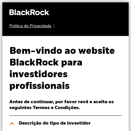
Política de Privacidade
Sobre nós
ACÇÕES
BGF Global Equity
Produtos
Bem-vindo ao website
Income Fund
Perspectivas
BlackRock para
investidores
Visão de mercado
profissionais
Recursos
Antes de continuar, por favor revê e aceita os
Profissionais
NAV a 07 ago. 2026
seguintes Termos e Condições.
EUR 18,21
52 semanas 15,02 - 18,33
Portugal
Descrição do tipo de investidor
Change location
Variação do NAV a dia 07 ago. 2026