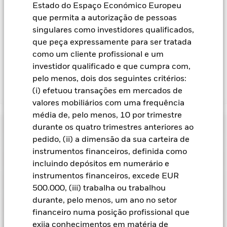
Estado do Espaço Económico Europeu
mobiliários para reduzir os custos, o Fundo receberá 62,5%
das receitas associadas geradas e os restantes 37,5% serão
que permita a autorização de pessoas
recebidos pela BlackRock enquanto agente de empréstimos
singulares como investidores qualificados,
de valores mobiliários. Uma vez que a partilha de receitas de
que peça expressamente para ser tratada
empréstimos de valores mobiliários não aumenta os custos
como um cliente profissional e um
de gestão do Fundo, esta foi excluída dos custos correntes.
investidor qualificado e que cumpra com,
pelo menos, dois dos seguintes critérios:
(i) efetuou transações em mercados de
Mostrar Menos
valores mobiliários com uma frequência
BGF Global Equity Income Fund
média de, pelo menos, 10 por trimestre
Rentabilidade
durante os quatro trimestres anteriores ao
pedido, (ii) a dimensão da sua carteira de
Crescimento hipotético de 10.000
instrumentos financeiros, definida como
Características Chave
Em geral, os mercados emergentes são mais sensíveis às
incluindo depósitos em numerário e
condições económicas e políticas do que os mercados
instrumentos financeiros, excede EUR
desenvolvidos. Entre os fatores a considerar há um maior
Ver gráfico completo
Caracteristicas da carteira
"Risco de Liquidez", restrições ao investimento ou à
500.000, (iii) trabalha ou trabalhou
Valor líquido de inventário do
USD 1 168 633 714
transferência de ativos, não entrega ou entrega tardia de
fundo
durante, pelo menos, um ano no setor
títulos ou de pagamentos ao Fundo, assim como riscos
Indicador de risco
a 07 ago. 2026
relacionados com a sustentabilidade.
Os movimentos diários
Número de participações
49
financeiro numa posição profissional que
dos mercados de ações, influenciados por fatores como as
a 30 jun. 2026
Data de lançamento
12 nov. 2010
exija conhecimentos em matéria de
notícias políticas e económicas, os resultados das empresas e