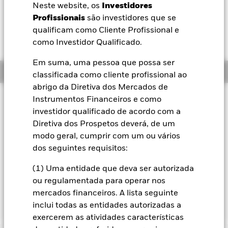
EUR -0,05 (-0,27%)
Neste website, os
Investidores
BlackRock
Profissionais
são investidores que se
qualificam como Cliente Profissional e
iShares
como Investidor Qualificado.
Em suma, uma pessoa que possa ser
Aladdin
Resumo
classificada como cliente profissional ao
abrigo da Diretiva dos Mercados de
A nossa empresa
Filosofia de investimento
Instrumentos Financeiros e como
investidor qualificado de acordo com a
O Fundo Global Equity Income visa um rendimento acima da
média a partir dos seus investimentos em acções sem
Diretiva dos Prospetos deverá, de um
sacrificar o crescimento do capital a longo prazo. O Fundo
modo geral, cumprir com um ou vários
investe globalmente pelo menos 70% dos seus activos totais
dos seguintes requisitos:
em acções de empresas domiciliadas, ou que exerçam a
parte predominante da sua actividade económica, em
(1) Uma entidade que deva ser autorizada
mercados desenvolvidos. Este Fundo distribui o rendimento
ou regulamentada para operar nos
bruto, sem deduzir as despesas. A exposição da moeda é
mercados financeiros. A lista seguinte
gerida de uma forma flexível.
inclui todas as entidades autorizadas a
exercerem as atividades características