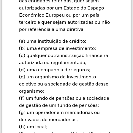
das entidades referidas, quer sejam
Informação Importante: Capital em Risco.
O valor investido
autorizadas por um Estado do Espaço
e seus rendimentos podem sofrer reduções ou aumentos e
Económico Europeu ou por um país
não são garantidos. Investidores podem não reaver o
terceiro e quer sejam autorizadas ou não
montante originalmente investido.
por referência a uma diretiva:
Os movimentos diários dos mercados de acções,
influenciados por factores como as notícias políticas e
(a) uma instituição de crédito;
económicas, os resultados das empresas e acontecimentos
(b) uma empresa de investimento;
importantes da vida das empresas, podem afectar o valor das
acções e dos títulos conexos com acções. O Fundo pode
(c) qualquer outra instituição financeira
procurar excluir Fundos que não estejam sujeitos a requisitos
autorizada ou regulamentada;
em matéria de ASG. Por conseguinte, os investidores devem
(d) uma companhia de seguros;
efetuar uma avaliação ética pessoal da análise de ASG do
(e) um organismo de investimento
Fundo antes de investirem no Fundo. Essa análise de ASG
coletivo ou a sociedade de gestão desse
pode ter um impacto negativo no valor dos investimentos do
Fundo em comparação com um fundo que não esteja sujeito
organismo;
a essa mesma análise.
(f) um fundo de pensões ou a sociedade
Todas as categorias de acções com cobertura cambial utilizam
de gestão de um fundo de pensões;
derivados para a cobertura do risco cambial. A utilização de
(g) um operador em mercadorias ou
derivados para uma categoria de acções pode implicar o risco
derivados de mercadorias;
de contágio (também designado por “spill-over”) a outras
(h) um local;
categorias de acções do fundo. A sociedade gestora do fundo