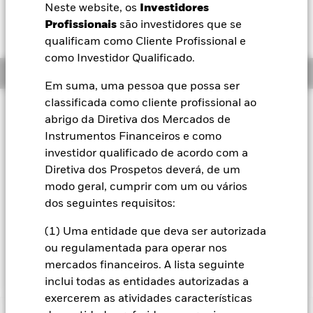
Neste website, os
Investidores
BlackRock
Profissionais
são investidores que se
qualificam como Cliente Profissional e
iShares
como Investidor Qualificado.
Resumo
Em suma, uma pessoa que possa ser
Aladdin
classificada como cliente profissional ao
Filosofia de investimento
abrigo da Diretiva dos Mercados de
A nossa empresa
O Fundo US Growth visa maximizar a rentabilidade total.
Instrumentos Financeiros e como
O Fundo investe pelo menos 70% do total dos seus activos
investidor qualificado de acordo com a
em acções de empresas domiciliadas em ou que exerçam a
Diretiva dos Prospetos deverá, de um
parte predominante da sua actividade económica nos EUA.
O Fundo coloca particular ênfase em empresas que,
modo geral, cumprir com um ou vários
na opinião do Consultor de Investimento, demonstram
dos seguintes requisitos:
características de investimento de crescimento, tais como
taxas de crescimento acima da média em termos de
(1) Uma entidade que deva ser autorizada
resultados líquidos ou de vendas e um retorno de capital
ou regulamentada para operar nos
elevado ou em crescimento.
mercados financeiros. A lista seguinte
inclui todas as entidades autorizadas a
exercerem as atividades características