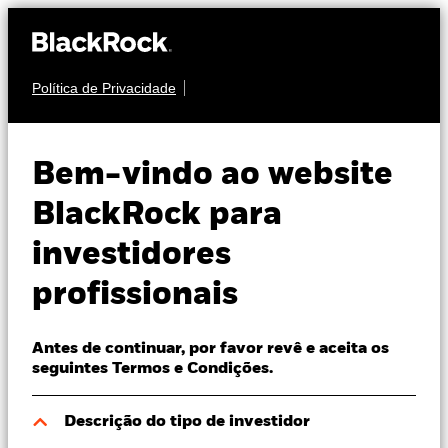
Política de Privacidade
Sobre nós
ACÇÕES
BGF US Growth Fund
Produtos
Bem-vindo ao website
Perspectivas
BlackRock para
investidores
Visão de mercado
profissionais
Recursos
NAV a 07 ago. 2026
USD 55,30
Antes de continuar, por favor revê e aceita os
52 semanas 41,62 - 56,11
Profissionais
seguintes Termos e Condições.
Variação do NAV a dia 07 ago. 2026
Rating Morningstar
Portugal
USD 0,35 (0,64%)
Descrição do tipo de investidor
Change location