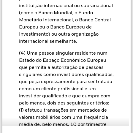
fogo civis, tabaco e infratores do Pacto Global das Nações
instituição internacional ou supranacional
Unidas. Os Rastreios Iniciais da BlackRock EMEA são aplicados a
(como o Banco Mundial, o Fundo
todos os fundos ativos novos na Europa, Médio Oriente e África
(“EMEA”), com base no princípio "respeitar ou justificar", pelas
Monetário Internacional, o Banco Central
nossas equipas de gestão de carteiras no âmbito da nossa
Europeu ou o Banco Europeu de
estrutura de gestão de produtos. Para todas as estratégias de
Investimento) ou outra organização
índice sustentável novas na EMEA, a BlackRock trabalha com o
internacional semelhante.
fornecedor do índice para refletir os mesmos rastreios no índice
personalizado. Os investidores qualificados com contas
(4) Uma pessoa singular residente num
separadas podem ter rastreios de exclusão definidos com
critérios específicos, conforme determinado pelo investidor. A
Estado do Espaço Económico Europeu
definição dos rastreios iniciais e da sua adoção para fundos
que permita a autorização de pessoas
sustentáveis rastreados é gerida pelo Conselho de Produtos
singulares como investidores qualificados,
Sustentáveis ("CPS"). O atual fornecedor de dados ASG predefinido
para estes Rastreios Iniciais é a MSCI, mas as equipas de
que peça expressamente para ser tratada
investimento podem optar por utilizar a Sustainalytics ou outras
como um cliente profissional e um
fontes de dados personalizadas, conforme necessário.
investidor qualificado e que cumpra com,
Para outras divulgações relacionadas com o SFDR a nível do
pelo menos, dois dos seguintes critérios:
fundo/subfundo, consulte a(s) secção(ões) Objetivo e Política de
(i) efetuou transações em mercados de
Investimento específica(s) do fundo/subfundo e a informação de
valores mobiliários com uma frequência
referência no prospeto que está disponível no website.
média de, pelo menos, 10 por trimestre
durante os quatro trimestres anteriores ao