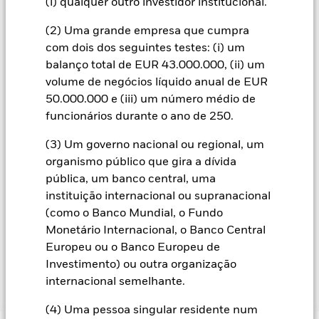
(i) qualquer outro investidor institucional.
envidará os esforços necessários para garantir a aplicação de
procedimentos adequados quem minimizem o risco de
(2) Uma grande empresa que cumpra
contágio a outra categoria de acções. Através da caixa de lista
pendente imediatamente abaixo do nome do fundo, pode ver
com dois dos seguintes testes: (i) um
uma lista de todas as categorias de acções do fundo – as
balanço total de EUR 43.000.000, (ii) um
categorias de acções com cobertura cambial estão
volume de negócios líquido anual de EUR
assinaladas com a expressão “Hedged” no nome da categoria
50.000.000 e (iii) um número médio de
de acções. Além disso, está disponível, mediante pedido
funcionários durante o ano de 250.
dirigido à sociedade gestora do fundo, uma lista completa de
todas as categorias de acções com cobertura cambial.
(3) Um governo nacional ou regional, um
Na medida em que o Fundo efetua empréstimos de valores
organismo público que gira a dívida
mobiliários para reduzir os custos, o Fundo receberá 62,5%
pública, um banco central, uma
das receitas associadas geradas e os restantes 37,5% serão
instituição internacional ou supranacional
recebidos pela BlackRock enquanto agente de empréstimos
(como o Banco Mundial, o Fundo
de valores mobiliários. Uma vez que a partilha de receitas de
Monetário Internacional, o Banco Central
empréstimos de valores mobiliários não aumenta os custos
Europeu ou o Banco Europeu de
de gestão do Fundo, esta foi excluída dos custos correntes.
Investimento) ou outra organização
internacional semelhante.
Mostrar Menos
(4) Uma pessoa singular residente num
BGF US Growth Fund