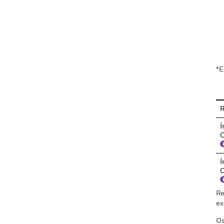
En
*E
R
Í
C
Í
C
Re
ex
Os