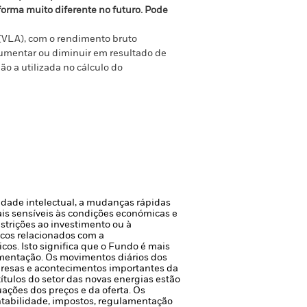
orma muito diferente no futuro. Pode
(VLA), com o rendimento bruto
aumentar ou diminuir em resultado de
o a utilizada no cálculo do
iedade intelectual, a mudanças rápidas
is sensíveis às condições económicas e
estrições ao investimento ou à
scos relacionados com a
cos. Isto significa que o Fundo é mais
amentação.
Os movimentos diários dos
mpresas e acontecimentos importantes da
ítulos do setor das novas energias estão
ações dos preços e da oferta.
Os
entabilidade, impostos, regulamentação