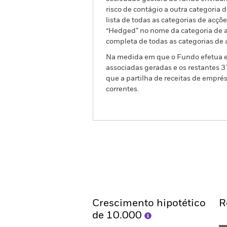
risco de contágio a outra categoria
lista de todas as categorias de acç
“Hedged” no nome da categoria de ac
completa de todas as categorias de 
Na medida em que o Fundo efetua em
associadas geradas e os restantes 
que a partilha de receitas de empré
correntes.
BGF Multi-Theme Equity 
Resumo
Rentabilidade
Crescimento hipotético
R
de 10.000