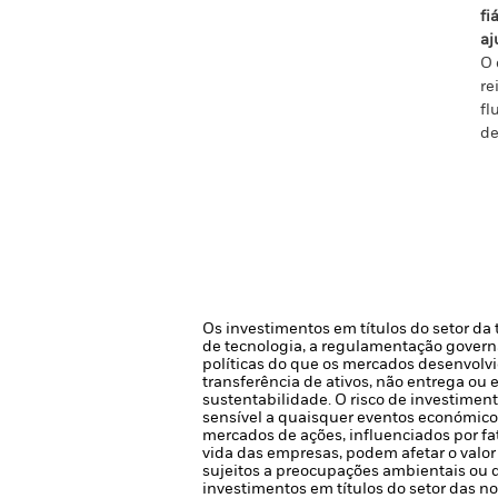
fi
aj
O 
re
fl
de
Os investimentos em títulos do setor da
de tecnologia, a regulamentação govern
políticas do que os mercados desenvolvid
transferência de ativos, não entrega ou
sustentabilidade.
O risco de investimen
sensível a quaisquer eventos económico
mercados de ações, influenciados por fa
vida das empresas, podem afetar o valor 
sujeitos a preocupações ambientais ou 
investimentos em títulos do setor das n