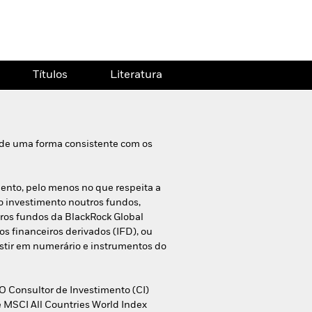
Títulos
Literatura
 de uma forma consistente com os
mento, pelo menos no que respeita a
do investimento noutros fundos,
tros fundos da BlackRock Global
s financeiros derivados (IFD), ou
stir em numerário e instrumentos do
 O Consultor de Investimento (CI)
 MSCI All Countries World Index