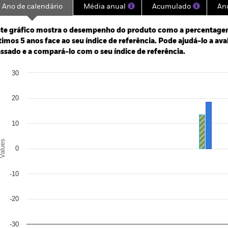
Ano de calendário
Média anual
Acumulado
An
ge: 2020-06-30 00:00:00 to 2026-07-31 00:00:00.
te gráfico mostra o desempenho do produto como a percentagem
: 0 to 90.
timos 5 anos face ao seu índice de referência. Pode ajudá-lo a av
ssado e a compará-lo com o seu índice de referência.
art
30
r chart with 3 data series.
e chart has 1 X axis displaying categories.
e chart has 1 Y axis displaying Values. Range: -30 to 30.
20
10
alues
0
-10
-20
-30