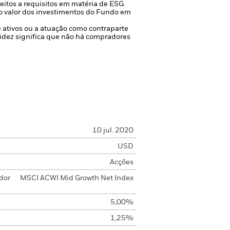
itos a requisitos em matéria de ESG.
no valor dos investimentos do Fundo em
de ativos ou a atuação como contraparte
uidez significa que não há compradores
10 jul. 2020
USD
Acções
dor
MSCI ACWI Mid Growth Net Index
5,00%
1,25%