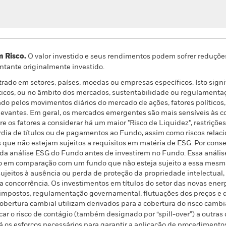
m Risco.
O valor investido e seus rendimentos podem sofrer reduçõe
ntante originalmente investido.
trado em setores, países, moedas ou empresas específicos. Isto signi
icos, ou no âmbito dos mercados, sustentabilidade ou regulamentação
do pelos movimentos diários do mercado de ações, fatores políticos,
evantes. Em geral, os mercados emergentes são mais sensíveis às c
 os fatores a considerar há um maior "Risco de Liquidez", restrições
ardia de títulos ou de pagamentos ao Fundo, assim como riscos relac
que não estejam sujeitos a requisitos em matéria de ESG. Por cons
l da análise ESG do Fundo antes de investirem no Fundo. Essa análi
o em comparação com um fundo que não esteja sujeito a essa mesma
 sujeitos à ausência ou perda de proteção da propriedade intelectual
concorrência. Os investimentos em títulos do setor das novas energ
impostos, regulamentação governamental, flutuações dos preços e d
bertura cambial utilizam derivados para a cobertura do risco cambia
ar o risco de contágio (também designado por “spill-over”) a outras 
á os esforços necessários para garantir a aplicação de procedime