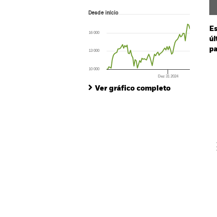
Desde início
Desde início
Line chart with 74 data points.
The chart has 1 X axis displaying Time. Ran
Es
16 000
The chart has 1 Y axis displaying values. Range
úl
pa
13 000
Ch
10 000
Ba
Dez 31 2024
End of interactive chart.
Th
Ver gráfico completo
Th
V