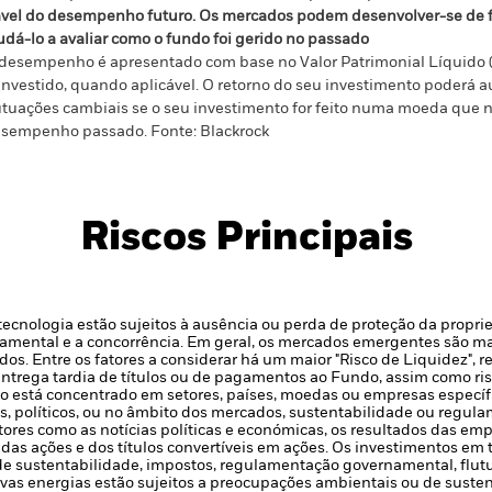
ável do desempenho futuro. Os mercados podem desenvolver-se de f
udá-lo a avaliar como o fundo foi gerido no passado
desempenho é apresentado com base no Valor Patrimonial Líquido 
investido, quando aplicável. O retorno do seu investimento poderá 
utuações cambiais se o seu investimento for feito numa moeda que nã
sempenho passado. Fonte: Blackrock
Riscos Principais
 tecnologia estão sujeitos à ausência ou perda de proteção da propr
amental e a concorrência.
Em geral, os mercados emergentes são ma
os. Entre os fatores a considerar há um maior "Risco de Liquidez", r
 entrega tardia de títulos ou de pagamentos ao Fundo, assim como ri
to está concentrado em setores, países, moedas ou empresas específi
s, políticos, ou no âmbito dos mercados, sustentabilidade ou regul
tores como as notícias políticas e económicas, os resultados das e
das ações e dos títulos convertíveis em ações.
Os investimentos em t
de sustentabilidade, impostos, regulamentação governamental, flutu
ovas energias estão sujeitos a preocupações ambientais ou de sust