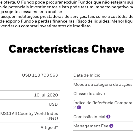
e oferta.
O Fundo pode procurar excluir Fundos que não estejam suje
o de potenciais investimentos e isto pode ter um impacto negativo 
a sujeito a essa mesma análise.
uaisquer instituições prestadoras de serviços, tais como a custódia 
de expor o Fundo a perdas financeiras.
Risco de liquidez: Menor liq
 vender ou comprar investimentos de imediato.
Características Chave
USD 118 703 563
Data de Início
Moeda da categoria de acções
Classe do activo
10 jul. 2020
Índice de Referência Compara
USD
2
MSCI All Country World Index
Comissão inicial
(Net)
Management Fee
Artigo 8º