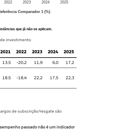
2022
2023
2024
2025
Referência Comparador 1 (%)
stâncias que já não se aplicam.
 de investimento.
2021
2022
2023
2024
2025
13,5
-20,2
11,9
6,0
17,2
18,5
-18,4
22,2
17,5
22,3
argos de subscrição/resgate são
sempenho passado não é um indicador