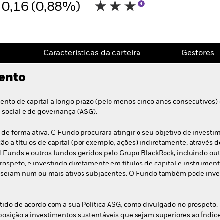
0,16 (0,88%)
Caracteristicas da carteira
Gestores
mento
nto de capital a longo prazo (pelo menos cinco anos consecutivos)
 social e de governança (ASG).
e forma ativa. O Fundo procurará atingir o seu objetivo de investi
o a títulos de capital (por exemplo, ações) indiretamente, através 
 Funds e outros fundos geridos pelo Grupo BlackRock, incluindo ou
ospeto, e investindo diretamente em títulos de capital e instrumento
 baseiam num ou mais ativos subjacentes. O Fundo também pode inve
stido de acordo com a sua Política ASG, como divulgado no prospeto.
sição a investimentos sustentáveis que sejam superiores ao Índice