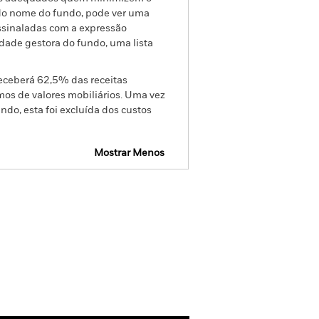
o do nome do fundo, pode ver uma
assinaladas com a expressão
dade gestora do fundo, uma lista
receberá 62,5% das receitas
os de valores mobiliários. Uma vez
do, esta foi excluída dos custos
Mostrar Menos
SFDR Web Disclosure
Download
Títulos
Literatura