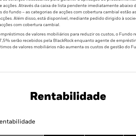
 de acções. Através da caixa de lista pendente imediatamente abaix
ões do fundo – as categorias de acções com cobertura cambial estão 
ções. Além disso, está disponível, mediante pedido dirigido à socie
acções com cobertura cambial.
préstimos de valores mobiliários para reduzir os custos, o Fundo 
37,5% serão recebidos pela BlackRock enquanto agente de empréstim
stimos de valores mobiliários não aumenta os custos de gestão do Fun
PRIIP KID
Ficha Informativa
Prospecto
Fund
Rentabilidade
Caracteristicas da carteira
Gestores
entabilidade