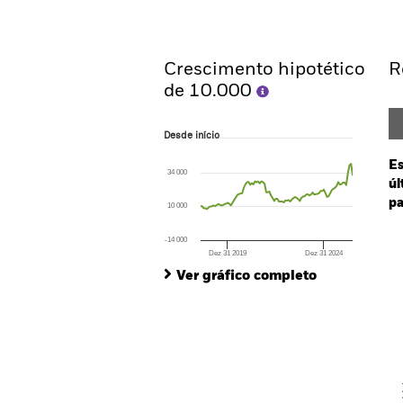
Resumo
Rentabilidade
Crescimento hipotético
R
de 10.000
Desde início
Desde início
Line chart with 96 data points.
The chart has 1 X axis displaying Time. Ran
Es
34 000
The chart has 1 Y axis displaying values. Rang
úl
pa
10 000
Ch
-14 000
Ba
Dez 31 2019
Dez 31 2024
End of interactive chart.
Th
Ver gráfico completo
Th
V