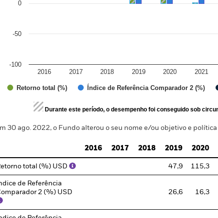
0
-50
-100
2016
2017
2018
2019
2020
2021
Índice de Referência Comparador 2 (%)
Retorno total (%)
d of interactive chart.
Durante este período, o desempenho foi conseguido sob circun
m 30 ago. 2022, o Fundo alterou o seu nome e/ou objetivo e política
2016
2017
2018
2019
2020
etorno total (%) USD
47,9
115,3
ndice de Referência
omparador 2 (%) USD
26,6
16,3