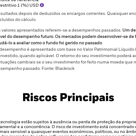
ndice de Referência
estritivo 1 (%) USD
sultados depois de deduzidos os encargos correntes. Quaisquer enc
cluídos do cálculo.
 valores apresentados referem-se a desempenhos passados.
Um de
ável do desempenho futuro. Os mercados podem desenvolver-se de f
udá-lo a avaliar como o fundo foi gerido no passado
desempenho é apresentado com base no Valor Patrimonial Líquido 
investido, quando aplicável. O retorno do seu investimento poderá 
utuações cambiais se o seu investimento for feito numa moeda que nã
sempenho passado. Fonte: Blackrock
Riscos Principais
 tecnologia estão sujeitos à ausência ou perda de proteção da propr
amental e a concorrência.
O risco de investimento está concentrado
é mais sensível a quaisquer eventos económicos, políticos, ou no âm