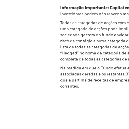
Informação Importante: Capital e
Investidores podem não reaver o mo
Todas as categorias de acções com co
uma categoria de acções pode implic
sociedade gestora do fundo envidar
risco de contágio a outra categoria
lista de todas as categorias de acç
“Hedged” no nome da categoria de ac
completa de todas as categorias de 
Na medida em que o Fundo efetua em
associadas geradas e os restantes 
que a partilha de receitas de empré
correntes.
BGF Next Generation Tec
Fund