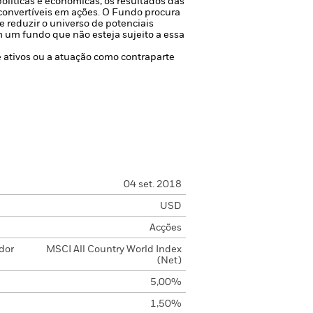
olíticas e económicas, os resultados das
convertíveis em ações.
O Fundo procura
 reduzir o universo de potenciais
 um fundo que não esteja sujeito a essa
de ativos ou a atuação como contraparte
04 set. 2018
USD
Acções
dor
MSCI All Country World Index
(Net)
5,00%
1,50%