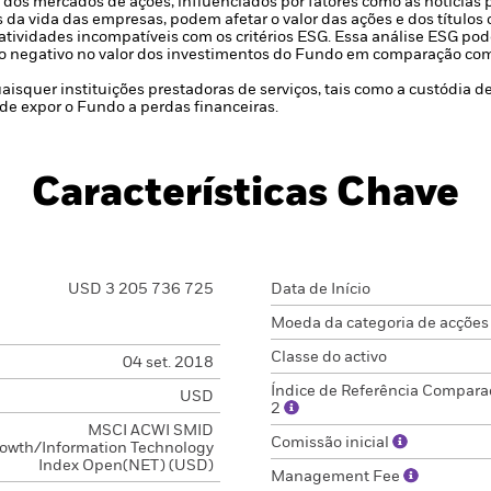
dos mercados de ações, influenciados por fatores como as notícias p
a vida das empresas, podem afetar o valor das ações e dos títulos 
atividades incompatíveis com os critérios ESG. Essa análise ESG pode
to negativo no valor dos investimentos do Fundo em comparação com
uaisquer instituições prestadoras de serviços, tais como a custódia 
de expor o Fundo a perdas financeiras.
Características Chave
USD 3 205 736 725
Data de Início
Moeda da categoria de acções
Classe do activo
04 set. 2018
Índice de Referência Compara
USD
2
MSCI ACWI SMID
Comissão inicial
owth/Information Technology
Index Open(NET) (USD)
Management Fee