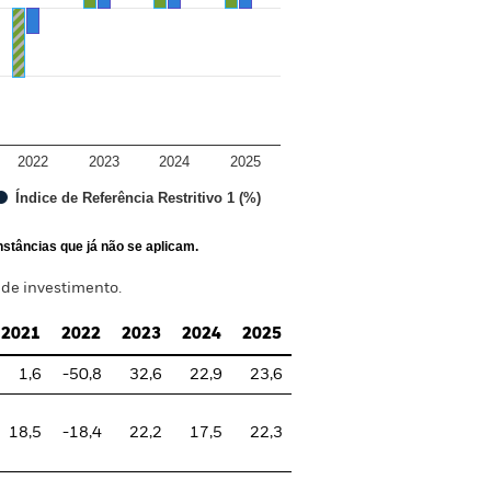
2022
2023
2024
2025
Índice de Referência Restritivo 1 (%)
stâncias que já não se aplicam.
 de investimento.
2021
2022
2023
2024
2025
1,6
-50,8
32,6
22,9
23,6
18,5
-18,4
22,2
17,5
22,3