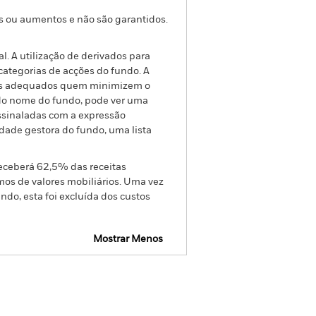
s ou aumentos e não são garantidos.
l. A utilização de derivados para
categorias de acções do fundo. A
ntos adequados quem minimizem o
o do nome do fundo, pode ver uma
assinaladas com a expressão
dade gestora do fundo, uma lista
receberá 62,5% das receitas
os de valores mobiliários. Uma vez
do, esta foi excluída dos custos
Mostrar Menos
cto
SFDR Web Disclosure