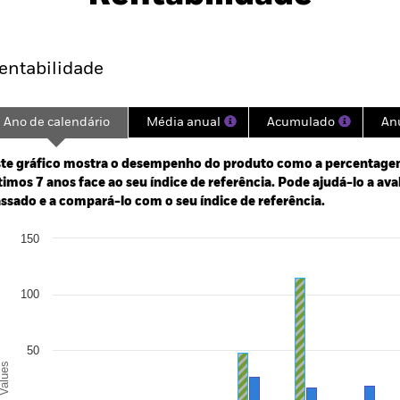
Caracteristicas da carteira
Gestores
entabilidade
Ano de calendário
Média anual
Acumulado
An
ge: 2018-08-01 00:00:00 to 2026-07-31 00:00:00.
te gráfico mostra o desempenho do produto como a percentagem
e: -240 to 480.
timos 7 anos face ao seu índice de referência. Pode ajudá-lo a av
ssado e a compará-lo com o seu índice de referência.
art
150
r chart with 3 data series.
e chart has 1 X axis displaying categories.
e chart has 1 Y axis displaying Values. Range: -100 to 150.
100
50
alues