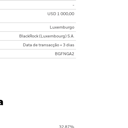
-
USD 1 000,00
Luxemburgo
BlackRock (Luxembourg) S.A.
Data de transacção + 3 dias
BGFNGA2
a
32,87%