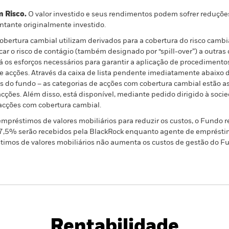
m Risco.
O valor investido e seus rendimentos podem sofrer reduçõe
ntante originalmente investido.
bertura cambial utilizam derivados para a cobertura do risco cambia
ar o risco de contágio (também designado por “spill-over”) a outras 
á os esforços necessários para garantir a aplicação de procedime
 de acções. Através da caixa de lista pendente imediatamente abaix
ões do fundo – as categorias de acções com cobertura cambial estão 
ções. Além disso, está disponível, mediante pedido dirigido à socie
acções com cobertura cambial.
préstimos de valores mobiliários para reduzir os custos, o Fundo 
37,5% serão recebidos pela BlackRock enquanto agente de empréstim
stimos de valores mobiliários não aumenta os custos de gestão do Fun
PRIIP KID
Ficha Informativa
Prospe
hnology
Download
Rentabilidade