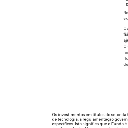
Í
R
Re
ex
Os
fi
aj
O 
re
fl
de
Os investimentos em títulos do setor da
de tecnologia, a regulamentação govern
específicos. Isto significa que o Fundo 