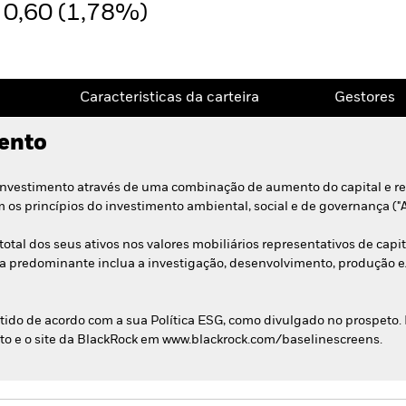
0,60 (1,78%)
Caracteristicas da carteira
Gestores
mento
 investimento através de uma combinação de aumento do capital e r
 os princípios do investimento ambiental, social e de governança ("
al dos seus ativos nos valores mobiliários representativos de capita
 predominante inclua a investigação, desenvolvimento, produção e/
stido de acordo com a sua Política ESG, como divulgado no prospeto.
eto e o site da BlackRock em www.blackrock.com/baselinescreens.