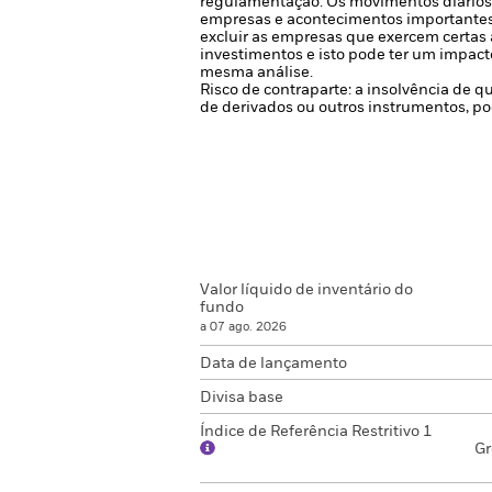
regulamentação.
Os movimentos diários 
empresas e acontecimentos importantes d
excluir as empresas que exercem certas 
investimentos e isto pode ter um impac
mesma análise.
Risco de contraparte: a insolvência de q
de derivados ou outros instrumentos, po
Valor líquido de inventário do
fundo
a 07 ago. 2026
Data de lançamento
Divisa base
Índice de Referência Restritivo 1
Gr