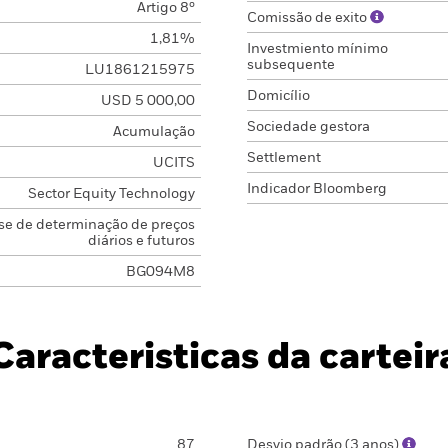
Artigo 8º
Comissão de exito
1,81%
Investmiento mínimo
subsequente
LU1861215975
Domicílio
USD 5 000,00
Sociedade gestora
Acumulação
Settlement
UCITS
Indicador Bloomberg
Sector Equity Technology
se de determinação de preços
diários e futuros
BG094M8
Caracteristicas da carteir
87
Desvio padrão (3 anos)