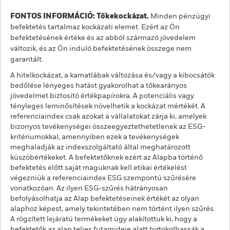
FONTOS INFORMÁCIÓ: Tőkekockázat.
Minden pénzügyi
befektetés tartalmaz kockázati elemet. Ezért az Ön
befektetésének értéke és az abból származó jövedelem
változik, és az Ön induló befektetésének összege nem
garantált.
A hitelkockázat, a kamatlábak változása és/vagy a kibocsátók
bedőlése lényeges hatást gyakorolhat a tőkearányos
jövedelmet biztosító értékpapírokra. A potenciális vagy
tényleges leminősítések növelhetik a kockázat mértékét. A
referenciaindex csak azokat a vállalatokat zárja ki, amelyek
bizonyos tevékenységei összeegyeztethetetlenek az ESG-
kritériumokkal, amennyiben ezek a tevékenységek
meghaladják az indexszolgáltató által meghatározott
küszöbértékeket. A befektetőknek ezért az Alapba történő
befektetés előtt saját maguknak kell etikai értékelést
végezniük a referenciaindex ESG szempontú szűrésére
vonatkozóan. Az ilyen ESG-szűrés hátrányosan
befolyásolhatja az Alap befektetéseinek értékét az olyan
alaphoz képest, amely tekintetében nem történt ilyen szűrés.
A rögzített lejáratú termékeket úgy alakítottuk ki, hogy a
befektetők az alap teljes futamideje alatt birtokolhassák a