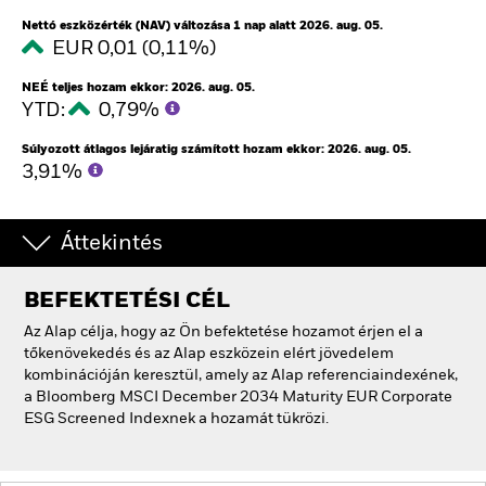
Nettó eszközérték (NAV) változása 1 nap alatt 2026. aug. 05.
EUR 0,01 (0,11%)
NEÉ teljes hozam ekkor: 2026. aug. 05.
YTD:
0,79%
Súlyozott átlagos lejáratig számított hozam ekkor: 2026. aug. 05.
3,91%
Áttekintés
BEFEKTETÉSI CÉL
Az Alap célja, hogy az Ön befektetése hozamot érjen el a
tőkenövekedés és az Alap eszközein elért jövedelem
kombinációján keresztül, amely az Alap referenciaindexének,
a Bloomberg MSCI December 2034 Maturity EUR Corporate
ESG Screened Indexnek a hozamát tükrözi.