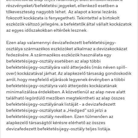
részvényeket/befektetési jegyeket, ellenkező esetben a
tőkeveszteség nagyobb lehet. Az alapot a korai lezárás
fokozott kockázata is fenyegetheti. Tekintettel a birtokolt
eszközök változó jellegére, a befektetők által vállalt kockázatok
az egyes időszakokban eltérőek lesznek.
Ezen alap valamennyi devizafedezett befektetésijegy-
osztálya származékos eszközöket alkalmaz a devizakockázat
fedezésére. A származékos eszközök használata egy
befektetésijegy-osztály esetében az alap többi
befektetésijegy-osztályára való átterjedés (más néven spill-
over) kockázatával járhat. Az alapkezelő társaság gondoskodik
arról, hogy megfelelő eljárások legyenek érvényben a többi
befektetésijegy-osztályra való átterjedés kockázatának
minimalizálása érdekében. A közvetlenül az alap neve alatt
található legördülő mezőben megtekintheti az alap összes
befektetésijegy-osztályának listáját - a devizafedezett
befektetésijegy-osztályokat a „Hedged” szó jelzi a
befektetésijegy-osztály nevében. Ezen túlmenően az
alapkezelő társaságtól kérésre elérhető az összes
devizafedezett befektetésijegy-osztály teljes listája.