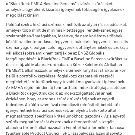
Mérsékelt
ekkor: 2026. aug. 05.
Éves átlagos hozam
MSCI ESG minőségi
7,46
a "BlackRock EMEA Baseline Screens” kizárási szűréseket,
hónapnál rövidebb ideje vesznek részt értékpapír-
eltérő pénznemben kerül sor.
Forrás:
Blackrock
pontszám (0–10)
amelyek a ügyfeleink kizárási igényeinek többségére igyekeznek
kölcsönzésben. A feltüntetett adatok múltbeli teljesítményre
MSCI - Termikus szén
0,00%
ekkor: 2026. júl. 17.
Ezt az összeget kaphatja vissza a költségek
megoldást kínálni.
vonatkoznak. A múltbeli teljesítmény nem ad megbízható
ekkor: 2026. aug. 05.
Kedvező
Éves átlagos hozam
előrejelzést az aktuális vagy jövőbeli eredményeket illetően.
Lipper globális alapbesorolás
Target Maturity Bond EUR
Például ezek a kizárási szűrések mellőzik az olyan részesedéseket,
MSCI - Szurokföldek
0,00%
2020+
A BlackRock alapelve az, hogy negyedévente egy hónapos
A stresszforgatókönyv bemutatja, hogy szélsőséges piaci
amelyek több mint de minimis kitettséggel rendelkeznek egyes
ekkor: 2026. aug. 05.
ekkor: 2026. júl. 17.
késleltetéssel közzéteszi a teljesítményre vonatkozó
körülmények esetén mekkora összeget kaphat vissza.
szektorokban/iparágakban, ideértve, de nem korlátozva többek
információkat. Ez azt jelenti, hogy a 2019.01.01. és
között az ellentmondásos fegyverek, nukleáris fegyverek, fosszilis
MSCI súlyozott átlagos
108,51
2019.12.31. közötti hozamokat 2020.02.01-jétől kezdve lehet
üzemanyagok, polgári célú fegyverek, dohánytermékek és azokra a
szénintenzitás (Tons
közzétenni.
CO2E/$M SALES)
vállalkozásokra amik nem tartják be az ENSZ Globális
Üzleti részvételi lefedettség
88,45%
ekkor: 2026. júl. 17.
Megállapodását. A BlackRock EMEA Baseline Screens szűrőket az
A maximálisan kihelyezett összeg idővel növekedhet vagy
összes új, aktív alapra Európában, a Közel-Keleten és Afrikában
ekkor: 2026. aug. 05.
MSCI-implikált hőmérséklet-
> 2,0-2,5°C
(“EMEA”), alkalmazzuk, amelyek a termékirányítási strukturánkon
csökkenhet.
emelkedés (0-3,0+ °C)
belül a portfólió-kezeléssel foglalkozó csapataink részéről
Nem lefedett Alap
11,55%
ekkor: 2026. júl. 17.
megfeleltetésre kerülnek vagy további magyarázatot igényelnek.
százalékos aránya
Az értékpapír-kölcsönzésnél fennáll a veszteség kockázata, ha
Az EMEA régió minden új fenntartható indexstratégiája esetében
ekkor: 2026. aug. 05.
a kölcsönvevő nem teljesít, mielőtt az értékpapírokat
MSCI ESG % lefedettség
97,79
a BlackRock együttműködik az indexszolgáltatóval annak
ekkor: 2026. júl. 17.
visszaadják, és a piaci mozgások miatt a birtokolt biztosíték
érdekében, hogy az azonos szűrők tükröződjenek az egyedi
A fenti, termikus szénre és olajhomokra vonatkozó, BlackRock
értéke lecsökkent és/vagy a kölcsönzött értékpapírok értéke
MSCI ESG minőségi
80,25
indexben. A külön számlával rendelkező minősített befektetők
üzleti részvételi kitettségi adatok azokkal a vállalatokkal
megemelkedett.
pontszám -
igényelhetnek kizárási szűréseket, amelyek a befektető által
kapcsolatban kerülnek kiszámításra és jelentésre, amelyek az
Versenytársszázalék
meghatározott specifikus kritériumokhoz igazodnak. Az alapvető
MSCI ESG-kutatás meghatározása szerint bevételük több
ekkor: 2026. júl. 17.
szűrők meghatározását és azoknak a fenntartható, vizsgált
mint 5%-át termikus szénből vagy olajhomokból nyerik. Azon
alapokra történő alkalmazását a Fenntartható Termékek Tanácsa
A versenytárscsoport alapjai
562
vállalatokra vonatkozóan, amelyek (0%-os bevételi
(Sustainable Product Council, SPC) szabályozza. Ezen alapvető