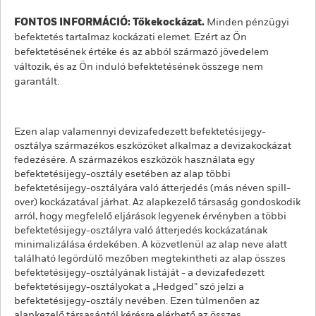
FONTOS INFORMÁCIÓ: Tőkekockázat.
Minden pénzügyi
befektetés tartalmaz kockázati elemet. Ezért az Ön
befektetésének értéke és az abból származó jövedelem
változik, és az Ön induló befektetésének összege nem
garantált.
Ezen alap valamennyi devizafedezett befektetésijegy-
osztálya származékos eszközöket alkalmaz a devizakockázat
fedezésére. A származékos eszközök használata egy
befektetésijegy-osztály esetében az alap többi
befektetésijegy-osztályára való átterjedés (más néven spill-
over) kockázatával járhat. Az alapkezelő társaság gondoskodik
arról, hogy megfelelő eljárások legyenek érvényben a többi
befektetésijegy-osztályra való átterjedés kockázatának
minimalizálása érdekében. A közvetlenül az alap neve alatt
található legördülő mezőben megtekintheti az alap összes
befektetésijegy-osztályának listáját - a devizafedezett
befektetésijegy-osztályokat a „Hedged” szó jelzi a
befektetésijegy-osztály nevében. Ezen túlmenően az
alapkezelő társaságtól kérésre elérhető az összes