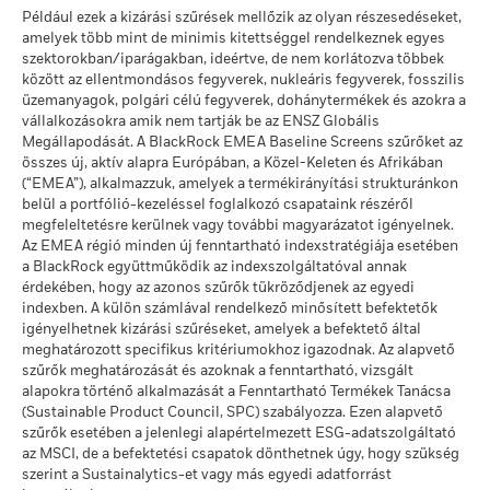
Éves átlagos hozam
Összhozam, %
Lipper globális alapbesorolás
Bond USD Short Term
4,4
3,2
Például ezek a kizárási szűrések mellőzik az olyan részesedéseket,
MSCI - Szurokföldek
0,00%
USD
Írország
A stresszforgatókönyv bemutatja, hogy szélsőséges piaci
amelyek több mint de minimis kitettséggel rendelkeznek egyes
ekkor: 2026. aug. 06.
ekkor: 2026. júl. 17.
körülmények esetén mekkora összeget kaphat vissza.
szektorokban/iparágakban, ideértve, de nem korlátozva többek
Referenciaérték,
4,6
3,3
között az ellentmondásos fegyverek, nukleáris fegyverek, fosszilis
% USD
MSCI súlyozott átlagos
28,52
üzemanyagok, polgári célú fegyverek, dohánytermékek és azokra a
szénintenzitás (Tons
CO2E/$M SALES)
vállalkozásokra amik nem tartják be az ENSZ Globális
A feltüntetett adatok múltbeli teljesítményre vonatkoznak. A
Üzleti részvételi lefedettség
93,23%
ekkor: 2026. júl. 17.
Megállapodását. A BlackRock EMEA Baseline Screens szűrőket az
múltbeli teljesítmény nem ad megbízható előrejelzést az
összes új, aktív alapra Európában, a Közel-Keleten és Afrikában
ekkor: 2026. aug. 06.
aktuális vagy jövőbeli eredményeket illetően, ezért az nem
MSCI-implikált hőmérséklet-
> 2,0-2,5°C
(“EMEA”), alkalmazzuk, amelyek a termékirányítási strukturánkon
emelkedés (0-3,0+ °C)
lehet egy adott termék vagy stratégia kiválasztása során az
belül a portfólió-kezeléssel foglalkozó csapataink részéről
Nem lefedett Alap
6,77%
ekkor: 2026. júl. 17.
egyetlen tényező.
megfeleltetésre kerülnek vagy további magyarázatot igényelnek.
százalékos aránya
A teljesítmény nettó eszközérték (NEÉ) alapján, adott esetben
Az EMEA régió minden új fenntartható indexstratégiája esetében
ekkor: 2026. aug. 06.
MSCI ESG % lefedettség
99,67
a BlackRock együttműködik az indexszolgáltatóval annak
a bruttó jövedelem újrabefektetése mellett kerül
ekkor: 2026. júl. 17.
érdekében, hogy az azonos szűrők tükröződjenek az egyedi
feltüntetésre. A teljesítményadatok alapja az ETF nettó
A fenti, termikus szénre és olajhomokra vonatkozó, BlackRock
MSCI ESG minőségi
91,83
indexben. A külön számlával rendelkező minősített befektetők
eszközértéke (NEÉ), amely nem feltétlenül egyezik az ETF
üzleti részvételi kitettségi adatok azokkal a vállalatokkal
pontszám -
igényelhetnek kizárási szűréseket, amelyek a befektető által
kapcsolatban kerülnek kiszámításra és jelentésre, amelyek az
piaci értékével. Az egyéni befektetésijegy-tulajdonosok a NEÉ
Versenytársszázalék
meghatározott specifikus kritériumokhoz igazodnak. Az alapvető
MSCI ESG-kutatás meghatározása szerint bevételük több
teljesítményétől eltérő hozamokat realizálhatnak..
ekkor: 2026. júl. 17.
szűrők meghatározását és azoknak a fenntartható, vizsgált
mint 5%-át termikus szénből vagy olajhomokból nyerik. Azon
Az Ön befektetésének hozama a devizaárfolyam-ingadozások
alapokra történő alkalmazását a Fenntartható Termékek Tanácsa
A versenytárscsoport alapjai
208
vállalatokra vonatkozóan, amelyek (0%-os bevételi
következtében növekedhet vagy csökkenhet, ha befektetésére
(Sustainable Product Council, SPC) szabályozza. Ezen alapvető
küszöbértéket figyelembe véve) bevételt generálnak termikus
a múltbeli teljesítmény kiszámításánál használt pénznemtől
szűrők esetében a jelenlegi alapértelmezett ESG-adatszolgáltató
ekkor: 2026. júl. 17.
szénből, illetve olajhomokból, az MSCI ESG-kutatás a
eltérő pénznemben kerül sor.
Forrás:
Blackrock
az MSCI, de a befektetési csapatok dönthetnek úgy, hogy szükség
következő kitettségi szinteket határozza meg: Termikus szén
MSCI súlyozott átlagos
98,97
szerint a Sustainalytics-et vagy más egyedi adatforrást
szénintenzitás %-os