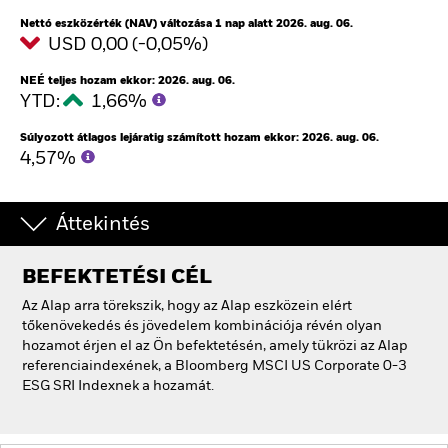
Nettó eszközérték (NAV) változása 1 nap alatt 2026. aug. 06.
USD 0,00 (-0,05%)
NEÉ teljes hozam ekkor: 2026. aug. 06.
YTD:
1,66%
Súlyozott átlagos lejáratig számított hozam ekkor: 2026. aug. 06.
4,57%
Áttekintés
BEFEKTETÉSI CÉL
Az Alap arra törekszik, hogy az Alap eszközein elért
tőkenövekedés és jövedelem kombinációja révén olyan
hozamot érjen el az Ön befektetésén, amely tükrözi az Alap
referenciaindexének, a Bloomberg MSCI US Corporate 0-3
ESG SRI Indexnek a hozamát.