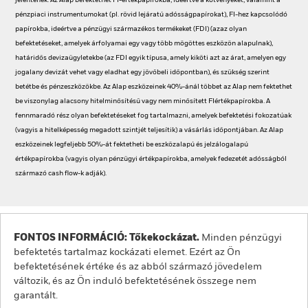
jelentenek. Az Alap befektethet FI-értékpapírokba, ideértve a kötvényeket, valamint a
pénzpiaci instrumentumokat (pl. rövid lejáratú adósságpapírokat), FI-hez kapcsolódó
papírokba, ideértve a pénzügyi származékos termékeket (FDI) (azaz olyan
befektetéseket, amelyek árfolyamai egy vagy több mögöttes eszközön alapulnak),
határidős devizaügyletekbe (az FDI egyik típusa, amely kiköti azt az árat, amelyen egy
jogalany devizát vehet vagy eladhat egy jövőbeli időpontban), és szükség szerint
betétbe és pénzeszközökbe. Az Alap eszközeinek 40%-ánál többet az Alap nem fektethet
be viszonylag alacsony hitelminősítésű vagy nem minősített FIértékpapírokba. A
fennmaradó rész olyan befektetéseket fog tartalmazni, amelyek befektetési fokozatúak
(vagyis a hitelképesség megadott szintjét teljesítik) a vásárlás időpontjában. Az Alap
eszközeinek legfeljebb 50%-át fektetheti be eszközalapú és jelzálogalapú
értékpapírokba (vagyis olyan pénzügyi értékpapírokba, amelyek fedezetét adósságból
származó cash flow-k adják).
FONTOS INFORMÁCIÓ: Tőkekockázat.
Minden pénzügyi
befektetés tartalmaz kockázati elemet. Ezért az Ön
befektetésének értéke és az abból származó jövedelem
változik, és az Ön induló befektetésének összege nem
garantált.