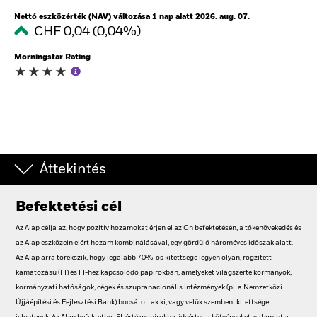
Nettó eszközérték (NAV) változása 1 nap alatt 2026. aug. 07.
CHF 0,04 (0,04%)
Morningstar Rating
Áttekintés
Befektetési cél
Az Alap célja az, hogy pozitív hozamokat érjen el az Ön befektetésén, a tőkenövekedés és
az Alap eszközein elért hozam kombinálásával, egy gördülő hároméves időszak alatt.
Az Alap arra törekszik, hogy legalább 70%-os kitettsége legyen olyan, rögzített
kamatozású (FI) és FI-hez kapcsolódó papírokban, amelyeket világszerte kormányok,
kormányzati hatóságok, cégek és szupranacionális intézmények (pl. a Nemzetközi
Újjáépítési és Fejlesztési Bank) bocsátottak ki, vagy velük szembeni kitettséget