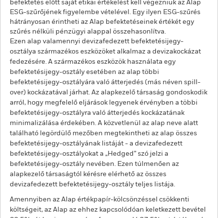
befektetés előtt saját etikai értékelést kell végezniük az Alap
ESG-szűrőjének figyelembe vételével. Egy ilyen ESG-szűrés
hátrányosan érintheti az Alap befektetéseinek értékét egy
szűrés nélküli pénzügyi alappal összehasonlítva.
Ezen alap valamennyi devizafedezett befektetésijegy-
osztálya származékos eszközöket alkalmaz a devizakockázat
fedezésére. A származékos eszközök használata egy
befektetésijegy-osztály esetében az alap többi
befektetésijegy-osztályára való átterjedés (más néven spill-
over) kockázatával járhat. Az alapkezelő társaság gondoskodik
arról, hogy megfelelő eljárások legyenek érvényben a többi
befektetésijegy-osztályra való átterjedés kockázatának
minimalizálása érdekében. A közvetlenül az alap neve alatt
található legördülő mezőben megtekintheti az alap összes
befektetésijegy-osztályának listáját - a devizafedezett
befektetésijegy-osztályokat a „Hedged” szó jelzi a
befektetésijegy-osztály nevében. Ezen túlmenően az
alapkezelő társaságtól kérésre elérhető az összes
devizafedezett befektetésijegy-osztály teljes listája.
Amennyiben az Alap értékpapír-kölcsönzéssel csökkenti
költségeit, az Alap az ehhez kapcsolódóan keletkezett bevétel