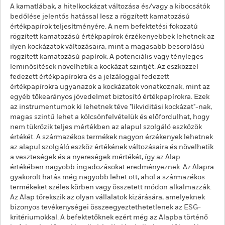
A kamatlábak, a hitelkockázat változása és/vagy a kibocsátók
bedőlése jelentős hatással lesz a rögzített kamatozású
értékpapírok teljesítményére. A nem befektetési fokozatú
rögzített kamatozású értékpapírok érzékenyebbek lehetnek az
ilyen kockázatok változásaira, mint a magasabb besorolású
rögzített kamatozású papírok. A potenciális vagy tényleges
leminősítések növelhetik a kockázat szintjét. Az eszközzel
fedezett értékpapírokra és a jelzáloggal fedezett
értékpapírokra ugyanazok a kockázatok vonatkoznak, mint az
egyéb tőkearányos jövedelmet biztosító értékpapírokra. Ezek
az instrumentumok ki lehetnek téve "likviditási kockázat"-nak,
magas szintű lehet a kölcsönfelvételük és előfordulhat, hogy
nem tükrözik teljes mértékben az alapul szolgáló eszközök
értékét. A származékos termékek nagyon érzékenyek lehetnek
az alapul szolgáló eszköz értékének változásaira és növelhetik
a veszteségek és a nyereségek mértékét, így az Alap
értékében nagyobb ingadozásokat eredményeznek. Az Alapra
gyakorolt hatás még nagyobb lehet ott, ahol a származékos
termékeket széles körben vagy összetett módon alkalmazzák.
Az Alap törekszik az olyan vállalatok kizárására, amelyeknek
bizonyos tevékenységei összeegyeztethetetlenek az ESG-
kritériumokkal. A befektetőknek ezért még az Alapba történő