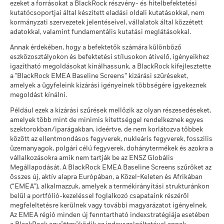
ezeket a forrásokat a BlackRock részvény- és hitelbefektetési
ekkor: 2026. jún. 30.
kutatócsoportjai által készített eladási oldali kutatásokkal, nem
Ezt az összeget kaphatja vissza a költségek
A teljesítmény a folyó költségek levonása után értendő. A
Kedvezőtlen
MSCI ESG Alapminősítés
A
kormányzati szervezetek jelentéseivel, vállalatok által közzétett
Éves átlagos hozam
MSCI - Az ENSZ Globális
0,00%
(AAA–CCC)
számításokban az esetleges jegyzési /visszaváltási díjak nem
Megállapodásának elveinek
adatokkal, valamint fundamentális kutatási meglátásokkal.
ekkor: 2026. júl. 17.
szerepelnek.
megsértői
Ezt az összeget kaphatja vissza a költségek
Mérsékelt
Annak érdekében, hogy a befektetők számára különböző
ekkor: 2026. jún. 30.
Éves átlagos hozam
MSCI ESG minőségi
6,73
A számadatok a múltbeli teljesítményre vonatkoznak.
A
eszközosztályokon és befektetési stílusokon átívelő, igényeikhez
pontszám (0–10)
MSCI - Termikus szén
0,00%
múltbeli teljesítmény nem jelent megbízható útmutatást a
igazítható megoldásokat kínálhassunk, a BlackRock kifejlesztette
ekkor: 2026. júl. 17.
Ezt az összeget kaphatja vissza a költségek
ekkor: 2026. jún. 30.
Kedvező
jövőbeli teljesítményre nézve. Előfordulhat, hogy a piacok a
a "BlackRock EMEA Baseline Screens” kizárási szűréseket,
Éves átlagos hozam
amelyek a ügyfeleink kizárási igényeinek többségére igyekeznek
Lipper globális alapbesorolás
Absolute Return Bond EUR
jövőben egészen máshogy fejlődnek. Abban segíthet Önnek,
MSCI - Szurokföldek
0,00%
megoldást kínálni.
A stresszforgatókönyv bemutatja, hogy szélsőséges piaci
hogy felmérje, hogyan kezelték az alapot a múltban
ekkor: 2026. jún. 30.
ekkor: 2026. júl. 17.
körülmények esetén mekkora összeget kaphat vissza.
A részvényosztály teljesítményét a nettó eszközérték (NAV)
Például ezek a kizárási szűrések mellőzik az olyan részesedéseket,
alapján számítják ki, adott esetben a jövedelem
MSCI súlyozott átlagos
182,98
amelyek több mint de minimis kitettséggel rendelkeznek egyes
szénintenzitás (Tons
újrabefektetésével. A befektetésből származó hozam a
szektorokban/iparágakban, ideértve, de nem korlátozva többek
CO2E/$M SALES)
devizaárfolyam-ingadozások következtében növekedhet vagy
között az ellentmondásos fegyverek, nukleáris fegyverek, fosszilis
Üzleti részvételi lefedettség
54,83%
ekkor: 2026. júl. 17.
üzemanyagok, polgári célú fegyverek, dohánytermékek és azokra a
csökkenhet, ha a múltbeli teljesítményszámítástól eltérő
vállalkozásokra amik nem tartják be az ENSZ Globális
pénznemben fektet be.
ekkor: 2026. jún. 30.
Forrás:
Blackrock
MSCI ESG % lefedettség
73,90
Megállapodását. A BlackRock EMEA Baseline Screens szűrőket az
ekkor: 2026. júl. 17.
Nem lefedett Alap
43,69%
összes új, aktív alapra Európában, a Közel-Keleten és Afrikában
százalékos aránya
MSCI ESG minőségi
(“EMEA”), alkalmazzuk, amelyek a termékirányítási strukturánkon
27,38
ekkor: 2026. jún. 30.
pontszám -
belül a portfólió-kezeléssel foglalkozó csapataink részéről
Versenytársszázalék
megfeleltetésre kerülnek vagy további magyarázatot igényelnek.
ekkor: 2026. júl. 17.
A fenti, termikus szénre és olajhomokra vonatkozó, BlackRock
Az EMEA régió minden új fenntartható indexstratégiája esetében