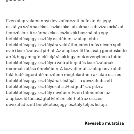
Ezen alap valamennyi devizafedezett befektetésijegy-
osztálya származékos eszközöket alkalmaz a devizakockázat
fedezésére. A származékos eszközök használata egy
befektetésijegy-osztály esetében az alap többi
befektetésijegy-osztályára való átterjedés (más néven spill-
over) kockázatával járhat. Az alapkezelő társaság gondoskodik
arról, hogy megfelelő eljárások legyenek érvényben a többi
befektetésijegy-osztályra való átterjedés kockázatának
minimalizálása érdekében. A közvetlenül az alap neve alatt
található legördülő mezőben megtekintheti az alap összes
befektetésijegy-osztályának listáját - a devizafedezett
befektetésijegy-osztályokat a „Hedged” szó jelzi a
befektetésijegy-osztály nevében. Ezen túlmenően az
alapkezelő társaságtól kérésre elérhető az összes
devizafedezett befektetésijegy-osztály teljes listája.
Kevesebb mutatása
iShares Core MSCI Europe UCITS ETF