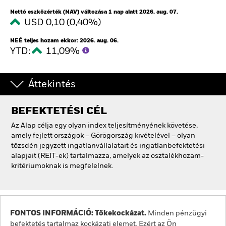
Nettó eszközérték (NAV) változása 1 nap alatt 2026. aug. 07.
USD 0,10 (0,40%)
NEÉ teljes hozam ekkor: 2026. aug. 06.
YTD:
11,09%
Áttekintés
BEFEKTETÉSI CÉL
Az Alap célja egy olyan index teljesítményének követése,
amely fejlett országok – Görögország kivételével – olyan
tőzsdén jegyzett ingatlanvállalatait és ingatlanbefektetési
alapjait (REIT-ek) tartalmazza, amelyek az osztalékhozam-
kritériumoknak is megfelelnek.
FONTOS INFORMÁCIÓ: Tőkekockázat.
Minden pénzügyi
befektetés tartalmaz kockázati elemet. Ezért az Ön