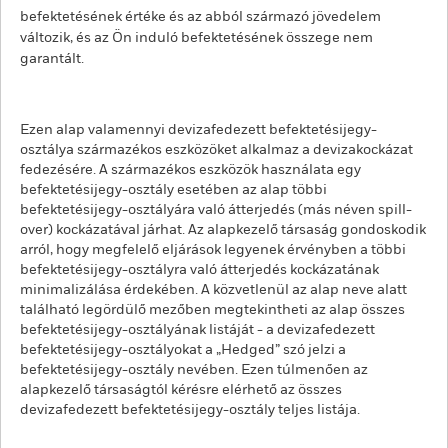
befektetésének értéke és az abból származó jövedelem
változik, és az Ön induló befektetésének összege nem
garantált.
Ezen alap valamennyi devizafedezett befektetésijegy-
osztálya származékos eszközöket alkalmaz a devizakockázat
fedezésére. A származékos eszközök használata egy
befektetésijegy-osztály esetében az alap többi
befektetésijegy-osztályára való átterjedés (más néven spill-
over) kockázatával járhat. Az alapkezelő társaság gondoskodik
arról, hogy megfelelő eljárások legyenek érvényben a többi
befektetésijegy-osztályra való átterjedés kockázatának
minimalizálása érdekében. A közvetlenül az alap neve alatt
található legördülő mezőben megtekintheti az alap összes
befektetésijegy-osztályának listáját - a devizafedezett
befektetésijegy-osztályokat a „Hedged” szó jelzi a
befektetésijegy-osztály nevében. Ezen túlmenően az
alapkezelő társaságtól kérésre elérhető az összes
devizafedezett befektetésijegy-osztály teljes listája.