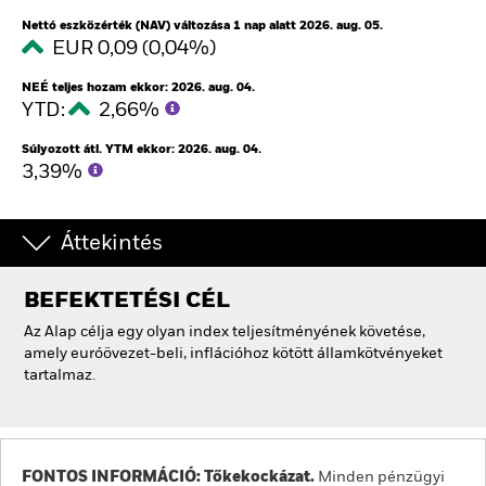
Nettó eszközérték (NAV) változása 1 nap alatt 2026. aug. 05.
EUR 0,09 (0,04%)
NEÉ teljes hozam ekkor: 2026. aug. 04.
YTD:
2,66%
Súlyozott átl. YTM ekkor: 2026. aug. 04.
3,39%
Áttekintés
BEFEKTETÉSI CÉL
Az Alap célja egy olyan index teljesítményének követése,
amely euróövezet-beli, inflációhoz kötött államkötvényeket
tartalmaz.
FONTOS INFORMÁCIÓ: Tőkekockázat.
Minden pénzügyi