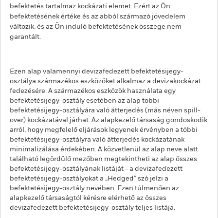
befektetés tartalmaz kockázati elemet. Ezért az Ön
befektetésének értéke és az abból származó jövedelem
változik, és az Ön induló befektetésének összege nem
garantált.
Ezen alap valamennyi devizafedezett befektetésijegy-
osztálya származékos eszközöket alkalmaz a devizakockázat
fedezésére. A származékos eszközök használata egy
befektetésijegy-osztály esetében az alap többi
befektetésijegy-osztályára való átterjedés (más néven spill-
over) kockázatával járhat. Az alapkezelő társaság gondoskodik
arról, hogy megfelelő eljárások legyenek érvényben a többi
befektetésijegy-osztályra való átterjedés kockázatának
minimalizálása érdekében. A közvetlenül az alap neve alatt
található legördülő mezőben megtekintheti az alap összes
befektetésijegy-osztályának listáját - a devizafedezett
befektetésijegy-osztályokat a „Hedged” szó jelzi a
befektetésijegy-osztály nevében. Ezen túlmenően az
alapkezelő társaságtól kérésre elérhető az összes
devizafedezett befektetésijegy-osztály teljes listája.