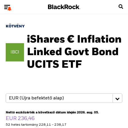
KÖTVÉNY
iShares € Inflation
Linked Govt Bond
IBCI
UCITS ETF
Nettó eszközérték a következő dátum idején 2026. aug. 05.
EUR 236,46
52 hetes tartomány 228,11 - 238,17