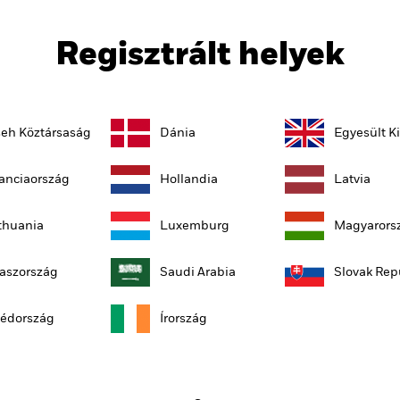
Regisztrált helyek
eh Köztársaság
Dánia
Egyesült K
anciaország
Hollandia
Latvia
thuania
Luxemburg
Magyarors
aszország
Saudi Arabia
Slovak Rep
édország
Írország