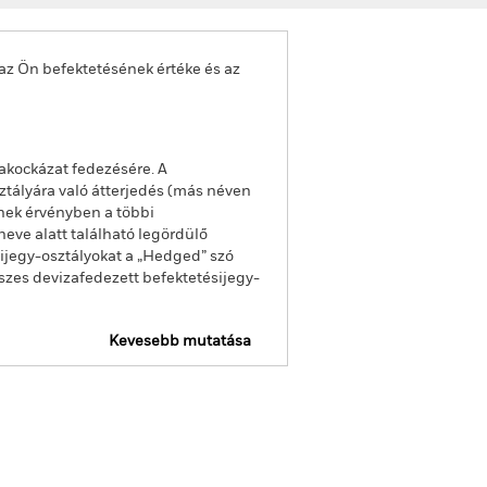
az Ön befektetésének értéke és az
akockázat fedezésére. A
ztályára való átterjedés (más néven
enek érvényben a többi
eve alatt található legördülő
sijegy-osztályokat a „Hedged” szó
sszes devizafedezett befektetésijegy-
Kevesebb mutatása
Tájékoztató