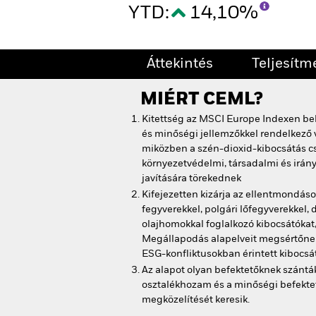
YTD:
14,10%
Áttekintés
Teljesítm
MIÉRT
CEML
?
Kitettség az MSCI Europe Indexen b
és minőségi jellemzőkkel rendelkező 
miközben a szén-dioxid-kibocsátás c
környezetvédelmi, társadalmi és irán
javítására törekednek
Kifejezetten kizárja az ellentmondás
fegyverekkel, polgári lőfegyverekkel,
olajhomokkal foglalkozó kibocsátókat
Megállapodás alapelveit megsértőnek
ESG-konfliktusokban érintett kibocsá
Az alapot olyan befektetőknek szántá
osztalékhozam és a minőségi befekte
megközelítését keresik.