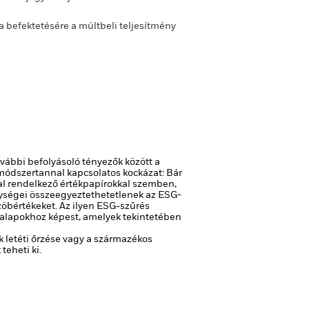
befektetésére a múltbeli teljesítmény
vábbi befolyásoló tényezők között a
ódszertannal kapcsolatos kockázat: Bár
kal rendelkező értékpapírokkal szemben,
enységei összeegyeztethetetlenek az ESG-
öbértékeket. Az ilyen ESG-szűrés
n alapokhoz képest, amelyek tekintetében
k letéti őrzése vagy a származékos
teheti ki.