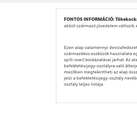
FONTOS INFORMÁCIÓ: Tőkekocká
abból származó jövedelem változik, 
Ezen alap valamennyi devizafedezet
származékos eszközök használata egy
spill-over) kockázatával járhat. Az 
befektetésijegy-osztályra való átter
mezőben megtekintheti az alap össze
jelzi a befektetésijegy-osztály nevé
osztály teljes listája.
iShares MSCI Europe Quality Di
UCITS ETF