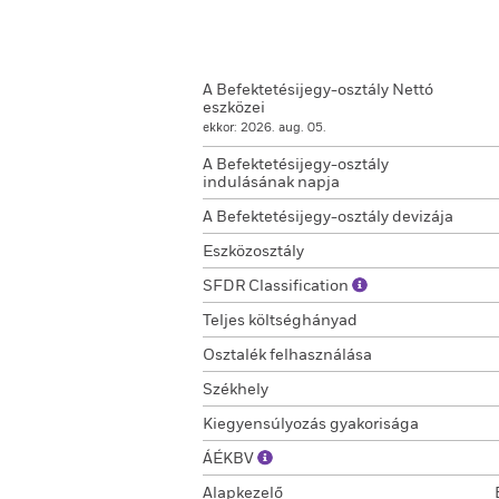
A Befektetésijegy-osztály Nettó
eszközei
ekkor: 2026. aug. 05.
A Befektetésijegy-osztály
indulásának napja
A Befektetésijegy-osztály devizája
Eszközosztály
SFDR Classification
Teljes költséghányad
Osztalék felhasználása
Székhely
Kiegyensúlyozás gyakorisága
ÁÉKBV
Alapkezelő