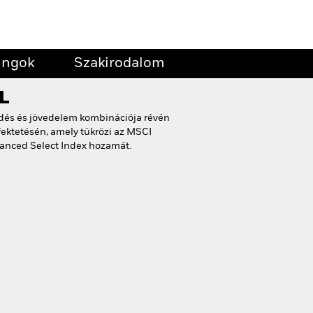
ingok
Szakirodalom
L
edés és jövedelem kombinációja révén
fektetésén, amely tükrözi az MSCI
anced Select Index hozamát.