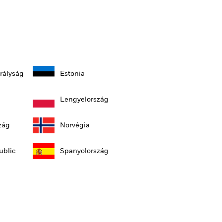
irályság
Estonia
Lengyelország
zág
Norvégia
ublic
Spanyolország