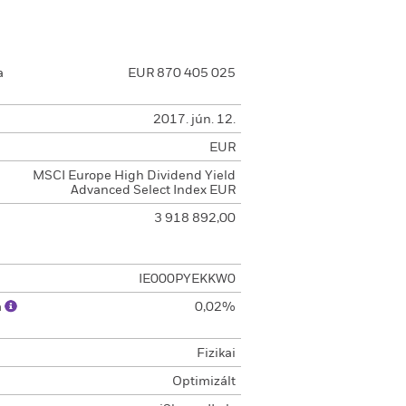
a
EUR 870 405 025
2017. jún. 12.
EUR
MSCI Europe High Dividend Yield
Advanced Select Index EUR
3 918 892,00
IE000PYEKKW0
a
0,02%
Fizikai
Optimizált