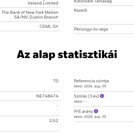
Kibocsátó Társaság
Ireland Limited
Kezelő
The Bank of New York Mellon
SA/NV, Dublin Branch
CEML GY
Pénzügyi év vége
Az alap statisztikái
70
Referencia szintje
ekkor: 2026. aug. 05.
NE748474
Szórás (3 év)
ekkor: -
-
P/E arány
ekkor: 2026. aug. 05.
2,52