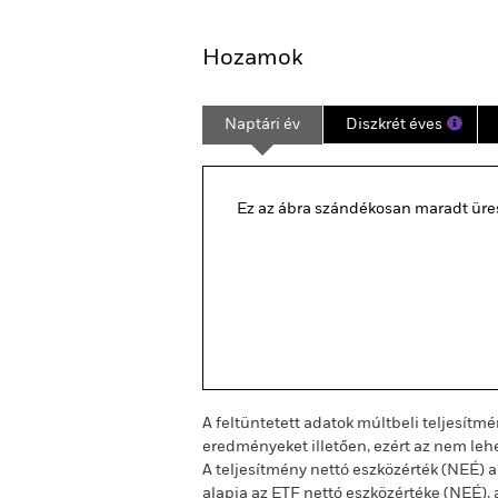
Áttekintés
Teljesítm
Hozamok
Naptári év
Diszkrét éves
Ez az ábra szándékosan maradt üres
A feltüntetett adatok múltbeli teljesítm
eredményeket illetően, ezért az nem lehe
A teljesítmény nettó eszközérték (NEÉ) a
alapja az ETF nettó eszközértéke (NEÉ), 