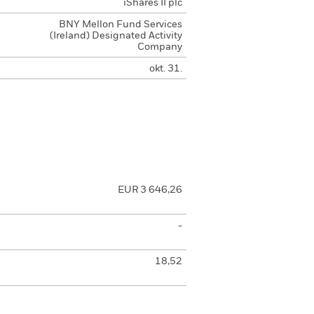
iShares II plc
BNY Mellon Fund Services
(Ireland) Designated Activity
Company
okt. 31.
EUR 3 646,26
-
18,52