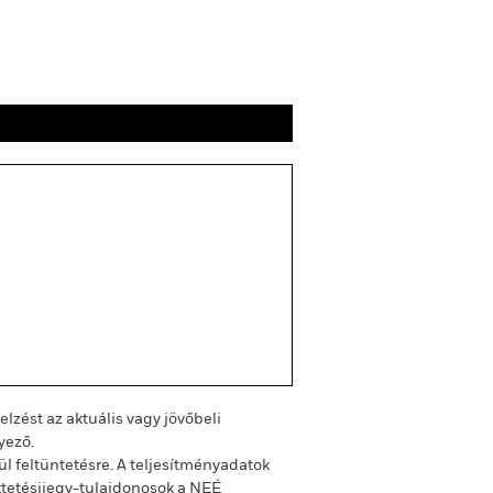
ingok
Szakirodalom
lzést az aktuális vagy jövőbeli
yező.
ül feltüntetésre. A teljesítményadatok
ektetésijegy-tulajdonosok a NEÉ