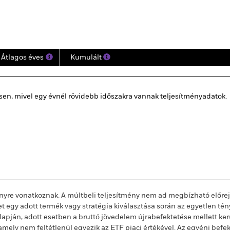
ény
Kulcsjelentőségű Tények
Hold
Átlagos éves
Kumulált
en, mivel egy évnél rövidebb időszakra vannak teljesítményadatok.
ényre vonatkoznak. A múltbeli teljesítmény nem ad megbízható előreje
t egy adott termék vagy stratégia kiválasztása során az egyetlen tén
lapján, adott esetben a bruttó jövedelem újrabefektetése mellett ker
amely nem feltétlenül egyezik az ETF piaci értékével. Az egyéni bef