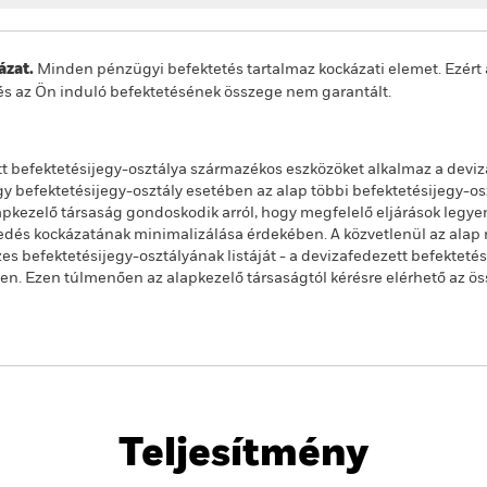
zat.
Minden pénzügyi befektetés tartalmaz kockázati elemet. Ezért 
és az Ön induló befektetésének összege nem garantált.
t befektetésijegy-osztálya származékos eszközöket alkalmaz a deviz
 befektetésijegy-osztály esetében az alap többi befektetésijegy-os
alapkezelő társaság gondoskodik arról, hogy megfelelő eljárások legy
jedés kockázatának minimalizálása érdekében. A közvetlenül az alap n
s befektetésijegy-osztályának listáját - a devizafedezett befekteté
ben. Ezen túlmenően az alapkezelő társaságtól kérésre elérhető az ö
PRIIP KID
Havi portfóliojelentés
vidend Advanced
SFDR Web Disclosure
Letöltés
Teljesítmény