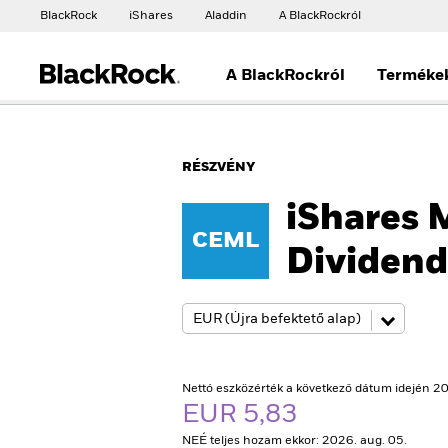
BlackRock
iShares
Aladdin
A BlackRockról
A BlackRockról
Terméke
RÉSZVÉNY
iShares 
CEML
Dividen
Nettó eszközérték a következő dátum idején 20
EUR 5,83
NEÉ teljes hozam ekkor: 2026. aug. 05.