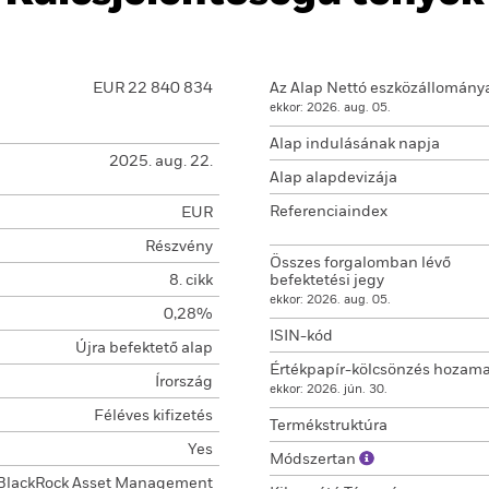
EUR 22 840 834
Az Alap Nettó eszközállomány
ekkor: 2026. aug. 05.
Alap indulásának napja
2025. aug. 22.
Alap alapdevizája
Referenciaindex
EUR
Részvény
Összes forgalomban lévő
8. cikk
befektetési jegy
ekkor: 2026. aug. 05.
0,28%
ISIN-kód
Újra befektető alap
Értékpapír-kölcsönzés hozam
Írország
ekkor: 2026. jún. 30.
Féléves kifizetés
Termékstruktúra
Yes
Módszertan
BlackRock Asset Management