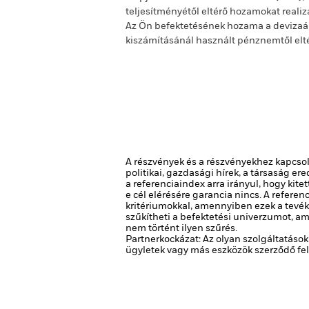
teljesítményétől eltérő hozamokat realiz
Az Ön befektetésének hozama a devizaár
kiszámításánál használt pénznemtől elt
A részvények és a részvényekhez kapcsol
politikai, gazdasági hírek, a társaság 
a referenciaindex arra irányul, hogy kit
e cél elérésére garancia nincs.
A referen
kritériumokkal, amennyiben ezek a tevé
szűkítheti a befektetési univerzumot, a
nem történt ilyen szűrés.
Partnerkockázat: Az olyan szolgáltatáso
ügyletek vagy más eszközök szerződő fele