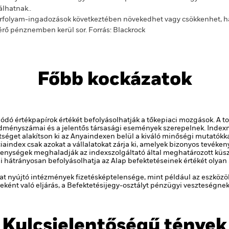
álhatnak..
folyam-ingadozások következtében növekedhet vagy csökkenhet, ha 
érő pénznemben kerül sor.
Forrás:
Blackrock
Főbb kockázatok
ódó értékpapírok értékét befolyásolhatják a tőkepiaci mozgások. A to
eredményszámai és a jelentős társasági események szerepelnek.
Indexm
ettséget alakítson ki az Anyaindexen belül a kiváló minőségi mutatók
ciaindex csak azokat a vállalatokat zárja ki, amelyek bizonyos tevék
kenységek meghaladják az indexszolgáltató által meghatározott küsz
mi hátrányosan befolyásolhatja az Alap befektetéseinek értékét olya
kat nyújtó intézmények fizetésképtelensége, mint például az eszközö
ként való eljárás, a Befektetésijegy-osztályt pénzügyi veszteségnek 
Kulcsjelentőségű tények