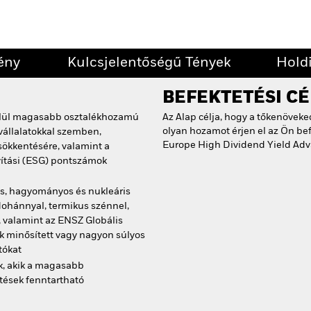
ény
Kulcsjelentőségű Tények
Hold
BEFEKTETÉSI CÉ
elül magasabb osztalékhozamú
Az Alap célja, hogy a tőkenövek
olyan hozamot érjen el az Ön be
vállalatokkal szemben,
Europe High Dividend Yield Adv
sökkentésére, valamint a
yítási (ESG) pontszámok
os, hagyományos és nukleáris
 dohánnyal, termikus szénnel,
, valamint az ENSZ Globális
 minősített vagy nagyon súlyos
tókat
k, akik a magasabb
tések fenntartható