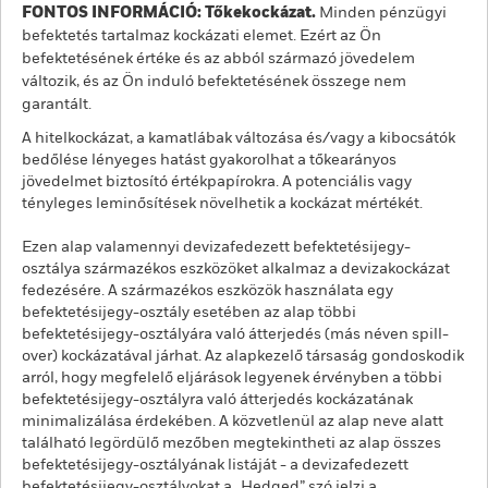
FONTOS INFORMÁCIÓ: Tőkekockázat.
Minden pénzügyi
befektetés tartalmaz kockázati elemet. Ezért az Ön
befektetésének értéke és az abból származó jövedelem
változik, és az Ön induló befektetésének összege nem
garantált.
A hitelkockázat, a kamatlábak változása és/vagy a kibocsátók
bedőlése lényeges hatást gyakorolhat a tőkearányos
jövedelmet biztosító értékpapírokra. A potenciális vagy
tényleges leminősítések növelhetik a kockázat mértékét.
Ezen alap valamennyi devizafedezett befektetésijegy-
osztálya származékos eszközöket alkalmaz a devizakockázat
fedezésére. A származékos eszközök használata egy
befektetésijegy-osztály esetében az alap többi
befektetésijegy-osztályára való átterjedés (más néven spill-
over) kockázatával járhat. Az alapkezelő társaság gondoskodik
arról, hogy megfelelő eljárások legyenek érvényben a többi
befektetésijegy-osztályra való átterjedés kockázatának
minimalizálása érdekében. A közvetlenül az alap neve alatt
található legördülő mezőben megtekintheti az alap összes
befektetésijegy-osztályának listáját - a devizafedezett
befektetésijegy-osztályokat a „Hedged” szó jelzi a