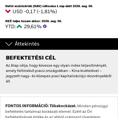
Nettó eszközérték (NAV) változása 1 nap alatt 2026. aug. 06.
USD -0,17 (-1,81%)
NEÉ teljes hozam ekkor: 2026. aug. 06.
YTD:
29,61%
Áttekintés
BEFEKTETÉSI CÉL
Az Alap célja, hogy kövesse egy olyan index teljesítményét,
amely feltörekvő piacú országokban – Kína kivételével –
jegyzett nagy- és közepes piaci kapitalizációjú részvényekből
áll.
FONTOS INFORMÁCIÓ: Tőkekockázat.
Minden pénzügyi
befektetés tartalmaz kockázati elemet. Ezért az Ön
befektetésének értéke és az abból származó jövedelem