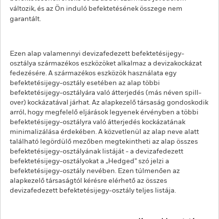
változik, és az Ön induló befektetésének összege nem
garantált.
Ezen alap valamennyi devizafedezett befektetésijegy-
osztálya származékos eszközöket alkalmaz a devizakockázat
fedezésére. A származékos eszközök használata egy
befektetésijegy-osztály esetében az alap többi
befektetésijegy-osztályára való átterjedés (más néven spill-
over) kockázatával járhat. Az alapkezelő társaság gondoskodik
arról, hogy megfelelő eljárások legyenek érvényben a többi
befektetésijegy-osztályra való átterjedés kockázatának
minimalizálása érdekében. A közvetlenül az alap neve alatt
található legördülő mezőben megtekintheti az alap összes
befektetésijegy-osztályának listáját - a devizafedezett
befektetésijegy-osztályokat a „Hedged” szó jelzi a
befektetésijegy-osztály nevében. Ezen túlmenően az
alapkezelő társaságtól kérésre elérhető az összes
devizafedezett befektetésijegy-osztály teljes listája.