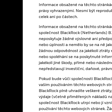
Informace obsažené na těchto stránká
k byl fond v minulosti spravován
konnost se uvádí na základě čisté hodnoty aktiv (NAV) s reinvestov
právy vyhrazenými. Nesmí být reproduko
levantní. Návratnost vaší investice se může zvýšit nebo snížit v důs
celek ani po částech.
kud je vaše investice provedena v jiné měně, než jaká byla použita ve
ackrock
Informace obsažené na těchto stránkách
společnost BlackRock (Netherlands) B.V
neposkytuje žádné výslovné ani předpo
nebo úplnosti a nemělo by se na ně ja
žádnou odpovědnost za jakékoli ztráty 
Klíčová rizika
nebo spoléhání se na poskytnuté infor
jakékoli jiné škody, přímé nebo násled
nepředstavují investiční, daňové, právní
echnologií podléhají absenci nebo ztrátě ochrany duševního vlastnict
Pokud bude vůči společnosti BlackRock 
ční riziko je soustředěno do určitých sektorů, zemí, měn nebo společno
litické události, události související s udržitelností nebo regulatorn
vaším používáním těchto webových strán
 podílů lze ovlivnit denními pohyby na burze. Další ovlivňující faktor
BlackRock plně uhradíte veškeré ztráty, 
álosti.
Fond se snaží vylučovat společnosti, které se zapojují do určit
ESG může omezit okruh potenciálních investic a může mít na hodnotu i
výdaje (včetně přiměřených nákladů na
společnost BlackRock utrpí nebo jí vz
institucí poskytujících služby, jako je úschova aktiv nebo působících 
átě.
používání těchto webových stránek. Ž