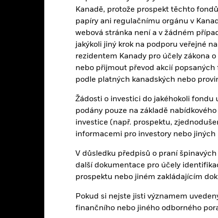
-60
Kanadě, protože prospekt těchto fondů
2016
2017
2018
2019
2020
2021
papíry ani regulačnímu orgánu v Kanadě a
Celkový výnos (%)
Benchmark komparátoru 2 (%)
webová stránka není a v žádném přípa
jakýkoli jiný krok na podporu veřejné n
d of interactive chart.
Během tohoto období bylo dosaženo výkonnosti za podm
rezidentem Kanady pro účely zákona o 
nebo přijmout převod akcií popsaných
ne 30-srp-22 změnil fond svůj název a/nebo investiční cíl a zásady.
podle platných kanadských nebo provi
2016
2017
2018
2019
2020
Žádosti o investici do jakéhokoli fond
elkový výnos (%) USD
podány pouze na základě nabídkového 
42,8
42,5
investice (např. prospektu, zjednoduš
enchmark komparátoru
informacemi pro investory nebo jiných
26,6
16,3
2 (%) USD
V důsledku předpisů o praní špinavých
enchmark omezení 1
další dokumentace pro účely identifik
(%) USD
prospektu nebo jiném zakládajícím do
konnost je uváděna po odečtení průběžných poplatků. Všechny vstup
loučeny.
Pokud si nejste jisti významem uvedený
edené hodnoty se vztahují k výkonnosti v minulosti.
Výkonnost v min
finančního nebo jiného odborného por
konnosti v budoucnosti. Trhy by se v budoucnu mohly vyvinout velmi