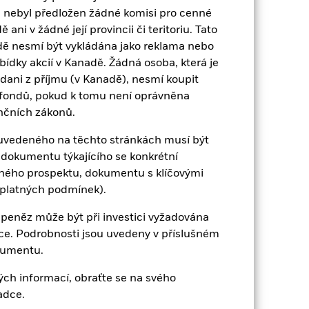
 nebyl předložen žádné komisi pro cenné
2022
2023
2024
2025
ni v žádné její provincii či teritoriu. Tato
Benchmark omezení 1 (%)
dě nesmí být vykládána jako reklama nebo
abídky akcií v Kanadě. Žádná osoba, která je
ínek, které již neplatí
dani z příjmu (v Kanadě), nesmí koupit
 fondů, pokud k tomu není oprávněna
nčních zákonů.
2021
2022
2023
2024
2025
u uvedeného na těchto stránkách musí být
dokumentu týkajícího se konkrétní
-0,1
-40,8
17,6
14,9
14,8
eného prospektu, dokumentu s klíčovými
 platných podmínek).
18,5
-18,4
22,2
17,5
22,3
 peněz může být při investici vyžadována
ace. Podrobnosti jsou uvedeny v příslušném
kumentu.
ní a výstupní poplatky jsou z výpočtu
ch informací, obraťte se na svého
ulosti není spolehlivým ukazatelem
adce.
 odlišně. Může vám to pomoci posoudit,