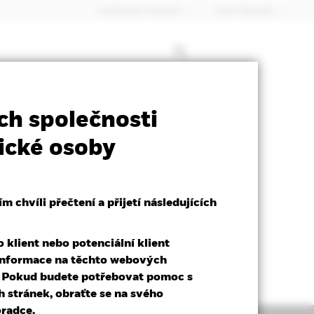
Individuální investoři
Czech Republic
SFDR Web Disclosure
Stáhnout
ch společnosti
ické osoby
 chvíli přečtení a přijetí následujících
klient nebo potenciální klient
t informace na těchto webových
. Pokud budete potřebovat pomoc s
stránek, obraťte se na svého
radce.