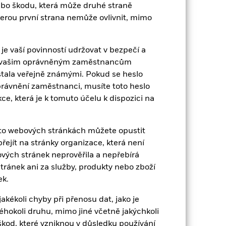
nebo škodu, která může druhé straně
kterou první strana nemůže ovlivnit, mimo
 je vaší povinností udržovat v bezpečí a
 a vašim oprávněným zaměstnancům
04-zář-18
 stala veřejně známými. Pokud se heslo
oprávnění zaměstnanci, musíte toto heslo
USD
e, která je k tomuto účelu k dispozici na
Podíly
MSCI All Country World Index
(Net)
hto webových stránkách můžete opustit
ejít na stránky organizace, která není
5,00%
ých stránek neprověřila a nepřebírá
1,50%
ránek ani za služby, produkty nebo zboží
-
ek.
USD 1 000,00
ékoli chyby při přenosu dat, jako je
Lucembursko
éhokoli druhu, mimo jiné včetně jakýchkoli
BlackRock (Luxembourg) S.A.
od, které vzniknou v důsledku používání