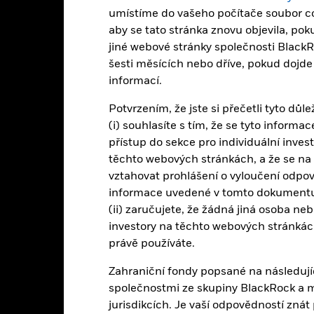
tohoto fondu používají k zajištění měnového rizika deriváty. Použití d
umístíme do vašeho počítače soubor co
o nákazy (známé také jako „spill-over“) pro ostatní třídy akcií ve fo
ostupy k minimalizaci rizika nákazy jiné třídy akcií. Pomocí rozbal
aby se tato stránka znovu objevila, po
h tříd akcií fondu - měnově zajištěné třídy akcií jsou označeny slov
jiné webové stránky společnosti BlackR
ch tříd akcií je navíc k dispozici na vyžádání u správcovské společn
šesti měsících nebo dříve, pokud dojd
informací.
čování cenných papírů za účelem snížení nákladů, obdrží fond 62,5 %
Potvrzením, že jste si přečetli tyto důl
ost BlackRock jako zprostředkovatel půjčování cenných papírů. Vzhle
 náklady na provoz fondu, bylo z průběžných poplatků vyloučeno.
(i) souhlasíte s tím, že se tyto inform
přístup do sekce pro individuální inves
těchto webových stránkách, a že se na
vztahovat prohlášení o vyloučení odpově
PRIIP KID
Fact Sheet
Prospectus
informace uvedené v tomto dokumentu
(ii) zaručujete, že žádná jiná osoba ne
Výkonnost
investory na těchto webových stránkách
Základní údaje
Správci portfolia
právě používáte.
Zahraniční fondy popsané na následují
ýnosy
společnostmi ze skupiny BlackRock a 
jurisdikcích. Je vaší odpovědností zná