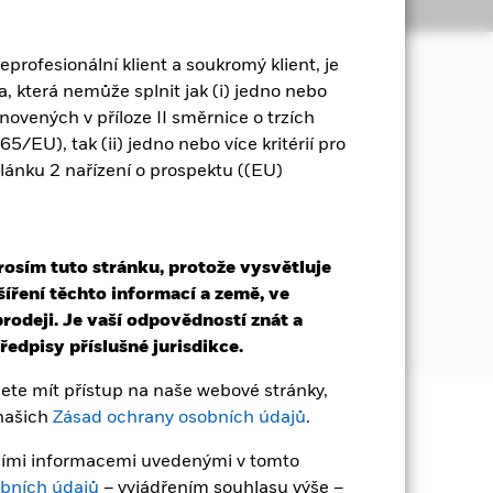
Podíly
Dokumentace
eprofesionální klient a soukromý klient, je
, která nemůže splnit jak (i) jedno nebo
 aktiv fondu a investovat způsobem,
tanovených v příloze II směrnice o trzích
 správy (ESG).
/EU), tak (ii) jedno nebo více kritérií pro
článku 2 nařízení o prospektu ((EU)
 po celém světě, jejichž převažující
ch v oblasti finančních služeb.
ebo se snaží konkurovat tradičním
rosím tuto stránku, protože vysvětluje
ankovnictví, investice, úvěry,
šíření těchto informací a země, ve
stěných na rozvinutých trzích po
rodeji. Je vaší odpovědností znát a
edpisy příslušné jurisdikce.
te mít přístup na naše webové stránky,
 našich
Zásad ochrany osobních údajů
.
čena. Investoři nemusí získat zpět
ávními informacemi uvedenými v tomto
bních údajů
– vyjádřením souhlasu výše –