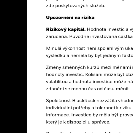
UCITS
zde poskytovaných služeb.
Uhrazení
Sector Equity Technology
Dálnopis Bloomberg
Upozornění na rizika
enně, předem stanovené ceny
Rizikový kapitál.
Hodnota investic a vý
BG093X2
zaručena. Původně investovaná částka 
Minulá výkonnost není spolehlivým u
Vlastnosti portfolia
výsledků a neměla by být jediným fakto
Změny směnných kurzů mezi měnami m
hodnoty investic. Kolísání může být obz
volatilitou a hodnota investice může ná
39
Směrodatná odchylka (3 roky)
k 31-čvc-26
zdanění se mohou čas od času měnit.
16,17
Poměr P/B
Společnost BlackRock nezvážila vhodno
k 30-čvn-26
individuální potřeby a toleranci k rizi
informace. Investice by měla být prov
který je k dispozici u správce.
Ukazatel rizik