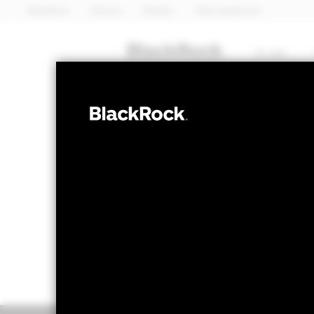
BlackRock
iShares
Aladdin
Naše společnost
O nás
PODÍLY
BGF FinTech F
NAV k 05-srp-26
1 den změny NAV 
USD 15,29
USD 0
52 WK: 11,82 - 17,75