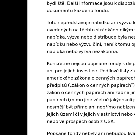
bydliště. Další informace jsou k dispo
Kalendářní rok
Ročně
Celkem
Diskrétní roční
ge: 2018-08-01 00:00:00 to 2026-07-31 00:00:00.
dokumentu každého fondu.
e: -100 to 200.
to tabulka uvádí výkonnost produktu jako procentuální ztrátu nebo
Toto nepředstavuje nabídku ani výzvu k 
rovnání s jeho referenčním indexem. Může vám to pomoci posoudi
uvedených na těchto stránkách nikým v j
ravován, a porovnat jej s jeho referenčním indexem.
nabídka, výzva nebo distribuce byla ne
art
60
nabídku nebo výzvu činí, není k tomu 
r chart with 3 data series.
e chart has 1 X axis displaying categories.
nabídka nebo výzva nezákonná.
e chart has 1 Y axis displaying Values. Range: -60 to 60.
40
Konkrétně nejsou popsané fondy k disp
ani pro jejich investice. Podílové listy
20
amerického zákona o cenných papírech 
předpisů („zákon o cenných papírech“),
alues
0
zákon o cenných papírech ani žádné ji
papírech (mimo jiné včetně jakýchkoli 
-20
nesmějí být přímo ani nepřímo nabíze
jejich území či v jejich vlastnictví nebo
nebo ve prospěch osob z USA.
-40
Popsané fondy nebyly ani nebudou kvali