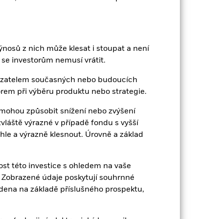
Datum obchodu + 3 dny
BGFFTA2
nosů z nich může klesat i stoupat a není
se investorům nemusí vrátit.
kazatelem současných nebo budoucích
rem při výběru produktu nebo strategie.
ohou způsobit snížení nebo zvýšení
vláště výrazné v případě fondu s vyšší
hle a výrazně klesnout. Úrovně a základ
27,39%
2,22
st této investice s ohledem na vaše
ku. Zobrazené údaje poskytují souhrnné
edena na základě příslušného prospektu,