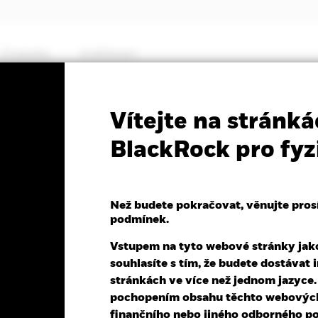
Produkty
Vzdělávání
PRIIP KID
Fact Sheet
Prospectus
Vítejte na stránká
und
BlackRock pro fyz
Než budete pokračovat, věnujte prosím
podmínek.
k 05-srp-26
Vstupem na tyto webové stránky jako 
,21 (1,39%)
souhlasíte s tím, že budete dostáva
stránkách ve více než jednom jazyce
pochopením obsahu těchto webových 
finančního nebo jiného odborného po