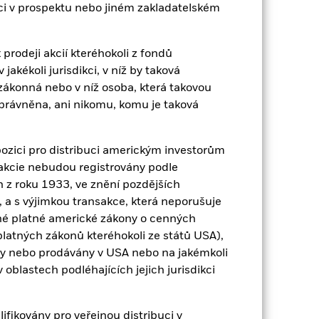
zici v prospektu nebo jiném zakladatelském
 zisk za rok za posledních 7 let v
prodeji akcií kteréhokoli z fondů
t, jak byl produkt v minulosti
akékoli jurisdikci, v níž by taková
zákonná nebo v níž osoba, která takovou
oprávněna, ani nikomu, komu je taková
ozici pro distribuci americkým investorům
 / akcie nebudou registrovány podle
z roku 1933, ve znění pozdějších
 a s výjimkou transakce, která neporušuje
né platné americké zákony o cenných
platných zákonů kteréhokoli ze států USA),
ny nebo prodávány v USA nebo na jakémkoli
 v oblastech podléhajících jejich jurisdikci
fikovány pro veřejnou distribuci v