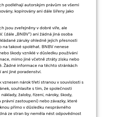
ch podléhají autorským právům se všemi
aným hrubým výnosem tam, kde je to
vány, kopírovány ani dále šířeny jako
ledku kolísání výměnných kurzů měn,
 výpočtu výkonnosti v minulosti. Zdroj:
 jsou zveřejněny v dobré víře, ale
. (dále „BNBV“) ani žádná jiná osoba
kládané záruky ohledně jejich přesnosti
ko na takové spoléhat. BNBV nenese
nebo škody vzniklé v důsledku používání
mace, mimo jiné včetně ztráty zisku nebo
né. Žádné informace na těchto stránkách
 ani jiné poradenství.
ví, rychlým změnám v technologiích,
vznesen nárok třetí stranou v souvislosti s
stí. To znamená, že fond je citlivější na
í události.
Hodnotu vlastnických podílů a
ek, souhlasíte s tím, že společnosti
y zahrnují politické a ekonomické zprávy,
náklady, žaloby, řízení, nároky, škody,
ých činností, jež nejsou v souladu s
nvestic do fondu – ve srovnání s fondem
 právní zastoupení) nebo závazky, které
niknou přímo v důsledku nesprávného
jako protistrana derivátů či jiných
ádná ze stran by neměla nést odpovědnost