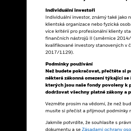
Základní údaje
Správci portfolia
Individuální investoři
Individuální investor, známý také jako n
klientská organizace nebo fyzická osoba
vašich investic prostřednictvím kombinace růstu kapitálu a výnosů z
více kritérií pro profesionální klienty s
ování v oblasti životního prostředí, společenské odpovědnosti a řádné
finančních nástrojů II (směrnice 2014/65
kvalifikované investory stanovených v 
kových aktiv do majetkových cenných papírů (např. akcií) společností
2017/1129).
ývoj, výrobu a/nebo distribuci technologií používaných a aplikovaný
Podmínky používání
vytváří výnos z aplikace technologie v odvětví finančních služeb a/n
Než budete pokračovat, přečtěte si p
ančních produktů a služeb, včetně následujících: platební systémy, b
některá zákonná omezení týkající se 
ěpodobné, že většina investic fondu bude směřovat do společností umí
kterých jsou naše fondy povoleny k p
na rozvíjejících se trzích.
dodržovat všechny platné zákony a př
Vezměte prosím na vědomí, že než bude
musíte si přečíst a přijmout podmínky
ál.
Hodnota investic a příjmů z nich může klesat i stoupat a není zaru
Jakmile potvrdíte, že souhlasíte s pr
dokumentu a se
Zásadami ochrany oso