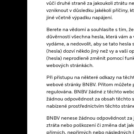
vůči druhé straně za jakoukoli ztrátu 
vzniknout v důsledku jakékoli příčiny, 
Základní údaje
jiné včetně výpadku napájení.
Berete na vědomí a souhlasíte s tím, že
důvěrnosti všechna hesla, která vám
USD 139 163 106
Datum spuštění třídy akcií
vydáme, a nedovolit, aby se tato hesla
(hesla) dozví někdo jiný než vy a vaši 
Měna třídy akcií
(hesla) neprodleně změnit pomocí funkc
04-zář-18
Třída aktiv
webových stránkách.
USD
Benchmark komparátoru 2
 Global Fintech & Blockchain
Při přístupu na některé odkazy na těc
Index
webové stránky BNBV. Přitom můžete př
Počáteční poplatek
Článek 8
regulována. BNBV žádné z těchto webov
Management Fee
žádnou odpovědnost za obsah těchto st
1,82%
Výkonnostní poplatek
nabízené prostřednictvím těchto strán
LU1861217088
Minimální následná investice
BNBV nenese žádnou odpovědnost za jak
USD 5 000,00
Sídlo
ztráta nebo poškození či změna dat jak
Kumulativně
Správcovská společnost
přímých, nepřímých nebo následných šk