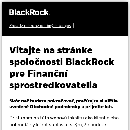
Zásady ochrany osobných údajov
O nás
AKCIA
iShares MSCI EM
Produkty
Vitajte na stránke
Consumer Growth
CEMG
Vzdelávanie
spoločnosti BlackRock
UCITS ETF
pre Finanční
Profesionálni investori
sprostredkovatelia
Slovakia
Change location
Skôr než budete pokračovať, prečítajte si nižšie
uvedené Obchodné podmienky a prijmite ich.
BlackRock
NAV k 06-aug-26
Prístupom na túto webovú lokalitu ako klient alebo
Zmena NAV za 1 deň k 06-aug-26
USD 36,50
USD -0,29 (-0,78%)
iShares
potenciálny klient súhlasíte s tým, že budete