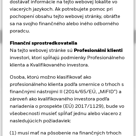
52 WK: 33,49 - 40,15
dostávať informácie na tejto webovej lokalite vo
Aladdin
viacerých jazykoch. Ak potrebujete pomoc pri
Celkový výnos NAV k 05-aug-26
YTD:
pochopení obsahu tejto webovej stránky, obráťte
-3,05%
sa na svojho finančného alebo iného odborného
Naša spoločnosť
poradcu.
Overview
Finanční sprostredkovatelia
Na tejto webovej stránke sú
Profesionálni klienti
INVESTIČNÝ CIEĽ
investori, ktorí spĺňajú podmienky Profesionálneho
Fond sa snaží sledovať výkonnosť indexu zloženého zo
klienta a Kvalifikovaného investora.
spoločností, ktoré majú vysoké alebo rastúce príjmy z krajín
rozvíjajúcich sa trhov
Osoba, ktorú možno klasifikovať ako
profesionálneho klienta podľa smernice o trhoch s
finančnými nástrojmi II (2014/65/EÚ, „MiFID“) a
zároveň ako kvalifikovaného investora podľa
Dôležitá informácia: Rizikový kapitál.
Hodnota investícií a
nariadenia o prospekte (EÚ) 2017/1129), bude vo
príjmov z nich môže klesať aj stúpať a nie je zaručená.
všeobecnosti musieť spĺňať jednu alebo viacero z
Investori nesmú získať späť pôvodne investovanú sumu.
nasledujúcich požiadaviek:
(1) musí mať na pôsobenie na finančných trhoch
Zobraziť menej