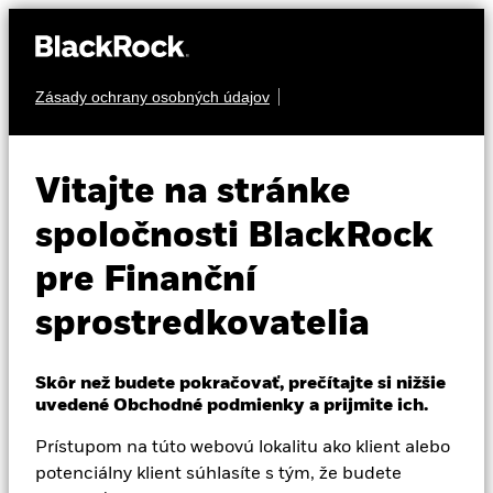
Zásady ochrany osobných údajov
O nás
AKCIA
iShares Dow Jones
Produkty
Vitajte na stránke
Eurozone Leaders
Vzdelávanie
spoločnosti BlackRock
EXXV
Screened UCITS
pre Finanční
Profesionálni investori
ETF (DE)
sprostredkovatelia
Slovakia
Change location
NAV k 07-aug-26
Zmena NAV za 1 deň k 07-aug-26
Skôr než budete pokračovať, prečítajte si nižšie
EUR 24,03
EUR 0,12 (0,52%)
uvedené Obchodné podmienky a prijmite ich.
BlackRock
52 WK: 20,05 - 24,04
Prístupom na túto webovú lokalitu ako klient alebo
Celkový výnos NAV k 06-aug-26
iShares
potenciálny klient súhlasíte s tým, že budete
YTD:
11,33%