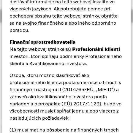
dostávať informácie na tejto webovej lokalite vo
Aladdin
viacerých jazykoch. Ak potrebujete pomoc pri
Overview
pochopení obsahu tejto webovej stránky, obráťte
sa na svojho finančného alebo iného odborného
Naša spoločnosť
poradcu.
INVESTIČNÝ CIEĽ
Cieľom fondu je sledovať výkonnosť indexu Dow Jones
Finanční sprostredkovatelia
Eurozone Best-in-Class Index, ktorý je referenčným indexom
Na tejto webovej stránke sú
Profesionálni klienti
fondu.
investori, ktorí spĺňajú podmienky Profesionálneho
klienta a Kvalifikovaného investora.
Osoba, ktorú možno klasifikovať ako
Dôležitá informácia: Rizikový kapitál.
Hodnota investícií a
profesionálneho klienta podľa smernice o trhoch s
príjmov z nich môže klesať aj stúpať a nie je zaručená.
finančnými nástrojmi II (2014/65/EÚ, „MiFID“) a
Investori nesmú získať späť pôvodne investovanú sumu.
zároveň ako kvalifikovaného investora podľa
nariadenia o prospekte (EÚ) 2017/1129), bude vo
všeobecnosti musieť spĺňať jednu alebo viacero z
Zobraziť menej
nasledujúcich požiadaviek:
iShares Dow Jones Eurozone Leaders Screened
UCITS ETF (DE)
(1) musí mať na pôsobenie na finančných trhoch
Výkonnosť