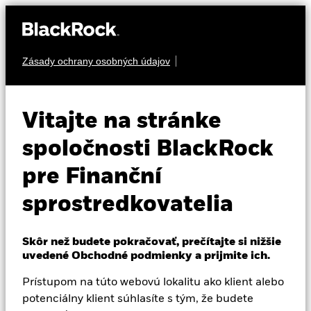
Zásady ochrany osobných údajov
O nás
AKCIA
iShares Edge
Produkty
Vitajte na stránke
MSCI Europe
Vzdelávanie
spoločnosti BlackRock
Minimum
MVEU
pre Finanční
Profesionálni investori
Volatility UCITS
sprostredkovatelia
Slovakia
ETF
Change location
Skôr než budete pokračovať, prečítajte si nižšie
uvedené Obchodné podmienky a prijmite ich.
BlackRock
Prístupom na túto webovú lokalitu ako klient alebo
iShares
potenciálny klient súhlasíte s tým, že budete