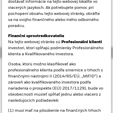
dostávať informácie na tejto webovej lokalite vo
Aladdin
viacerých jazykoch. Ak potrebujete pomoc pri
NAV k 05-aug-26
Zmena NAV za 1 deň k 05-aug-26
pochopení obsahu tejto webovej stránky, obráťte
EUR 75,21
EUR 0,15 (0,20%)
sa na svojho finančného alebo iného odborného
Naša spoločnosť
52 WK: 65,30 - 75,42
poradcu.
Celkový výnos NAV k 05-aug-26
YTD:
Finanční sprostredkovatelia
9,88%
Na tejto webovej stránke sú
Profesionálni klienti
investori, ktorí spĺňajú podmienky Profesionálneho
Overview
klienta a Kvalifikovaného investora.
Osoba, ktorú možno klasifikovať ako
INVESTIČNÝ CIEĽ
profesionálneho klienta podľa smernice o trhoch s
Fond sa snaží sledovať výkonnosť indexu zloženého z
finančnými nástrojmi II (2014/65/EÚ, „MiFID“) a
vybraných európskych spoločností, ktoré majú v súhrne nižšie
zároveň ako kvalifikovaného investora podľa
vlastnosti volatility v porovnaní so všeobecnejším európskym
nariadenia o prospekte (EÚ) 2017/1129), bude vo
akciovým trhom.
všeobecnosti musieť spĺňať jednu alebo viacero z
nasledujúcich požiadaviek:
(1) musí mať na pôsobenie na finančných trhoch
Dôležitá informácia: Rizikový kapitál.
Hodnota investícií a