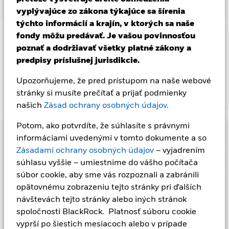
vyplývajúce zo zákona týkajúce sa šírenia
týchto informácií a krajín, v ktorých sa naše
fondy môžu predávať. Je vašou povinnosťou
Dôležitá informácia: Rizikový kapitál.
Hodnota investícií a
poznať a dodržiavať všetky platné zákony a
príjmov z nich môže klesať aj stúpať a nie je zaručená.
predpisy príslušnej jurisdikcie.
Investori nesmú získať späť pôvodne investovanú sumu.
Upozorňujeme, že pred prístupom na naše webové
stránky si musíte prečítať a prijať podmienky
Zobraziť menej
našich
Zásad ochrany osobných údajov
.
iShares Smart City Infrastructure UCITS ETF
Potom, ako potvrdíte, že súhlasíte s právnymi
Výkonnosť
informáciami uvedenými v tomto dokumente a so
Zásadami ochrany osobných údajov
– vyjadrením
Tabuľka
súhlasu vyššie – umiestnime do vášho počítača
Hlavné fakty
Akcie v menších spoločnostiach bežne obchodujú s menším
súbor cookie, aby sme vás rozpoznali a zabránili
objemom a majú väčšie cenové odchýlky ako väčšie
spoločnosti.
Rozvíjajúce sa trhy sú vo všeobecnosti citlivejšie
Zobraziť celú tabuľku
Ukazovateľ rizika
opätovnému zobrazeniu tejto stránky pri ďalších
na ekonomické a politické podmienky ako rozvinuté trhy.
Čisté aktíva triedy akcií
USD 425 215 232
návštevách tejto stránky alebo iných stránok
Ďalšie faktory zahŕňajú väčšie „riziko likvidity“, obmedzenia
k 06-aug-26
Výnosy
investovania alebo prevodu aktív, zlyhanie/oneskorené
Registrované sídla
spoločnosti BlackRock. Platnosť súboru cookie
dodanie cenných papierov alebo platieb do fondu a riziká
Počet držieb
155
Dátum spustenia triedy akcií
03-mar-20
vyprší po šiestich mesiacoch alebo v prípade
spojené s udržateľnosťou.
Investičné riziko je koncentrované v
k 06-aug-26