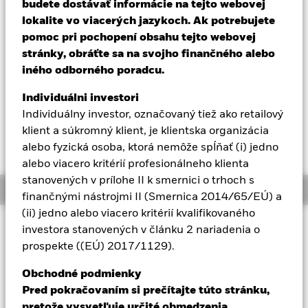
NAV k 06-aug-26
Zmena NAV za 1 deň k 06-aug-26
budete dostávať informácie na tejto webovej
USD 10,73
USD 0,03 (0,29%)
Aladdin
lokalite vo viacerých jazykoch. Ak potrebujete
52 WK: 8,71 - 11,10
pomoc pri pochopení obsahu tejto webovej
stránky, obráťte sa na svojho finančného alebo
Naša spoločnosť
Celkový výnos NAV k 06-aug-26
YTD:
16,57%
iného odborného poradcu.
Individuálni investori
Individuálny investor, označovaný tiež ako retailový
Upozorňujeme, že k 1. decembru 2022 je
klient a súkromný klient, je klientska organizácia
zmenená klasifikácia SFDR tohto fondu.
Kliknite
alebo fyzická osoba, ktorá nemôže spĺňať (i) jedno
na tento odkaz pre informácie o RNS.
alebo viacero kritérií profesionálneho klienta
stanovených v prílohe II k smernici o trhoch s
Overview
finančnými nástrojmi II (Smernica 2014/65/EÚ) a
(ii) jedno alebo viacero kritérií kvalifikovaného
INVESTIČNÝ CIEĽ
investora stanovených v článku 2 nariadenia o
Fond iShares Smart City Infrastructure UCITS ETF sa snaží
prospekte ((EÚ) 2017/1129).
sledovať investičné výsledky indexu zloženého zo spoločností
z rozvinutých a rozvíjajúcich sa trhov, ktoré poskytujú služby a
Obchodné podmienky
riešenia pre rozvoj a účinnú prevádzku infraštruktúry
Pred pokračovaním si prečítajte túto stránku,
inteligentných miest udržateľným spôsobom.
pretože vysvetľuje určité obmedzenia