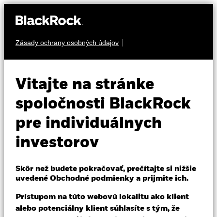
Zásady ochrany osobných údajov
O nás
AKCIA
iShares Smart
Produkty
Vitajte na stránke
City
Vzdelávanie
spoločnosti BlackRock
CITY
Infrastructure
pre individuálnych
Individuálni investori
UCITS ETF
investorov
Slovakia
Change location
Skôr než budete pokračovať, prečítajte si nižšie
uvedené Obchodné podmienky a prijmite ich.
BlackRock
Prístupom na túto webovú lokalitu ako klient
iShares
alebo potenciálny klient súhlasíte s tým, že