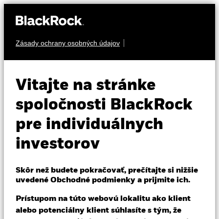
Zásady ochrany osobných údajov
O nás
AKCIA
iShares Global
Produkty
Vitajte na stránke
Timber & Forestry
WOOD
Vzdelávanie
spoločnosti BlackRock
UCITS ETF
pre individuálnych
Individuálni investori
investorov
Slovakia
Change location
Skôr než budete pokračovať, prečítajte si nižšie
uvedené Obchodné podmienky a prijmite ich.
BlackRock
NAV k 07-aug-26
Prístupom na túto webovú lokalitu ako klient
Zmena NAV za 1 deň k 07-aug-26
USD 24,83
USD 0,35 (1,41%)
iShares
alebo potenciálny klient súhlasíte s tým, že