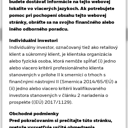
52 WK: 21,94 - 28,25
budete dostávať informácie na tejto webovej
Aladdin
lokalite vo viacerých jazykoch. Ak potrebujete
Celkový výnos NAV k 06-aug-26
YTD:
pomoc pri pochopení obsahu tejto webovej
0,91%
stránky, obráťte sa na svojho finančného alebo
Naša spoločnosť
iného odborného poradcu.
Overview
Individuálni investori
Individuálny investor, označovaný tiež ako retailový
INVESTIČNÝ CIEĽ
klient a súkromný klient, je klientska organizácia
Cieľom fondu je dosiahnuť návratnosť vašej investície
alebo fyzická osoba, ktorá nemôže spĺňať (i) jedno
prostredníctvom kombinácie kapitálového rastu a príjmu z
alebo viacero kritérií profesionálneho klienta
aktív fondu, čo odráža návratnosť indexu S&P Global Timber
stanovených v prílohe II k smernici o trhoch s
& Forestry Index.
finančnými nástrojmi II (Smernica 2014/65/EÚ) a
(ii) jedno alebo viacero kritérií kvalifikovaného
investora stanovených v článku 2 nariadenia o
Dôležitá informácia: Rizikový kapitál.
Hodnota investícií a
prospekte ((EÚ) 2017/1129).
príjmov z nich môže klesať aj stúpať a nie je zaručená.
Obchodné podmienky
Investori nesmú získať späť pôvodne investovanú sumu.
Pred pokračovaním si prečítajte túto stránku,
pretože vysvetľuje určité obmedzenia