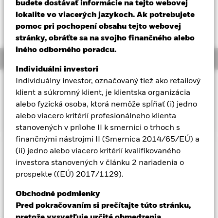
52 WK: 27,98 - 41,61
budete dostávať informácie na tejto webovej
Aladdin
lokalite vo viacerých jazykoch. Ak potrebujete
Celkový výnos NAV k 06-aug-26
YTD:
pomoc pri pochopení obsahu tejto webovej
26,20%
stránky, obráťte sa na svojho finančného alebo
Naša spoločnosť
iného odborného poradcu.
Overview
Individuálni investori
Individuálny investor, označovaný tiež ako retailový
INVESTIČNÝ CIEĽ
klient a súkromný klient, je klientska organizácia
Fond sa snaží sledovať výkonnosť indexu zloženého zo
alebo fyzická osoba, ktorá nemôže spĺňať (i) jedno
spoločností z Poľska.
alebo viacero kritérií profesionálneho klienta
stanovených v prílohe II k smernici o trhoch s
finančnými nástrojmi II (Smernica 2014/65/EÚ) a
(ii) jedno alebo viacero kritérií kvalifikovaného
Dôležitá informácia: Rizikový kapitál.
Hodnota investícií a
investora stanovených v článku 2 nariadenia o
príjmov z nich môže klesať aj stúpať a nie je zaručená.
prospekte ((EÚ) 2017/1129).
Investori nesmú získať späť pôvodne investovanú sumu.
Obchodné podmienky
Pred pokračovaním si prečítajte túto stránku,
Zobraziť menej
pretože vysvetľuje určité obmedzenia