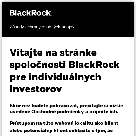
Zásady ochrany osobných údajov
O nás
AKCIA
iShares MSCI
Produkty
Vitajte na stránke
Poland UCITS
SPOL
Vzdelávanie
spoločnosti BlackRock
ETF
pre individuálnych
Individuálni investori
investorov
Slovakia
Change location
Skôr než budete pokračovať, prečítajte si nižšie
uvedené Obchodné podmienky a prijmite ich.
BlackRock
NAV k 06-aug-26
Prístupom na túto webovú lokalitu ako klient
Zmena NAV za 1 deň k 06-aug-26
USD 41,61
USD 0,36 (0,88%)
iShares
alebo potenciálny klient súhlasíte s tým, že