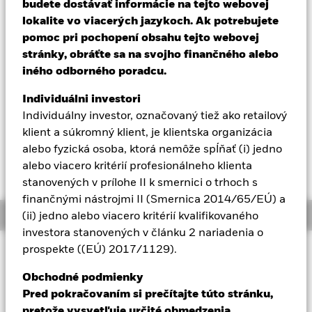
52 WK: 77,79 - 83,18
budete dostávať informácie na tejto webovej
Aladdin
lokalite vo viacerých jazykoch. Ak potrebujete
Celkový výnos NAV k 05-aug-26
YTD:
pomoc pri pochopení obsahu tejto webovej
-0,26%
stránky, obráťte sa na svojho finančného alebo
Naša spoločnosť
Vážená priemerná hodnota výnosu do splatnosti k 05-aug-26
iného odborného poradcu.
3,54%
Individuálni investori
Individuálny investor, označovaný tiež ako retailový
klient a súkromný klient, je klientska organizácia
Dňa 28. októbra 2025 bude jedna alebo viac
obchodných línií tohto fondu vyradených z
alebo fyzická osoba, ktorá nemôže spĺňať (i) jedno
obchodovania alebo zrušených. Viac informácií
alebo viacero kritérií profesionálneho klienta
nájdete v liste pre akcionárov.
stanovených v prílohe II k smernici o trhoch s
finančnými nástrojmi II (Smernica 2014/65/EÚ) a
Overview
(ii) jedno alebo viacero kritérií kvalifikovaného
investora stanovených v článku 2 nariadenia o
prospekte ((EÚ) 2017/1129).
INVESTIČNÝ CIEĽ
Fond sa snaží sledovať výkonnosť indexu zloženého z
Obchodné podmienky
dlhopisov v miestnej mene emitovaných vládami rozvinutých
Pred pokračovaním si prečítajte túto stránku,
krajín.
pretože vysvetľuje určité obmedzenia