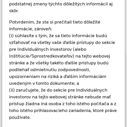
zníženie rizika, ale nemôže eliminovať vplyv menových
podstatnej zmeny týchto dôležitých informácií aj
pohybov medzi základnou menou a menami, v ktorých sú
skôr.
realizované niektoré alebo všetky podkladové investície. V
závislosti od výmenných kurzov to môže mať pozitívny alebo
Potvrdením, že ste si prečítali tieto dôležité
negatívny vplyv na výkonnosť fondu.
informácie, zároveň:
(i) súhlasíte s tým, že sa tieto informácie budú
Zobraziť menej
vzťahovať na všetky vaše ďalšie prístupy do sekcie
pre Individuálnych investorov (alebo
iShares Global AAA-AA Govt Bond UCITS ETF
Inštitúcie/Sprostredkovateľov) na tejto webovej
Výkonnosť
stránke a že všetky takéto ďalšie prístupy budú
podliehať odmietnutiu zodpovednosti,
Tabuľka
upozorneniam na riziká a ďalším informáciám
Hlavné fakty
Úverové riziko, zmeny úrokových sadzieb a neplnenie
uvedeným v tomto dokumente; a
emitenta budú mať výrazný vplyv na výkonnosť cenných
papierov s pevným výnosom. Zníženie potenciálneho alebo
(ii) zaručujete, že do sekcie pre Individuálnych
Zobraziť celú tabuľku
Ukazovateľ rizika
aktuálneho úverového ohodnotenia môže zvýšiť úroveň rizika.
Čisté aktíva triedy akcií
USD 192 842 168
investorov na tejto webovej stránke nebude mať
Riziko protistrany: Platobná neschopnosť ktorejkoľvek z
k 05-aug-26
inštitúcií poskytujúcej služby, ako je napr. úschova aktív alebo
Registrované sídla
prístup žiadna iná osoba z toho istého počítača a z
konanie vo funkcii protistrany pri derivátoch alebo iných
Počet držieb
703
Dátum spustenia triedy akcií
03-okt-12
toho istého prihlasovacieho zariadenia, ktoré práve
nástrojoch, môže vystaviť triedu akcií finančnej strate.
Riziko
k 05-aug-26
Distribúcie
likvidity: Nižšia likvidita znamená, že je nedostatok kupujúcich
Držby
používate.
Mena triedy aktív
USD
Austria
alebo predávajúcich na to, aby fond mohol ľahko predávať
Ticker referenčnej hodnoty
-
alebo nakupovať investície.