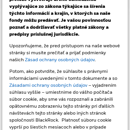
vyplývajúce zo zákona týkajúce sa šírenia
týchto informácií a krajín, v ktorých sa naše
fondy môžu predávať. Je vašou povinnosťou
Dôležitá informácia: Rizikový kapitál.
Hodnota investícií a
poznať a dodržiavať všetky platné zákony a
príjmov z nich môže klesať aj stúpať a nie je zaručená.
predpisy príslušnej jurisdikcie.
Investori nesmú získať späť pôvodne investovanú sumu.
Dôležité informácie:
Dôležité informácie: Hodnota vašej
Upozorňujeme, že pred prístupom na naše webové
investície a výnosy z nej sa budú líšiť a počiatočnú výšku vašej
stránky si musíte prečítať a prijať podmienky
investície nemožno zaručiť. ETF sú obchodované na burzách
našich
Zásad ochrany osobných údajov
.
podobne ako akcie a kupujú sa a predávajú za trhové ceny,
ktoré sa môžu líšiť od čistej hodnoty aktív ETF. Úrokové riziko a
Potom, ako potvrdíte, že súhlasíte s právnymi
úverové riziko sú dve hlavné riziká spojené s investovaním do
nástrojov s pevným výnosom. Spravidla pri raste úrokových
informáciami uvedenými v tomto dokumente a so
sadzieb dochádza k zodpovedajúcemu poklesu trhovej
Zásadami ochrany osobných údajov
– vyjadrením
hodnoty dlhopisov. Úverové riziko predstavuje možnosť, že
súhlasu vyššie – umiestnime do vášho počítača
emitent dlhopisu nebude schopný splatiť istinu ani plniť
súbor cookie, aby sme vás rozpoznali a zabránili
svoje záväzky zo zaplatenia úrokov. Fond investuje do
opätovnému zobrazeniu tejto stránky pri ďalších
cenných papierov s pevným úrokom emitovaných
spoločnosťami. Existuje riziko zlyhania, keď emitujúca
návštevách tejto stránky alebo iných stránok
spoločnosť nemusí vyplatiť príjem alebo splatiť kapitál do
spoločnosti BlackRock. Platnosť súboru cookie
fondu v čase splatnosti. Menový hedžing je navrhnutý na
vyprší po šiestich mesiacoch alebo v prípade