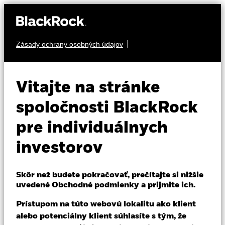
Zásady ochrany osobných údajov
O nás
PEVNÝ VÝNOS
iShares Global
Produkty
Vitajte na stránke
AAA-AA Govt
SAAA
Vzdelávanie
spoločnosti BlackRock
Bond UCITS ETF
pre individuálnych
Individuálni investori
investorov
Slovakia
Change location
Skôr než budete pokračovať, prečítajte si nižšie
uvedené Obchodné podmienky a prijmite ich.
BlackRock
NAV k 05-aug-26
Prístupom na túto webovú lokalitu ako klient
Zmena NAV za 1 deň k 05-aug-26
USD 79,38
USD 0,30 (0,39%)
iShares
alebo potenciálny klient súhlasíte s tým, že